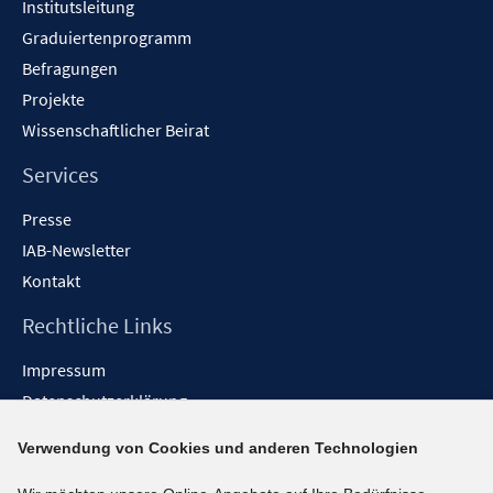
Institutsleitung
e
n
Graduiertenprogramm
Befragungen
Projekte
Wissenschaftlicher Beirat
Services
Presse
IAB-Newsletter
Kontakt
Rechtliche Links
Impressum
Datenschutzerklärung
Erklärung zur Barrierefreiheit
Verwendung von Cookies und anderen Technologien
Barrieren melden