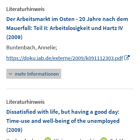
f
n
e
f
Literaturhinweis
n
n
Der Arbeitsmarkt im Osten - 20 Jahre nach dem
e
Mauerfall
:
Teil II: Arbeitslosigkeit und Hartz IV
n
(2009)
Buntenbach, Annelie;
I
https://doku.iab.de/externe/2009/k091112303.pdf
n
n
mehr Informationen
e
u
e
Literaturhinweis
m
F
Dissatisfied with life, but having a good day:
e
Time-use and well-being of the unemployed
n
(2009)
s
t