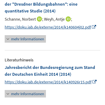
e
e
der "Dresdner Bildungsbahnen"
:
eine
s
n
n
quantitative Studie
t
(2014)
s
e
t
I
I
Schanne, Norbert
;
Weyh, Antje
;
r
e
n
n
I
https://doku.iab.de/externe/2014/k140604j02.pdf
ö
r
n
n
n
f
ö
e
e
n
f
mehr Informationen
f
u
u
e
n
f
e
e
u
e
n
m
m
e
n
e
F
F
Literaturhinweis
m
n
e
e
F
Jahresbericht der Bundesregierung zum Stand
n
n
e
der Deutschen Einheit 2014
(2014)
s
s
n
t
t
I
https://doku.iab.de/externe/2014/k140926r15.pdf
s
e
e
n
t
r
r
n
mehr Informationen
e
ö
ö
e
r
f
f
u