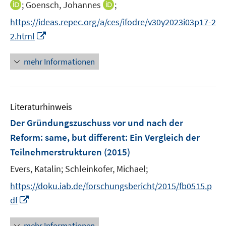
I
I
;
Goensch, Johannes
;
n
n
https://ideas.repec.org/a/ces/ifodre/v30y2023i03p17-2
n
n
I
2.html
e
e
n
u
u
n
mehr Informationen
e
e
e
m
m
u
F
F
e
e
e
Literaturhinweis
m
n
n
F
Der Gründungszuschuss vor und nach der
s
s
e
Reform
:
same, but different: Ein Vergleich der
t
t
n
e
e
Teilnehmerstrukturen
(2015)
s
r
r
t
Evers, Katalin;
Schleinkofer, Michael;
ö
ö
e
https://doku.iab.de/forschungsbericht/2015/fb0515.p
f
f
r
f
f
I
df
ö
n
n
n
f
e
e
n
mehr Informationen