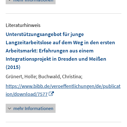
f
n
n
e
n
u
e
e
n
Literaturhinweis
m
F
Unterstützungsangebot für junge
e
Langzeitarbeitslose auf dem Weg in den ersten
n
Arbeitsmarkt
:
Erfahrungen aus einem
s
Integrationsprojekt in Dresden und Meißen
t
e
(2015)
r
Grünert, Holle;
Buchwald, Christina;
ö
https://www.bibb.de/veroeffentlichungen/de/publicat
f
I
f
ion/download/7577
n
n
n
e
mehr Informationen
e
n
u