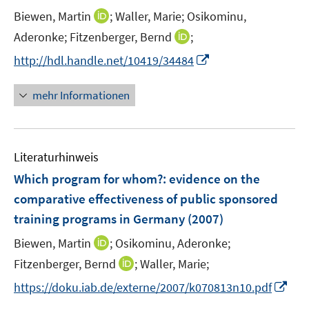
t
I
Biewen, Martin
;
Waller, Marie;
Osikominu,
e
n
I
Aderonke;
Fitzenberger, Bernd
;
r
n
n
I
http://hdl.handle.net/10419/34484
ö
e
n
n
f
u
e
n
mehr Informationen
f
e
u
e
n
m
e
u
e
F
m
e
n
e
F
Literaturhinweis
m
n
e
F
Which program for whom?
:
evidence on the
s
n
e
t
comparative effectiveness of public sponsored
s
n
e
training programs in Germany
(2007)
t
s
r
e
t
I
Biewen, Martin
;
Osikominu, Aderonke;
ö
r
e
n
I
Fitzenberger, Bernd
f
;
Waller, Marie;
ö
r
n
n
f
f
I
https://doku.iab.de/externe/2007/k070813n10.pdf
ö
e
n
n
f
n
f
u