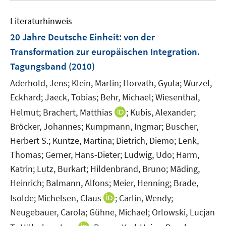
ö
f
f
e
f
n
n
Literaturhinweis
m
f
e
e
F
20 Jahre Deutsche Einheit
:
von der
n
n
n
e
e
Transformation zur europäischen Integration.
n
n
Tagungsband
(2010)
s
t
Aderhold, Jens;
Klein, Martin;
Horvath, Gyula;
Wurzel,
e
Eckhard;
Jaeck, Tobias;
Behr, Michael;
Wiesenthal,
r
I
Helmut;
Brachert, Matthias
;
Kubis, Alexander;
ö
n
Bröcker, Johannes;
Kumpmann, Ingmar;
Buscher,
f
n
Herbert S.;
Kuntze, Martina;
Dietrich, Diemo;
Lenk,
f
e
Thomas;
Gerner, Hans-Dieter;
Ludwig, Udo;
Harm,
n
u
e
Katrin;
Lutz, Burkart;
Hildenbrand, Bruno;
Mäding,
e
n
Heinrich;
Balmann, Alfons;
Meier, Henning;
Brade,
m
F
I
Isolde;
Michelsen, Claus
;
Carlin, Wendy;
e
n
Neugebauer, Carola;
Gühne, Michael;
Orlowski, Lucjan
n
n