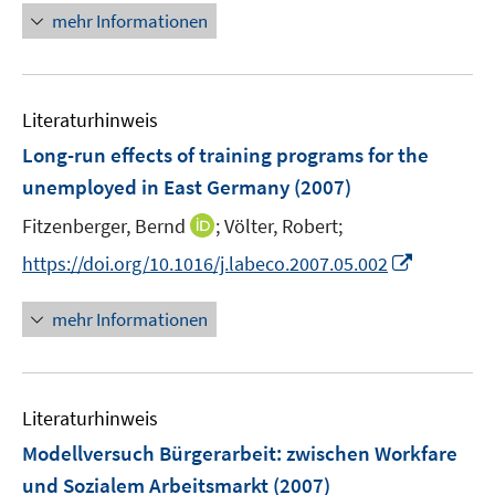
e
e
n
n
mehr Informationen
f
e
u
n
e
e
n
m
e
n
u
e
F
m
e
n
e
F
Literaturhinweis
m
n
e
F
Long-run effects of training programs for the
s
n
e
t
unemployed in East Germany
(2007)
s
n
e
t
I
Fitzenberger, Bernd
;
Völter, Robert;
s
r
e
n
t
I
https://doi.org/10.1016/j.labeco.2007.05.002
ö
r
n
e
n
f
ö
e
r
n
f
mehr Informationen
f
u
ö
e
n
f
e
f
u
e
n
m
f
e
n
e
F
n
Literaturhinweis
m
n
e
e
F
Modellversuch Bürgerarbeit
:
zwischen Workfare
n
n
e
und Sozialem Arbeitsmarkt
(2007)
s