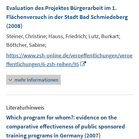
s
F
Evaluation des Projektes Bürgerarbeit im 1.
t
e
e
Flächenversuch in der Stadt Bad Schmiedeberg
n
r
(2008)
s
ö
t
Steiner, Christine;
Hauss, Friedrich;
Lutz, Burkart;
f
e
Böttcher, Sabine;
f
r
n
https://www.zsh-online.de/veroeffentlichungen/veroe
ö
e
I
ffentlichungen/6-zsh-reihen/95
f
n
n
f
n
mehr Informationen
n
e
e
u
n
e
Literaturhinweis
m
F
Which program for whom?
:
evidence on the
e
comparative effectiveness of public sponsored
n
training programs in Germany
(2007)
s