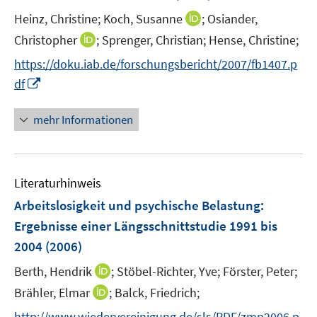
n
t
I
Heinz, Christine;
Koch, Susanne
;
Osiander,
s
e
n
t
I
Christopher
;
Sprenger, Christian;
Hense, Christine;
r
n
e
n
https://doku.iab.de/forschungsbericht/2007/fb1407.p
ö
e
r
n
I
f
df
u
ö
e
n
f
e
f
u
n
n
mehr Informationen
m
f
e
e
e
F
n
m
u
n
e
e
F
e
n
n
e
Literaturhinweis
m
s
n
F
Arbeitslosigkeit und psychische Belastung
t
:
s
e
e
Ergebnisse einer Längsschnittstudie 1991 bis
t
n
r
e
2004
(2006)
s
ö
r
t
I
Berth, Hendrik
;
Stöbel-Richter, Yve;
Förster, Peter;
f
ö
e
n
f
I
Brähler, Elmar
;
Balck, Friedrich;
f
r
n
n
n
f
http://www.wiedervereinigung.de/sls/PDF/zmp2006.p