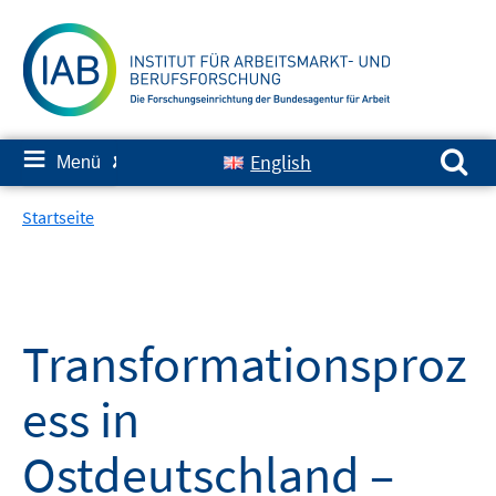
Springe
zum
Inhalt
Suchen nach:
≡
English
Menü
✘
Startseite
Transformationsproz
ess in
Ostdeutschland –