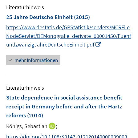
e
Literaturhinweis
m
F
25 Jahre Deutsche Einheit
(2015)
e
https://www.destatis.de/GPStatistik/servlets/MCRFile
n
NodeServlet/DEMonografie_derivate_00001450/Fuenf
s
I
undzwanzigJahreDeutscheEinheit.pdf
t
n
e
n
r
mehr Informationen
e
ö
u
f
e
f
Literaturhinweis
m
n
F
e
State dependence in social assistance benefit
e
n
receipt in Germany before and after the Hartz
n
reforms
(2014)
s
t
I
Königs, Sebastian
;
e
n
https://doi.org/10.1108/S0147-912120140000039003