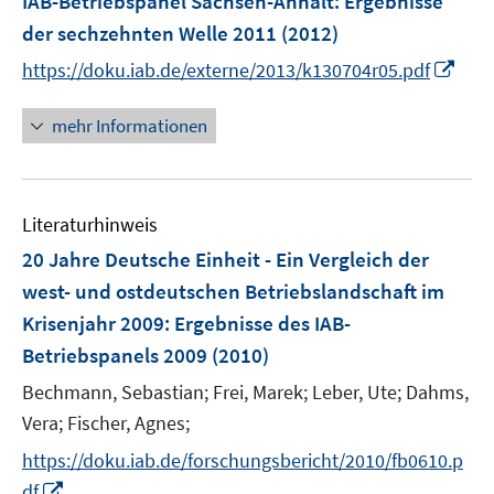
IAB-Betriebspanel Sachsen-Anhalt
:
Ergebnisse
n
e
e
der sechzehnten Welle 2011
(2012)
n
n
I
https://doku.iab.de/externe/2013/k130704r05.pdf
s
n
t
n
mehr Informationen
e
e
r
u
ö
e
f
Literaturhinweis
m
f
F
20 Jahre Deutsche Einheit - Ein Vergleich der
n
e
e
west- und ostdeutschen Betriebslandschaft im
n
n
Krisenjahr 2009
:
Ergebnisse des IAB-
s
Betriebspanels 2009
(2010)
t
e
Bechmann, Sebastian;
Frei, Marek;
Leber, Ute;
Dahms,
r
Vera;
Fischer, Agnes;
ö
https://doku.iab.de/forschungsbericht/2010/fb0610.p
f
I
f
df