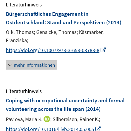
e
m
f
Literaturhinweis
n
F
n
Bürgerschaftliches Engagement in
e
e
Ostdeutschland
:
Stand und Perspektiven
(2014)
n
n
s
Olk, Thomas;
Gensicke, Thomas;
Käsmarker,
t
Franziska;
e
I
https://doi.org/10.1007/978-3-658-03788-8
r
n
ö
n
mehr Informationen
f
e
f
u
n
e
e
Literaturhinweis
m
n
F
Coping with occupational uncertainty and formal
e
volunteering across the life span
(2014)
n
I
Pavlova, Maria K.
;
Silbereisen, Rainer K.;
s
n
t
I
https://doi.org/10.1016/j.jvb.2014.05.005