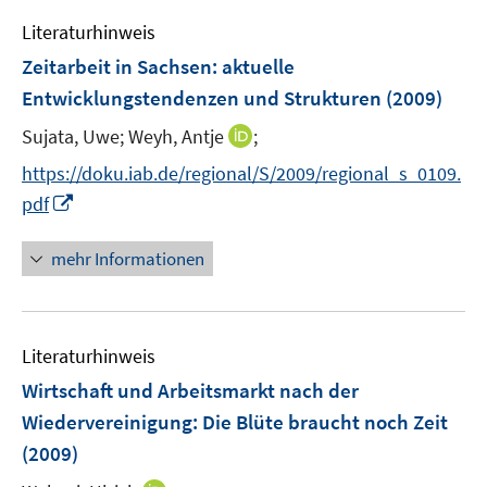
e
e
e
Literaturhinweis
m
n
n
F
Zeitarbeit in Sachsen
:
aktuelle
s
e
Entwicklungstendenzen und Strukturen
(2009)
t
n
e
I
Sujata, Uwe;
Weyh, Antje
;
s
r
n
t
https://doku.iab.de/regional/S/2009/regional_s_0109.
ö
n
e
I
pdf
f
e
r
n
f
u
ö
n
mehr Informationen
n
e
f
e
e
m
f
u
n
F
n
e
e
e
Literaturhinweis
m
n
n
F
Wirtschaft und Arbeitsmarkt nach der
s
e
Wiedervereinigung: Die Blüte braucht noch Zeit
t
n
e
(2009)
s
r