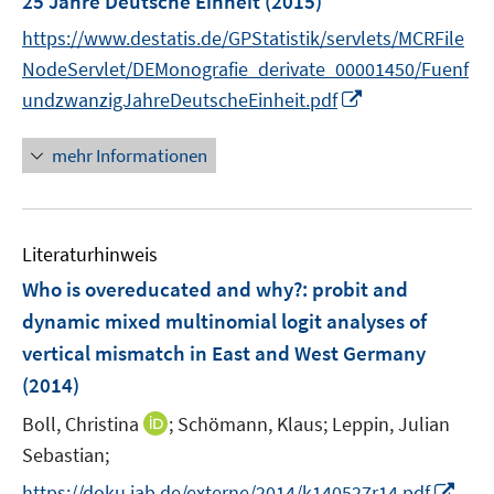
25 Jahre Deutsche Einheit
(2015)
e
https://www.destatis.de/GPStatistik/servlets/MCRFile
n
NodeServlet/DEMonografie_derivate_00001450/Fuenf
s
I
undzwanzigJahreDeutscheEinheit.pdf
t
n
e
n
r
mehr Informationen
e
ö
u
f
e
f
Literaturhinweis
m
n
F
e
Who is overeducated and why?
:
probit and
e
n
dynamic mixed multinomial logit analyses of
n
vertical mismatch in East and West Germany
s
(2014)
t
e
I
Boll, Christina
;
Schömann, Klaus;
Leppin, Julian
r
n
Sebastian;
ö
n
I
https://doku.iab.de/externe/2014/k140527r14.pdf
f