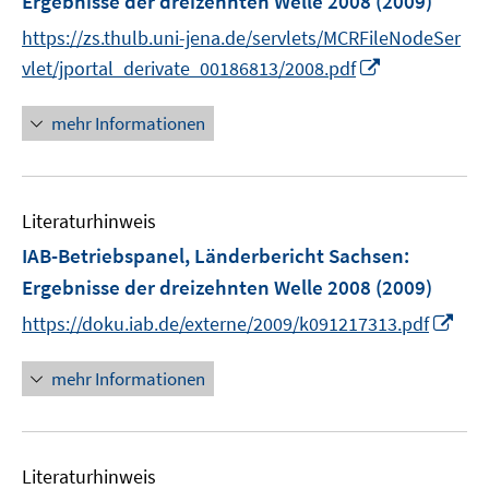
Ergebnisse der dreizehnten Welle 2008
(2009)
n
https://zs.thulb.uni-jena.de/servlets/MCRFileNodeSer
s
I
t
vlet/jportal_derivate_00186813/2008.pdf
n
e
n
r
mehr Informationen
e
ö
u
f
e
f
Literaturhinweis
m
n
F
e
IAB-Betriebspanel, Länderbericht Sachsen
:
e
n
Ergebnisse der dreizehnten Welle 2008
(2009)
n
I
https://doku.iab.de/externe/2009/k091217313.pdf
s
n
t
n
mehr Informationen
e
e
r
u
ö
e
f
Literaturhinweis
m
f