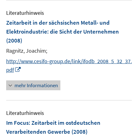
e
e
n
Literaturhinweis
m
s
F
Zeitarbeit in der sächsischen Metall- und
t
e
e
Elektroindustrie
:
die Sicht der Unternehmen
n
r
(2008)
s
ö
t
Ragnitz, Joachim;
f
e
f
http://www.cesifo-group.de/link/ifodb_2008_5_32_37.
r
n
I
pdf
ö
e
n
f
n
n
mehr Informationen
f
e
n
u
e
e
n
Literaturhinweis
m
F
Im Focus: Zeitarbeit im ostdeutschen
e
Verarbeitenden Gewerbe
(2008)
n