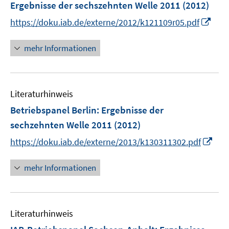
Ergebnisse der sechszehnten Welle 2011
(2012)
n
I
https://doku.iab.de/externe/2012/k121109r05.pdf
s
n
t
n
mehr Informationen
e
e
r
u
ö
e
f
Literaturhinweis
m
f
F
Betriebspanel Berlin
:
Ergebnisse der
n
e
e
sechzehnten Welle 2011
(2012)
n
n
I
https://doku.iab.de/externe/2013/k130311302.pdf
s
n
t
n
mehr Informationen
e
e
r
u
ö
e
f
Literaturhinweis
m
f
F