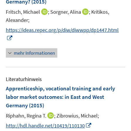
Germany?
(2015)
n
I
I
Fritsch, Michael
;
Sorgner, Alina
;
Kritikos,
s
n
n
t
Alexander;
n
n
e
https://ideas.repec.org/p/diw/diwwpp/dp1447.html
e
e
r
I
u
u
ö
n
e
e
f
n
mehr Informationen
m
m
f
e
F
F
n
u
e
e
e
e
n
n
n
Literaturhinweis
m
s
s
F
Apprenticeship, vocational training and early
t
t
e
e
e
labor market outcomes
:
in East and West
n
r
r
Germany
(2015)
s
ö
ö
t
I
Riphahn, Regina T.
;
Zibrowius, Michael;
f
f
e
n
f
f
I
http://hdl.handle.net/10419/110130
r
n
n
n