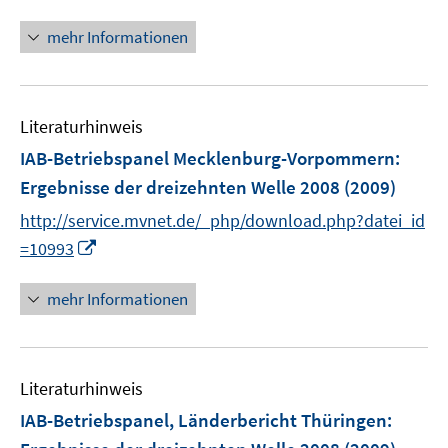
r
n
ö
n
mehr Informationen
f
e
f
u
n
e
e
Literaturhinweis
m
n
F
IAB-Betriebspanel Mecklenburg-Vorpommern
:
e
Ergebnisse der dreizehnten Welle 2008
(2009)
n
http://service.mvnet.de/_php/download.php?datei_id
s
I
t
=10993
n
e
n
r
mehr Informationen
e
ö
u
f
e
f
Literaturhinweis
m
n
F
e
IAB-Betriebspanel, Länderbericht Thüringen
:
e
n