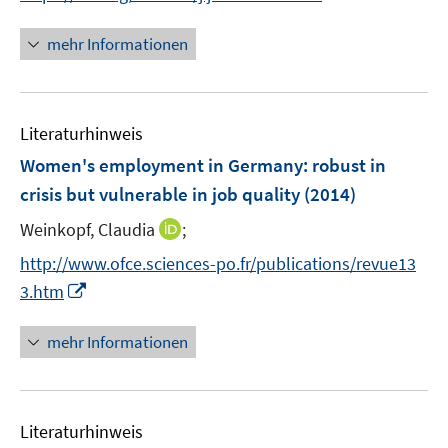
n
e
n
e
r
n
mehr Informationen
u
ö
e
e
f
u
m
f
e
F
n
Literaturhinweis
m
e
e
F
Women's employment in Germany
:
robust in
n
n
e
crisis but vulnerable in job quality
(2014)
s
n
t
I
Weinkopf, Claudia
;
s
e
n
t
http://www.ofce.sciences-po.fr/publications/revue13
r
n
e
I
3.htm
ö
e
r
n
f
u
ö
n
mehr Informationen
f
e
f
e
n
m
f
u
e
F
n
e
n
e
e
Literaturhinweis
m
n
n