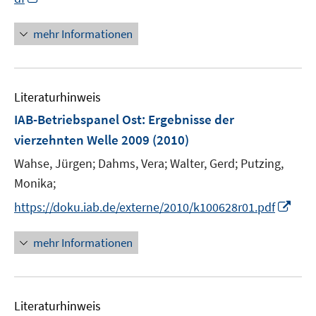
n
n
n
e
mehr Informationen
e
n
u
e
Literaturhinweis
m
F
IAB-Betriebspanel Ost
:
Ergebnisse der
e
vierzehnten Welle 2009
(2010)
n
Wahse, Jürgen;
Dahms, Vera;
Walter, Gerd;
Putzing,
s
t
Monika;
e
I
https://doku.iab.de/externe/2010/k100628r01.pdf
r
n
ö
n
mehr Informationen
f
e
f
u
n
e
e
Literaturhinweis
m