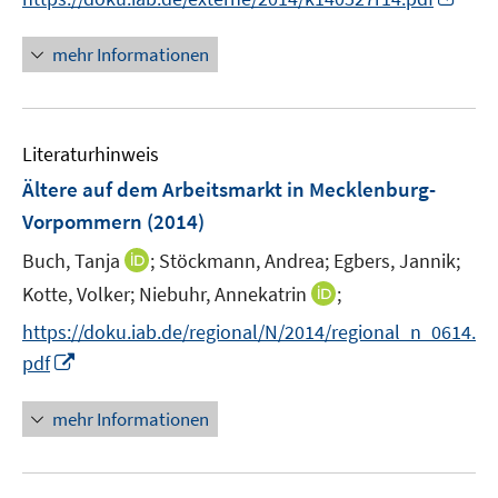
e
n
f
u
n
n
mehr Informationen
e
e
e
m
u
n
F
e
e
Literaturhinweis
m
n
F
Ältere auf dem Arbeitsmarkt in Mecklenburg-
s
e
Vorpommern
(2014)
t
n
e
I
Buch, Tanja
;
Stöckmann, Andrea;
Egbers, Jannik;
s
r
n
t
I
Kotte, Volker;
Niebuhr, Annekatrin
;
ö
n
e
n
f
https://doku.iab.de/regional/N/2014/regional_n_0614.
e
r
n
f
I
pdf
u
ö
e
n
n
e
f
u
e
n
mehr Informationen
m
f
e
n
e
F
n
m
u
e
e
F
e