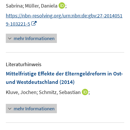
e
I
Sabrina;
Müller, Daniela
;
r
n
https://nbn-resolving.org/urn:nbn:de:gbv:27-2014051
ö
n
I
9-103221-5
f
e
n
f
u
n
n
mehr Informationen
e
e
e
m
u
n
F
e
e
Literaturhinweis
m
n
F
Mittelfristige Effekte der Elterngeldreform in Ost-
s
e
und Westdeutschland
(2014)
t
n
e
I
Kluve, Jochen;
Schmitz, Sebastian
;
s
r
n
t
ö
n
e
mehr Informationen
f
e
r
f
u
ö
n
e
f