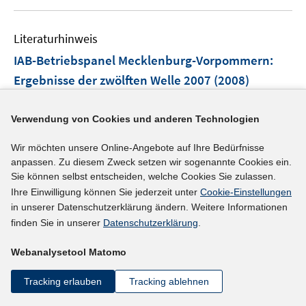
f
u
f
n
e
f
e
Literaturhinweis
m
n
n
F
e
IAB-Betriebspanel Mecklenburg-Vorpommern
:
e
n
Ergebnisse der zwölften Welle 2007
(2008)
n
s
mehr Informationen
t
Verwendung von Cookies und anderen Technologien
e
Wir möchten unsere Online-Angebote auf Ihre Bedürfnisse
r
anpassen. Zu diesem Zweck setzen wir sogenannte Cookies ein.
ö
Sie können selbst entscheiden, welche Cookies Sie zulassen.
Literaturhinweis
f
Ihre Einwilligung können Sie jederzeit unter
Cookie-Einstellungen
Betriebspanel Berlin
:
Ergebnisse der zwölften
f
in unserer Datenschutzerklärung ändern. Weitere Informationen
n
Welle 2007
(2008)
finden Sie in unserer
Datenschutzerklärung
.
e
I
https://doku.iab.de/externe/2008/k080902f05.pdf
n
Webanalysetool Matomo
n
n
mehr Informationen
Tracking erlauben
Tracking ablehnen
e