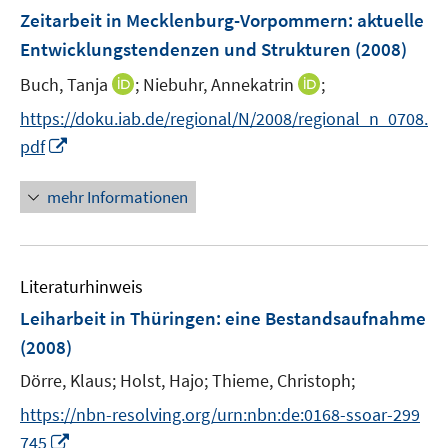
F
Zeitarbeit in Mecklenburg-Vorpommern
:
n
aktuelle
e
e
Entwicklungstendenzen und Strukturen
(2008)
n
n
I
I
Buch, Tanja
;
Niebuhr, Annekatrin
;
s
n
n
t
https://doku.iab.de/regional/N/2008/regional_n_0708.
n
n
e
I
pdf
e
e
r
n
u
u
ö
n
mehr Informationen
e
e
f
e
m
m
f
u
F
F
n
e
e
e
e
Literaturhinweis
m
n
n
n
F
Leiharbeit in Thüringen
:
eine Bestandsaufnahme
s
s
e
(2008)
t
t
n
e
e
Dörre, Klaus;
Holst, Hajo;
Thieme, Christoph;
s
r
r
t
https://nbn-resolving.org/urn:nbn:de:0168-ssoar-299
ö
ö
e
I
745
f
f