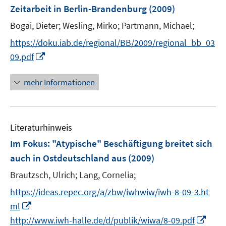
n
F
Zeitarbeit in Berlin-Brandenburg
(2009)
e
Bogai, Dieter;
Wesling, Mirko;
Partmann, Michael;
n
s
https://doku.iab.de/regional/BB/2009/regional_bb_03
t
I
09.pdf
e
n
r
n
mehr Informationen
ö
e
f
u
f
e
n
Literaturhinweis
m
e
F
Im Fokus: "Atypische" Beschäftigung breitet sich
n
e
auch in Ostdeutschland aus
(2009)
n
Brautzsch, Ulrich;
Lang, Cornelia;
s
t
https://ideas.repec.org/a/zbw/iwhwiw/iwh-8-09-3.ht
e
I
ml
r
n
I
http://www.iwh-halle.de/d/publik/wiwa/8-09.pdf
ö