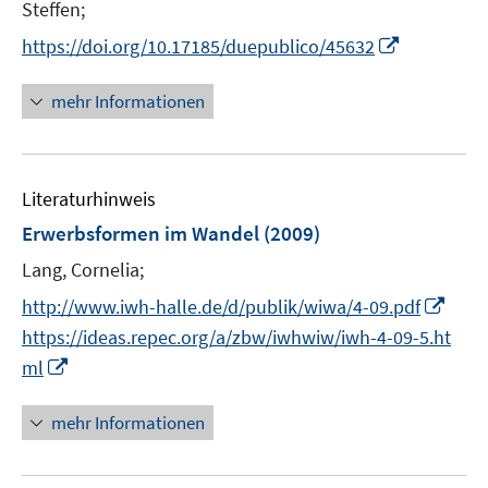
Steffen;
f
ö
n
I
https://doi.org/10.17185/duepublico/45632
f
e
n
f
n
n
mehr Informationen
n
e
e
u
n
e
Literaturhinweis
m
F
Erwerbsformen im Wandel
(2009)
e
Lang, Cornelia;
n
I
s
http://www.iwh-halle.de/d/publik/wiwa/4-09.pdf
n
t
https://ideas.repec.org/a/zbw/iwhwiw/iwh-4-09-5.ht
n
e
I
ml
e
r
n
u
ö
n
mehr Informationen
e
f
e
m
f
u
F
n