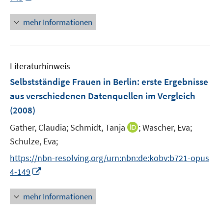
r
n
f
f
ö
n
n
n
mehr Informationen
f
e
e
e
f
u
n
n
n
e
e
Literaturhinweis
m
n
F
Selbstständige Frauen in Berlin
:
erste Ergebnisse
e
aus verschiedenen Datenquellen im Vergleich
n
(2008)
s
t
I
Gather, Claudia;
Schmidt, Tanja
;
Wascher, Eva;
e
n
Schulze, Eva;
r
n
https://nbn-resolving.org/urn:nbn:de:kobv:b721-opus
ö
e
I
4-149
f
u
n
f
e
n
n
mehr Informationen
m
e
e
F
u
n