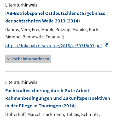
n
n
e
Literaturhinweis
m
s
n
F
IAB-Betriebspanel Ostdeutschland
t
:
Ergebnisse
s
e
e
der achtzehnten Welle 2013
(2014)
t
n
r
e
Dahms, Vera;
Frei, Marek;
Putzing, Monika;
Prick,
s
ö
r
t
Simone;
Bennewitz, Emanuel;
f
ö
e
f
I
https://doku.iab.de/externe/2015/k150318r03.pdf
f
r
n
n
f
ö
e
n
n
mehr Informationen
f
n
e
e
f
u
n
n
e
e
Literaturhinweis
m
n
F
Fachkräftesicherung durch Gute Arbeit
:
e
Rahmenbedingungen und Zukunftsperspektiven
n
in der Pflege in Thüringen
(2014)
s
t
Hölterhoff, Marcel;
Hackmann, Tobias;
Schmutz,