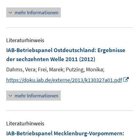
r
n
f
ö
n
n
mehr Informationen
f
e
e
f
u
n
n
e
e
Literaturhinweis
m
n
F
IAB-Betriebspanel Ostdeutschland
:
Ergebnisse
e
der sechzehnten Welle 2011
(2012)
n
Dahms, Vera;
Frei, Marek;
Putzing, Monika;
s
t
I
https://doku.iab.de/externe/2013/k130327a01.pdf
e
n
r
n
mehr Informationen
ö
e
f
u
f
e
n
Literaturhinweis
m
e
F
IAB-Betriebspanel Mecklenburg-Vorpommern
:
n
e