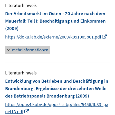
f
n
e
Literaturhinweis
m
f
n
F
Der Arbeitsmarkt im Osten - 20 Jahre nach dem
n
e
e
Mauerfall
:
Teil I: Beschäftigung und Einkommen
n
n
(2009)
s
I
t
https://doku.iab.de/externe/2009/k091005p01.pdf
n
e
n
r
mehr Informationen
e
ö
u
f
e
f
Literaturhinweis
m
n
F
e
Entwicklung von Betrieben und Beschäftigung in
e
n
Brandenburg
:
Ergebnisse der dreizehnten Welle
n
des Betriebspanels Brandenburg
(2009)
s
t
https://opus4.kobv.de/opus4-slbp/files/5456/fb33_pa
e
I
nel13.pdf