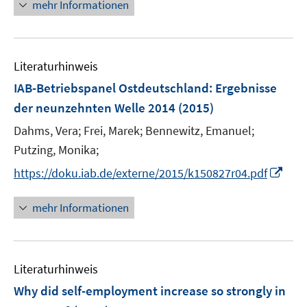
mehr Informationen
Literaturhinweis
IAB-Betriebspanel Ostdeutschland
:
Ergebnisse
der neunzehnten Welle 2014
(2015)
Dahms, Vera;
Frei, Marek;
Bennewitz, Emanuel;
Putzing, Monika;
I
https://doku.iab.de/externe/2015/k150827r04.pdf
n
n
mehr Informationen
e
u
e
Literaturhinweis
m
F
Why did self-employment increase so strongly in
e