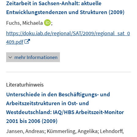
F
Zeitarbeit in Sachsen-Anhalt
:
aktuelle
s
e
Entwicklungstendenzen und Strukturen
(2009)
t
n
e
I
Fuchs, Michaela
;
s
r
n
t
https://doku.iab.de/regional/SAT/2009/regional_sat_0
ö
n
e
I
f
409.pdf
e
r
n
f
u
ö
n
n
mehr Informationen
e
f
e
e
m
f
u
n
F
n
e
e
e
Literaturhinweis
m
n
n
F
Unterschiede in den Beschäftigungs- und
s
e
Arbeitszeitstrukturen in Ost- und
t
n
e
Westdeutschland
:
IAQ/HBS Arbeitszeit-Monitor
s
r
2001 bis 2006
(2009)
t
ö
e
Jansen, Andreas;
Kümmerling, Angelika;
Lehndorff,
f
r