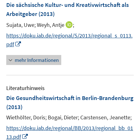
F
Die sächsische Kultur- und Kreativwirtschaft als
s
e
Arbeitgeber
(2013)
t
n
e
I
Sujata, Uwe;
Weyh, Antje
;
s
r
n
t
https://doku.iab.de/regional/S/2013/regional_s_0113.
ö
n
e
I
f
pdf
e
r
n
f
u
ö
n
n
mehr Informationen
e
f
e
e
m
f
u
n
F
n
e
e
e
Literaturhinweis
m
n
n
F
Die Gesundheitswirtschaft in Berlin-Brandenburg
s
e
(2013)
t
n
e
Wiethölter, Doris;
Bogai, Dieter;
Carstensen, Jeanette;
s
r
t
https://doku.iab.de/regional/BB/2013/regional_bb_01
ö
e
I
13.pdf
f