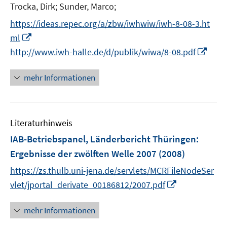
Trocka, Dirk;
Sunder, Marco;
s
t
https://ideas.repec.org/a/zbw/iwhwiw/iwh-8-08-3.ht
e
I
ml
r
n
I
http://www.iwh-halle.de/d/publik/wiwa/8-08.pdf
ö
n
n
f
e
n
mehr Informationen
f
u
e
n
e
u
e
m
e
n
F
Literaturhinweis
m
e
F
IAB-Betriebspanel, Länderbericht Thüringen
:
n
e
Ergebnisse der zwölften Welle 2007
(2008)
s
n
t
https://zs.thulb.uni-jena.de/servlets/MCRFileNodeSer
s
e
I
t
vlet/jportal_derivate_00186812/2007.pdf
r
n
e
ö
n
r
mehr Informationen
f
e
ö