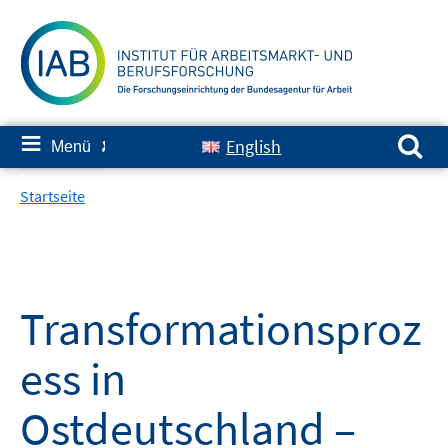
Springe
zum
Inhalt
Suchen nach:
≡
English
Menü
✘
Startseite
Transformationsproz
ess in
Ostdeutschland –