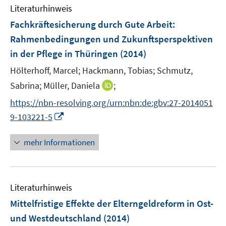
e
Literaturhinweis
m
n
F
Fachkräftesicherung durch Gute Arbeit
:
e
Rahmenbedingungen und Zukunftsperspektiven
n
in der Pflege in Thüringen
(2014)
s
t
Hölterhoff, Marcel;
Hackmann, Tobias;
Schmutz,
e
I
Sabrina;
Müller, Daniela
;
r
n
https://nbn-resolving.org/urn:nbn:de:gbv:27-2014051
ö
n
I
9-103221-5
f
e
n
f
u
n
n
mehr Informationen
e
e
e
m
u
n
F
e
e
Literaturhinweis
m
n
F
Mittelfristige Effekte der Elterngeldreform in Ost-
s
e
und Westdeutschland
(2014)
t
n