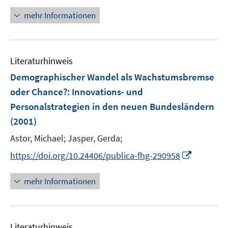
r
mehr Informationen
ö
f
f
n
Literaturhinweis
e
Demographischer Wandel als Wachstumsbremse
n
oder Chance?
:
Innovations- und
Personalstrategien in den neuen Bundesländern
(2001)
Astor, Michael;
Jasper, Gerda;
I
https://doi.org/10.24406/publica-fhg-290958
n
n
mehr Informationen
e
u
e
Literaturhinweis
m