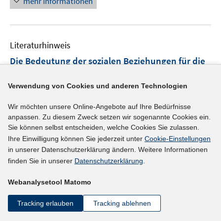
mehr Informationen
Literaturhinweis
Die Bedeutung der sozialen Beziehungen für die
ostdeutsche Produktionsmodernisierung
(1995)
Verwendung von Cookies und anderen Technologien
Schmidt, Rudi;
Wir möchten unsere Online-Angebote auf Ihre Bedürfnisse
anpassen. Zu diesem Zweck setzen wir sogenannte Cookies ein.
mehr Informationen
Sie können selbst entscheiden, welche Cookies Sie zulassen.
Ihre Einwilligung können Sie jederzeit unter
Cookie-Einstellungen
in unserer Datenschutzerklärung ändern. Weitere Informationen
finden Sie in unserer
Datenschutzerklärung
.
Literaturhinweis
Frauenarbeit im ostdeutschen
Webanalysetool Matomo
Braunkohlenbergbau
:
Perspektiven von Frauen
Tracking erlauben
Tracking ablehnen
in einer "Männerbranche"
(1995)