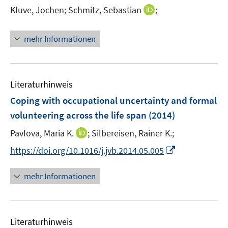
e
I
Kluve, Jochen;
Schmitz, Sebastian
;
s
r
n
t
ö
n
e
mehr Informationen
f
e
r
f
u
ö
n
e
f
e
m
f
Literaturhinweis
n
F
n
Coping with occupational uncertainty and formal
e
e
volunteering across the life span
(2014)
n
n
s
I
Pavlova, Maria K.
;
Silbereisen, Rainer K.;
t
n
I
https://doi.org/10.1016/j.jvb.2014.05.005
e
n
n
r
e
n
mehr Informationen
ö
u
e
f
e
u
f
m
e
n
F
Literaturhinweis
m