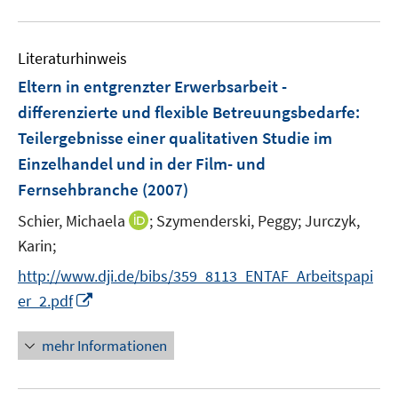
m
u
F
e
e
Literaturhinweis
m
n
F
Eltern in entgrenzter Erwerbsarbeit -
s
e
differenzierte und flexible Betreuungsbedarfe
:
t
n
e
Teilergebnisse einer qualitativen Studie im
s
r
Einzelhandel und in der Film- und
t
ö
e
Fernsehbranche
(2007)
f
r
f
I
Schier, Michaela
;
Szymenderski, Peggy;
Jurczyk,
ö
n
n
Karin;
f
e
n
f
http://www.dji.de/bibs/359_8113_ENTAF_Arbeitspapi
n
e
n
I
er_2.pdf
u
e
n
e
n
n
mehr Informationen
m
e
F
u
e