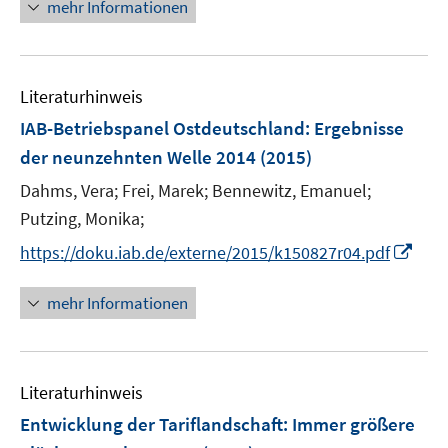
mehr Informationen
Literaturhinweis
IAB-Betriebspanel Ostdeutschland
:
Ergebnisse
der neunzehnten Welle 2014
(2015)
Dahms, Vera;
Frei, Marek;
Bennewitz, Emanuel;
Putzing, Monika;
I
https://doku.iab.de/externe/2015/k150827r04.pdf
n
n
mehr Informationen
e
u
e
Literaturhinweis
m
F
Entwicklung der Tariflandschaft: Immer größere
e