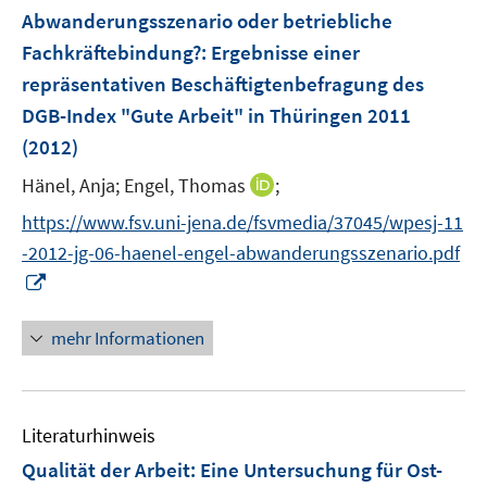
e
e
F
Abwanderungsszenario oder betriebliche
n
n
e
Fachkräftebindung?
:
Ergebnisse einer
s
n
repräsentativen Beschäftigtenbefragung des
t
s
e
DGB-Index "Gute Arbeit" in Thüringen 2011
t
r
e
(2012)
ö
r
I
Hänel, Anja;
Engel, Thomas
;
f
ö
n
f
https://www.fsv.uni-jena.de/fsvmedia/37045/wpesj-11
f
n
n
f
-2012-jg-06-haenel-engel-abwanderungsszenario.pdf
e
e
n
I
u
n
e
n
e
n
n
mehr Informationen
m
e
F
u
e
e
n
Literaturhinweis
m
s
F
Qualität der Arbeit: Eine Untersuchung für Ost-
t