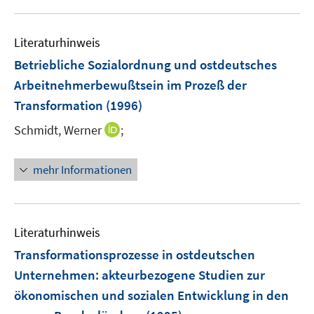
Literaturhinweis
Betriebliche Sozialordnung und ostdeutsches
Arbeitnehmerbewußtsein im Prozeß der
Transformation
(1996)
I
Schmidt, Werner
;
n
n
mehr Informationen
e
u
e
m
Literaturhinweis
F
Transformationsprozesse in ostdeutschen
e
Unternehmen
:
akteurbezogene Studien zur
n
ökonomischen und sozialen Entwicklung in den
s