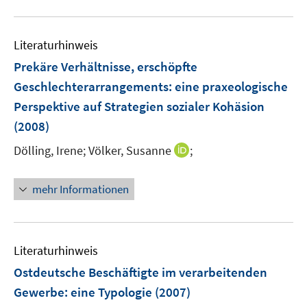
u
n
e
Literaturhinweis
m
F
Prekäre Verhältnisse, erschöpfte
e
Geschlechterarrangements
:
eine praxeologische
n
Perspektive auf Strategien sozialer Kohäsion
s
(2008)
t
e
I
Dölling, Irene;
Völker, Susanne
;
r
n
ö
n
mehr Informationen
f
e
f
u
n
e
e
m
Literaturhinweis
n
F
Ostdeutsche Beschäftigte im verarbeitenden
e
Gewerbe
:
eine Typologie
(2007)
n