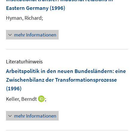
Eastern Germany
(1996)
Hyman, Richard;
mehr Informationen
Literaturhinweis
Arbeitspolitik in den neuen Bundesländern
:
eine
Zwischenbilanz der Transformationsprozesse
(1996)
I
Keller, Berndt
;
n
n
mehr Informationen
e
u