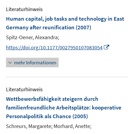
e
n
Literaturhinweis
m
s
F
Human capital, job tasks and technology in East
t
e
e
Germany after reunification
(2007)
n
r
Spitz-Oener, Alexandra;
s
ö
t
I
https://doi.org/10.1177/0027950107083054
f
e
n
f
r
n
n
mehr Informationen
ö
e
e
f
u
n
f
e
n
Literaturhinweis
m
e
F
Wettbewerbsfähigkeit steigern durch
n
e
familienfreundliche Arbeitsplätze
:
kooperative
n
Personalpolitik als Chance
(2005)
s
t
Schreurs, Margarete;
Morhard, Anette;
e