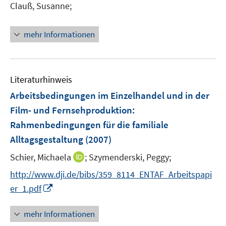
s
Clauß, Susanne;
t
e
mehr Informationen
r
ö
f
f
Literaturhinweis
n
Arbeitsbedingungen im Einzelhandel und in der
e
Film- und Fernsehproduktion
:
n
Rahmenbedingungen für die familiale
Alltagsgestaltung
(2007)
I
Schier, Michaela
;
Szymenderski, Peggy;
n
http://www.dji.de/bibs/359_8114_ENTAF_Arbeitspapi
n
I
er_1.pdf
e
n
u
n
mehr Informationen
e
e