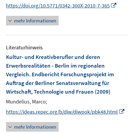
n
n
I
https://doi.org/10.5771/0342-300X-2010-7-365
ö
e
n
n
f
u
e
n
mehr Informationen
f
e
u
e
n
m
e
u
e
F
m
e
n
e
F
Literaturhinweis
m
n
e
F
Kultur- und Kreativberufler und deren
s
n
e
t
Erwerbsrealitäten - Berlin im regionalen
s
n
e
Vergleich. Endbericht Forschungsprojekt im
t
s
r
e
Auftrag der Berliner Senatsverwaltung für
t
ö
r
e
Wirtschaft, Technologie und Frauen
(2009)
f
ö
r
f
Mundelius, Marco;
f
ö
n
f
I
https://ideas.repec.org/b/diw/diwpok/pbk48.html
f
e
n
n
f
n
e
n
n
mehr Informationen
n
e
e