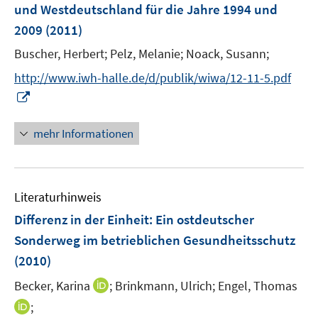
e
e
und Westdeutschland für die Jahre 1994 und
n
r
2009
(2011)
s
ö
t
Buscher, Herbert;
Pelz, Melanie;
Noack, Susann;
f
e
f
http://www.iwh-halle.de/d/publik/wiwa/12-11-5.pdf
r
n
I
ö
e
n
f
n
n
mehr Informationen
f
e
n
u
e
e
n
Literaturhinweis
m
F
Differenz in der Einheit: Ein ostdeutscher
e
Sonderweg im betrieblichen Gesundheitsschutz
n
(2010)
s
t
I
Becker, Karina
;
Brinkmann, Ulrich;
Engel, Thomas
e
n
I
;
r