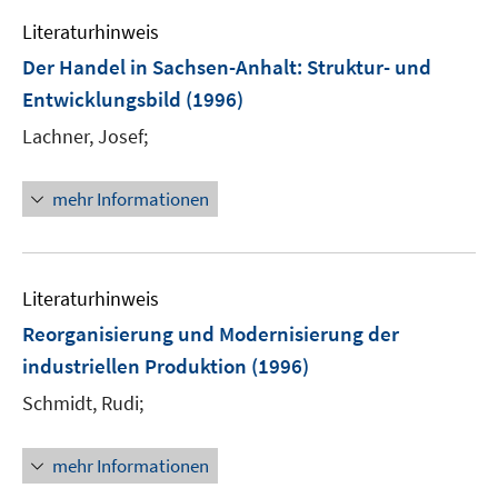
e
m
Literaturhinweis
F
Der Handel in Sachsen-Anhalt
:
Struktur- und
e
Entwicklungsbild
(1996)
n
s
Lachner, Josef;
t
e
mehr Informationen
r
ö
f
f
Literaturhinweis
n
Reorganisierung und Modernisierung der
e
industriellen Produktion
(1996)
n
Schmidt, Rudi;
mehr Informationen