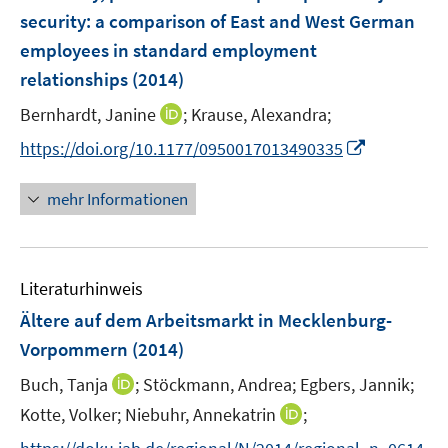
e
n
security: a comparison of East and West German
n
employees in standard employment
s
relationships
(2014)
t
e
I
Bernhardt, Janine
;
Krause, Alexandra;
r
n
I
https://doi.org/10.1177/0950017013490335
ö
n
n
f
e
n
mehr Informationen
f
u
e
n
e
u
e
m
e
n
F
Literaturhinweis
m
e
F
Ältere auf dem Arbeitsmarkt in Mecklenburg-
n
e
Vorpommern
(2014)
s
n
t
I
Buch, Tanja
;
Stöckmann, Andrea;
Egbers, Jannik;
s
e
n
t
I
Kotte, Volker;
Niebuhr, Annekatrin
;
r
n
e
n