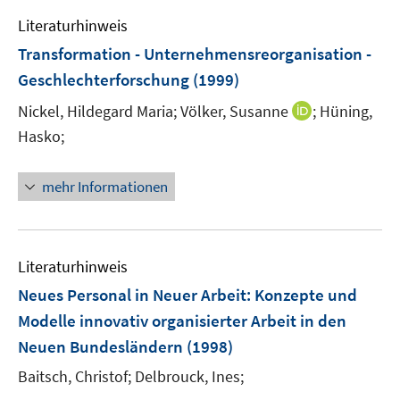
e
Literaturhinweis
m
F
Transformation - Unternehmensreorganisation -
e
Geschlechterforschung
(1999)
n
I
Nickel, Hildegard Maria;
Völker, Susanne
;
Hüning,
s
n
t
Hasko;
n
e
e
r
mehr Informationen
u
ö
e
f
m
f
F
n
Literaturhinweis
e
e
Neues Personal in Neuer Arbeit
:
Konzepte und
n
n
Modelle innovativ organisierter Arbeit in den
s
Neuen Bundesländern
(1998)
t
e
Baitsch, Christof;
Delbrouck, Ines;
r