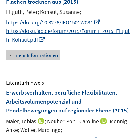
Flächen trocknen aus
(2015)
n
Ellguth, Peter;
Kohaut, Susanne;
s
t
I
https://doi.org/10.3278/IFO1501W084
e
n
https://doku.iab.de/forum/2015/Forum1_2015_Ellgut
r
n
I
h_Kohaut.pdf
ö
e
n
f
u
n
mehr Informationen
f
e
e
n
m
u
e
F
e
n
e
Literaturhinweis
m
n
F
Erwerbsverhalten, berufliche Flexibilitäten,
s
e
Arbeitsvolumenpotenzial und
t
n
Pendelbewegungen auf regionaler Ebene
e
(2015)
s
r
t
I
I
Maier, Tobias
;
Neuber-Pohl, Caroline
;
Mönnig,
ö
e
n
n
Anke;
Wolter, Marc Ingo;
f
r
n
n