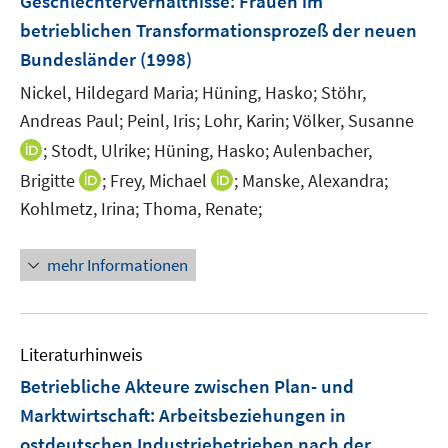
Geschlechterverhältnisse
:
Frauen im
betrieblichen Transformationsprozeß der neuen
Bundesländer
(1998)
Nickel, Hildegard Maria;
Hüning, Hasko;
Stöhr,
Andreas Paul;
Peinl, Iris;
Lohr, Karin;
Völker, Susanne
I
;
Stodt, Ulrike;
Hüning, Hasko;
Aulenbacher,
n
I
I
Brigitte
;
Frey, Michael
;
Manske, Alexandra;
n
n
n
Kohlmetz, Irina;
Thoma, Renate;
e
n
n
u
e
e
mehr Informationen
e
u
u
m
e
e
F
m
m
e
F
F
Literaturhinweis
n
e
e
Betriebliche Akteure zwischen Plan- und
s
n
n
t
Marktwirtschaft
:
Arbeitsbeziehungen in
s
s
e
ostdeutschen Industriebetrieben nach der
t
t