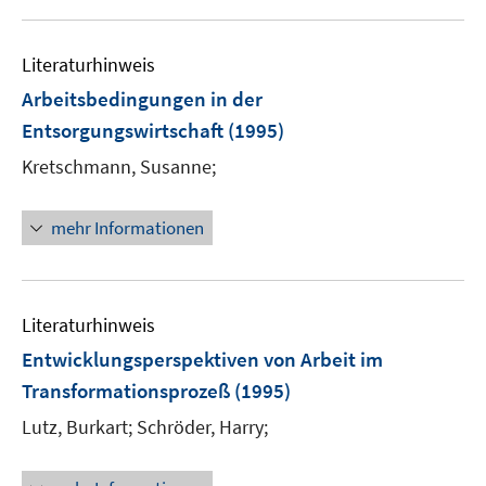
u
e
Literaturhinweis
m
F
Arbeitsbedingungen in der
e
Entsorgungswirtschaft
(1995)
n
Kretschmann, Susanne;
s
t
e
mehr Informationen
r
ö
f
Literaturhinweis
f
n
Entwicklungsperspektiven von Arbeit im
e
Transformationsprozeß
(1995)
n
Lutz, Burkart;
Schröder, Harry;