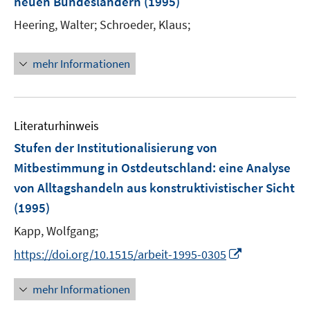
t
neuen Bundesländern
(1995)
e
Heering, Walter;
Schroeder, Klaus;
r
ö
mehr Informationen
f
f
n
e
Literaturhinweis
n
Stufen der Institutionalisierung von
Mitbestimmung in Ostdeutschland
:
eine Analyse
von Alltagshandeln aus konstruktivistischer Sicht
(1995)
Kapp, Wolfgang;
I
https://doi.org/10.1515/arbeit-1995-0305
n
n
mehr Informationen
e