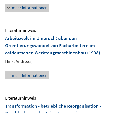
ö
mehr Informationen
f
f
n
e
Literaturhinweis
n
Arbeitswelt im Umbruch
:
über den
Orientierungswandel von Facharbeitern im
ostdeutschen Werkzeugmaschinenbau
(1998)
Hinz, Andreas;
mehr Informationen
Literaturhinweis
Transformation - betriebliche Reorganisation -