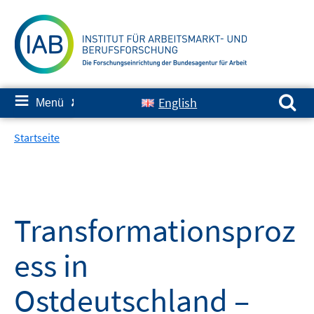
Springe
zum
Inhalt
Suchen nach:
≡
English
Menü
✘
Startseite
Transformationsproz
ess in
Ostdeutschland –