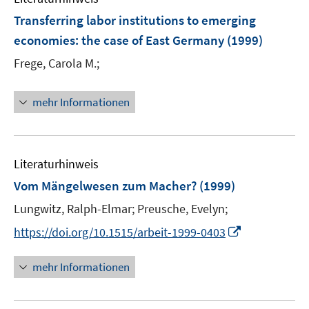
F
Transferring labor institutions to emerging
e
economies
:
the case of East Germany
(1999)
n
Frege, Carola M.;
s
t
e
mehr Informationen
r
ö
f
Literaturhinweis
f
n
Vom Mängelwesen zum Macher?
(1999)
e
Lungwitz, Ralph-Elmar;
Preusche, Evelyn;
n
I
https://doi.org/10.1515/arbeit-1999-0403
n
n
mehr Informationen
e
u