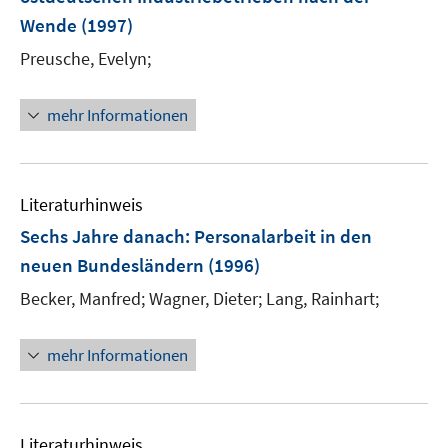
r
e
e
Wende
(1997)
ö
r
r
Preusche, Evelyn;
f
ö
ö
f
f
f
n
mehr Informationen
f
f
e
n
n
n
e
e
n
n
Literaturhinweis
Sechs Jahre danach
:
Personalarbeit in den
neuen Bundesländern
(1996)
Becker, Manfred;
Wagner, Dieter;
Lang, Rainhart;
mehr Informationen
Literaturhinweis