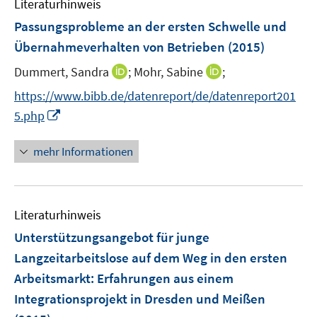
Literaturhinweis
m
n
n
n
F
Passungsprobleme an der ersten Schwelle und
s
s
e
Übernahmeverhalten von Betrieben
(2015)
t
t
n
e
e
I
I
Dummert, Sandra
;
Mohr, Sabine
;
s
r
r
n
n
t
https://www.bibb.de/datenreport/de/datenreport201
ö
ö
n
n
e
I
f
f
5.php
e
e
r
n
f
f
u
u
ö
n
n
n
mehr Informationen
e
e
f
e
e
e
m
m
f
u
n
n
F
F
n
e
e
e
e
Literaturhinweis
m
n
n
n
F
Unterstützungsangebot für junge
s
s
e
Langzeitarbeitslose auf dem Weg in den ersten
t
t
n
e
e
Arbeitsmarkt
:
Erfahrungen aus einem
s
r
r
Integrationsprojekt in Dresden und Meißen
t
ö
ö