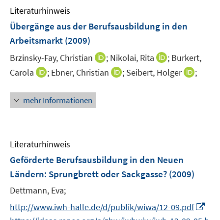
Literaturhinweis
m
F
Übergänge aus der Berufsausbildung in den
e
Arbeitsmarkt
(2009)
n
I
I
Brzinsky-Fay, Christian
;
Nikolai, Rita
;
Burkert,
s
n
n
t
I
I
I
Carola
;
Ebner, Christian
;
Seibert, Holger
;
n
n
e
n
n
n
e
e
r
n
n
n
mehr Informationen
u
u
ö
e
e
e
e
e
f
u
u
u
m
m
f
e
e
e
F
F
n
m
m
m
Literaturhinweis
e
e
e
F
F
F
Geförderte Berufsausbildung in den Neuen
n
n
n
e
e
e
Ländern
:
Sprungbrett oder Sackgasse?
(2009)
s
s
n
n
n
t
t
s
s
s
Dettmann, Eva;
e
e
t
t
t
I
http://www.iwh-halle.de/d/publik/wiwa/12-09.pdf
r
r
e
e
e
n