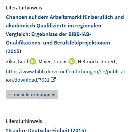
e
n
e
F
Literaturhinweis
m
n
e
F
Chancen auf dem Arbeitsmarkt für beruflich und
n
e
akademisch Qualifizierte im regionalen
s
n
Vergleich
:
Ergebnisse der BIBB-IAB-
t
s
e
Qualifikations- und Berufsfeldprojektionen
t
r
e
(2015)
ö
r
I
I
Zika, Gerd
;
Maier, Tobias
;
Helmrich, Robert;
f
ö
n
n
f
https://www.bibb.de/veroeffentlichungen/de/publicat
f
n
n
n
f
I
ion/download/7631
e
e
e
n
n
u
u
n
e
n
mehr Informationen
e
e
n
e
m
m
u
F
F
e
e
e
Literaturhinweis
m
n
n
F
25 Jahre Deutsche Einheit
(2015)
s
s