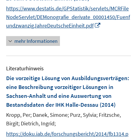
e
t
t
https://www.destatis.de/GPStatistik/servlets/MCRFile
n
e
e
NodeServlet/DEMonografie_derivate_00001450/Fuenf
s
r
r
I
undzwanzigJahreDeutscheEinheit.pdf
t
ö
ö
n
e
f
f
n
r
mehr Informationen
f
f
e
ö
n
n
u
f
e
e
e
f
n
n
Literaturhinweis
m
n
F
e
Die vorzeitige Lösung von Ausbildungsverträgen
:
e
n
eine Beschreibung vorzeitiger Lösungen in
n
Sachsen-Anhalt und eine Auswertung von
s
Bestandsdaten der IHK Halle-Dessau
(2014)
t
e
Kropp, Per;
Danek, Simone;
Purz, Sylvia;
Fritzsche,
r
Birgit;
Dietrich, Ingrid;
ö
https://doku.iab.de/forschungsbericht/2014/fb1314.p
f