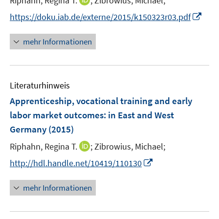
Riphahn, Regina T.
;
Zibrowius, Michael;
ö
e
n
I
f
https://doku.iab.de/externe/2015/k150323r03.pdf
r
n
n
f
ö
e
n
n
mehr Informationen
f
u
e
e
f
e
u
n
n
m
e
e
F
Literaturhinweis
m
n
e
F
Apprenticeship, vocational training and early
n
e
labor market outcomes
:
in East and West
s
n
Germany
(2015)
t
s
e
t
I
Riphahn, Regina T.
;
Zibrowius, Michael;
r
e
n
I
http://hdl.handle.net/10419/110130
ö
r
n
n
f
ö
e
n
f
mehr Informationen
f
u
e
n
f
e
u
e
n
m