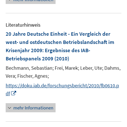
f
u
e
f
e
u
n
m
e
e
F
Literaturhinweis
m
n
e
F
20 Jahre Deutsche Einheit - Ein Vergleich der
n
e
west- und ostdeutschen Betriebslandschaft im
s
n
Krisenjahr 2009
:
Ergebnisse des IAB-
t
s
e
Betriebspanels 2009
(2010)
t
r
e
Bechmann, Sebastian;
Frei, Marek;
Leber, Ute;
Dahms,
ö
r
Vera;
Fischer, Agnes;
f
ö
f
https://doku.iab.de/forschungsbericht/2010/fb0610.p
f
n
I
f
df
e
n
n
n
n
e
mehr Informationen
e
n
u
e