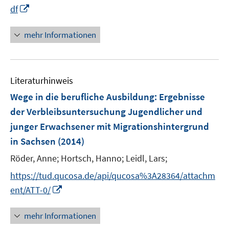
I
f
df
n
n
n
e
mehr Informationen
e
n
u
e
Literaturhinweis
m
F
Wege in die berufliche Ausbildung
:
Ergebnisse
e
der Verbleibsuntersuchung Jugendlicher und
n
junger Erwachsener mit Migrationshintergrund
s
in Sachsen
(2014)
t
e
Röder, Anne;
Hortsch, Hanno;
Leidl, Lars;
r
https://tud.qucosa.de/api/qucosa%3A28364/attachm
ö
I
ent/ATT-0/
f
n
f
n
mehr Informationen
n
e
e