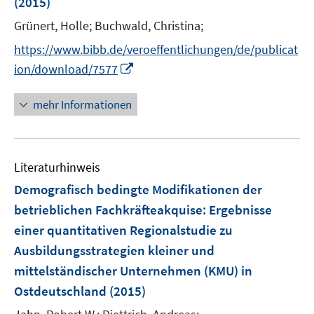
e
(2015)
f
f
r
Grünert, Holle;
Buchwald, Christina;
f
f
ö
n
n
https://www.bibb.de/veroeffentlichungen/de/publicat
f
e
e
I
f
ion/download/7577
n
n
n
n
n
e
mehr Informationen
e
n
u
e
Literaturhinweis
m
F
Demografisch bedingte Modifikationen der
e
betrieblichen Fachkräfteakquise
:
Ergebnisse
n
einer quantitativen Regionalstudie zu
s
Ausbildungsstrategien kleiner und
t
e
mittelständischer Unternehmen (KMU) in
r
Ostdeutschland
(2015)
ö