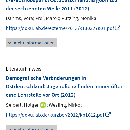
IAB-Betriebspanel Ostdeutschland
:
Ergebnisse
s
e
der sechzehnten Welle 2011
(2012)
t
n
e
Dahms, Vera;
Frei, Marek;
Putzing, Monika;
s
r
t
I
https://doku.iab.de/externe/2013/k130327a01.pdf
ö
e
n
f
r
n
mehr Informationen
f
ö
e
n
f
u
e
f
e
n
n
Literaturhinweis
m
e
F
Demografische Veränderungen in
n
e
Ostdeutschland: Jugendliche finden immer öfter
n
eine Lehrstelle vor Ort
(2012)
s
t
I
Seibert, Holger
;
Wesling, Mirko;
e
n
I
https://doku.iab.de/kurzber/2012/kb1612.pdf
r
n
n
ö
e
n
mehr Informationen