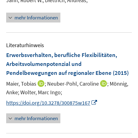
Jahn, Robert W.;
Diettrich, Andreas;
f
f
n
mehr Informationen
e
n
Literaturhinweis
Erwerbsverhalten, berufliche Flexibilitäten,
Arbeitsvolumenpotenzial und
Pendelbewegungen auf regionaler Ebene
(2015)
I
I
Maier, Tobias
;
Neuber-Pohl, Caroline
;
Mönnig,
n
n
Anke;
Wolter, Marc Ingo;
n
n
I
https://doi.org/10.3278/300875w167
e
e
n
u
u
n
mehr Informationen
e
e
e
m
m
u
F
F