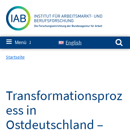
Springe
zum
Inhalt
Suchen nach:
≡
English
Menü
✘
Startseite
Transformationsproz
ess in
Ostdeutschland –