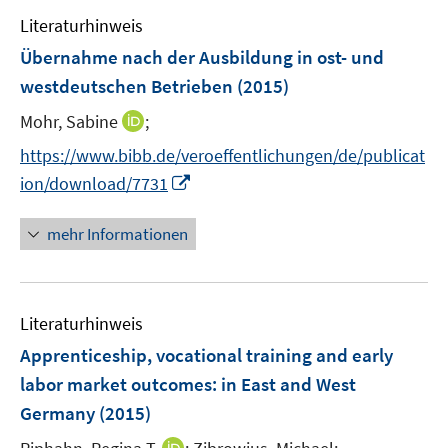
e
e
e
Literaturhinweis
m
n
n
F
Übernahme nach der Ausbildung in ost- und
s
s
e
westdeutschen Betrieben
(2015)
t
t
n
e
e
I
Mohr, Sabine
;
s
r
r
n
t
https://www.bibb.de/veroeffentlichungen/de/publicat
ö
ö
n
e
I
f
f
ion/download/7731
e
r
n
f
f
u
ö
n
n
n
mehr Informationen
e
f
e
e
e
m
f
u
n
n
F
n
e
e
e
Literaturhinweis
m
n
n
F
Apprenticeship, vocational training and early
s
e
labor market outcomes
:
in East and West
t
n
e
Germany
(2015)
s
r
t
I