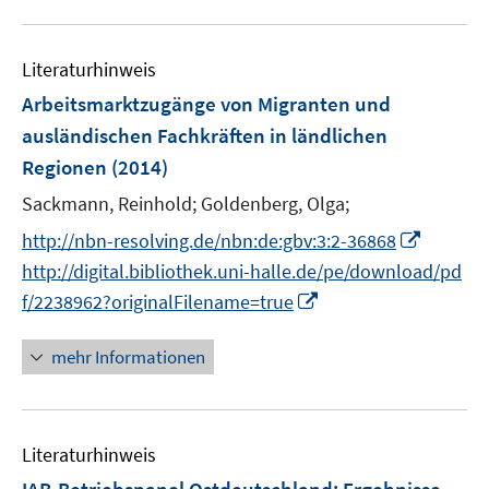
u
n
e
Literaturhinweis
m
F
Arbeitsmarktzugänge von Migranten und
e
ausländischen Fachkräften in ländlichen
n
Regionen
(2014)
s
t
Sackmann, Reinhold;
Goldenberg, Olga;
e
I
http://nbn-resolving.de/nbn:de:gbv:3:2-36868
r
n
http://digital.bibliothek.uni-halle.de/pe/download/pd
ö
n
I
f/2238962?originalFilename=true
f
e
n
f
u
n
mehr Informationen
n
e
e
e
m
u
n
F
e
e
Literaturhinweis
m
n
F