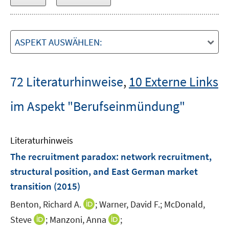
ASPEKT AUSWÄHLEN:
72 Literaturhinweise
,
10 Externe Links
im Aspekt "Berufseinmündung"
Literaturhinweis
The recruitment paradox
:
network recruitment,
structural position, and East German market
transition
(2015)
I
Benton, Richard A.
;
Warner, David F.;
McDonald,
n
I
I
Steve
;
Manzoni, Anna
;
n