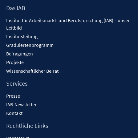
f
Footer
Das IAB
f
Inhalt
n
Institut für Arbeitsmarkt- und Berufsforschung (IAB) – unser
e
Leitbild
n
Institutsleitung
Graduiertenprogramm
Befragungen
Projekte
Wissenschaftlicher Beirat
Services
Presse
IAB-Newsletter
Kontakt
Rechtliche Links