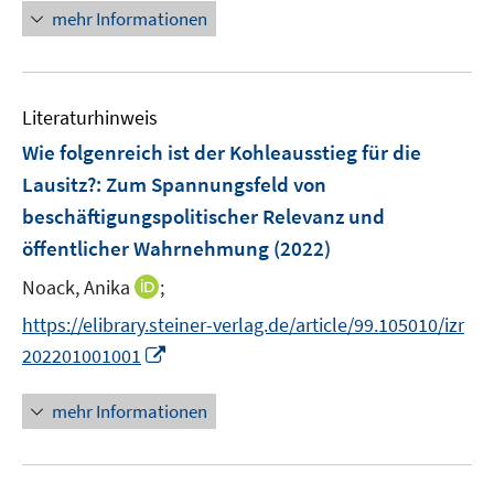
n
n
e
n
mehr Informationen
n
f
n
e
e
n
u
n
e
e
n
Literaturhinweis
m
F
Wie folgenreich ist der Kohleausstieg für die
e
Lausitz?
:
Zum Spannungsfeld von
n
beschäftigungspolitischer Relevanz und
s
öffentlicher Wahrnehmung
(2022)
t
e
I
Noack, Anika
;
r
n
https://elibrary.steiner-verlag.de/article/99.105010/izr
ö
n
I
202201001001
f
e
n
f
u
n
n
mehr Informationen
e
e
e
m
u
n
F
e