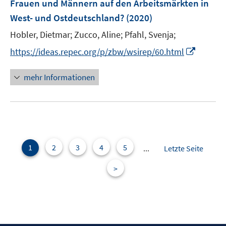
Frauen und Männern auf den Arbeitsmärkten in
s
n
West- und Ostdeutschland?
(2020)
t
s
e
t
Hobler, Dietmar;
Zucco, Aline;
Pfahl, Svenja;
r
e
I
https://ideas.repec.org/p/zbw/wsirep/60.html
ö
r
n
f
ö
n
mehr Informationen
f
f
e
n
f
u
e
n
e
n
e
m
n
F
e
1
2
3
4
5
...
Letzte Seite
n
>
s
t
e
r
ö