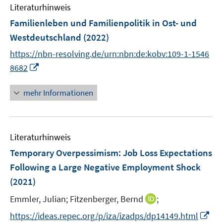
e
Literaturhinweis
m
n
F
Familienleben und Familienpolitik in Ost- und
s
e
Westdeutschland
(2022)
t
n
e
https://nbn-resolving.de/urn:nbn:de:kobv:109-1-1546
s
r
I
t
8682
ö
n
e
f
n
r
mehr Informationen
f
e
ö
n
u
f
e
e
f
n
Literaturhinweis
m
n
F
e
Temporary Overpessimism: Job Loss Expectations
e
n
Following a Large Negative Employment Shock
n
(2021)
s
t
I
Emmler, Julian;
Fitzenberger, Bernd
;
e
n
I
https://ideas.repec.org/p/iza/izadps/dp14149.html
r