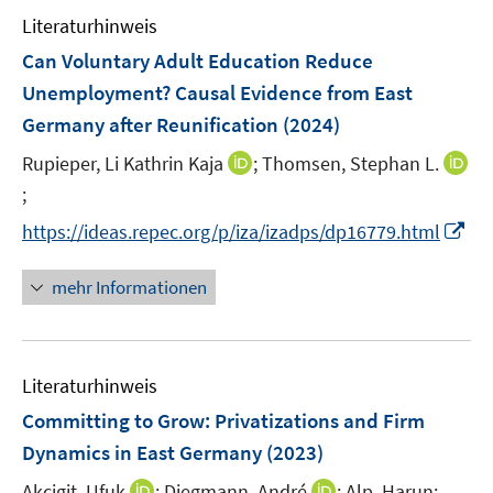
e
n
Literaturhinweis
m
F
Can Voluntary Adult Education Reduce
e
Unemployment? Causal Evidence from East
n
Germany after Reunification
(2024)
s
t
I
Rupieper, Li Kathrin Kaja
;
Thomsen, Stephan L.
e
n
;
I
r
n
n
I
https://ideas.repec.org/p/iza/izadps/dp16779.html
ö
e
n
n
f
u
e
n
mehr Informationen
f
e
u
e
n
m
e
u
e
F
m
e
n
e
F
Literaturhinweis
m
n
e
F
Committing to Grow: Privatizations and Firm
s
n
e
Dynamics in East Germany
(2023)
t
s
n
e
t
I
I
Akcigit, Ufuk
;
Diegmann, André
;
Alp, Harun;
s