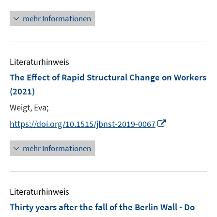
n
n
ö
e
n
mehr Informationen
f
u
e
f
e
u
n
m
e
e
F
Literaturhinweis
m
n
e
F
The Effect of Rapid Structural Change on Workers
n
e
(2021)
s
n
t
Weigt, Eva;
s
e
t
I
https://doi.org/10.1515/jbnst-2019-0067
r
e
n
ö
r
n
mehr Informationen
f
ö
e
f
f
u
n
f
e
e
n
Literaturhinweis
m
n
e
F
Thirty years after the fall of the Berlin Wall - Do
n
e