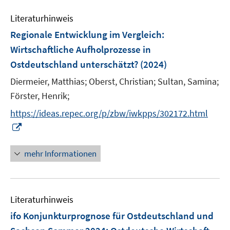
F
m
e
n
e
F
Literaturhinweis
m
n
e
F
Regionale Entwicklung im Vergleich
:
s
n
e
Wirtschaftliche Aufholprozesse in
t
s
n
e
Ostdeutschland unterschätzt?
(2024)
t
s
r
e
t
Diermeier, Matthias;
Oberst, Christian;
Sultan, Samina;
ö
r
e
Förster, Henrik;
f
ö
r
f
https://ideas.repec.org/p/zbw/iwkpps/302172.html
f
ö
n
I
f
f
e
n
n
f
n
n
e
mehr Informationen
n
e
n
e
u
n
e
Literaturhinweis
m
F
ifo Konjunkturprognose für Ostdeutschland und
e