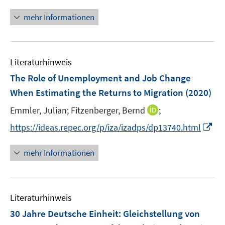
n
f
ö
n
mehr Informationen
f
f
e
n
f
u
e
n
e
n
e
Literaturhinweis
m
n
F
The Role of Unemployment and Job Change
e
When Estimating the Returns to Migration
(2020)
n
I
Emmler, Julian;
Fitzenberger, Bernd
;
s
n
t
I
https://ideas.repec.org/p/iza/izadps/dp13740.html
n
e
n
e
r
n
mehr Informationen
u
ö
e
e
f
u
m
f
e
F
n
Literaturhinweis
m
e
e
F
30 Jahre Deutsche Einheit
:
Gleichstellung von
n
n
e