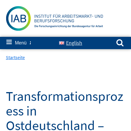
Springe
zum
Inhalt
Suchen nach:
≡
English
Menü
✘
Startseite
Transformationsproz
ess in
Ostdeutschland –