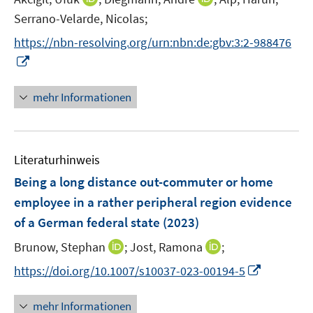
r
e
n
n
t
Serrano-Velarde, Nicolas;
ö
r
n
n
e
f
https://nbn-resolving.org/urn:nbn:de:gbv:3:2-988476
ö
e
e
r
f
I
f
u
u
ö
n
n
f
e
e
f
e
n
n
mehr Informationen
m
m
f
n
e
e
F
F
n
u
n
e
e
e
e
n
n
n
Literaturhinweis
m
s
s
F
Being a long distance out-commuter or home
t
t
e
e
e
employee in a rather peripheral region evidence
n
r
r
of a German federal state
(2023)
s
ö
ö
t
I
I
Brunow, Stephan
;
Jost, Ramona
;
f
f
e
n
n
f
f
I
https://doi.org/10.1007/s10037-023-00194-5
r
n
n
n
n
n
ö
e
e
e
e
n
mehr Informationen
f