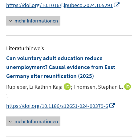
n
I
https://doi.org/10.1016/j.jpubeco.2024.105291
n
n
e
n
mehr Informationen
u
e
e
u
m
e
F
Literaturhinweis
m
e
F
Can voluntary adult education reduce
n
e
unemployment? Causal evidence from East
s
n
Germany after reunification
t
(2025)
s
e
t
I
Rupieper, Li Kathrin Kaja
;
Thomsen, Stephan L.
r
e
n
;
I
ö
r
n
n
I
f
https://doi.org/10.1186/s12651-024-00379-6
ö
e
n
n
f
f
u
e
n
n
mehr Informationen
f
e
u
e
e
n
m
e
u
n
e