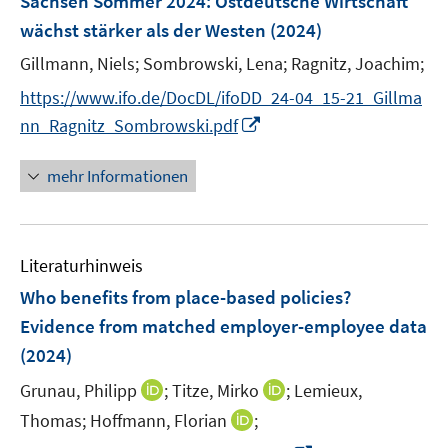
Sachsen Sommer 2024: Ostdeutsche Wirtschaft
n
wächst stärker als der Westen
(2024)
s
t
Gillmann, Niels;
Sombrowski, Lena;
Ragnitz, Joachim;
e
https://www.ifo.de/DocDL/ifoDD_24-04_15-21_Gillma
r
I
nn_Ragnitz_Sombrowski.pdf
ö
n
f
n
mehr Informationen
f
e
n
u
e
e
n
Literaturhinweis
m
F
Who benefits from place-based policies?
e
Evidence from matched employer-employee data
n
(2024)
s
t
I
I
Grunau, Philipp
;
Titze, Mirko
;
Lemieux,
e
n
n
I
Thomas;
Hoffmann, Florian
;
r
n
n
n