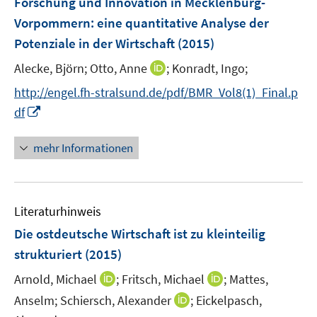
Forschung und Innovation in Mecklenburg-
s
s
e
Vorpommern
:
eine quantitative Analyse der
t
t
n
e
e
Potenziale in der Wirtschaft
(2015)
s
r
r
t
I
Alecke, Björn;
Otto, Anne
;
Konradt, Ingo;
ö
ö
e
n
f
f
http://engel.fh-stralsund.de/pdf/BMR_Vol8(1)_Final.p
r
n
f
f
I
df
ö
e
n
n
n
f
u
e
e
n
mehr Informationen
f
e
n
n
e
n
m
u
e
F
e
n
e
Literaturhinweis
m
n
F
Die ostdeutsche Wirtschaft ist zu kleinteilig
s
e
strukturiert
(2015)
t
n
e
I
I
Arnold, Michael
;
Fritsch, Michael
;
Mattes,
s
r
n
n
t
I
Anselm;
Schiersch, Alexander
;
Eickelpasch,
ö
n
n
e
n