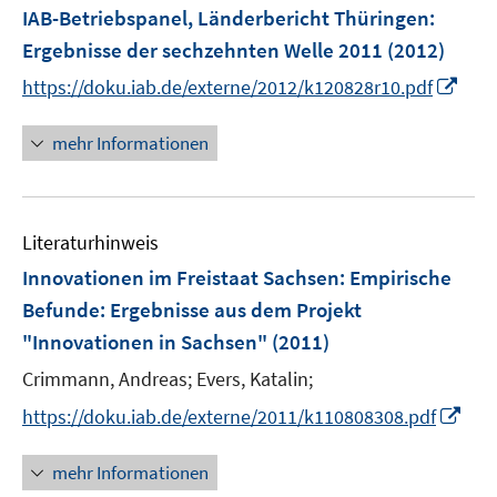
F
IAB-Betriebspanel, Länderbericht Thüringen
:
e
Ergebnisse der sechzehnten Welle 2011
(2012)
n
I
https://doku.iab.de/externe/2012/k120828r10.pdf
s
n
t
n
mehr Informationen
e
e
r
u
ö
e
f
Literaturhinweis
m
f
F
Innovationen im Freistaat Sachsen: Empirische
n
e
e
Befunde
:
Ergebnisse aus dem Projekt
n
n
"Innovationen in Sachsen"
(2011)
s
t
Crimmann, Andreas;
Evers, Katalin;
e
I
https://doku.iab.de/externe/2011/k110808308.pdf
r
n
ö
n
mehr Informationen
f
e