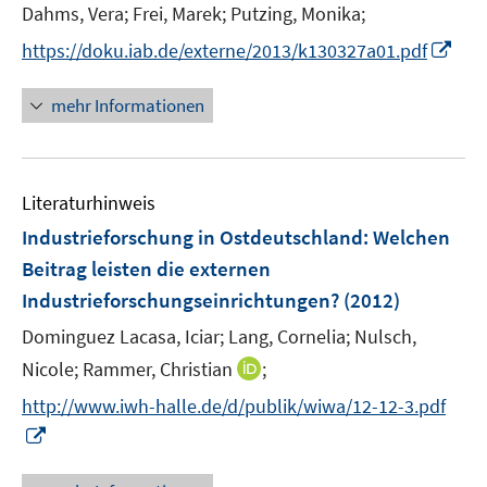
Dahms, Vera;
Frei, Marek;
Putzing, Monika;
s
t
I
https://doku.iab.de/externe/2013/k130327a01.pdf
e
n
r
n
mehr Informationen
ö
e
f
u
f
e
n
Literaturhinweis
m
e
F
Industrieforschung in Ostdeutschland: Welchen
n
e
Beitrag leisten die externen
n
Industrieforschungseinrichtungen?
(2012)
s
t
Dominguez Lacasa, Iciar;
Lang, Cornelia;
Nulsch,
e
I
Nicole;
Rammer, Christian
;
r
n
http://www.iwh-halle.de/d/publik/wiwa/12-12-3.pdf
ö
n
I
f
e
n
f
u
n