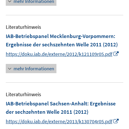
n
mehr Informationen
e
e
e
m
u
n
F
e
e
Literaturhinweis
m
n
F
IAB-Betriebspanel Mecklenburg-Vorpommern
:
s
e
Ergebnisse der sechszehnten Welle 2011
(2012)
t
n
e
I
https://doku.iab.de/externe/2012/k121109r05.pdf
s
r
n
t
ö
n
e
mehr Informationen
f
e
r
f
u
ö
n
e
f
e
Literaturhinweis
m
f
n
F
IAB-Betriebspanel Sachsen-Anhalt
n
:
Ergebnisse
e
e
der sechzehnten Welle 2011
(2012)
n
n
I
https://doku.iab.de/externe/2013/k130704r05.pdf
s
n