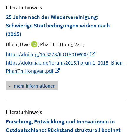
e
n
Literaturhinweis
m
e
F
25 Jahre nach der Wiedervereinigung:
n
e
Schwierige Startbedingungen wirken nach
n
(2015)
s
t
I
Blien, Uwe
;
Phan thi Hong, Van;
e
n
I
https://doi.org/10.3278/IFO1501W004
r
n
n
https://doku.iab.de/forum/2015/Forum1_2015_Blien_
ö
e
n
I
PhanThiHongVan.pdf
f
u
e
n
f
e
u
n
n
mehr Informationen
m
e
e
e
F
m
u
n
e
F
e
n
e
Literaturhinweis
m
s
n
F
Forschung, Entwicklung und Innovationen in
t
s
e
e
Ostdeutschland
:
Rückstand strukturell bedingt
t