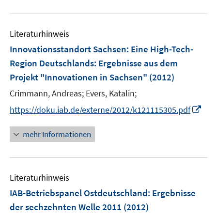
n
m
m
u
e
F
F
e
n
e
e
Literaturhinweis
m
n
n
F
Innovationsstandort Sachsen: Eine High-Tech-
s
s
e
Region Deutschlands
:
Ergebnisse aus dem
t
t
n
e
e
Projekt "Innovationen in Sachsen"
(2012)
s
r
r
t
Crimmann, Andreas;
Evers, Katalin;
ö
ö
e
I
https://doku.iab.de/externe/2012/k121115305.pdf
f
f
r
n
f
f
ö
n
n
n
mehr Informationen
f
e
e
e
f
u
n
n
n
e
e
Literaturhinweis
m
n
F
IAB-Betriebspanel Ostdeutschland
:
Ergebnisse
e
der sechzehnten Welle 2011
(2012)
n