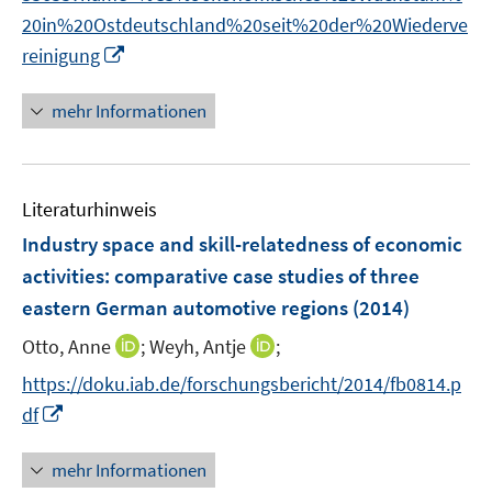
ö
20in%20Ostdeutschland%20seit%20der%20Wiederve
f
I
reinigung
f
n
n
n
e
mehr Informationen
e
n
u
e
Literaturhinweis
m
F
Industry space and skill-relatedness of economic
e
activities
:
comparative case studies of three
n
eastern German automotive regions
(2014)
s
t
I
I
Otto, Anne
;
Weyh, Antje
;
e
n
n
https://doku.iab.de/forschungsbericht/2014/fb0814.p
r
n
n
I
df
ö
e
e
n
f
u
u
n
mehr Informationen
f
e
e
e