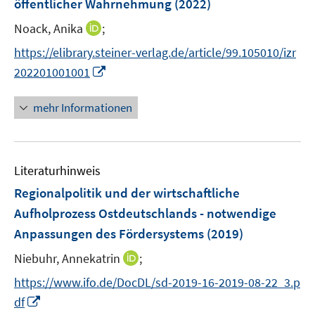
öffentlicher Wahrnehmung
(2022)
I
Noack, Anika
;
n
https://elibrary.steiner-verlag.de/article/99.105010/izr
n
I
202201001001
e
n
u
n
mehr Informationen
e
e
m
u
F
e
e
Literaturhinweis
m
n
F
Regionalpolitik und der wirtschaftliche
s
e
Aufholprozess Ostdeutschlands - notwendige
t
n
e
Anpassungen des Fördersystems
(2019)
s
r
t
I
Niebuhr, Annekatrin
;
ö
e
n
f
https://www.ifo.de/DocDL/sd-2019-16-2019-08-22_3.p
r
n
f
I
df
ö
e
n