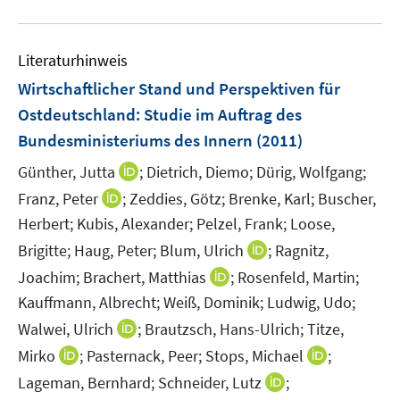
f
u
n
e
e
Literaturhinweis
m
n
F
Wirtschaftlicher Stand und Perspektiven für
e
Ostdeutschland
:
Studie im Auftrag des
n
Bundesministeriums des Innern
(2011)
s
t
I
Günther, Jutta
;
Dietrich, Diemo;
Dürig, Wolfgang;
e
n
I
Franz, Peter
;
Zeddies, Götz;
Brenke, Karl;
Buscher,
r
n
n
Herbert;
Kubis, Alexander;
Pelzel, Frank;
Loose,
ö
e
n
I
Brigitte;
Haug, Peter;
Blum, Ulrich
;
Ragnitz,
f
u
e
n
f
I
Joachim;
Brachert, Matthias
;
Rosenfeld, Martin;
e
u
n
n
n
m
Kauffmann, Albrecht;
Weiß, Dominik;
Ludwig, Udo;
e
e
e
n
F
m
I
Walwei, Ulrich
;
Brautzsch, Hans-Ulrich;
Titze,
u
n
e
e
F
n
I
I
Mirko
;
Pasternack, Peer;
Stops, Michael
;
e
u
n
e
n
n
n
m
I
Lageman, Bernhard;
Schneider, Lutz
;
e
s
n
e
n
n
F