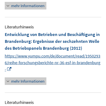
t
n
mehr Informationen
e
e
r
u
ö
e
f
Literaturhinweis
m
f
F
Entwicklung von Betrieben und Beschäftigung in
n
e
e
Brandenburg
:
Ergebnisse der sechzehnten Welle
n
n
des Betriebspanels Brandenburg
(2012)
s
t
https://www.yumpu.com/de/document/read/1950293
e
6/reihe-forschungsberichte-nr-36-esf-in-brandenburg
r
I
-
ö
n
f
n
mehr Informationen
f
e
n
u
e
e
n
Literaturhinweis
m