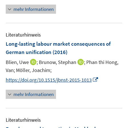
n
f
u
e
n
mehr Informationen
f
e
n
e
n
m
u
e
F
e
n
e
Literaturhinweis
m
n
F
Long-lasting labour market consequences of
s
e
German unification
(2016)
t
n
e
I
I
Blien, Uwe
;
Brunow, Stephan
;
Phan thi Hong,
s
r
n
n
t
Van;
Möller, Joachim;
ö
n
n
e
I
f
https://doi.org/10.1515/jbnst-2015-1013
e
e
r
n
f
u
u
ö
n
n
mehr Informationen
e
e
f
e
e
m
m
f
u
n
F
F
n
e
e
e
e
Literaturhinweis
m
n
n
n
F