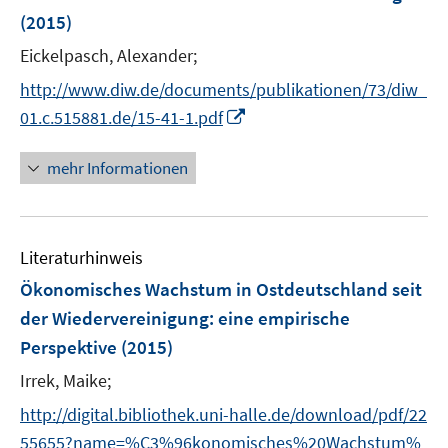
n
r
(2015)
e
s
ö
r
t
Eickelpasch, Alexander;
f
ö
e
f
http://www.diw.de/documents/publikationen/73/diw_
f
r
n
I
01.c.515881.de/15-41-1.pdf
f
ö
e
n
n
f
n
n
e
mehr Informationen
f
e
n
n
u
e
e
n
Literaturhinweis
m
F
Ökonomisches Wachstum in Ostdeutschland seit
e
der Wiedervereinigung
:
eine empirische
n
Perspektive
(2015)
s
t
Irrek, Maike;
e
http://digital.bibliothek.uni-halle.de/download/pdf/22
r
55655?name=%C3%96konomisches%20Wachstum%