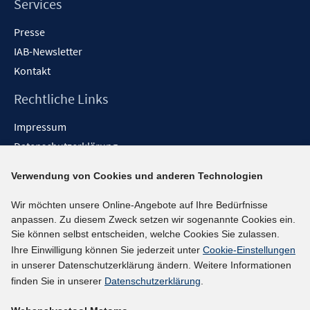
Services
Presse
IAB-Newsletter
Kontakt
Rechtliche Links
Impressum
Datenschutzerklärung
Erklärung zur Barrierefreiheit
Verwendung von Cookies und anderen Technologien
Barrieren melden
Wir möchten unsere Online-Angebote auf Ihre Bedürfnisse
Social-Media-Kanäle
anpassen. Zu diesem Zweck setzen wir sogenannte Cookies ein.
Sie können selbst entscheiden, welche Cookies Sie zulassen.
BlueSky
Ihre Einwilligung können Sie jederzeit unter
Cookie-Einstellungen
YouTube
in unserer Datenschutzerklärung ändern. Weitere Informationen
LinkedIn
finden Sie in unserer
Datenschutzerklärung
.
XING