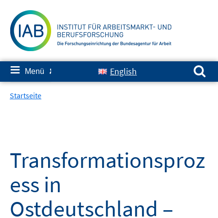
Springe
zum
Inhalt
Suchen nach:
≡
English
Menü
✘
Startseite
Transformationsproz
ess in
Ostdeutschland –