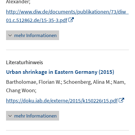
Alexander;
f
e
e
r
n
f
http://www.diw.de/documents/publikationen/73/diw_
u
u
ö
e
n
I
e
e
01.c.512862.de/15-35-3.pdf
f
u
e
n
m
m
f
e
n
n
F
F
n
mehr Informationen
m
e
e
e
e
F
u
n
n
n
e
e
s
s
n
Literaturhinweis
m
t
t
s
F
e
e
Urban shrinkage in Eastern Germany
(2015)
t
e
r
r
e
Bartholomae, Florian W.;
Schoenberg, Alina M.;
Nam,
n
ö
ö
r
Chang Woon;
s
f
f
ö
t
f
f
I
https://doku.iab.de/externe/2015/k150226r15.pdf
f
e
n
n
n
f
r
e
e
n
n
mehr Informationen
ö
n
n
e
e
f
u
n
f