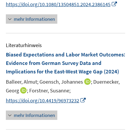
I
https://doi.org/10.1080/13504851.2024.2386145
n
n
mehr Informationen
e
u
e
Literaturhinweis
m
F
Biased Expectations and Labor Market Outcomes:
e
Evidence from German Survey Data and
n
Implications for the East-West Wage Gap
(2024)
s
t
I
Balleer, Almut;
Goensch, Johannes
;
Duernecker,
e
n
I
Georg
;
Forstner, Susanne;
r
n
n
I
https://doi.org/10.4419/96973232
ö
e
n
n
f
u
e
n
mehr Informationen
f
e
u
e
n
m
e
u
e
F