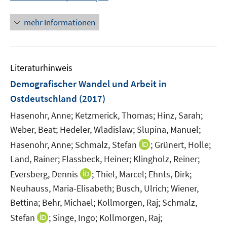
n
n
e
e
n
f
e
e
n
n
n
n
mehr Informationen
m
m
e
e
F
F
u
n
e
e
e
n
n
Literaturhinweis
m
s
s
F
Demografischer Wandel und Arbeit in
t
t
e
e
e
Ostdeutschland
(2017)
n
r
r
Hasenohr, Anne;
Ketzmerick, Thomas;
Hinz, Sarah;
s
ö
ö
t
Weber, Beat;
Hedeler, Wladislaw;
Slupina, Manuel;
f
f
e
I
Hasenohr, Anne;
Schmalz, Stefan
;
Grünert, Holle;
f
f
r
n
n
n
Land, Rainer;
Flassbeck, Heiner;
Klingholz, Reiner;
ö
n
e
e
I
Eversberg, Dennis
;
Thiel, Marcel;
Ehnts, Dirk;
f
e
n
n
n
Neuhauss, Maria-Elisabeth;
Busch, Ulrich;
Wiener,
f
u
n
n
Bettina;
Behr, Michael;
Kollmorgen, Raj;
Schmalz,
e
e
e
I
m
Stefan
;
Singe, Ingo;
Kollmorgen, Raj;
u
n