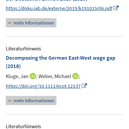
I
https://doku.iab.de/externe/2019/k191015r06.pdf
n
n
mehr Informationen
e
u
e
Literaturhinweis
m
F
Decomposing the German East-West wage gap
e
(2018)
n
I
I
Kluge, Jan
;
Weber, Michael
;
s
n
n
t
I
https://doi.org/10.1111/ecot.12137
n
n
e
n
e
e
r
n
mehr Informationen
u
u
ö
e
e
e
f
u
m
m
f
e
F
F
n
Literaturhinweis
m