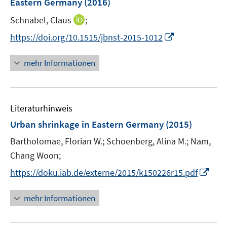
Eastern Germany
(2016)
t
t
s
e
e
t
I
Schnabel, Claus
;
r
r
e
n
I
https://doi.org/10.1515/jbnst-2015-1012
ö
ö
r
n
n
f
f
ö
e
n
f
f
mehr Informationen
f
u
e
n
n
f
e
u
e
e
n
m
e
n
n
e
F
Literaturhinweis
m
n
e
F
Urban shrinkage in Eastern Germany
(2015)
n
e
Bartholomae, Florian W.;
s
Schoenberg, Alina M.;
Nam,
n
t
Chang Woon;
s
e
t
I
https://doku.iab.de/externe/2015/k150226r15.pdf
r
e
n
ö
r
n
mehr Informationen
f
ö
e
f
f
u
n