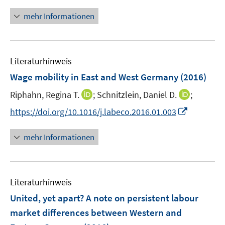
n
f
r
n
n
mehr Informationen
ö
e
e
f
u
n
f
e
n
Literaturhinweis
m
e
F
Wage mobility in East and West Germany
(2016)
n
e
I
I
Riphahn, Regina T.
;
Schnitzlein, Daniel D.
;
n
n
n
s
I
https://doi.org/10.1016/j.labeco.2016.01.003
n
n
t
n
e
e
e
n
mehr Informationen
u
u
r
e
e
e
ö
u
m
m
f
e
F
F
Literaturhinweis
f
m
e
e
n
F
United, yet apart? A note on persistent labour
n
n
e
e
market differences between Western and
s
s
n
n