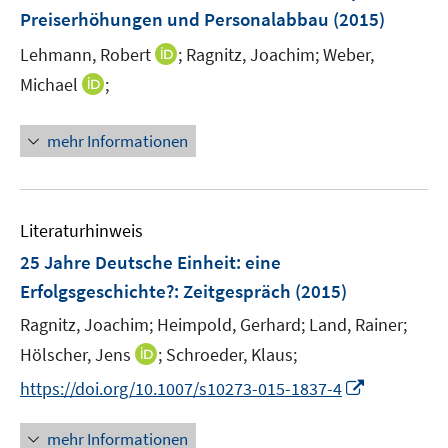
e
e
Preiserhöhungen und Personalabbau
(2015)
s
n
n
t
I
Lehmann, Robert
;
Ragnitz, Joachim;
Weber,
s
e
n
t
I
Michael
;
r
n
e
n
ö
e
r
n
mehr Informationen
f
u
ö
e
f
e
f
u
n
m
f
e
e
F
n
m
Literaturhinweis
n
e
e
F
25 Jahre Deutsche Einheit: eine
n
n
e
Erfolgsgeschichte?
:
Zeitgespräch
(2015)
s
n
t
s
Ragnitz, Joachim;
Heimpold, Gerhard;
Land, Rainer;
e
t
I
Hölscher, Jens
;
Schroeder, Klaus;
r
e
n
I
https://doi.org/10.1007/s10273-015-1837-4
ö
r
n
n
f
ö
e
n
f
mehr Informationen
f