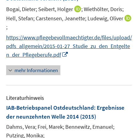
n
r
e
I
Bogai, Dieter;
Seibert, Holger
;
Wiethölter, Doris;
s
ö
r
n
t
Hell, Stefan;
Carstensen, Jeanette;
Ludewig, Oliver
f
ö
n
e
f
;
I
f
e
r
n
n
f
https://www.pflegebevollmaechtigter.de/files/upload/
u
ö
e
n
n
e
pdfs_allgemein/2015-01-27_Studie_zu_den_Entgelte
f
n
e
e
m
f
I
n_der_Pflegeberufe.pdf
u
n
F
n
n
e
e
e
n
mehr Informationen
m
n
n
e
F
s
u
e
t
e
n
e
Literaturhinweis
m
s
r
F
IAB-Betriebspanel Ostdeutschland
:
Ergebnisse
t
ö
e
e
der neunzehnten Welle 2014
(2015)
f
n
r
Dahms, Vera;
Frei, Marek;
Bennewitz, Emanuel;
f
s
ö
n
t
Putzing, Monika;