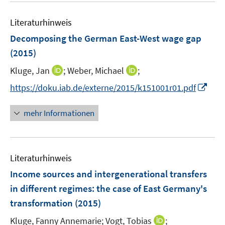
e
F
e
n
e
Literaturhinweis
m
n
F
Decomposing the German East-West wage gap
s
e
(2015)
t
n
e
I
I
Kluge, Jan
;
Weber, Michael
;
s
r
n
n
t
I
https://doku.iab.de/externe/2015/k151001r01.pdf
ö
n
n
e
n
f
e
e
r
n
mehr Informationen
f
u
u
ö
e
n
e
e
f
u
e
m
m
f
e
n
F
F
n
Literaturhinweis
m
e
e
e
F
Income sources and intergenerational transfers
n
n
n
e
in different regimes
:
the case of East Germany's
s
s
n
transformation
t
(2015)
t
s
e
e
t
I
Kluge, Fanny Annemarie;
Vogt, Tobias
;