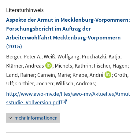
f
e
e
n
Literaturhinweis
m
n
e
F
Aspekte der Armut in Mecklenburg-Vorpommern
:
n
e
Forschungsbericht im Auftrag der
n
Arbeiterwohlfahrt Mecklenburg-Vorpommern
s
(2015)
t
e
Berger, Peter A.;
Weiß, Wolfgang;
Prochatzki, Katja;
r
I
Klärner, Andreas
;
Michels, Kathrin;
Fischer, Hagen;
ö
n
I
Land, Rainer;
Carnein, Marie;
Knabe, André
;
Groth,
f
n
n
Ulf;
Corthier, Jochen;
Willisch, Andreas;
f
e
n
n
http://www.awo-mv.de/files/awo-mv/Aktuelles/Armut
u
e
e
I
e
sstudie_Vollversion.pdf
u
n
n
m
e
n
F
mehr Informationen
m
e
e
F
u
n
e