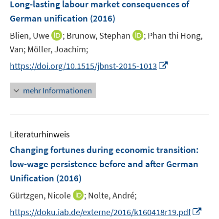
F
Long-lasting labour market consequences of
e
German unification
(2016)
n
I
I
Blien, Uwe
;
Brunow, Stephan
;
Phan thi Hong,
s
n
n
t
Van;
Möller, Joachim;
n
n
e
I
https://doi.org/10.1515/jbnst-2015-1013
e
e
r
n
u
u
ö
n
mehr Informationen
e
e
f
e
m
m
f
u
F
F
n
e
e
e
e
Literaturhinweis
m
n
n
n
F
Changing fortunes during economic transition
:
s
s
e
low-wage persistence before and after German
t
t
n
e
e
Unification
(2016)
s
r
r
t
I
Gürtzgen, Nicole
;
Nolte, André;
ö
ö
e
n
I
f
f
https://doku.iab.de/externe/2016/k160418r19.pdf
r
n