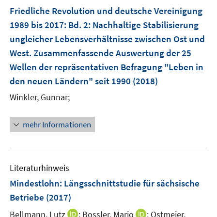
e
e
e
F
Friedliche Revolution und deutsche Vereinigung
n
n
n
e
1989 bis 2017
:
Bd. 2: Nachhaltige Stabilisierung
s
s
n
ungleicher Lebensverhältnisse zwischen Ost und
t
t
s
e
e
West. Zusammenfassende Auswertung der 25
t
r
r
e
Wellen der repräsentativen Befragung "Leben in
ö
ö
r
den neuen Ländern" seit 1990
(2018)
f
f
ö
f
f
Winkler, Gunnar;
f
n
n
f
e
e
n
mehr Informationen
n
n
e
n
Literaturhinweis
Mindestlohn: Längsschnittstudie für sächsische
Betriebe
(2017)
I
I
Bellmann, Lutz
;
Bossler, Mario
;
Ostmeier,