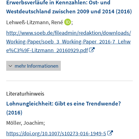
F
Erwerbsverläufe in Kennzahlen: Ost- und
s
s
e
Westdeutschland zwischen 2009 und 2014
(2016)
t
t
n
e
e
I
Lehweß-Litzmann, René
;
s
r
r
n
t
http://www.soeb.de/fileadmin/redaktion/downloads/
ö
ö
n
e
f
f
Working-Paper/soeb_3_Working-Paper_2016-7_Lehw
e
r
f
f
I
e%C3%9F-Litzmann_20160929.pdf
u
ö
n
n
n
e
f
e
e
n
mehr Informationen
m
f
n
n
e
F
n
u
e
e
e
n
n
Literaturhinweis
m
s
F
Lohnungleichheit: Gibt es eine Trendwende?
t
e
e
(2016)
n
r
Möller, Joachim;
s
ö
t
I
https://doi.org/10.1007/s10273-016-1949-5
f
e