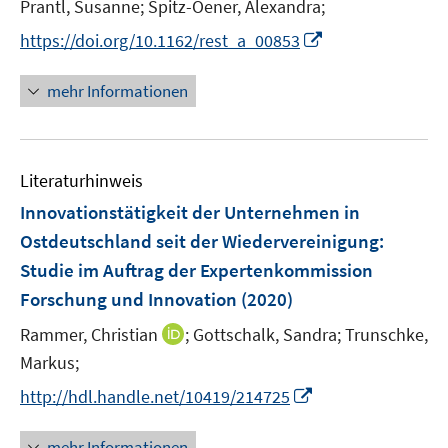
t
Prantl, Susanne;
Spitz-Oener, Alexandra;
r
r
e
I
https://doi.org/10.1162/rest_a_00853
ö
ö
r
n
f
f
ö
n
mehr Informationen
f
f
f
e
n
n
f
u
e
e
n
e
n
n
e
Literaturhinweis
m
n
F
Innovationstätigkeit der Unternehmen in
e
Ostdeutschland seit der Wiedervereinigung
:
n
Studie im Auftrag der Expertenkommission
s
Forschung und Innovation
(2020)
t
e
I
Rammer, Christian
;
Gottschalk, Sandra;
Trunschke,
r
n
Markus;
ö
n
I
http://hdl.handle.net/10419/214725
f
e
n
f
u
n
n
mehr Informationen