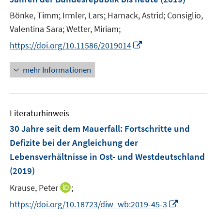
s
t
Bönke, Timm;
Irmler, Lars;
Harnack, Astrid;
Consiglio,
e
Valentina Sara;
Wetter, Miriam;
r
I
https://doi.org/10.11586/2019014
ö
n
f
n
mehr Informationen
f
e
n
u
e
e
n
Literaturhinweis
m
F
30 Jahre seit dem Mauerfall: Fortschritte und
e
Defizite bei der Angleichung der
n
Lebensverhältnisse in Ost- und Westdeutschland
s
(2019)
t
e
I
Krause, Peter
;
r
n
I
https://doi.org/10.18723/diw_wb:2019-45-3
ö
n
n