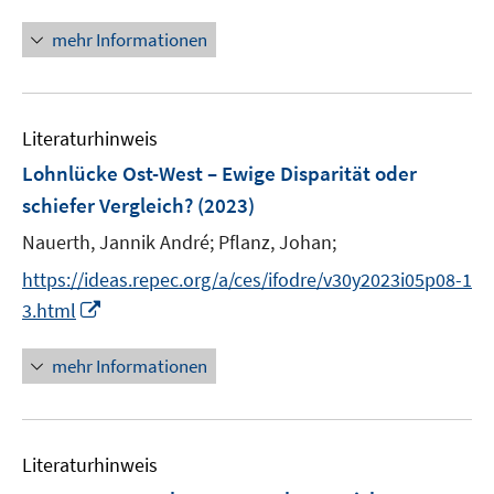
t
ö
ö
e
mehr Informationen
f
f
r
f
f
ö
n
n
f
e
e
Literaturhinweis
f
n
n
n
Lohnlücke Ost-West – Ewige Disparität oder
e
schiefer Vergleich?
(2023)
n
Nauerth, Jannik André;
Pflanz, Johan;
https://ideas.repec.org/a/ces/ifodre/v30y2023i05p08-1
I
3.html
n
n
mehr Informationen
e
u
e
Literaturhinweis
m
F