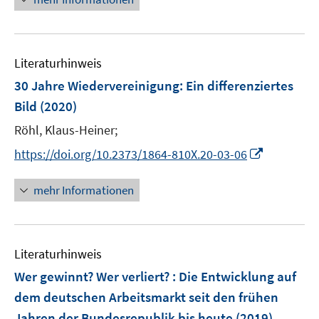
e
e
e
m
u
n
F
e
e
Literaturhinweis
m
n
F
30 Jahre Wiedervereinigung
:
Ein differenziertes
s
e
Bild
(2020)
t
n
e
Röhl, Klaus-Heiner;
s
r
t
I
https://doi.org/10.2373/1864-810X.20-03-06
ö
e
n
f
r
n
mehr Informationen
f
ö
e
n
f
u
e
f
e
n
n
Literaturhinweis
m
e
F
Wer gewinnt? Wer verliert? : Die Entwicklung auf
n
e
dem deutschen Arbeitsmarkt seit den frühen
n
Jahren der Bundesrepublik bis heute
(2019)