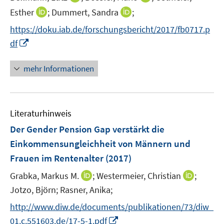
n
n
I
I
Esther
;
Dummert, Sandra
;
n
n
n
n
https://doku.iab.de/forschungsbericht/2017/fb0717.p
e
e
n
n
I
df
u
u
e
e
n
e
e
u
u
n
mehr Informationen
m
m
e
e
e
F
F
m
m
u
e
e
F
F
e
n
n
e
e
Literaturhinweis
m
s
s
n
n
F
Der Gender Pension Gap verstärkt die
t
t
s
s
e
e
e
Einkommensungleichheit von Männern und
t
t
n
r
r
e
e
Frauen im Rentenalter
(2017)
s
ö
ö
r
r
t
I
I
Grabka, Markus M.
;
Westermeier, Christian
;
f
f
ö
ö
e
n
n
f
f
Jotzo, Björn;
Rasner, Anika;
f
f
r
n
n
n
n
f
f
http://www.diw.de/documents/publikationen/73/diw_
ö
e
e
e
e
n
n
I
01.c.551603.de/17-5-1.pdf
f
u
u