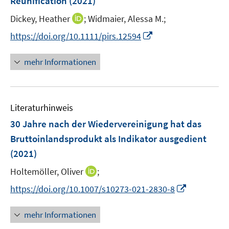
Reunification
(2021)
s
ö
r
r
t
I
Dickey, Heather
;
Widmaier, Alessa M.;
f
ö
ö
e
n
f
I
f
f
https://doi.org/10.1111/pirs.12594
r
n
n
n
f
f
ö
e
e
n
n
n
mehr Informationen
f
u
n
e
e
e
f
e
u
n
n
n
m
e
e
F
Literaturhinweis
m
n
e
F
30 Jahre nach der Wiedervereinigung hat das
n
e
Bruttoinlandsprodukt als Indikator ausgedient
s
n
(2021)
t
s
e
t
I
Holtemöller, Oliver
;
r
e
n
I
https://doi.org/10.1007/s10273-021-2830-8
ö
r
n
n
f
ö
e
n
f
mehr Informationen
f
u
e
n