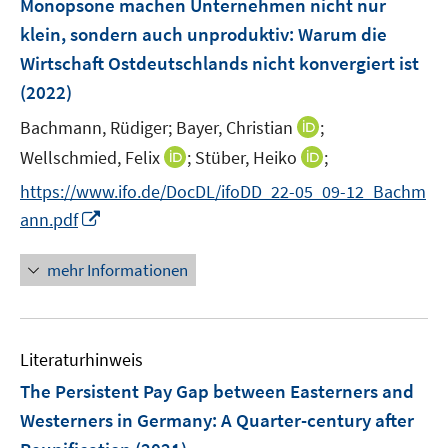
Monopsone machen Unternehmen nicht nur
e
klein, sondern auch unproduktiv: Warum die
n
Wirtschaft Ostdeutschlands nicht konvergiert ist
s
(2022)
t
e
I
Bachmann, Rüdiger;
Bayer, Christian
;
r
n
I
I
Wellschmied, Felix
;
Stüber, Heiko
;
ö
n
n
n
f
https://www.ifo.de/DocDL/ifoDD_22-05_09-12_Bachm
e
n
n
f
I
ann.pdf
u
e
e
n
n
e
u
u
e
n
mehr Informationen
m
e
e
n
e
F
m
m
u
e
F
F
e
n
e
e
Literaturhinweis
m
s
n
n
F
The Persistent Pay Gap between Easterners and
t
s
s
e
e
Westerners in Germany: A Quarter-century after
t
t
n
r
e
e