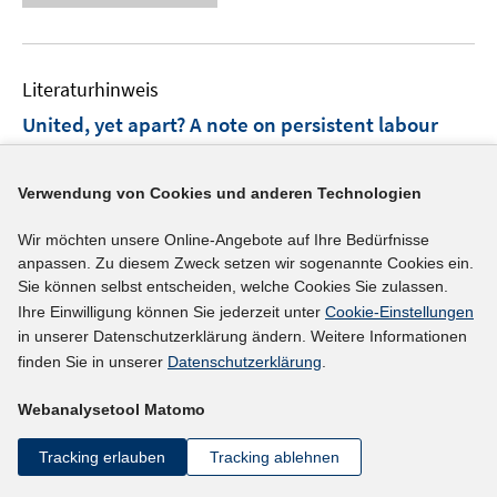
u
e
n
f
e
u
e
n
m
e
n
e
F
Literaturhinweis
m
n
e
F
United, yet apart? A note on persistent labour
n
e
market differences between Western and
s
n
Eastern Germany
t
(2015)
s
Verwendung von Cookies und anderen Technologien
e
t
I
Schnabel, Claus
;
r
Wir möchten unsere Online-Angebote auf Ihre Bedürfnisse
e
n
I
http://hdl.handle.net/10419/110098
anpassen. Zu diesem Zweck setzen wir sogenannte Cookies ein.
ö
r
n
n
Sie können selbst entscheiden, welche Cookies Sie zulassen.
f
ö
e
n
Ihre Einwilligung können Sie jederzeit unter
Cookie-Einstellungen
f
mehr Informationen
f
u
in unserer Datenschutzerklärung ändern. Weitere Informationen
e
n
f
e
finden Sie in unserer
Datenschutzerklärung
.
u
e
n
m
e
n
e
F
Webanalysetool Matomo
Literaturhinweis
m
n
e
F
Regionen im Ost-West-Vergleich: Vieles ist im
Tracking erlauben
Tracking ablehnen
n
e
Fluss
(2015)
s