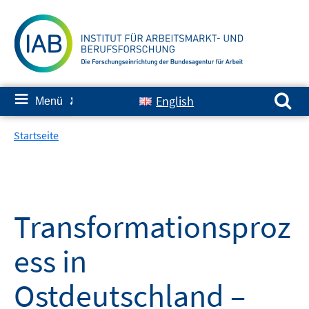
Springe
zum
Inhalt
Suchen nach:
≡
English
Menü
✘
Startseite
Transformationsproz
ess in
Ostdeutschland –