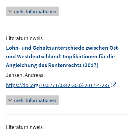
n
F
e
n
e
mehr Informationen
m
e
n
F
u
s
e
e
t
n
m
e
Literaturhinweis
s
F
r
Lohn- und Gehaltsunterschiede zwischen Ost-
t
e
ö
e
und Westdeutschland
:
Implikationen für die
n
f
r
Angleichung des Rentenrechts
(2017)
s
f
ö
t
n
Jansen, Andreas;
f
e
e
f
I
https://doi.org/10.5771/0342-300X-2017-4-237
r
n
n
n
ö
e
n
mehr Informationen
f
n
e
f
u
n
e
e
Literaturhinweis
m
n