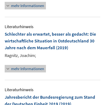
f
e
n
mehr Informationen
f
u
e
n
e
u
e
m
e
n
F
Literaturhinweis
m
e
F
Schlechter als erwartet, besser als gedacht: Die
n
e
wirtschaftliche Situation in Ostdeutschland 30
s
n
Jahre nach dem Mauerfall
t
(2019)
s
e
t
Ragnitz, Joachim;
r
e
ö
r
mehr Informationen
f
ö
f
f
n
f
e
n
Literaturhinweis
n
e
Jahresbericht der Bundesregierung zum Stand
n
der Deutschen Einheit 2019
(2019)