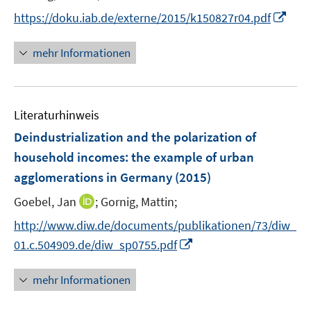
f
e
e
I
f
https://doku.iab.de/externe/2015/k150827r04.pdf
n
r
n
n
ö
n
e
mehr Informationen
f
e
n
f
u
n
e
e
Literaturhinweis
m
n
F
Deindustrialization and the polarization of
e
household incomes
:
the example of urban
n
agglomerations in Germany
(2015)
s
t
I
Goebel, Jan
;
Gornig, Mattin;
e
n
http://www.diw.de/documents/publikationen/73/diw_
r
n
I
01.c.504909.de/diw_sp0755.pdf
ö
e
n
f
u
n
mehr Informationen
f
e
e
n
m
u