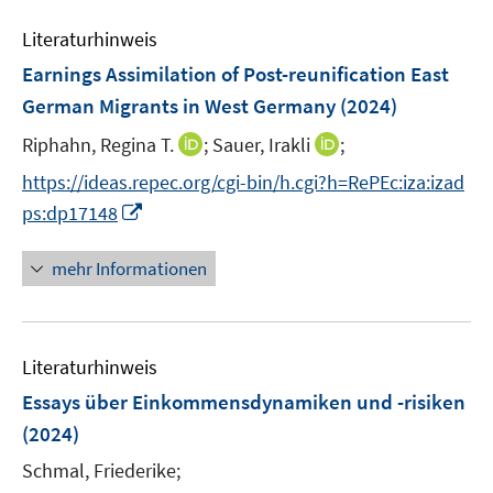
m
e
n
e
F
Literaturhinweis
m
n
e
F
Earnings Assimilation of Post-reunification East
s
n
e
t
German Migrants in West Germany
(2024)
s
n
e
t
I
I
Riphahn, Regina T.
;
Sauer, Irakli
;
s
r
e
n
n
t
https://ideas.repec.org/cgi-bin/h.cgi?h=RePEc:iza:izad
ö
r
n
n
e
I
f
ps:dp17148
ö
e
e
r
n
f
f
u
u
ö
n
n
mehr Informationen
f
e
e
f
e
e
n
m
m
f
u
n
e
F
F
n
e
n
e
e
e
Literaturhinweis
m
n
n
n
F
Essays über Einkommensdynamiken und -risiken
s
s
e
(2024)
t
t
n
e
e
Schmal, Friederike;
s
r
r