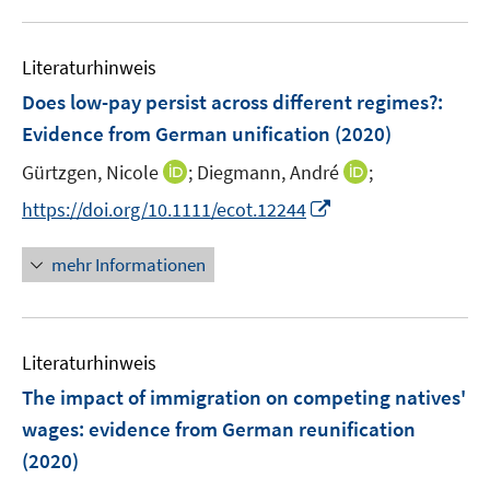
f
e
u
e
n
m
e
n
e
F
Literaturhinweis
m
n
e
F
Does low-pay persist across different regimes?
:
n
e
Evidence from German unification
(2020)
s
n
t
I
I
Gürtzgen, Nicole
;
Diegmann, André
;
s
e
n
n
t
I
https://doi.org/10.1111/ecot.12244
r
n
n
e
n
ö
e
e
r
n
mehr Informationen
f
u
u
ö
e
f
e
e
f
u
n
m
m
f
e
e
F
F
n
Literaturhinweis
m
n
e
e
e
F
The impact of immigration on competing natives'
n
n
n
e
wages
:
evidence from German reunification
s
s
n
(2020)
t
t
s
e
e