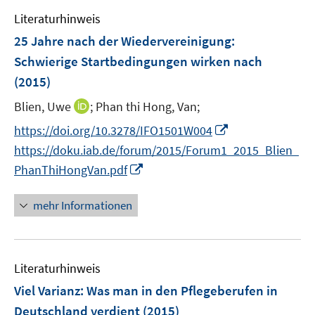
e
s
n
Literaturhinweis
m
t
s
F
e
25 Jahre nach der Wiedervereinigung:
t
e
r
e
Schwierige Startbedingungen wirken nach
n
ö
r
(2015)
s
f
ö
t
f
I
Blien, Uwe
;
Phan thi Hong, Van;
f
e
n
n
f
I
https://doi.org/10.3278/IFO1501W004
r
e
n
n
n
https://doku.iab.de/forum/2015/Forum1_2015_Blien_
ö
n
e
e
n
I
PhanThiHongVan.pdf
f
u
n
e
n
f
e
u
n
n
mehr Informationen
m
e
e
e
F
m
u
n
e
F
e
n
e
Literaturhinweis
m
s
n
F
Viel Varianz: Was man in den Pflegeberufen in
t
s
e
e
Deutschland verdient
(2015)
t