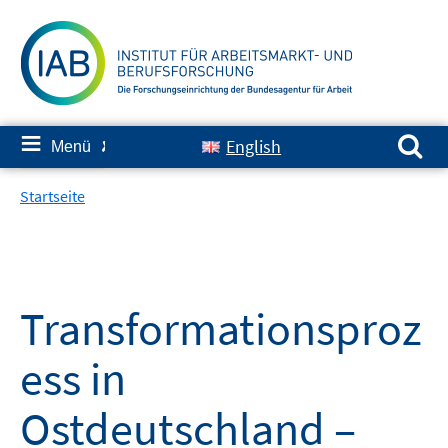
Springe
zum
Inhalt
Suchen nach:
≡
English
Menü
✘
Startseite
Transformationsproz
ess in
Ostdeutschland –