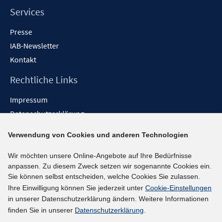
Services
Presse
IAB-Newsletter
Kontakt
Rechtliche Links
Impressum
Datenschutzerklärung
Erklärung zur Barrierefreiheit
Verwendung von Cookies und anderen Technologien
Barrieren melden
Wir möchten unsere Online-Angebote auf Ihre Bedürfnisse
Social-Media-Kanäle
anpassen. Zu diesem Zweck setzen wir sogenannte Cookies ein.
Sie können selbst entscheiden, welche Cookies Sie zulassen.
BlueSky
Ihre Einwilligung können Sie jederzeit unter
Cookie-Einstellungen
YouTube
in unserer Datenschutzerklärung ändern. Weitere Informationen
LinkedIn
finden Sie in unserer
Datenschutzerklärung
.