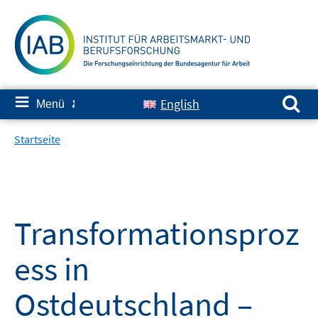
Springe
zum
Inhalt
Suchen nach:
≡
English
Menü
✘
Startseite
Transformationsproz
ess in
Ostdeutschland –