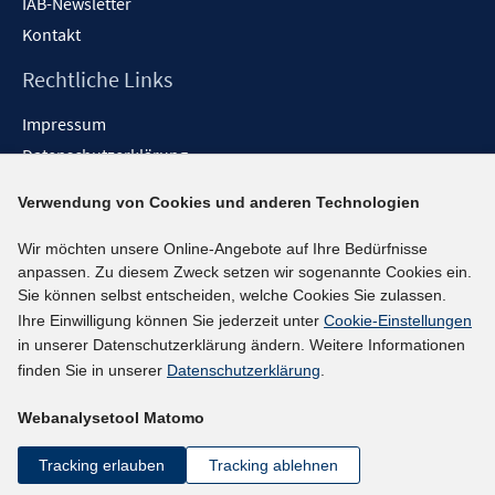
IAB-Newsletter
Kontakt
Rechtliche Links
Impressum
Datenschutzerklärung
Erklärung zur Barrierefreiheit
Verwendung von Cookies und anderen Technologien
Barrieren melden
Wir möchten unsere Online-Angebote auf Ihre Bedürfnisse
Social-Media-Kanäle
anpassen. Zu diesem Zweck setzen wir sogenannte Cookies ein.
Sie können selbst entscheiden, welche Cookies Sie zulassen.
BlueSky
Ihre Einwilligung können Sie jederzeit unter
Cookie-Einstellungen
YouTube
in unserer Datenschutzerklärung ändern. Weitere Informationen
LinkedIn
finden Sie in unserer
Datenschutzerklärung
.
XING
Webanalysetool Matomo
kununu
Netiquette
Tracking erlauben
Tracking ablehnen