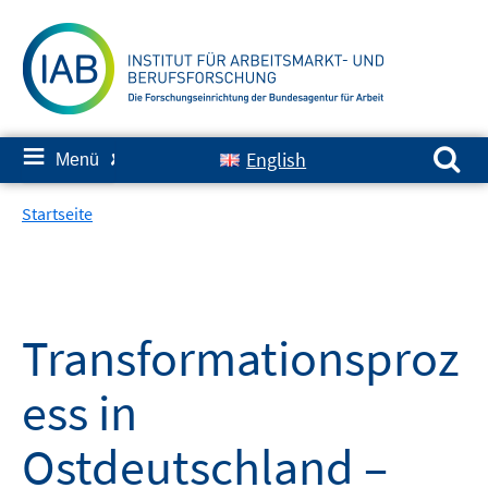
Springe
zum
Inhalt
Suchen nach:
≡
English
Menü
✘
Startseite
Transformationsproz
ess in
Ostdeutschland –