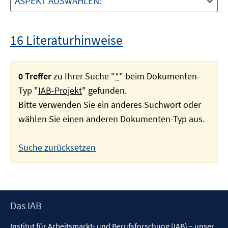
ASPEKT AUSWÄHLEN:
16 Literaturhinweise
0 Treffer
zu Ihrer Suche "
*
" beim Dokumenten-
Typ "
IAB-Projekt
" gefunden.
Bitte verwenden Sie ein anderes Suchwort oder
wählen Sie einen anderen Dokumenten-Typ aus.
Suche zurücksetzen
Footer
Das IAB
Inhalt
Institut für Arbeitsmarkt- und Berufsforschung (IAB) – unser