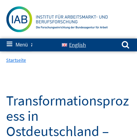
Springe
zum
Inhalt
Suchen nach:
≡
English
Menü
✘
Startseite
Transformationsproz
ess in
Ostdeutschland –