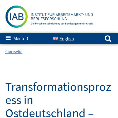
Springe
zum
Inhalt
Suchen nach:
≡
English
Menü
✘
Startseite
Transformationsproz
ess in
Ostdeutschland –