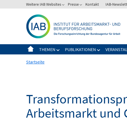
Springe
Weitere IAB Websites
Presse
Kontakt
IAB-Newslet
zum
Inhalt
THEMEN
PUBLIKATIONEN
VERANSTA
Startseite
Transformationspro
Arbeitsmarkt und 