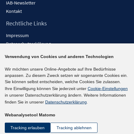
IAB-Newsletter
Kontakt
Rechtliche Links
Impressum
Datenschutzerklärung
Erklärung zur Barrierefreiheit
Verwendung von Cookies und anderen Technologien
Barrieren melden
Wir möchten unsere Online-Angebote auf Ihre Bedürfnisse
Social-Media-Kanäle
anpassen. Zu diesem Zweck setzen wir sogenannte Cookies ein.
Sie können selbst entscheiden, welche Cookies Sie zulassen.
BlueSky
Ihre Einwilligung können Sie jederzeit unter
Cookie-Einstellungen
YouTube
in unserer Datenschutzerklärung ändern. Weitere Informationen
LinkedIn
finden Sie in unserer
Datenschutzerklärung
.
XING
Webanalysetool Matomo
kununu
Netiquette
Tracking erlauben
Tracking ablehnen