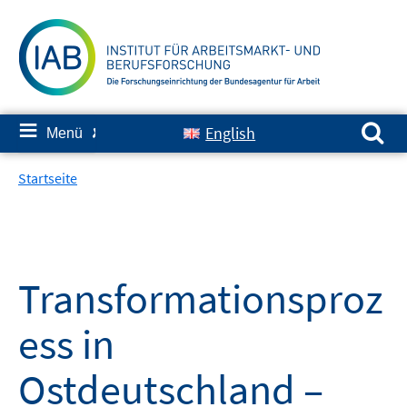
Springe
zum
Inhalt
Suchen nach:
≡
English
Menü
✘
Startseite
Transformationsproz
ess in
Ostdeutschland –