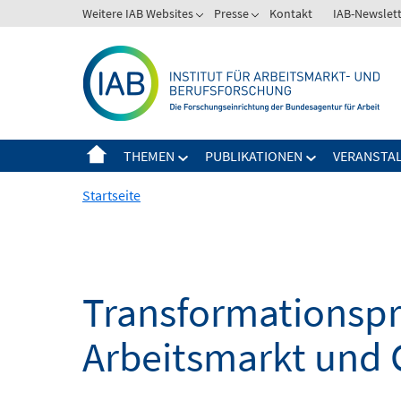
Springe
Weitere IAB Websites
Presse
Kontakt
IAB-Newslet
zum
Inhalt
THEMEN
PUBLIKATIONEN
VERANSTA
Startseite
Transformationspro
Arbeitsmarkt und 