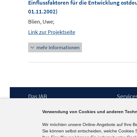
Einflussfaktoren für die Entwicklung ostd
01.11.2002)
Blien, Uwe;
Link zur Projektseite
mehr Informationen
Footer
Das IAB
Service
Inhalt
Institut für Arbeitsmarkt- und
Presse
Verwendung von Cookies und anderen Techn
Berufsforschung (IAB) – unser Leitbild
IAB-Newsl
Institutsleitung
Kontakt
Wir möchten unsere Online-Angebote auf Ihre B
Graduiertenprogramm
Sie können selbst entscheiden, welche Cookies S
Befragungen