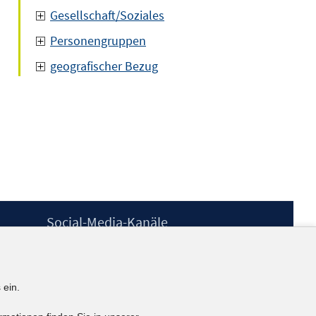
Gesellschaft/Soziales
Personengruppen
geografischer Bezug
Social-Media-Kanäle
BlueSky
YouTube
LinkedIn
 ein.
XING