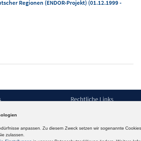
eutscher Regionen (ENDOR-Projekt)
(01.12.1999 -
s
Rechtliche Links
Impressum
ologien
etter
Datenschutzerklärung
Erklärung zur Barrierefreiheit
edürfnisse anpassen. Zu diesem Zweck setzen wir sogenannte Cookies
Barrieren melden
ie zulassen.