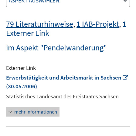
ASPEKT AUSWÄHLEN:
79 Literaturhinweise
,
1 IAB-Projekt
,
1
Externer Link
im Aspekt "Pendelwanderung"
Externer Link
In
Erwerbstätigkeit und Arbeitsmarkt in Sachsen
ne
(30.05.2006)
Fe
Statistisches Landesamt des Freistaates Sachsen
öf
mehr Informationen