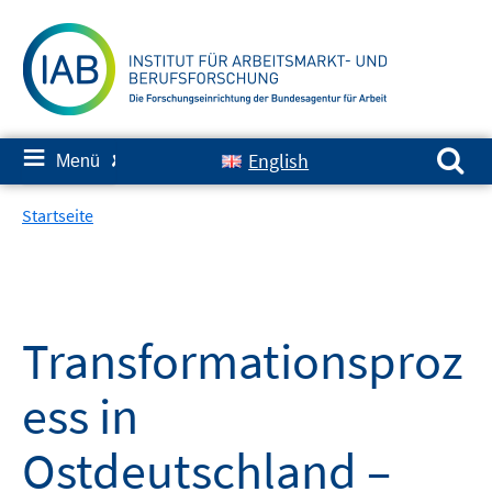
Springe
zum
Inhalt
Suchen nach:
≡
English
Menü
✘
Startseite
Transformationsproz
ess in
Ostdeutschland –