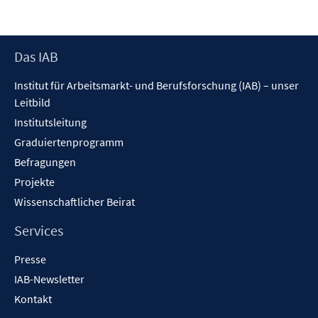
Footer
Das IAB
Inhalt
Institut für Arbeitsmarkt- und Berufsforschung (IAB) – unser
Leitbild
Institutsleitung
Graduiertenprogramm
Befragungen
Projekte
Wissenschaftlicher Beirat
Services
Presse
IAB-Newsletter
Kontakt