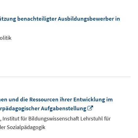
ützung benachteiligter Ausbildungsbewerber in
litik
hen und die Ressourcen ihrer Entwicklung im
In
erpädagogischer Aufgabenstellung
neuem
, Institut für Bildungswissenschaft Lehrstuhl für
Fenster
er Sozialpädagogik
öffnen