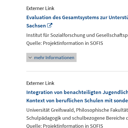
Externer Link
Evaluation des Gesamtsystems zur Unterst
In
Sachsen
neuem
Institut für Sozialforschung und Gesellschaftspo
Fenster
Quelle: Projektinformation in SOFIS
öffnen
mehr Informationen
Externer Link
Integration von benachteiligten Jugendlic
Kontext von beruflichen Schulen mit sond
Universität Greifswald, Philosophische Fakultät
Schulpädagogik und schulbezogene Bereiche d
Quelle: Projektinformation in SOFIS