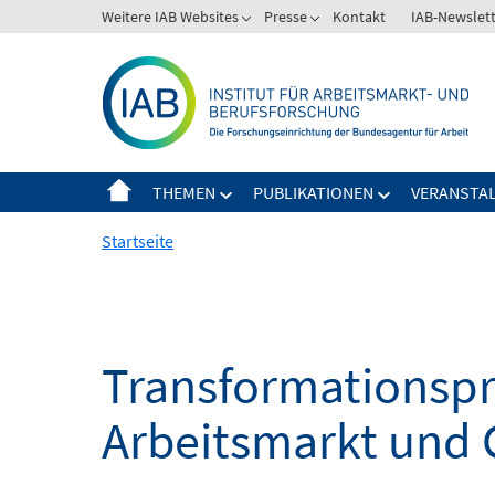
Springe
Weitere IAB Websites
Presse
Kontakt
IAB-Newslet
zum
Inhalt
THEMEN
PUBLIKATIONEN
VERANSTA
Startseite
Transformationspro
Arbeitsmarkt und 