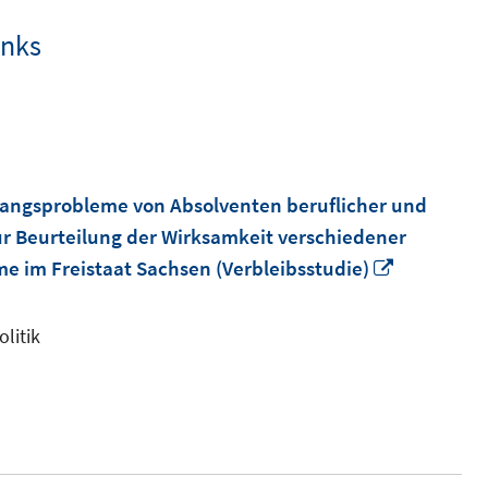
inks
gangsprobleme von Absolventen beruflicher und
zur Beurteilung der Wirksamkeit verschiedener
In
 im Freistaat Sachsen (Verbleibsstudie)
neuem
Fenster
litik
öffnen