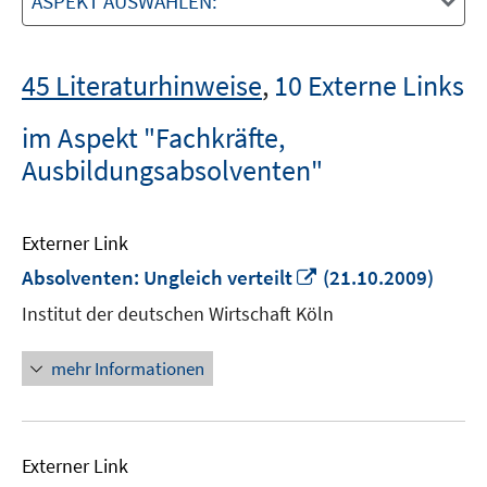
ASPEKT AUSWÄHLEN:
45 Literaturhinweise
,
10 Externe Links
im Aspekt "Fachkräfte,
Ausbildungsabsolventen"
Externer Link
In
Absolventen: Ungleich verteilt
(21.10.2009)
neuem
Institut der deutschen Wirtschaft Köln
Fenster
öffnen
mehr Informationen
Externer Link