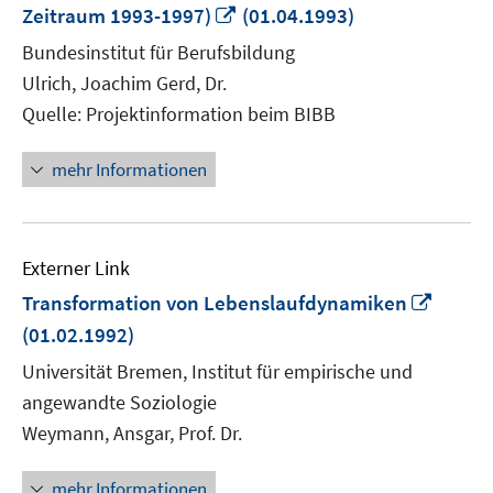
In
Zeitraum 1993-1997)
(01.04.1993)
neuem
Bundesinstitut für Berufsbildung
Fenster
Ulrich, Joachim Gerd, Dr.
öffnen
Quelle: Projektinformation beim BIBB
mehr Informationen
Externer Link
In
Transformation von Lebenslaufdynamiken
neue
(01.02.1992)
Fenste
Universität Bremen, Institut für empirische und
öffnen
angewandte Soziologie
Weymann, Ansgar, Prof. Dr.
mehr Informationen