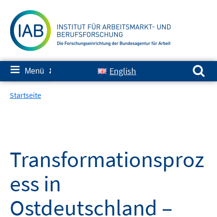
Springe
zum
Inhalt
Suchen nach:
≡
English
Menü
✘
Startseite
Transformationsproz
ess in
Ostdeutschland –