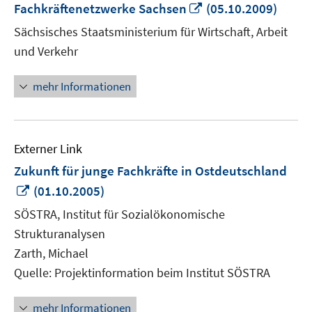
In
Fachkräftenetzwerke Sachsen
(05.10.2009)
neuem
Sächsisches Staatsministerium für Wirtschaft, Arbeit
Fenster
und Verkehr
öffnen
mehr Informationen
Externer Link
Zukunft für junge Fachkräfte in Ostdeutschland
In
(01.10.2005)
neuem
SÖSTRA, Institut für Sozialökonomische
Fenster
Strukturanalysen
öffnen
Zarth, Michael
Quelle: Projektinformation beim Institut SÖSTRA
mehr Informationen