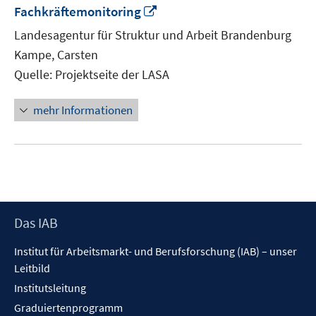
In
Fachkräftemonitoring
neuem
Landesagentur für Struktur und Arbeit Brandenburg
Fenster
Kampe, Carsten
öffnen
Quelle: Projektseite der LASA
mehr Informationen
Footer
Das IAB
Inhalt
Institut für Arbeitsmarkt- und Berufsforschung (IAB) – unser
Leitbild
Institutsleitung
Graduiertenprogramm