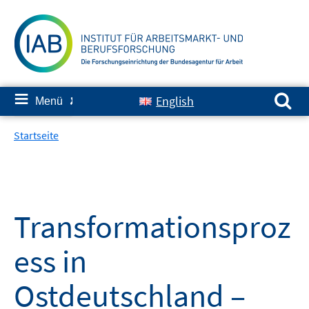
Springe
zum
Inhalt
Suchen nach:
≡
English
Menü
✘
Startseite
Transformationsproz
ess in
Ostdeutschland –