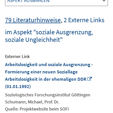
ASPEKT AUSWÄHLEN:
79 Literaturhinweise
,
2 Externe Links
im Aspekt "soziale Ausgrenzung,
soziale Ungleichheit"
Externer Link
Arbeitslosigkeit und soziale Ausgrenzung -
Formierung einer neuen Soziallage
In
Arbeitslosigkeit in der ehemaligen DDR
neuem
(01.01.1992)
Fenster
Soziologisches Forschungsinstitut Göttingen
öffnen
Schumann, Michael, Prof. Dr.
Quelle: Projektwebsite beim SOFI