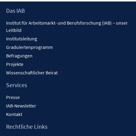
Footer
Das IAB
Inhalt
Institut für Arbeitsmarkt- und Berufsforschung (IAB) – unser
Leitbild
Institutsleitung
Graduiertenprogramm
Befragungen
Projekte
Wissenschaftlicher Beirat
Services
Presse
IAB-Newsletter
Kontakt
Rechtliche Links