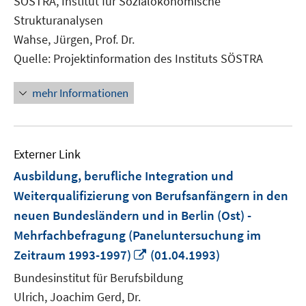
SÖSTRA, Institut für Sozialökonomische
öffnen
Strukturanalysen
Wahse, Jürgen, Prof. Dr.
Quelle: Projektinformation des Instituts SÖSTRA
mehr Informationen
Externer Link
Ausbildung, berufliche Integration und
Weiterqualifizierung von Berufsanfängern in den
neuen Bundesländern und in Berlin (Ost) -
Mehrfachbefragung (Paneluntersuchung im
In
Zeitraum 1993-1997)
(01.04.1993)
neuem
Bundesinstitut für Berufsbildung
Fenster
Ulrich, Joachim Gerd, Dr.
öffnen