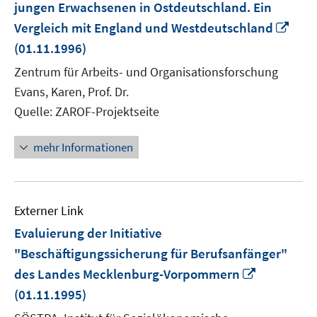
jungen Erwachsenen in Ostdeutschland. Ein
In
Vergleich mit England und Westdeutschland
neu
(01.11.1996)
Fens
Zentrum für Arbeits- und Organisationsforschung
öffn
Evans, Karen, Prof. Dr.
Quelle: ZAROF-Projektseite
mehr Informationen
Externer Link
Evaluierung der Initiative
"Beschäftigungssicherung für Berufsanfänger"
In
des Landes Mecklenburg-Vorpommern
neuem
(01.11.1995)
Fenster