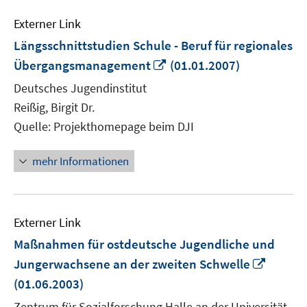
Externer Link
Längsschnittstudien Schule - Beruf für regionales
In
Übergangsmanagement
(01.01.2007)
neuem
Deutsches Jugendinstitut
Fenster
Reißig, Birgit Dr.
öffnen
Quelle: Projekthomepage beim DJI
mehr Informationen
Externer Link
Maßnahmen für ostdeutsche Jugendliche und
In
Jungerwachsene an der zweiten Schwelle
neuem
(01.06.2003)
Fenste
Zentrum für Sozialforschung Halle an der Universität