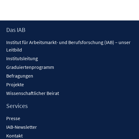
Footer
Das IAB
Inhalt
Institut für Arbeitsmarkt- und Berufsforschung (IAB) – unser
Leitbild
Institutsleitung
Graduiertenprogramm
Befragungen
Projekte
Wissenschaftlicher Beirat
Services
Presse
IAB-Newsletter
Kontakt