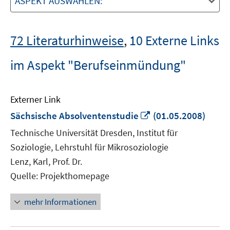
ASPEKT AUSWÄHLEN:
72 Literaturhinweise
,
10 Externe Links
im Aspekt "Berufseinmündung"
Externer Link
In
Sächsische Absolventenstudie
(01.05.2008)
neuem
Technische Universität Dresden, Institut für
Fenster
Soziologie, Lehrstuhl für Mikrosoziologie
öffnen
Lenz, Karl, Prof. Dr.
Quelle: Projekthomepage
mehr Informationen