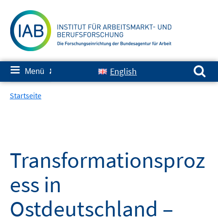
Springe
zum
Inhalt
Suchen nach:
≡
English
Menü
✘
Startseite
Transformationsproz
ess in
Ostdeutschland –