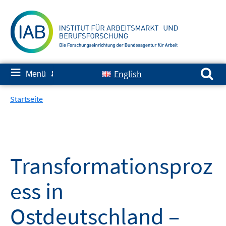
Springe
zum
Inhalt
Suchen nach:
≡
English
Menü
✘
Startseite
Transformationsproz
ess in
Ostdeutschland –