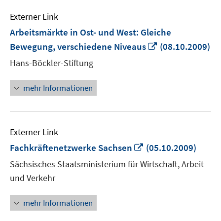
Externer Link
Arbeitsmärkte in Ost- und West: Gleiche
In
Bewegung, verschiedene Niveaus
(08.10.2009)
neuem
Hans-Böckler-Stiftung
Fenster
öffnen
mehr Informationen
Externer Link
In
Fachkräftenetzwerke Sachsen
(05.10.2009)
neuem
Sächsisches Staatsministerium für Wirtschaft, Arbeit
Fenster
und Verkehr
öffnen
mehr Informationen