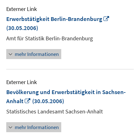
Externer Link
In
Erwerbstätigkeit Berlin-Brandenburg
neuem
(30.05.2006)
Fenster
Amt für Statistik Berlin-Brandenburg
öffnen
mehr Informationen
Externer Link
Bevölkerung und Erwerbstätigkeit in Sachsen-
In
Anhalt
(30.05.2006)
neuem
Statistisches Landesamt Sachsen-Anhalt
Fenster
öffnen
mehr Informationen