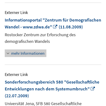
Externer Link
Informationsportal "Zentrum für Demografischen
In
Wandel - www.zdwa.de"
(11.08.2009)
neuem
Rostocker Zentrum zur Erforschung des
Fenster
demografischen Wandels
öffnen
mehr Informationen
Externer Link
Sonderforschungsbereich 580 "Gesellschaftliche
In
Entwicklungen nach dem Systemumbruch"
neu
(22.07.2009)
Fenst
Universität Jena, SFB 580 Gesellschaftliche
öffne