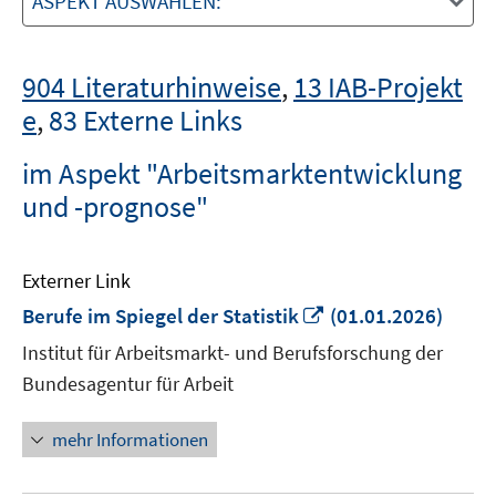
ASPEKT AUSWÄHLEN:
904 Literaturhinweise
,
13 IAB-Projekt
e
,
83 Externe Links
im Aspekt "Arbeitsmarktentwicklung
und -prognose"
Externer Link
In
Berufe im Spiegel der Statistik
(01.01.2026)
neuem
Institut für Arbeitsmarkt- und Berufsforschung der
Fenster
Bundesagentur für Arbeit
öffnen
mehr Informationen