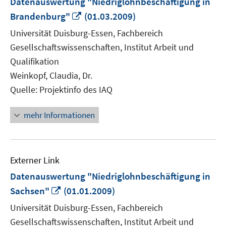
Datenauswertung "Niedriglohnbeschäftigung in
In
Brandenburg"
(01.03.2009)
neuem
Universität Duisburg-Essen, Fachbereich
Fenster
Gesellschaftswissenschaften, Institut Arbeit und
öffnen
Qualifikation
Weinkopf, Claudia, Dr.
Quelle: Projektinfo des IAQ
mehr Informationen
Externer Link
Datenauswertung "Niedriglohnbeschäftigung in
In
Sachsen"
(01.01.2009)
neuem
Universität Duisburg-Essen, Fachbereich
Fenster
Gesellschaftswissenschaften, Institut Arbeit und
öffnen