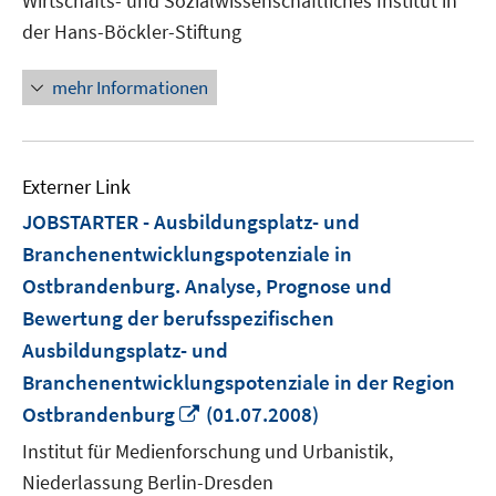
Wirtschafts- und Sozialwissenschaftliches Institut in
öffn
der Hans-Böckler-Stiftung
mehr Informationen
Externer Link
JOBSTARTER - Ausbildungsplatz- und
Branchenentwicklungspotenziale in
Ostbrandenburg. Analyse, Prognose und
Bewertung der berufsspezifischen
Ausbildungsplatz- und
Branchenentwicklungspotenziale in der Region
In
Ostbrandenburg
(01.07.2008)
neuem
Institut für Medienforschung und Urbanistik,
Fenster
Niederlassung Berlin-Dresden
öffnen