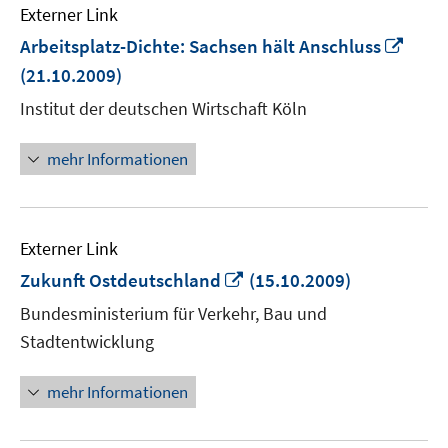
Externer Link
In
Arbeitsplatz-Dichte: Sachsen hält Anschluss
neu
(21.10.2009)
Fens
Institut der deutschen Wirtschaft Köln
öffn
mehr Informationen
Externer Link
In
Zukunft Ostdeutschland
(15.10.2009)
neuem
Bundesministerium für Verkehr, Bau und
Fenster
Stadtentwicklung
öffnen
mehr Informationen