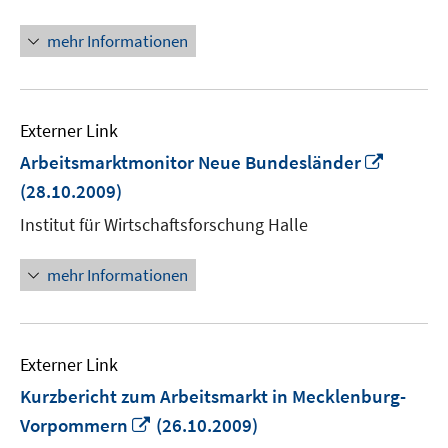
mehr Informationen
Externer Link
In
Arbeitsmarktmonitor Neue Bundesländer
neuem
(28.10.2009)
Fenster
Institut für Wirtschaftsforschung Halle
öffnen
mehr Informationen
Externer Link
Kurzbericht zum Arbeitsmarkt in Mecklenburg-
In
Vorpommern
(26.10.2009)
neuem