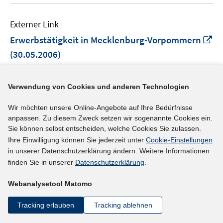
Externer Link
In
Erwerbstätigkeit in Mecklenburg-Vorpommern
n
(30.05.2006)
Fe
Statistisches Amt Mecklenburg-Vorpommern
öf
Verwendung von Cookies und anderen Technologien
mehr Informationen
Wir möchten unsere Online-Angebote auf Ihre Bedürfnisse
anpassen. Zu diesem Zweck setzen wir sogenannte Cookies ein.
Sie können selbst entscheiden, welche Cookies Sie zulassen.
Externer Link
Ihre Einwilligung können Sie jederzeit unter
Cookie-Einstellungen
in unserer Datenschutzerklärung ändern. Weitere Informationen
Gemeinsames Datenangebot der Statistischen
finden Sie in unserer
Datenschutzerklärung
.
Ämter des Bundes und der Länder zur
In
Erwerbstätigkeit
(10.05.2006)
Webanalysetool Matomo
neuem
Statistisches Bundesamt
Tracking erlauben
Tracking ablehnen
Fenster
öffnen