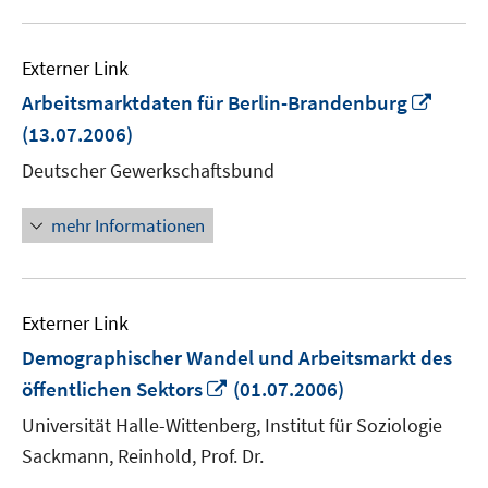
Externer Link
In
Arbeitsmarktdaten für Berlin-Brandenburg
neue
(13.07.2006)
Fenst
Deutscher Gewerkschaftsbund
öffne
mehr Informationen
Externer Link
Demographischer Wandel und Arbeitsmarkt des
In
öffentlichen Sektors
(01.07.2006)
neuem
Universität Halle-Wittenberg, Institut für Soziologie
Fenster
Sackmann, Reinhold, Prof. Dr.
öffnen