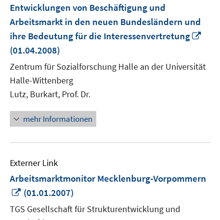
Entwicklungen von Beschäftigung und
Arbeitsmarkt in den neuen Bundesländern und
In
ihre Bedeutung für die Interessenvertretung
neu
(01.04.2008)
Fens
Zentrum für Sozialforschung Halle an der Universität
öffn
Halle-Wittenberg
Lutz, Burkart, Prof. Dr.
mehr Informationen
Externer Link
Arbeitsmarktmonitor Mecklenburg-Vorpommern
In
(01.01.2007)
neuem
TGS Gesellschaft für Strukturentwicklung und
Fenster