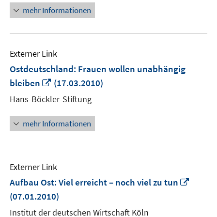
öffnen
mehr Informationen
Externer Link
Ostdeutschland: Frauen wollen unabhängig
In
bleiben
(17.03.2010)
neuem
Hans-Böckler-Stiftung
Fenster
öffnen
mehr Informationen
Externer Link
In
Aufbau Ost: Viel erreicht – noch viel zu tun
neue
(07.01.2010)
Fenste
Institut der deutschen Wirtschaft Köln
öffnen