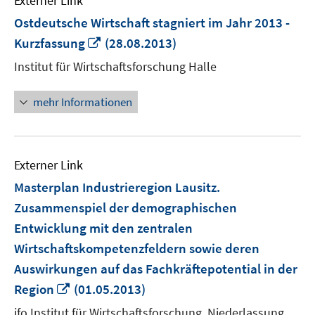
Externer Link
Ostdeutsche Wirtschaft stagniert im Jahr 2013 -
In
Kurzfassung
(28.08.2013)
neuem
Institut für Wirtschaftsforschung Halle
Fenster
öffnen
mehr Informationen
Externer Link
Masterplan Industrieregion Lausitz.
Zusammenspiel der demographischen
Entwicklung mit den zentralen
Wirtschaftskompetenzfeldern sowie deren
Auswirkungen auf das Fachkräftepotential in der
In
Region
(01.05.2013)
neuem
ifo Institut für Wirtschaftsforschung, Niederlassung