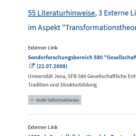
55 Literaturhinweise
,
3 Externe L
im Aspekt "Transformationstheor
Externer Link
Sonderforschungsbereich 580 "Gesellscha
In
(22.07.2009)
neuem
Universität Jena, SFB 580 Gesellschaftliche E
Fenster
Tradition und Strukturbildung
öffnen
mehr Informationen
Externer Link