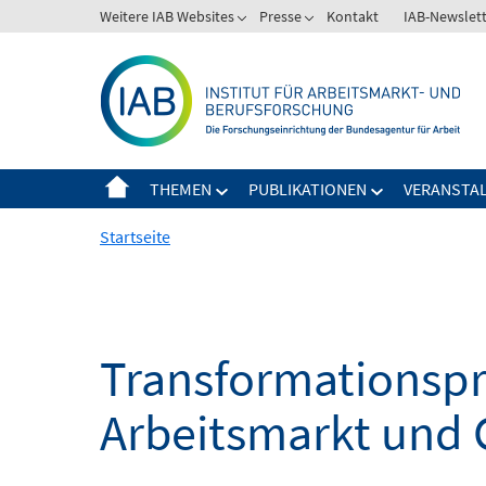
Springe
Weitere IAB Websites
Presse
Kontakt
IAB-Newslet
zum
Inhalt
THEMEN
PUBLIKATIONEN
VERANSTA
Startseite
Transformationspro
Arbeitsmarkt und 