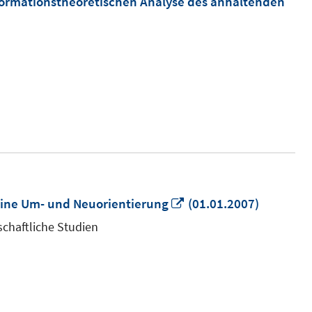
nsformationstheoretischen Analyse des anhaltenden
In
 eine Um- und Neuorientierung
(01.01.2007)
neuem
schaftliche Studien
Fenster
öffnen