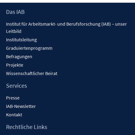
Footer
Das IAB
Inhalt
Institut für Arbeitsmarkt- und Berufsforschung (IAB) – unser
Leitbild
Institutsleitung
Graduiertenprogramm
Befragungen
Projekte
Wissenschaftlicher Beirat
Services
Presse
IAB-Newsletter
Kontakt
Rechtliche Links