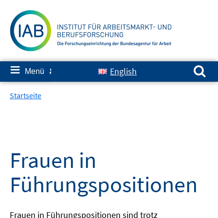
Springe
zum
Inhalt
Suchen nach:
≡
English
Menü
✘
Startseite
Frauen in
Führungspositionen
Frauen in Führungspositionen sind trotz