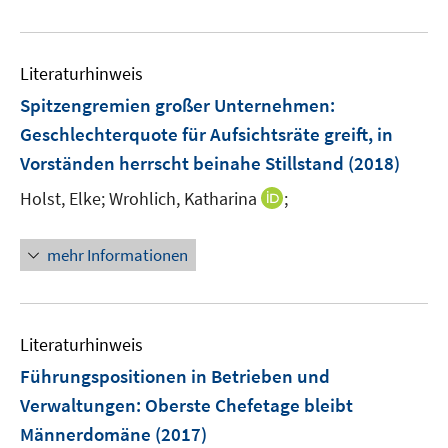
f
e
f
u
n
e
e
Literaturhinweis
m
n
F
Spitzengremien großer Unternehmen:
e
Geschlechterquote für Aufsichtsräte greift, in
n
Vorständen herrscht beinahe Stillstand
(2018)
s
t
I
Holst, Elke;
Wrohlich, Katharina
;
e
n
r
n
mehr Informationen
ö
e
f
u
f
e
n
m
Literaturhinweis
e
F
Führungspositionen in Betrieben und
n
e
Verwaltungen: Oberste Chefetage bleibt
n
Männerdomäne
(2017)
s