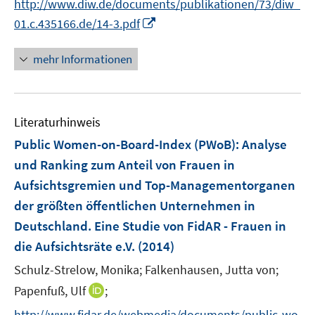
http://www.diw.de/documents/publikationen/73/diw_
ö
n
I
01.c.435166.de/14-3.pdf
f
e
n
f
u
n
n
mehr Informationen
e
e
e
m
u
n
F
e
e
Literaturhinweis
m
n
F
Public Women-on-Board-Index (PWoB)
:
Analyse
s
e
und Ranking zum Anteil von Frauen in
t
n
e
Aufsichtsgremien und Top-Managementorganen
s
r
der größten öffentlichen Unternehmen in
t
ö
e
Deutschland. Eine Studie von FidAR - Frauen in
f
r
die Aufsichtsräte e.V.
(2014)
f
ö
n
Schulz-Strelow, Monika;
Falkenhausen, Jutta von;
f
e
I
Papenfuß, Ulf
;
f
n
n
n
http://www.fidar.de/webmedia/documents/public-wo