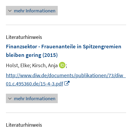
n
n
f
u
n
e
mehr Informationen
f
e
e
n
n
m
u
e
F
e
n
e
Literaturhinweis
m
n
F
Finanzsektor - Frauenanteile in Spitzengremien
s
e
bleiben gering
(2015)
t
n
e
I
Holst, Elke;
Kirsch, Anja
;
s
r
n
t
http://www.diw.de/documents/publikationen/73/diw_
ö
n
e
I
01.c.495360.de/15-4-3.pdf
f
e
r
n
f
u
ö
n
mehr Informationen
n
e
f
e
e
m
f
u
n
F
n
e
e
e
Literaturhinweis
m
n
n