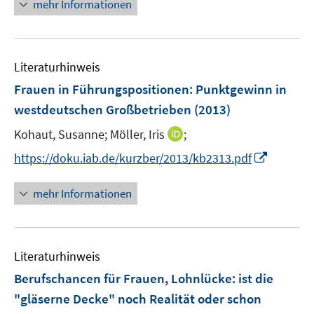
n
mehr Informationen
n
e
e
u
n
e
Literaturhinweis
m
F
Frauen in Führungspositionen: Punktgewinn in
e
westdeutschen Großbetrieben
(2013)
n
I
Kohaut, Susanne;
Möller, Iris
;
s
n
t
I
https://doku.iab.de/kurzber/2013/kb2313.pdf
n
e
n
e
r
n
mehr Informationen
u
ö
e
e
f
u
m
f
e
F
n
Literaturhinweis
m
e
e
F
Berufschancen für Frauen, Lohnlücke
:
ist die
n
n
e
"gläserne Decke" noch Realität oder schon
s
n