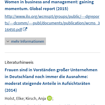
F
Women in business and management
:
gaining
s
e
momentum. Global report
(2015)
t
n
e
http://www.ilo.org/wcmsp5/groups/public/---dgrepor
s
r
t
ts/---dcomm/---publ/documents/publication/wcms_3
ö
e
I
16450.pdf
f
r
n
f
ö
n
mehr Informationen
n
f
e
e
f
u
n
n
e
e
Literaturhinweis
m
n
F
Frauen sind in Vorständen großer Unternehmen
e
in Deutschland noch immer die Ausnahme
:
n
moderat steigende Anteile in Aufsichtsräten
s
(2014)
t
e
I
Holst, Elke;
Kirsch, Anja
;
r
n