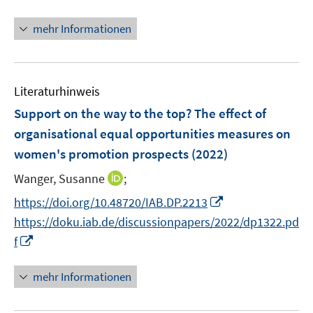
n
n
f
f
e
n
mehr Informationen
n
f
n
e
e
n
u
n
e
e
n
Literaturhinweis
m
F
Support on the way to the top? The effect of
e
organisational equal opportunities measures on
n
women's promotion prospects
(2022)
s
t
I
Wanger, Susanne
;
e
n
I
https://doi.org/10.48720/IAB.DP.2213
r
n
n
https://doku.iab.de/discussionpapers/2022/dp1322.pd
ö
e
n
I
f
f
u
e
n
f
e
u
n
n
mehr Informationen
m
e
e
e
F
m
u
n
e