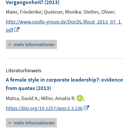
Vergangenheit?
(2013)
t
s
e
t
Maier, Friederike;
Queisser, Monika;
Stettes, Oliver;
r
e
http://www.cesifo-group.de/DocDL/ifosd_2013_07_1.
ö
r
I
pdf
f
ö
n
f
f
n
n
mehr Informationen
f
e
e
n
u
n
e
e
n
Literaturhinweis
m
F
A female style in corporate leadership?
:
evidence
e
from quotas
(2013)
n
I
Matsa, David A.;
Miller, Amalia R.
;
s
n
t
I
https://doi.org/10.1257/app.5.3.136
n
e
n
e
r
n
mehr Informationen
u
ö
e