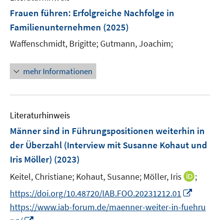
Frauen führen
:
Erfolgreiche Nachfolge in
Familienunternehmen
(2025)
Waffenschmidt, Brigitte;
Gutmann, Joachim;
mehr Informationen
Literaturhinweis
Männer sind in Führungspositionen weiterhin in
der Überzahl (Interview mit Susanne Kohaut und
Iris Möller)
(2023)
I
Keitel, Christiane;
Kohaut, Susanne;
Möller, Iris
;
n
I
https://doi.org/10.48720/IAB.FOO.20231212.01
n
n
https://www.iab-forum.de/maenner-weiter-in-fuehru
e
n
I