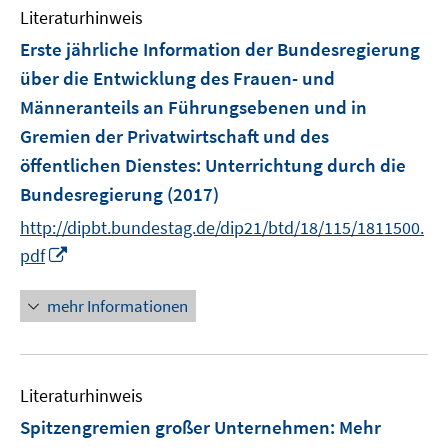
e
F
n
Literaturhinweis
m
n
e
e
F
Erste jährliche Information der Bundesregierung
n
n
e
über die Entwicklung des Frauen- und
s
n
Männeranteils an Führungsebenen und in
t
s
e
Gremien der Privatwirtschaft und des
t
r
e
öffentlichen Dienstes
:
Unterrichtung durch die
ö
r
Bundesregierung
(2017)
f
ö
f
http://dipbt.bundestag.de/dip21/btd/18/115/1811500.
f
n
I
pdf
f
e
n
n
n
n
mehr Informationen
e
e
n
u
e
Literaturhinweis
m
F
Spitzengremien großer Unternehmen: Mehr
e