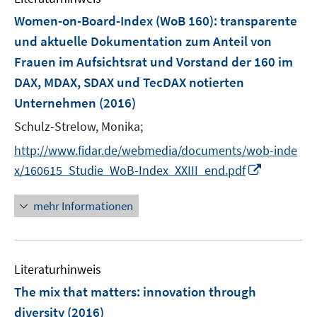
t
F
e
Women-on-Board-Index (WoB 160)
:
transparente
e
r
und aktuelle Dokumentation zum Anteil von
n
ö
Frauen im Aufsichtsrat und Vorstand der 160 im
s
f
DAX, MDAX, SDAX und TecDAX notierten
t
f
e
Unternehmen
(2016)
n
r
e
Schulz-Strelow, Monika;
ö
n
http://www.fidar.de/webmedia/documents/wob-inde
f
I
f
x/160615_Studie_WoB-Index_XXIII_end.pdf
n
n
n
e
mehr Informationen
e
n
u
e
Literaturhinweis
m
F
The mix that matters
:
innovation through
e
diversity
(2016)