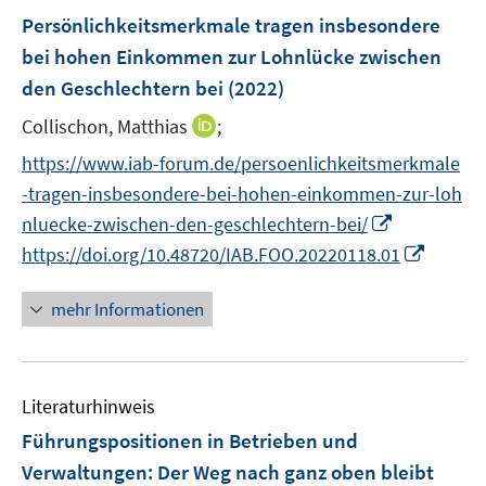
n
n
e
F
Persönlichkeitsmerkmale tragen insbesondere
s
n
e
bei hohen Einkommen zur Lohnlücke zwischen
t
s
n
e
den Geschlechtern bei
(2022)
t
s
r
e
t
I
Collischon, Matthias
;
ö
r
e
n
f
https://www.iab-forum.de/persoenlichkeitsmerkmale
ö
r
n
f
-tragen-insbesondere-bei-hohen-einkommen-zur-loh
f
ö
e
n
I
f
nluecke-zwischen-den-geschlechtern-bei/
f
u
e
n
n
I
f
https://doi.org/10.48720/IAB.FOO.20220118.01
e
n
n
e
n
n
m
e
n
n
e
F
mehr Informationen
u
e
n
e
e
u
n
m
e
s
F
Literaturhinweis
m
t
e
F
e
Führungspositionen in Betrieben und
n
e
r
Verwaltungen: Der Weg nach ganz oben bleibt
s
n