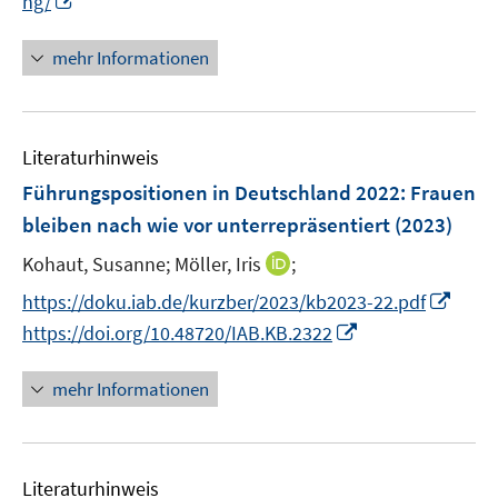
ng/
u
e
n
e
u
n
mehr Informationen
m
e
e
F
m
u
e
F
e
n
e
Literaturhinweis
m
s
n
F
Führungspositionen in Deutschland 2022: Frauen
t
s
e
e
bleiben nach wie vor unterrepräsentiert
(2023)
t
n
r
e
I
Kohaut, Susanne;
Möller, Iris
;
s
ö
r
n
t
I
f
https://doku.iab.de/kurzber/2023/kb2023-22.pdf
ö
n
e
n
f
I
https://doi.org/10.48720/IAB.KB.2322
f
e
r
n
n
n
f
u
ö
e
e
n
mehr Informationen
n
e
f
u
n
e
e
m
f
e
u
n
F
n
m
e
e
e
F
Literaturhinweis
m