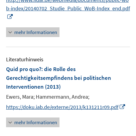
n
e
b-index/20140702_Studie_Public_WoB-Index_end.pdf
e
n
I
u
n
e
n
mehr Informationen
m
e
F
u
e
e
n
Literaturhinweis
m
s
F
Quid pro quo?
:
die Rolle des
t
e
e
Gerechtigkeitsempfindens bei politischen
n
r
Interventionen
(2013)
s
ö
t
Ewers, Mara;
Hammermann, Andrea;
f
e
f
I
https://doku.iab.de/externe/2013/k131211r09.pdf
r
n
n
ö
e
n
mehr Informationen
f
n
e
f
u