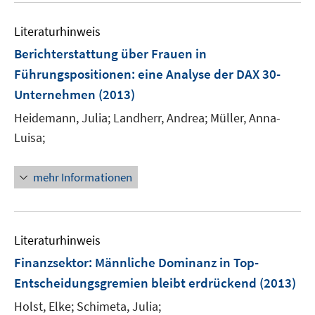
n
e
e
Literaturhinweis
m
n
F
Berichterstattung über Frauen in
e
Führungspositionen
:
eine Analyse der DAX 30-
n
Unternehmen
(2013)
s
t
Heidemann, Julia;
Landherr, Andrea;
Müller, Anna-
e
Luisa;
r
ö
mehr Informationen
f
f
n
e
Literaturhinweis
n
Finanzsektor: Männliche Dominanz in Top-
Entscheidungsgremien bleibt erdrückend
(2013)
Holst, Elke;
Schimeta, Julia;