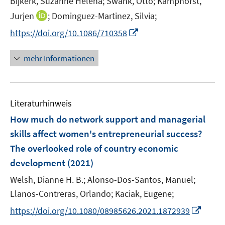
Bijkerk, Suzanne Helena;
Swank, Otto;
Kamphorst,
s
r
r
e
t
I
Jurjen
;
Dominguez-Martinez, Silvia;
ö
ö
r
e
n
f
I
f
https://doi.org/10.1086/710358
ö
r
n
f
n
f
f
ö
e
n
n
n
mehr Informationen
f
f
u
e
e
e
n
f
e
n
u
n
e
n
m
e
n
e
F
Literaturhinweis
m
n
e
F
How much do network support and managerial
n
e
skills affect women's entrepreneurial success?
s
n
The overlooked role of country economic
t
s
e
development
(2021)
t
r
e
Welsh, Dianne H. B.;
Alonso-Dos-Santos, Manuel;
ö
r
Llanos-Contreras, Orlando;
Kaciak, Eugene;
f
ö
f
I
https://doi.org/10.1080/08985626.2021.1872939
f
n
n
f