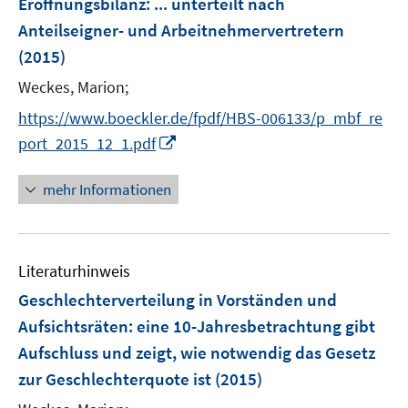
Eröffnungsbilanz
:
... unterteilt nach
Anteilseigner- und Arbeitnehmervertretern
(2015)
Weckes, Marion;
https://www.boeckler.de/fpdf/HBS-006133/p_mbf_re
I
port_2015_12_1.pdf
n
n
mehr Informationen
e
u
e
Literaturhinweis
m
F
Geschlechterverteilung in Vorständen und
e
Aufsichtsräten
:
eine 10-Jahresbetrachtung gibt
n
Aufschluss und zeigt, wie notwendig das Gesetz
s
zur Geschlechterquote ist
(2015)
t
e