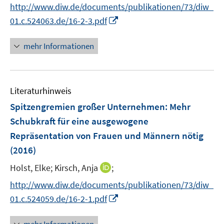
n
http://www.diw.de/documents/publikationen/73/diw_
r
n
I
01.c.524063.de/16-2-3.pdf
ö
e
n
f
u
n
mehr Informationen
f
e
e
n
m
u
e
F
e
n
e
Literaturhinweis
m
n
F
Spitzengremien großer Unternehmen: Mehr
s
e
Schubkraft für eine ausgewogene
t
n
e
Repräsentation von Frauen und Männern nötig
s
r
(2016)
t
ö
e
I
Holst, Elke;
Kirsch, Anja
;
f
r
n
f
http://www.diw.de/documents/publikationen/73/diw_
ö
n
n
I
01.c.524059.de/16-2-1.pdf
f
e
e
n
f
u
n
n
n