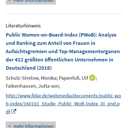
mehr Informationen
e
e
e
m
u
n
F
e
e
Literaturhinweis
m
n
F
Public Women-on-Board-Index (PWoB)
:
Analyse
s
e
und Ranking zum Anteil von Frauen in
t
n
e
Aufsichtsgremien und Top-Managementorganen
s
r
der 412 größten öffentlichen Unternehmen in
t
ö
e
Deutschland
(2016)
f
r
f
I
Schulz-Strelow, Monika;
Papenfuß, Ulf
;
ö
n
n
Falkenhausen, Jutta von;
f
e
n
f
http://www.fidar.de/webmedia/documents/public-wo
n
e
n
b-index/160101_Studie_Public_WoB-Index_III_end.p
u
e
I
df
e
n
n
m
n
F
mehr Informationen