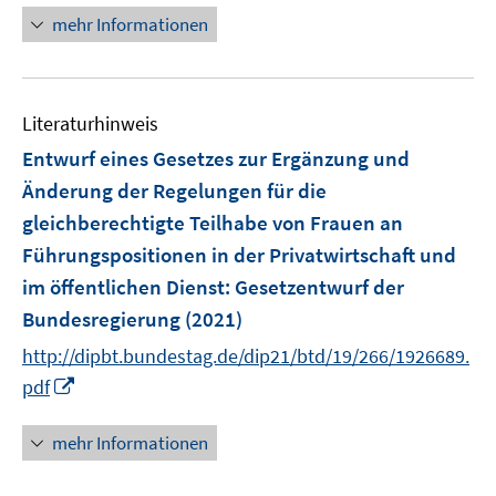
e
n
mehr Informationen
n
n
e
e
u
n
e
Literaturhinweis
m
F
Entwurf eines Gesetzes zur Ergänzung und
e
Änderung der Regelungen für die
n
gleichberechtigte Teilhabe von Frauen an
s
Führungspositionen in der Privatwirtschaft und
t
e
im öffentlichen Dienst
:
Gesetzentwurf der
r
Bundesregierung
(2021)
ö
http://dipbt.bundestag.de/dip21/btd/19/266/1926689.
f
I
pdf
f
n
n
n
mehr Informationen
e
e
n
u