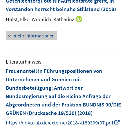
Geschlechterquote für Aufsichtsräte greift, in
n
Vorständen herrscht beinahe Stillstand
(2018)
s
t
I
Holst, Elke;
Wrohlich, Katharina
;
e
n
r
n
mehr Informationen
ö
e
f
u
f
e
n
m
Literaturhinweis
e
F
Frauenanteil in Führungspositionen von
n
e
Unternehmen und Gremien mit
n
Bundesbeteiligung
:
Antwort der
s
t
Bundesregierung auf die Kleine Anfrage der
e
Abgeordneten und der Fraktion BÜNDNIS 90/DIE
r
GRÜNEN (Drucksache 19/530)
(2018)
ö
I
https://doku.iab.de/externe/2018/k180309r07.pdf
f
n