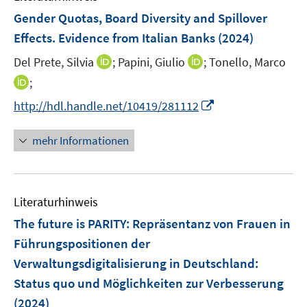
Gender Quotas, Board Diversity and Spillover
Effects. Evidence from Italian Banks
(2024)
I
I
Del Prete, Silvia
;
Papini, Giulio
;
Tonello, Marco
n
n
I
;
n
n
n
I
http://hdl.handle.net/10419/281112
e
e
n
n
u
u
e
n
mehr Informationen
e
e
u
e
m
m
e
u
F
F
m
e
e
e
F
Literaturhinweis
m
n
n
e
F
The future is PARITY
:
Repräsentanz von Frauen in
s
s
n
e
t
t
Führungspositionen der
s
n
e
e
Verwaltungsdigitalisierung in Deutschland:
t
s
r
r
e
Status quo und Möglichkeiten zur Verbesserung
t
ö
ö
r
e
(2024)