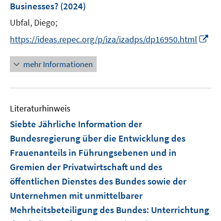
e
Businesses?
(2024)
f
n
n
Ubfal, Diego;
s
e
t
I
https://ideas.repec.org/p/iza/izadps/dp16950.html
n
e
n
r
n
mehr Informationen
ö
e
f
u
f
e
n
Literaturhinweis
m
e
F
Siebte Jährliche Information der
n
e
Bundesregierung über die Entwicklung des
n
Frauenanteils in Führungsebenen und in
s
Gremien der Privatwirtschaft und des
t
e
öffentlichen Dienstes des Bundes sowie der
r
Unternehmen mit unmittelbarer
ö
Mehrheitsbeteiligung des Bundes
:
Unterrichtung
f