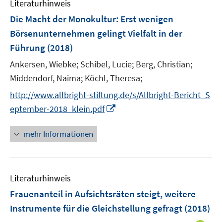
Literaturhinweis
m
F
Die Macht der Monokultur
:
Erst wenigen
e
Börsenunternehmen gelingt Vielfalt in der
n
Führung
(2018)
s
t
Ankersen, Wiebke;
Schibel, Lucie;
Berg, Christian;
e
Middendorf, Naima;
Köchl, Theresa;
r
http://www.allbright-stiftung.de/s/Allbright-Bericht_S
ö
I
eptember-2018_klein.pdf
f
n
f
n
mehr Informationen
n
e
e
u
n
e
Literaturhinweis
m
F
Frauenanteil in Aufsichtsräten steigt, weitere
e
Instrumente für die Gleichstellung gefragt
(2018)
n