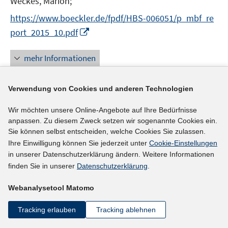
Weckes, Marion;
r
https://www.boeckler.de/fpdf/HBS-006051/p_mbf_re
ö
I
port_2015_10.pdf
f
n
f
n
mehr Informationen
n
e
e
u
n
Verwendung von Cookies und anderen Technologien
e
Literaturhinweis
m
Wir möchten unsere Online-Angebote auf Ihre Bedürfnisse
F
Women in business and management
:
gaining
anpassen. Zu diesem Zweck setzen wir sogenannte Cookies ein.
e
Sie können selbst entscheiden, welche Cookies Sie zulassen.
momentum. Global report
(2015)
n
Ihre Einwilligung können Sie jederzeit unter
Cookie-Einstellungen
http://www.ilo.org/wcmsp5/groups/public/---dgrepor
s
in unserer Datenschutzerklärung ändern. Weitere Informationen
t
ts/---dcomm/---publ/documents/publication/wcms_3
finden Sie in unserer
Datenschutzerklärung
.
e
I
16450.pdf
r
Webanalysetool Matomo
n
ö
n
mehr Informationen
Tracking erlauben
Tracking ablehnen
f
e
f
u