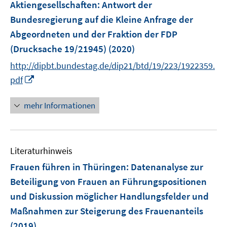
Aktiengesellschaften
:
Antwort der
n
Bundesregierung auf die Kleine Anfrage der
s
Abgeordneten und der Fraktion der FDP
t
e
(Drucksache 19/21945)
(2020)
r
http://dipbt.bundestag.de/dip21/btd/19/223/1922359.
ö
I
pdf
f
n
f
n
mehr Informationen
n
e
e
u
n
e
Literaturhinweis
m
F
Frauen führen in Thüringen
:
Datenanalyse zur
e
Beteiligung von Frauen an Führungspositionen
n
und Diskussion möglicher Handlungsfelder und
s
Maßnahmen zur Steigerung des Frauenanteils
t
e
(2019)