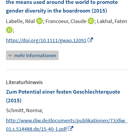
the means used around the world to promote
gender diversity in the boardroom
(2015)
I
I
Labelle, Réal
;
Francoeur, Claude
;
Lakhal, Faten
n
n
I
;
n
n
n
I
https://doi.org/10.1111/gwao.12091
e
e
n
n
u
u
e
n
mehr Informationen
e
e
u
e
m
m
e
u
F
F
m
e
e
e
F
Literaturhinweis
m
n
n
e
F
Zum Potential einer festen Geschlechterquote
s
s
n
e
t
t
(2015)
s
n
e
e
t
Schmitt, Norma;
s
r
r
e
t
http://www.diw.de/documents/publikationen/73/diw_
ö
ö
r
e
I
f
f
01.c.514488.de/15-40-1.pdf
ö
r