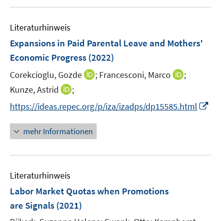
f
u
n
e
e
Literaturhinweis
m
n
F
Expansions in Paid Parental Leave and Mothers'
e
Economic Progress
(2022)
n
I
I
Corekcioglu, Gozde
;
Francesconi, Marco
;
s
n
n
t
I
Kunze, Astrid
;
n
n
e
n
I
https://ideas.repec.org/p/iza/izadps/dp15585.html
e
e
r
n
n
u
u
ö
e
n
mehr Informationen
e
e
f
u
e
m
m
f
e
u
F
F
n
m
e
e
e
e
F
Literaturhinweis
m
n
n
n
e
F
Labor Market Quotas when Promotions
s
s
n
e
t
t
are Signals
(2021)
s
n
e
e
t