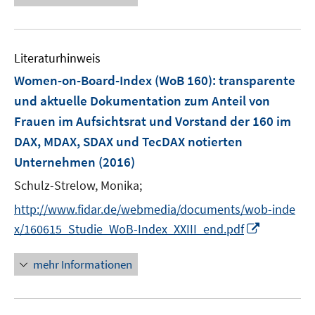
e
e
u
n
e
s
Literaturhinweis
m
t
F
e
Women-on-Board-Index (WoB 160)
:
transparente
e
r
und aktuelle Dokumentation zum Anteil von
n
ö
Frauen im Aufsichtsrat und Vorstand der 160 im
s
f
DAX, MDAX, SDAX und TecDAX notierten
t
f
e
Unternehmen
(2016)
n
r
e
Schulz-Strelow, Monika;
ö
n
http://www.fidar.de/webmedia/documents/wob-inde
f
I
f
x/160615_Studie_WoB-Index_XXIII_end.pdf
n
n
n
e
mehr Informationen
e
n
u
e