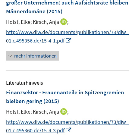
großer Unternehmen
:
auch Aufsichtsräte bleiben
n
Männerdomäne
(2015)
s
t
I
Holst, Elke;
Kirsch, Anja
;
e
n
http://www.diw.de/documents/publikationen/73/diw_
r
n
I
01.c.495356.de/15-4-1.pdf
ö
e
n
f
u
n
mehr Informationen
f
e
e
n
m
u
e
F
e
n
e
Literaturhinweis
m
n
F
Finanzsektor - Frauenanteile in Spitzengremien
s
e
bleiben gering
(2015)
t
n
e
I
Holst, Elke;
Kirsch, Anja
;
s
r
n
t
http://www.diw.de/documents/publikationen/73/diw_
ö
n
e
I
f
01.c.495360.de/15-4-3.pdf
e
r