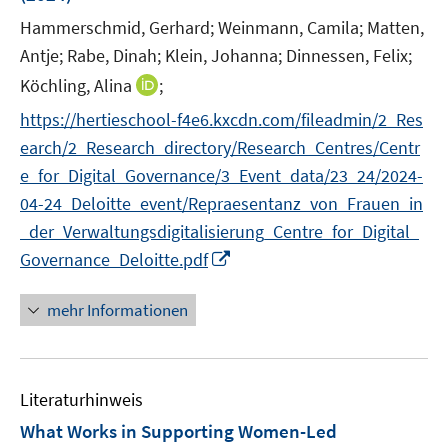
f
f
ö
r
f
f
Hammerschmid, Gerhard;
Weinmann, Camila;
Matten,
f
ö
n
n
Antje;
f
Rabe, Dinah;
Klein, Johanna;
Dinnessen, Felix;
f
e
e
n
I
Köchling, Alina
;
f
n
n
e
n
n
https://hertieschool-f4e6.kxcdn.com/fileadmin/2_Res
n
n
e
earch/2_Research_directory/Research_Centres/Centr
e
n
e_for_Digital_Governance/3_Event_data/23_24/2024-
u
04-24_Deloitte_event/Repraesentanz_von_Frauen_in
e
m
_der_Verwaltungsdigitalisierung_Centre_for_Digital_
F
I
Governance_Deloitte.pdf
e
n
n
n
mehr Informationen
s
e
t
u
e
e
r
Literaturhinweis
m
ö
F
What Works in Supporting Women-Led
f