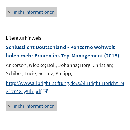
r
n
ö
n
mehr Informationen
f
e
f
u
n
e
e
Literaturhinweis
m
n
F
Schlusslicht Deutschland - Konzerne weltweit
e
holen mehr Frauen ins Top-Management
(2018)
n
Ankersen, Wiebke;
Doll, Johanna;
Berg, Christian;
s
t
Schibel, Lucie;
Schulz, Philipp;
e
http://www.allbright-stiftung.de/s/AllBright-Bericht_M
r
I
ai-2018-y9th.pdf
ö
n
f
n
mehr Informationen
f
e
n
u
e
e
n