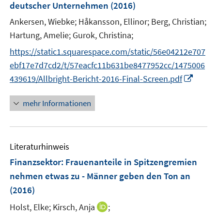
deutscher Unternehmen
(2016)
n
Ankersen, Wiebke;
Håkansson, Ellinor;
Berg, Christian;
s
t
Hartung, Amelie;
Gurok, Christina;
e
https://static1.squarespace.com/static/56e04212e707
r
ebf17e7d7cd2/t/57eacfc11b631be8477952cc/1475006
ö
I
439619/Allbright-Bericht-2016-Final-Screen.pdf
f
n
f
n
mehr Informationen
n
e
e
u
n
e
Literaturhinweis
m
F
Finanzsektor: Frauenanteile in Spitzengremien
e
nehmen etwas zu - Männer geben den Ton an
n
(2016)
s
t
I
Holst, Elke;
Kirsch, Anja
;
e