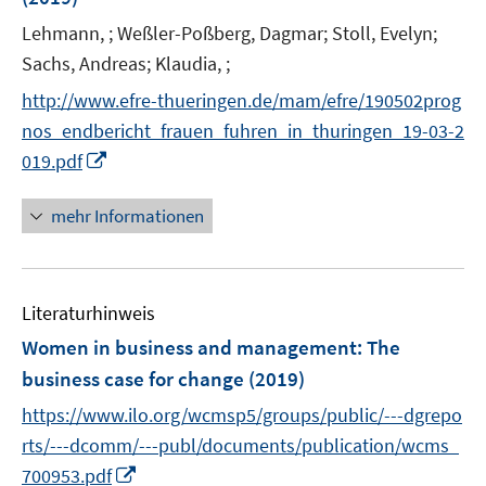
r
Lehmann, ;
Weßler-Poßberg, Dagmar;
Stoll, Evelyn;
ö
Sachs, Andreas;
Klaudia, ;
f
f
http://www.efre-thueringen.de/mam/efre/190502prog
n
nos_endbericht_frauen_fuhren_in_thuringen_19-03-2
e
I
019.pdf
n
n
n
mehr Informationen
e
u
e
Literaturhinweis
m
F
Women in business and management
:
The
e
business case for change
(2019)
n
https://www.ilo.org/wcmsp5/groups/public/---dgrepo
s
t
rts/---dcomm/---publ/documents/publication/wcms_
e
I
700953.pdf