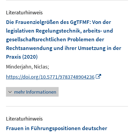
e
Literaturhinweis
m
F
Die Frauenzielgrößen des GgTFMF
:
Von der
e
legislativen Regelungstechnik, arbeits- und
n
gesellschaftsrechtlichen Problemen der
s
Rechtsanwendung und ihrer Umsetzung in der
t
e
Praxis
(2020)
r
Minderjahn, Niclas;
ö
I
https://doi.org/10.5771/9783748904236
f
n
f
n
n
mehr Informationen
e
e
u
n
e
Literaturhinweis
m
F
Frauen in Führungspositionen deutscher
e