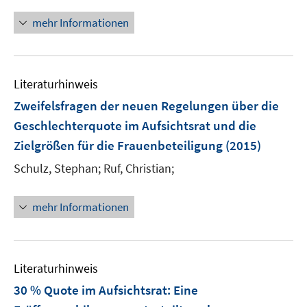
n
f
f
f
ö
n
n
n
mehr Informationen
f
f
e
e
e
n
f
u
n
n
e
n
e
n
e
Literaturhinweis
m
n
F
Zweifelsfragen der neuen Regelungen über die
e
Geschlechterquote im Aufsichtsrat und die
n
Zielgrößen für die Frauenbeteiligung
(2015)
s
t
Schulz, Stephan;
Ruf, Christian;
e
r
mehr Informationen
ö
f
f
n
Literaturhinweis
e
30 % Quote im Aufsichtsrat: Eine
n