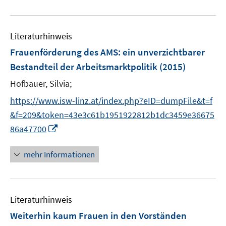
e
r
u
ö
e
f
Literaturhinweis
m
f
F
Frauenförderung des AMS
:
ein unverzichtbarer
n
e
e
Bestandteil der Arbeitsmarktpolitik
(2015)
n
n
Hofbauer, Silvia;
s
t
https://www.isw-linz.at/index.php?eID=dumpFile&t=f
e
&f=209&token=43e3c61b1951922812b1dc3459e36675
r
I
86a47700
ö
n
f
n
mehr Informationen
f
e
n
u
e
e
n
Literaturhinweis
m
F
Weiterhin kaum Frauen in den Vorständen
e