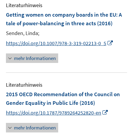
Literaturhinweis
m
F
Getting women on company boards in the EU: A
e
tale of power-balancing in three acts
(2016)
n
Senden, Linda;
s
t
I
https://doi.org/10.1007/978-3-319-02213-0_5
e
n
r
n
mehr Informationen
ö
e
f
u
f
e
n
Literaturhinweis
m
e
F
2015 OECD Recommendation of the Council on
n
e
Gender Equality in Public Life
(2016)
n
I
https://doi.org/10.1787/9789264252820-en
s
n
t
n
mehr Informationen
e