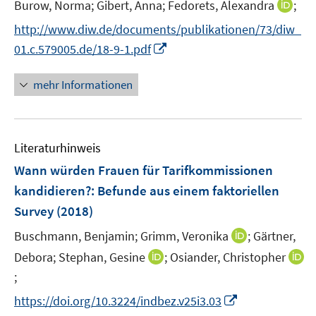
I
Burow, Norma;
Gibert, Anna;
Fedorets, Alexandra
;
s
n
t
http://www.diw.de/documents/publikationen/73/diw_
n
e
I
01.c.579005.de/18-9-1.pdf
e
r
n
u
ö
n
mehr Informationen
e
f
e
m
f
u
F
n
e
e
e
Literaturhinweis
m
n
n
F
Wann würden Frauen für Tarifkommissionen
s
e
kandidieren?
:
Befunde aus einem faktoriellen
t
n
e
Survey
(2018)
s
r
t
I
Buschmann, Benjamin;
Grimm, Veronika
;
Gärtner,
ö
e
n
I
Debora;
Stephan, Gesine
;
Osiander, Christopher
f
r
n
n
f
;
I
ö
e
n
n
n
I
https://doi.org/10.3224/indbez.v25i3.03
f
u
e
e
n
n