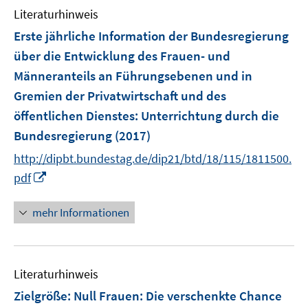
n
Literaturhinweis
m
s
F
Erste jährliche Information der Bundesregierung
t
e
e
über die Entwicklung des Frauen- und
n
r
Männeranteils an Führungsebenen und in
s
ö
Gremien der Privatwirtschaft und des
t
f
e
öffentlichen Dienstes
:
Unterrichtung durch die
f
r
Bundesregierung
(2017)
n
ö
e
http://dipbt.bundestag.de/dip21/btd/18/115/1811500.
f
n
I
pdf
f
n
n
n
e
mehr Informationen
e
n
u
e
Literaturhinweis
m
F
Zielgröße: Null Frauen
:
Die verschenkte Chance
e