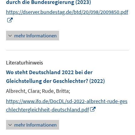
durch die Bundesregierung
(2023)
f
n
https://dserver.bundestag.de/btd/20/098/2009850.pdf
e
I
n
n
n
mehr Informationen
e
u
e
Literaturhinweis
m
F
Wo steht Deutschland 2022 bei der
e
Gleichstellung der Geschlechter?
(2022)
n
Albrecht, Clara;
Rude, Britta;
s
t
https://www.ifo.de/DocDL/sd-2022-albrecht-rude-ges
e
I
chlechtergleichheit-deutschland.pdf
r
n
ö
n
mehr Informationen
f
e