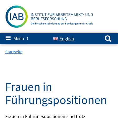
Springe
zum
Inhalt
Suchen nach:
≡
English
Menü
✘
Startseite
Frauen in
Führungspositionen
Frauen in Führungspositionen sind trotz