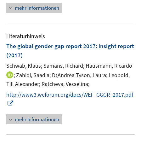
f
n
mehr Informationen
n
e
e
u
n
e
Literaturhinweis
m
F
The global gender gap report 2017
:
insight report
e
(2017)
n
Schwab, Klaus;
Samans, Richard;
Hausmann, Ricardo
s
t
I
;
Zahidi, Saadia;
D¿Andrea Tyson, Laura;
Leopold,
e
n
Till Alexander;
Ratcheva, Vesselina;
r
n
http://www3.weforum.org/docs/WEF_GGGR_2017.pdf
ö
e
I
f
u
n
f
e
n
mehr Informationen
n
m
e
e
F
u
n
e
e