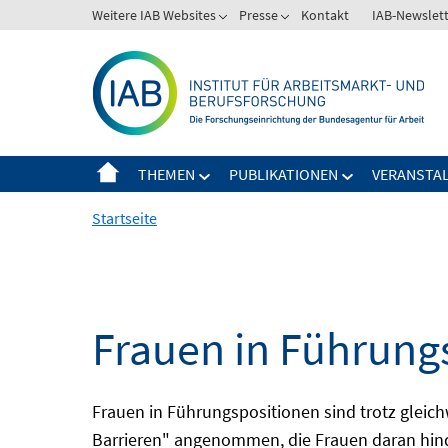
Springe
Weitere IAB Websites
Presse
Kontakt
IAB-Newslet
zum
Inhalt
THEMEN
PUBLIKATIONEN
VERANSTA
Startseite
Frauen in Führung
Frauen in Führungspositionen sind trotz gleich
Barrieren" angenommen, die Frauen daran hinde