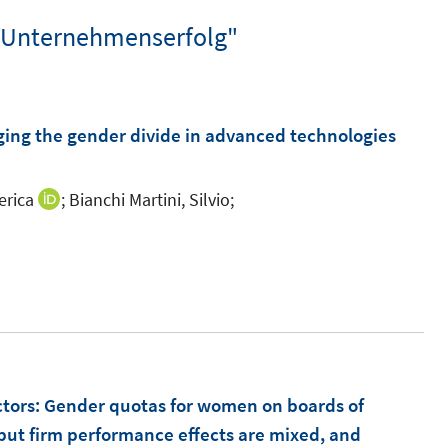
d Unternehmenserfolg"
ng the gender divide in advanced technologies
erica
;
Bianchi Martini, Silvio;
I
n
n
e
u
e
m
F
ctors
:
Gender quotas for women on boards of
e
but firm performance effects are mixed, and