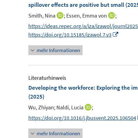
n
n
e
spillover effects are positive but small
(202
s
s
n
Smith, Nina
;
Essen, Emma von
;
I
I
t
t
s
n
n
https://ideas.repec.org/a/iza/izawol/journl202
e
e
t
n
n
I
https://doi.org/10.15185/izawol.7.v3
r
r
e
e
e
n
ö
ö
r
mehr Informationen
u
u
n
f
f
ö
e
e
e
f
f
f
m
m
u
n
n
f
F
F
e
Literaturhinweis
e
e
n
e
e
m
Developing the workforce: Exploring the im
n
n
e
n
n
F
(2025)
n
s
s
e
Wu, Zhiyan;
Naldi, Lucia
;
I
t
t
n
n
https://doi.org/10.1016/j.jbusvent.2025.106504
e
e
s
n
r
r
t
mehr Informationen
e
ö
ö
e