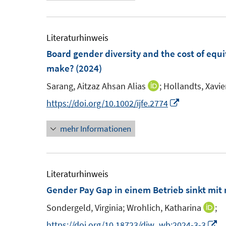
u
f
f
r
e
f
f
ö
m
Literaturhinweis
n
n
f
F
Board gender diversity and the cost of equi
e
e
f
e
make?
(2024)
n
n
n
n
e
Sarang, Aitzaz Ahsan Alias
;
Hollandts, Xavie
I
s
n
n
I
https://doi.org/10.1002/ijfe.2774
t
n
n
e
mehr Informationen
e
n
r
u
e
ö
e
u
f
m
e
Literaturhinweis
f
F
m
Gender Pay Gap in einem Betrieb sinkt mit
n
e
F
e
Sondergeld, Virginia;
Wrohlich, Katharina
;
I
n
e
n
n
I
https://doi.org/10.18723/diw_wb:2024-3-3