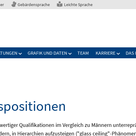
ter
Gebärdensprache
Leichte Sprache
LTUNGEN
GRAFIK UND DATEN
TEAM
KARRIERE
DAS 
spositionen
wertiger Qualifikationen im Vergleich zu Männern unterrepr
rn, in Hierarchien aufzusteigen ("glass ceiling"-Phänomen)