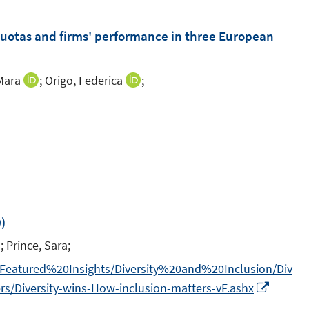
otas and firms' performance in three European
Mara
;
Origo, Federica
;
I
I
n
n
n
n
e
e
u
u
e
e
m
m
F
F
m
)
e
e
;
Prince, Sara;
n
n
Featured%20Insights/Diversity%20and%20Inclusion/Div
s
s
I
Diversity-wins-How-inclusion-matters-vF.ashx
t
t
n