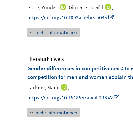
e
Gong, Yundan
;
Girma, Sourafel
;
n
I
I
n
e
n
n
I
https://doi.org/10.1093/cje/beaa045
n
n
n
n
mehr Informationen
e
e
n
u
u
e
e
e
u
m
m
e
Literaturhinweis
F
F
m
Gender differences in competitiveness
:
to 
e
e
F
competition for men and women explain th
n
n
e
Lackner, Mario
;
I
s
s
n
n
I
https://doi.org/10.15185/izawol.236.v2
t
t
s
n
n
e
e
t
mehr Informationen
e
n
r
r
e
u
e
ö
ö
r
e
u
f
f