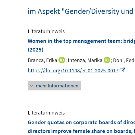
im Aspekt "Gender/Diversity un
Literaturhinweis
Women in the top management team: bridgi
(2025)
Branca, Erika
;
Intenza, Marika
;
Doni, Fed
I
I
n
n
I
https://doi.org/10.1108/er-01-2025-0017
n
n
n
mehr Informationen
e
e
n
u
u
e
e
e
u
m
m
e
Literaturhinweis
F
F
m
Gender quotas on corporate boards of dire
e
e
F
directors improve female share on boards, 