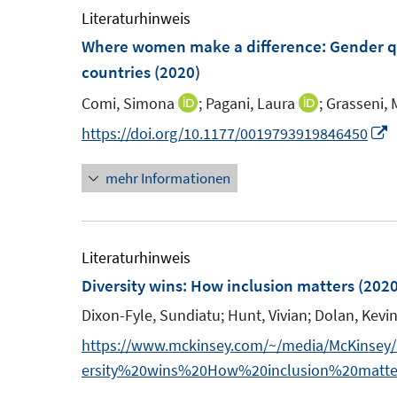
ö
m
e
Literaturhinweis
f
f
f
F
m
Where women make a difference: Gender qu
n
n
f
e
F
countries
(2020)
e
e
n
n
e
n
n
e
Comi, Simona
;
Pagani, Laura
;
Grasseni, 
I
I
s
n
n
n
n
I
https://doi.org/10.1177/0019793919846450
t
s
n
n
n
e
t
mehr Informationen
e
e
n
r
e
u
u
e
ö
r
e
e
u
f
ö
m
m
e
Literaturhinweis
f
f
F
F
Diversity wins: How inclusion matters
(2020
n
f
e
e
F
e
Dixon-Fyle, Sundiatu;
Hunt, Vivian;
Dolan, Kevin
n
n
n
e
n
e
https://www.mckinsey.com/~/media/McKinsey/
s
s
n
n
ersity%20wins%20How%20inclusion%20matters/
t
t
s