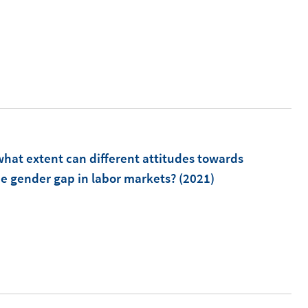
F
e
n
s
t
e
r
ö
what extent can different attitudes towards
f
e gender gap in labor markets?
(2021)
f
n
e
n