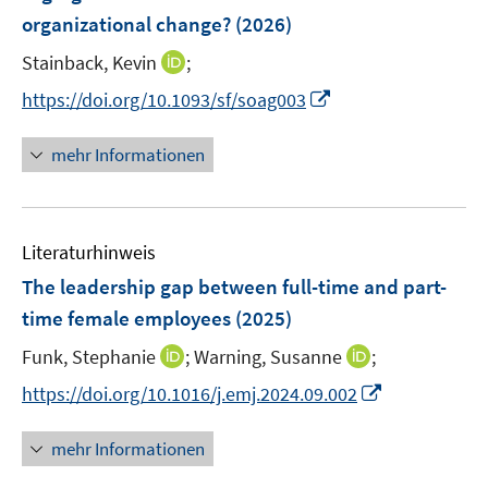
n
organizational change?
t
(2026)
s
e
t
I
Stainback, Kevin
;
r
e
n
I
https://doi.org/10.1093/sf/soag003
ö
r
n
n
f
ö
e
n
f
mehr Informationen
f
u
e
n
f
e
u
e
n
m
e
n
e
F
Literaturhinweis
m
n
e
F
The leadership gap between full-time and part-
n
e
time female employees
(2025)
s
n
t
I
I
Funk, Stephanie
;
Warning, Susanne
;
s
e
n
n
t
I
https://doi.org/10.1016/j.emj.2024.09.002
r
n
n
e
n
ö
e
e
r
n
mehr Informationen
f
u
u
ö
e
f
e
e