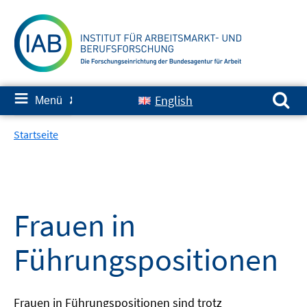
Springe
zum
Inhalt
Suchen nach:
≡
English
Menü
✘
Startseite
Frauen in
Führungspositionen
Frauen in Führungspositionen sind trotz