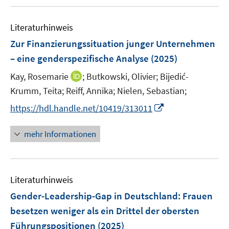
f
u
n
m
m
f
e
e
F
F
n
Literaturhinweis
m
n
e
e
e
F
Zur Finanzierungssituation junger Unternehmen
n
n
n
e
– eine genderspezifische Analyse
(2025)
s
s
n
t
t
I
Kay, Rosemarie
;
Butkowski, Olivier;
Bijedić-
s
e
e
n
t
Krumm, Teita;
Reiff, Annika;
Nielen, Sebastian;
r
r
n
e
I
https://hdl.handle.net/10419/313011
ö
ö
e
r
n
f
f
u
ö
n
mehr Informationen
f
f
e
f
e
n
n
m
f
u
e
e
F
n
e
n
n
e
e
Literaturhinweis
m
n
n
F
Gender-Leadership-Gap in Deutschland: Frauen
s
e
besetzen weniger als ein Drittel der obersten
t
n
e
Führungspositionen
(2025)