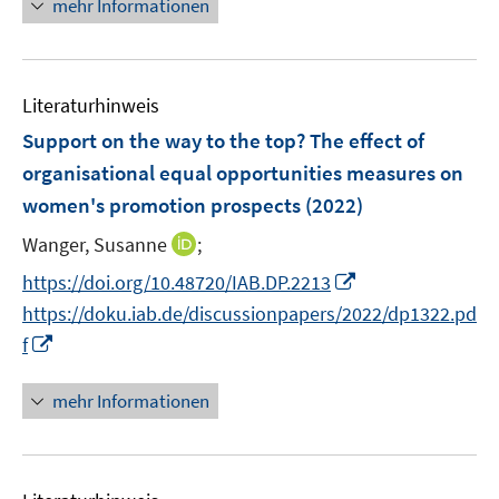
mehr Informationen
f
e
u
e
n
m
e
u
e
F
m
e
n
e
F
Literaturhinweis
m
n
e
F
Support on the way to the top? The effect of
s
n
e
organisational equal opportunities measures on
t
s
n
e
women's promotion prospects
(2022)
t
s
r
e
t
I
Wanger, Susanne
;
ö
r
e
n
I
f
https://doi.org/10.48720/IAB.DP.2213
ö
r
n
n
f
https://doku.iab.de/discussionpapers/2022/dp1322.pd
f
ö
e
n
n
I
f
f
f
u
e
e
n
n
f
e
u
n
n
e
n
mehr Informationen
m
e
e
n
e
F
m
u
n
e
F
e
n
e