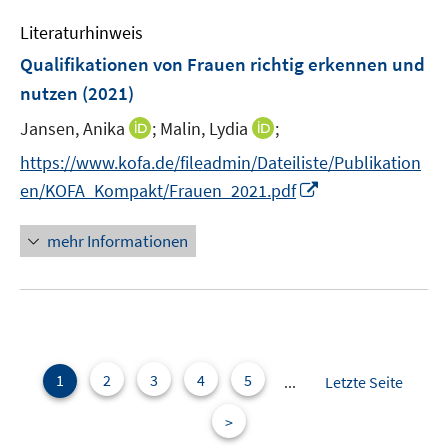
e
Literaturhinweis
m
F
Qualifikationen von Frauen richtig erkennen und
e
nutzen
(2021)
n
I
I
Jansen, Anika
;
Malin, Lydia
;
s
n
n
t
https://www.kofa.de/fileadmin/Dateiliste/Publikation
n
n
e
I
en/KOFA_Kompakt/Frauen_2021.pdf
e
e
r
n
u
u
ö
n
mehr Informationen
e
e
f
e
m
m
f
u
F
F
n
e
e
e
e
m
n
n
n
F
s
s
e
1
2
3
4
5
...
Letzte Seite
t
t
n
e
e
>
s
r
r