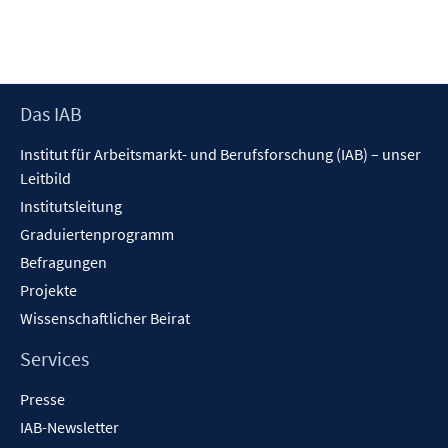
t
ö
ö
e
f
f
r
f
f
ö
n
n
f
Footer
e
e
Das IAB
f
Inhalt
n
n
n
Institut für Arbeitsmarkt- und Berufsforschung (IAB) – unser
e
Leitbild
n
Institutsleitung
Graduiertenprogramm
Befragungen
Projekte
Wissenschaftlicher Beirat
Services
Presse
IAB-Newsletter