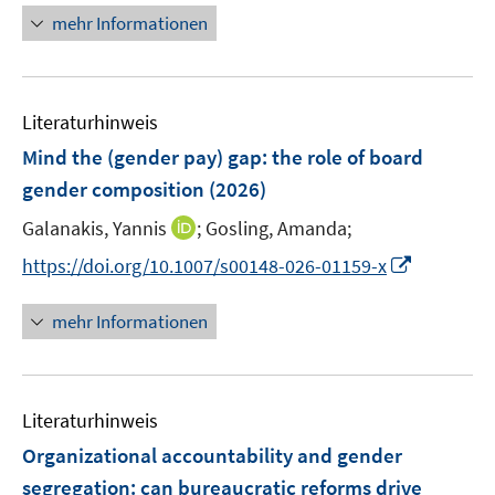
f
n
n
n
mehr Informationen
f
e
e
e
n
u
n
n
e
e
n
Literaturhinweis
m
F
Mind the (gender pay) gap: the role of board
e
gender composition
(2026)
n
I
Galanakis, Yannis
;
Gosling, Amanda;
s
n
t
I
https://doi.org/10.1007/s00148-026-01159-x
n
e
n
e
r
n
mehr Informationen
u
ö
e
e
f
u
m
f
e
F
n
Literaturhinweis
m
e
e
F
Organizational accountability and gender
n
n
e
segregation: can bureaucratic reforms drive
s