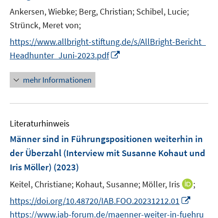
r
t
Ankersen, Wiebke;
Berg, Christian;
Schibel, Lucie;
ö
e
Strünck, Meret von;
f
r
f
https://www.allbright-stiftung.de/s/AllBright-Bericht_
ö
n
I
Headhunter_Juni-2023.pdf
f
e
n
f
n
n
mehr Informationen
n
e
e
u
n
e
Literaturhinweis
m
F
Männer sind in Führungspositionen weiterhin in
e
der Überzahl (Interview mit Susanne Kohaut und
n
Iris Möller)
(2023)
s
t
I
Keitel, Christiane;
Kohaut, Susanne;
Möller, Iris
;
e
n
I
https://doi.org/10.48720/IAB.FOO.20231212.01
r
n
n
https://www.iab-forum.de/maenner-weiter-in-fuehru
ö