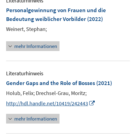
Literaturhinweis
m
s
n
F
Personalgewinnung von Frauen und die
t
s
e
e
Bedeutung weiblicher Vorbilder
(2022)
t
n
r
e
Weinert, Stephan;
s
ö
r
t
f
ö
e
mehr Informationen
f
f
r
n
f
ö
e
n
f
n
e
Literaturhinweis
f
n
n
Gender Gaps and the Role of Bosses
(2021)
e
Holub, Felix;
Drechsel-Grau, Moritz;
n
I
http://hdl.handle.net/10419/242443
n
n
mehr Informationen
e
u