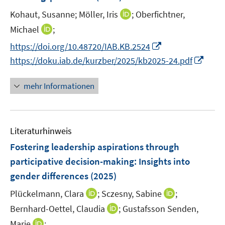
s
r
t
I
Kohaut, Susanne;
Möller, Iris
;
Oberfichtner,
ö
e
n
I
Michael
;
f
r
n
n
f
I
https://doi.org/10.48720/IAB.KB.2524
ö
e
n
n
n
I
https://doku.iab.de/kurzber/2025/kb2025-24.pdf
f
u
e
e
n
n
f
e
u
n
e
n
n
mehr Informationen
m
e
u
e
e
F
m
e
u
n
e
F
m
e
n
e
F
Literaturhinweis
m
s
n
e
F
Fostering leadership aspirations through
t
s
n
e
e
participative decision-making: Insights into
t
s
n
r
e
gender differences
(2025)
t
s
ö
r
e
t
I
I
Plückelmann, Clara
;
Sczesny, Sabine
;
f
ö
r
e
n
n
f
I
Bernhard-Oettel, Claudia
;
Gustafsson Senden,
f
ö
r
n
n
n
n
f
I
Marie
;