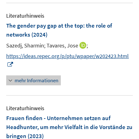
u
n
e
F
F
e
n
e
e
Literaturhinweis
m
n
n
F
The gender pay gap at the top: the role of
s
s
e
networks
(2024)
t
t
n
e
e
I
Sazedj, Sharmin;
Tavares, Jose
;
s
r
r
n
t
https://ideas.repec.org/p/ptu/wpaper/w202423.html
ö
ö
n
e
I
f
f
e
r
n
f
f
u
ö
n
n
n
mehr Informationen
e
f
e
e
e
m
f
u
n
n
F
n
e
e
e
Literaturhinweis
m
n
n
F
Frauen finden - Unternehmen setzen auf
s
e
Headhunter, um mehr Vielfalt in die Vorstände zu
t
n
e
bringen
(2023)
s