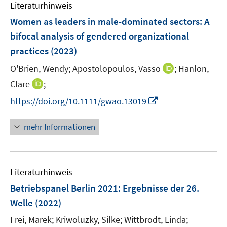
e
F
Literaturhinweis
m
n
n
e
F
Women as leaders in male-dominated sectors: A
s
n
e
bifocal analysis of gendered organizational
t
s
n
e
practices
(2023)
t
s
r
e
t
I
O'Brien, Wendy;
Apostolopoulos, Vasso
;
Hanlon,
ö
r
e
n
I
Clare
;
f
ö
r
n
n
f
I
https://doi.org/10.1111/gwao.13019
f
ö
e
n
n
n
f
f
u
e
e
n
n
mehr Informationen
f
e
u
n
e
e
n
m
e
u
n
e
F
m
e
n
e
F
Literaturhinweis
m
n
e
F
Betriebspanel Berlin 2021
:
Ergebnisse der 26.
s
n
e
t
Welle
(2022)
s
n
e
t
Frei, Marek;
Kriwoluzky, Silke;
Wittbrodt, Linda;
s
r