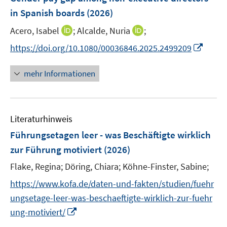
in Spanish boards
(2026)
I
I
Acero, Isabel
;
Alcalde, Nuria
;
n
n
I
https://doi.org/10.1080/00036846.2025.2499209
n
n
n
e
e
n
mehr Informationen
u
u
e
e
e
u
m
m
e
F
F
Literaturhinweis
m
e
e
F
Führungsetagen leer - was Beschäftigte wirklich
n
n
e
zur Führung motiviert
(2026)
s
s
n
t
t
Flake, Regina;
Döring, Chiara;
Köhne-Finster, Sabine;
s
e
e
t
https://www.kofa.de/daten-und-fakten/studien/fuehr
r
r
e
ungsetage-leer-was-beschaeftigte-wirklich-zur-fuehr
ö
ö
r
I
ung-motiviert/
f
f
ö
n
f
f