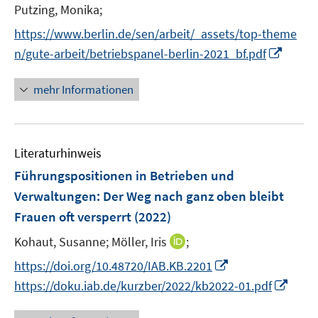
e
t
Putzing, Monika;
ö
r
e
f
https://www.berlin.de/sen/arbeit/_assets/top-theme
ö
r
f
I
n/gute-arbeit/betriebspanel-berlin-2021_bf.pdf
f
ö
n
n
f
f
e
n
n
mehr Informationen
f
n
e
e
n
u
n
e
e
n
Literaturhinweis
m
F
Führungspositionen in Betrieben und
e
Verwaltungen: Der Weg nach ganz oben bleibt
n
Frauen oft versperrt
(2022)
s
t
I
Kohaut, Susanne;
Möller, Iris
;
e
n
I
https://doi.org/10.48720/IAB.KB.2201
r
n
n
I
https://doku.iab.de/kurzber/2022/kb2022-01.pdf
ö
e
n
n
f
u
e
n