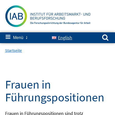
Springe
zum
Inhalt
Suchen nach:
≡
English
Menü
✘
Startseite
Frauen in
Führungspositionen
Frauen in Führungspositionen sind trotz