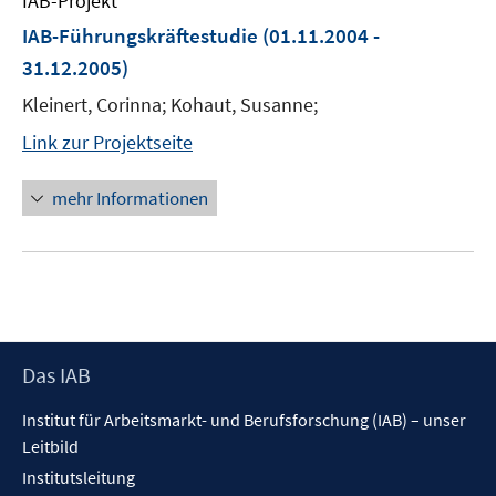
IAB-Projekt
IAB-Führungskräftestudie
(01.11.2004 -
31.12.2005)
Kleinert, Corinna; Kohaut, Susanne;
Link zur Projektseite
mehr Informationen
Footer
Das IAB
Inhalt
Institut für Arbeitsmarkt- und Berufsforschung (IAB) – unser
Leitbild
Institutsleitung