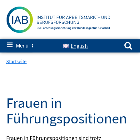
Springe
zum
Inhalt
Suchen nach:
≡
English
Menü
✘
Startseite
Frauen in
Führungspositionen
Frauen in Führungspositionen sind trotz