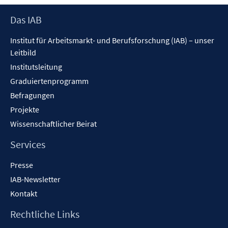
Footer
Das IAB
Inhalt
Institut für Arbeitsmarkt- und Berufsforschung (IAB) – unser
Leitbild
Institutsleitung
Graduiertenprogramm
Befragungen
Projekte
Wissenschaftlicher Beirat
Services
Presse
IAB-Newsletter
Kontakt
Rechtliche Links