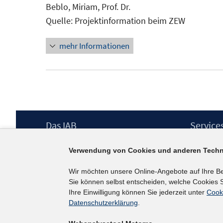
Beblo, Miriam, Prof. Dr.
Quelle: Projektinformation beim ZEW
mehr Informationen
Footer
Das IAB
Service
Inhalt
Institut für Arbeitsmarkt- und
Presse
Verwendung von Cookies und anderen Techn
Berufsforschung (IAB) – unser Leitbild
IAB-Newsl
Institutsleitung
Kontakt
Wir möchten unsere Online-Angebote auf Ihre B
Graduiertenprogramm
Sie können selbst entscheiden, welche Cookies S
Befragungen
Ihre Einwilligung können Sie jederzeit unter
Cook
Projekte
Datenschutzerklärung
.
Wissenschaftlicher Beirat