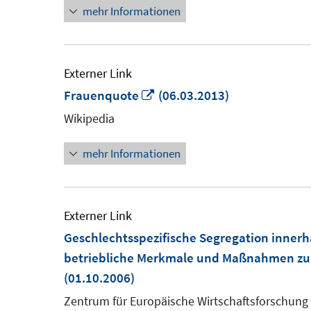
mehr Informationen
Fenster
öffnen
Externer Link
In
Frauenquote
(06.03.2013)
neuem
Wikipedia
Fenster
mehr Informationen
öffnen
Externer Link
Geschlechtsspezifische Segregation inner
betriebliche Merkmale und Maßnahmen zur
(01.10.2006)
Zentrum für Europäische Wirtschaftsforschung