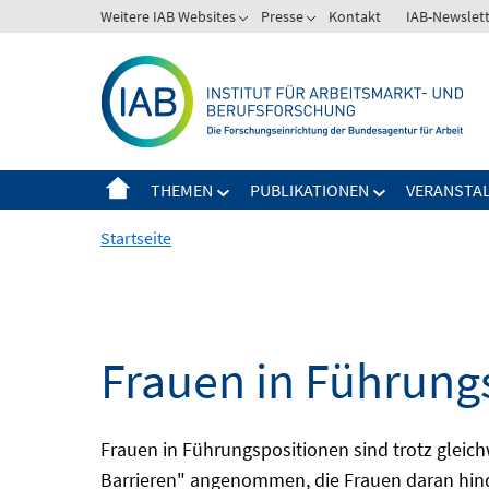
Springe
Weitere IAB Websites
Presse
Kontakt
IAB-Newslet
zum
Inhalt
THEMEN
PUBLIKATIONEN
VERANSTA
Startseite
Frauen in Führung
Frauen in Führungspositionen sind trotz gleich
Barrieren" angenommen, die Frauen daran hinde