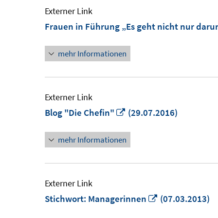
Externer Link
Frauen in Führung „Es geht nicht nur darum
mehr Informationen
Externer Link
In
Blog "Die Chefin"
(29.07.2016)
neuem
mehr Informationen
Fenster
öffnen
Externer Link
In
Stichwort: Managerinnen
(07.03.2013)
neuem