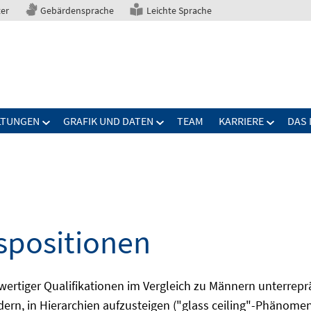
ter
Gebärdensprache
Leichte Sprache
LTUNGEN
GRAFIK UND DATEN
TEAM
KARRIERE
DAS 
spositionen
wertiger Qualifikationen im Vergleich zu Männern unterrepr
rn, in Hierarchien aufzusteigen ("glass ceiling"-Phänomen)