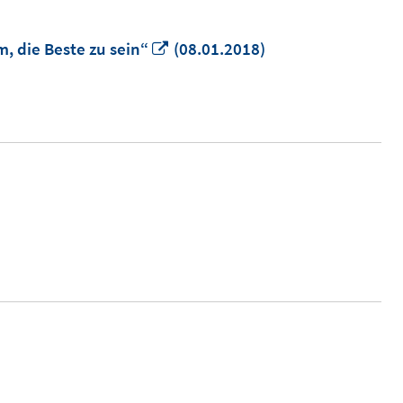
In
, die Beste zu sein“
(08.01.2018)
neuem
Fenster
öffnen