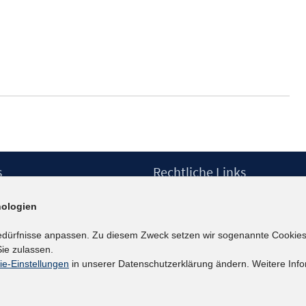
öffnen
s
Rechtliche Links
Impressum
ologien
etter
Datenschutzerklärung
Erklärung zur Barrierefreiheit
edürfnisse anpassen. Zu diesem Zweck setzen wir sogenannte Cookies
Barrieren melden
ie zulassen.
ie-Einstellungen
in unserer Datenschutzerklärung ändern. Weitere Info