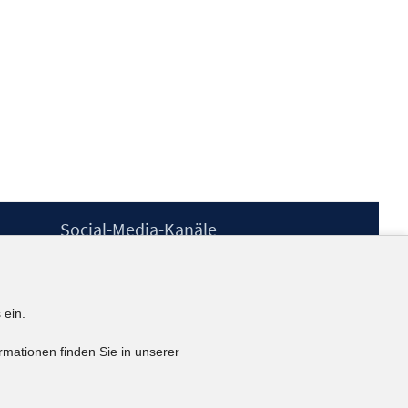
Social-Media-Kanäle
BlueSky
YouTube
LinkedIn
 ein.
XING
kununu
rmationen finden Sie in unserer
Netiquette