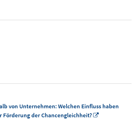
halb von Unternehmen: Welchen Einfluss haben
In
 Förderung der Chancengleichheit?
neuem
Fenster