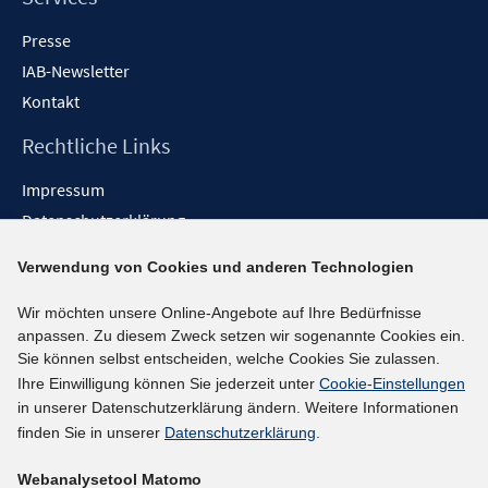
Presse
IAB-Newsletter
Kontakt
Rechtliche Links
Impressum
Datenschutzerklärung
Erklärung zur Barrierefreiheit
Verwendung von Cookies und anderen Technologien
Barrieren melden
Wir möchten unsere Online-Angebote auf Ihre Bedürfnisse
Social-Media-Kanäle
anpassen. Zu diesem Zweck setzen wir sogenannte Cookies ein.
Sie können selbst entscheiden, welche Cookies Sie zulassen.
BlueSky
Ihre Einwilligung können Sie jederzeit unter
Cookie-Einstellungen
YouTube
in unserer Datenschutzerklärung ändern. Weitere Informationen
LinkedIn
finden Sie in unserer
Datenschutzerklärung
.
XING
Webanalysetool Matomo