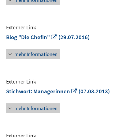
mehr Informationen
öffnen
Externer Link
In
Blog "Die Chefin"
(29.07.2016)
neuem
Fenster
mehr Informationen
öffnen
Externer Link
In
Stichwort: Managerinnen
(07.03.2013)
neuem
Fenster
mehr Informationen
öffnen
Externer Link