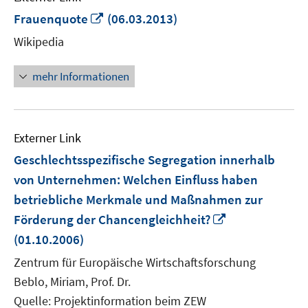
In
Frauenquote
(06.03.2013)
neuem
Wikipedia
Fenster
öffnen
mehr Informationen
Externer Link
Geschlechtsspezifische Segregation innerhalb
von Unternehmen: Welchen Einfluss haben
betriebliche Merkmale und Maßnahmen zur
In
Förderung der Chancengleichheit?
neuem
(01.10.2006)
Fenster
Zentrum für Europäische Wirtschaftsforschung
öffnen
Beblo, Miriam, Prof. Dr.
Quelle: Projektinformation beim ZEW