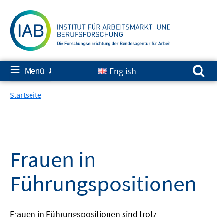
Springe
zum
Inhalt
Suchen nach:
≡
English
Menü
✘
Startseite
Frauen in
Führungspositionen
Frauen in Führungspositionen sind trotz