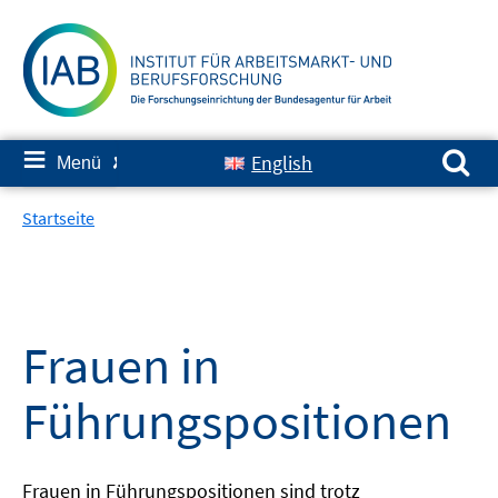
Springe
zum
Inhalt
Suchen nach:
≡
English
Menü
✘
Startseite
Frauen in
Führungspositionen
Frauen in Führungspositionen sind trotz