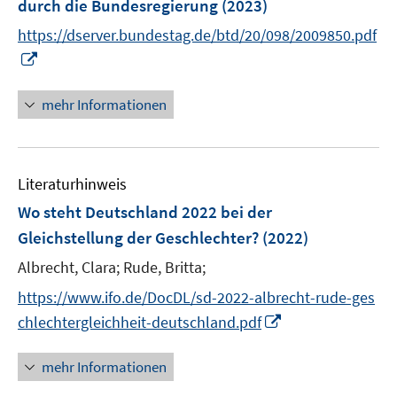
durch die Bundesregierung
(2023)
f
n
https://dserver.bundestag.de/btd/20/098/2009850.pdf
e
I
n
n
n
mehr Informationen
e
u
e
Literaturhinweis
m
F
Wo steht Deutschland 2022 bei der
e
Gleichstellung der Geschlechter?
(2022)
n
Albrecht, Clara;
Rude, Britta;
s
t
https://www.ifo.de/DocDL/sd-2022-albrecht-rude-ges
e
I
chlechtergleichheit-deutschland.pdf
r
n
ö
n
mehr Informationen
f
e