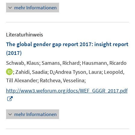
f
n
mehr Informationen
n
e
e
u
n
e
Literaturhinweis
m
F
The global gender gap report 2017
:
insight report
e
(2017)
n
Schwab, Klaus;
Samans, Richard;
Hausmann, Ricardo
s
t
I
;
Zahidi, Saadia;
D¿Andrea Tyson, Laura;
Leopold,
e
n
Till Alexander;
Ratcheva, Vesselina;
r
n
http://www3.weforum.org/docs/WEF_GGGR_2017.pdf
ö
e
I
f
u
n
f
e
n
mehr Informationen
n
m
e
e
F
u
n
e
e