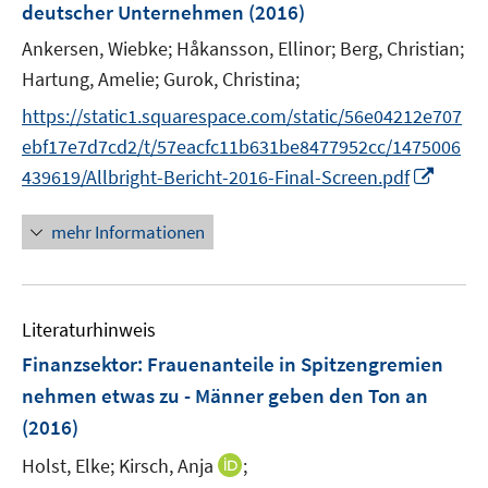
deutscher Unternehmen
(2016)
n
Ankersen, Wiebke;
Håkansson, Ellinor;
Berg, Christian;
s
t
Hartung, Amelie;
Gurok, Christina;
e
https://static1.squarespace.com/static/56e04212e707
r
ebf17e7d7cd2/t/57eacfc11b631be8477952cc/1475006
ö
I
439619/Allbright-Bericht-2016-Final-Screen.pdf
f
n
f
n
mehr Informationen
n
e
e
u
n
e
Literaturhinweis
m
F
Finanzsektor: Frauenanteile in Spitzengremien
e
nehmen etwas zu - Männer geben den Ton an
n
(2016)
s
t
I
Holst, Elke;
Kirsch, Anja
;
e