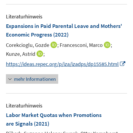
f
u
n
e
e
Literaturhinweis
m
n
F
Expansions in Paid Parental Leave and Mothers'
e
Economic Progress
(2022)
n
I
I
Corekcioglu, Gozde
;
Francesconi, Marco
;
s
n
n
t
I
Kunze, Astrid
;
n
n
e
n
I
https://ideas.repec.org/p/iza/izadps/dp15585.html
e
e
r
n
n
u
u
ö
e
n
mehr Informationen
e
e
f
u
e
m
m
f
e
u
F
F
n
m
e
e
e
e
F
Literaturhinweis
m
n
n
n
e
F
Labor Market Quotas when Promotions
s
s
n
e
t
t
are Signals
(2021)
s
n
e
e
t