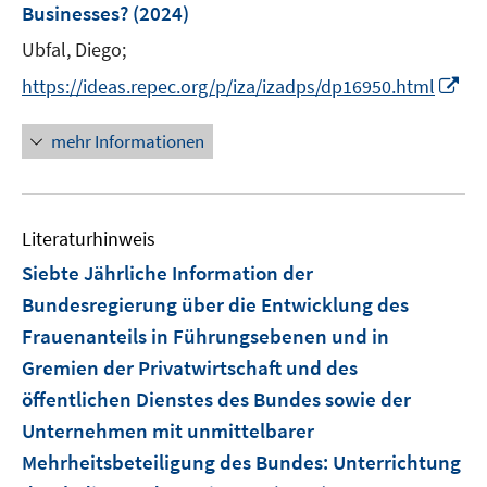
e
Businesses?
(2024)
f
n
n
Ubfal, Diego;
s
e
t
I
https://ideas.repec.org/p/iza/izadps/dp16950.html
n
e
n
r
n
mehr Informationen
ö
e
f
u
f
e
n
Literaturhinweis
m
e
F
Siebte Jährliche Information der
n
e
Bundesregierung über die Entwicklung des
n
Frauenanteils in Führungsebenen und in
s
Gremien der Privatwirtschaft und des
t
e
öffentlichen Dienstes des Bundes sowie der
r
Unternehmen mit unmittelbarer
ö
Mehrheitsbeteiligung des Bundes
:
Unterrichtung
f