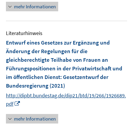
e
n
mehr Informationen
n
n
e
e
u
n
e
Literaturhinweis
m
F
Entwurf eines Gesetzes zur Ergänzung und
e
Änderung der Regelungen für die
n
gleichberechtigte Teilhabe von Frauen an
s
Führungspositionen in der Privatwirtschaft und
t
e
im öffentlichen Dienst
:
Gesetzentwurf der
r
Bundesregierung
(2021)
ö
http://dipbt.bundestag.de/dip21/btd/19/266/1926689.
f
I
pdf
f
n
n
n
mehr Informationen
e
e
n
u