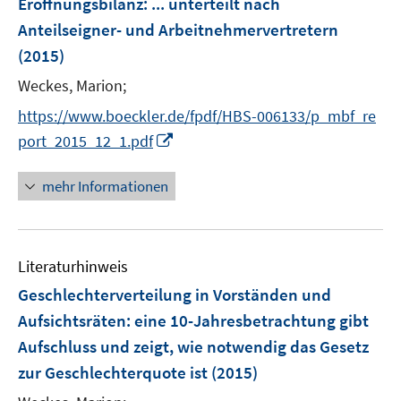
Eröffnungsbilanz
:
... unterteilt nach
Anteilseigner- und Arbeitnehmervertretern
(2015)
Weckes, Marion;
https://www.boeckler.de/fpdf/HBS-006133/p_mbf_re
I
port_2015_12_1.pdf
n
n
mehr Informationen
e
u
e
Literaturhinweis
m
F
Geschlechterverteilung in Vorständen und
e
Aufsichtsräten
:
eine 10-Jahresbetrachtung gibt
n
Aufschluss und zeigt, wie notwendig das Gesetz
s
zur Geschlechterquote ist
(2015)
t
e