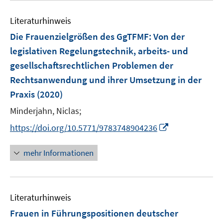
e
Literaturhinweis
m
F
Die Frauenzielgrößen des GgTFMF
:
Von der
e
legislativen Regelungstechnik, arbeits- und
n
gesellschaftsrechtlichen Problemen der
s
Rechtsanwendung und ihrer Umsetzung in der
t
e
Praxis
(2020)
r
Minderjahn, Niclas;
ö
I
https://doi.org/10.5771/9783748904236
f
n
f
n
n
mehr Informationen
e
e
u
n
e
Literaturhinweis
m
F
Frauen in Führungspositionen deutscher
e