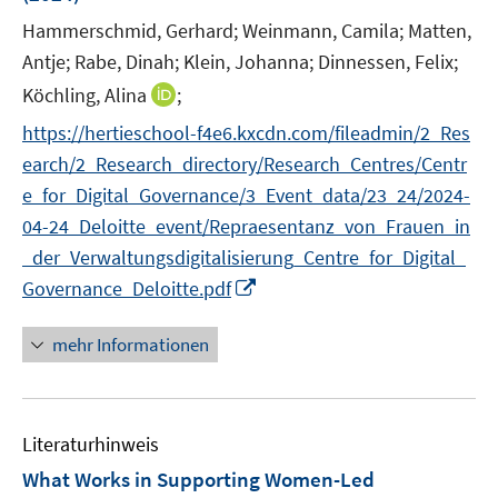
f
f
ö
r
f
f
Hammerschmid, Gerhard;
Weinmann, Camila;
Matten,
f
ö
n
n
Antje;
f
Rabe, Dinah;
Klein, Johanna;
Dinnessen, Felix;
f
e
e
n
I
Köchling, Alina
;
f
n
n
e
n
n
https://hertieschool-f4e6.kxcdn.com/fileadmin/2_Res
n
n
e
earch/2_Research_directory/Research_Centres/Centr
e
n
e_for_Digital_Governance/3_Event_data/23_24/2024-
u
04-24_Deloitte_event/Repraesentanz_von_Frauen_in
e
m
_der_Verwaltungsdigitalisierung_Centre_for_Digital_
F
I
Governance_Deloitte.pdf
e
n
n
n
mehr Informationen
s
e
t
u
e
e
r
Literaturhinweis
m
ö
F
What Works in Supporting Women-Led
f