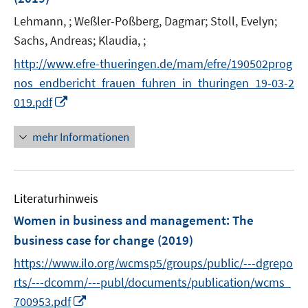
r
Lehmann, ;
Weßler-Poßberg, Dagmar;
Stoll, Evelyn;
ö
Sachs, Andreas;
Klaudia, ;
f
f
http://www.efre-thueringen.de/mam/efre/190502prog
n
nos_endbericht_frauen_fuhren_in_thuringen_19-03-2
e
I
019.pdf
n
n
n
mehr Informationen
e
u
e
Literaturhinweis
m
F
Women in business and management
:
The
e
business case for change
(2019)
n
https://www.ilo.org/wcmsp5/groups/public/---dgrepo
s
t
rts/---dcomm/---publ/documents/publication/wcms_
e
I
700953.pdf