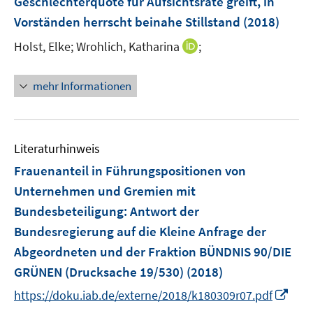
Geschlechterquote für Aufsichtsräte greift, in
n
Vorständen herrscht beinahe Stillstand
(2018)
s
t
I
Holst, Elke;
Wrohlich, Katharina
;
e
n
r
n
mehr Informationen
ö
e
f
u
f
e
n
m
Literaturhinweis
e
F
Frauenanteil in Führungspositionen von
n
e
Unternehmen und Gremien mit
n
Bundesbeteiligung
:
Antwort der
s
t
Bundesregierung auf die Kleine Anfrage der
e
Abgeordneten und der Fraktion BÜNDNIS 90/DIE
r
GRÜNEN (Drucksache 19/530)
(2018)
ö
I
https://doku.iab.de/externe/2018/k180309r07.pdf
f
n