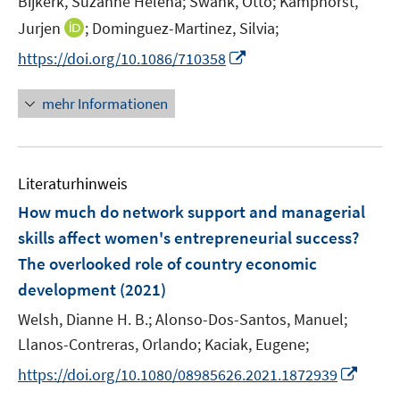
Bijkerk, Suzanne Helena;
Swank, Otto;
Kamphorst,
s
r
r
e
t
I
Jurjen
;
Dominguez-Martinez, Silvia;
ö
ö
r
e
n
f
I
f
https://doi.org/10.1086/710358
ö
r
n
f
n
f
f
ö
e
n
n
n
mehr Informationen
f
f
u
e
e
e
n
f
e
n
u
n
e
n
m
e
n
e
F
Literaturhinweis
m
n
e
F
How much do network support and managerial
n
e
skills affect women's entrepreneurial success?
s
n
The overlooked role of country economic
t
s
e
development
(2021)
t
r
e
Welsh, Dianne H. B.;
Alonso-Dos-Santos, Manuel;
ö
r
Llanos-Contreras, Orlando;
Kaciak, Eugene;
f
ö
f
I
https://doi.org/10.1080/08985626.2021.1872939
f
n
n
f