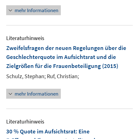
n
f
f
f
ö
n
n
n
mehr Informationen
f
f
e
e
e
n
f
u
n
n
e
n
e
n
e
Literaturhinweis
m
n
F
Zweifelsfragen der neuen Regelungen über die
e
Geschlechterquote im Aufsichtsrat und die
n
Zielgrößen für die Frauenbeteiligung
(2015)
s
t
Schulz, Stephan;
Ruf, Christian;
e
r
mehr Informationen
ö
f
f
n
Literaturhinweis
e
30 % Quote im Aufsichtsrat: Eine
n