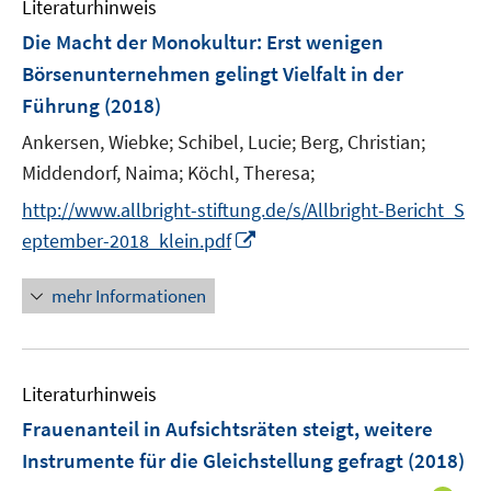
Literaturhinweis
m
F
Die Macht der Monokultur
:
Erst wenigen
e
Börsenunternehmen gelingt Vielfalt in der
n
Führung
(2018)
s
t
Ankersen, Wiebke;
Schibel, Lucie;
Berg, Christian;
e
Middendorf, Naima;
Köchl, Theresa;
r
http://www.allbright-stiftung.de/s/Allbright-Bericht_S
ö
I
eptember-2018_klein.pdf
f
n
f
n
mehr Informationen
n
e
e
u
n
e
Literaturhinweis
m
F
Frauenanteil in Aufsichtsräten steigt, weitere
e
Instrumente für die Gleichstellung gefragt
(2018)
n