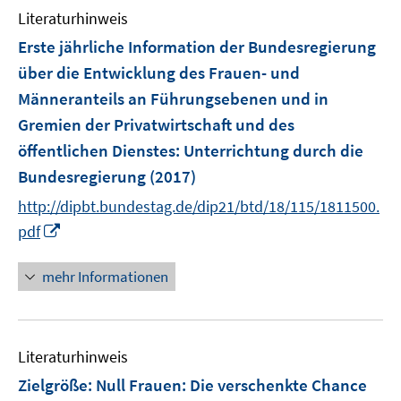
n
Literaturhinweis
m
s
F
Erste jährliche Information der Bundesregierung
t
e
e
über die Entwicklung des Frauen- und
n
r
Männeranteils an Führungsebenen und in
s
ö
Gremien der Privatwirtschaft und des
t
f
e
öffentlichen Dienstes
:
Unterrichtung durch die
f
r
Bundesregierung
(2017)
n
ö
e
http://dipbt.bundestag.de/dip21/btd/18/115/1811500.
f
n
I
pdf
f
n
n
n
e
mehr Informationen
e
n
u
e
Literaturhinweis
m
F
Zielgröße: Null Frauen
:
Die verschenkte Chance
e