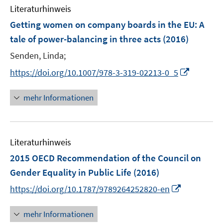
Literaturhinweis
m
F
Getting women on company boards in the EU: A
e
tale of power-balancing in three acts
(2016)
n
Senden, Linda;
s
t
I
https://doi.org/10.1007/978-3-319-02213-0_5
e
n
r
n
mehr Informationen
ö
e
f
u
f
e
n
Literaturhinweis
m
e
F
2015 OECD Recommendation of the Council on
n
e
Gender Equality in Public Life
(2016)
n
I
https://doi.org/10.1787/9789264252820-en
s
n
t
n
mehr Informationen
e