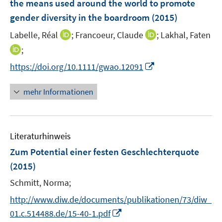
the means used around the world to promote
gender diversity in the boardroom
(2015)
I
I
Labelle, Réal
;
Francoeur, Claude
;
Lakhal, Faten
n
n
I
;
n
n
n
I
https://doi.org/10.1111/gwao.12091
e
e
n
n
u
u
e
n
mehr Informationen
e
e
u
e
m
m
e
u
F
F
m
e
e
e
F
Literaturhinweis
m
n
n
e
F
Zum Potential einer festen Geschlechterquote
s
s
n
e
t
t
(2015)
s
n
e
e
t
Schmitt, Norma;
s
r
r
e
t
http://www.diw.de/documents/publikationen/73/diw_
ö
ö
r
e
I
f
f
01.c.514488.de/15-40-1.pdf
ö
r