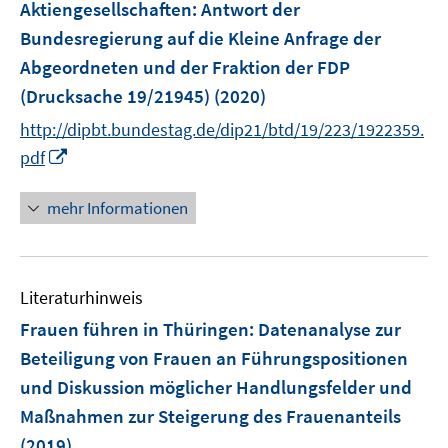
Aktiengesellschaften
:
Antwort der
n
Bundesregierung auf die Kleine Anfrage der
s
Abgeordneten und der Fraktion der FDP
t
e
(Drucksache 19/21945)
(2020)
r
http://dipbt.bundestag.de/dip21/btd/19/223/1922359.
ö
I
pdf
f
n
f
n
mehr Informationen
n
e
e
u
n
e
Literaturhinweis
m
F
Frauen führen in Thüringen
:
Datenanalyse zur
e
Beteiligung von Frauen an Führungspositionen
n
und Diskussion möglicher Handlungsfelder und
s
Maßnahmen zur Steigerung des Frauenanteils
t
e
(2019)