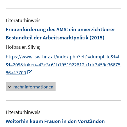
e
r
u
ö
e
f
Literaturhinweis
m
f
F
Frauenförderung des AMS
:
ein unverzichtbarer
n
e
e
Bestandteil der Arbeitsmarktpolitik
(2015)
n
n
Hofbauer, Silvia;
s
t
https://www.isw-linz.at/index.php?eID=dumpFile&t=f
e
&f=209&token=43e3c61b1951922812b1dc3459e36675
r
I
86a47700
ö
n
f
n
mehr Informationen
f
e
n
u
e
e
n
Literaturhinweis
m
F
Weiterhin kaum Frauen in den Vorständen
e