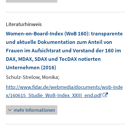
e
e
u
n
e
s
Literaturhinweis
m
t
F
e
Women-on-Board-Index (WoB 160)
:
transparente
e
r
und aktuelle Dokumentation zum Anteil von
n
ö
Frauen im Aufsichtsrat und Vorstand der 160 im
s
f
DAX, MDAX, SDAX und TecDAX notierten
t
f
e
Unternehmen
(2016)
n
r
e
Schulz-Strelow, Monika;
ö
n
http://www.fidar.de/webmedia/documents/wob-inde
f
I
f
x/160615_Studie_WoB-Index_XXIII_end.pdf
n
n
n
e
mehr Informationen
e
n
u
e