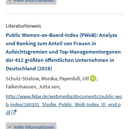
mehr Informationen
e
e
e
m
u
n
F
e
e
Literaturhinweis
m
n
F
Public Women-on-Board-Index (PWoB)
:
Analyse
s
e
und Ranking zum Anteil von Frauen in
t
n
e
Aufsichtsgremien und Top-Managementorganen
s
r
der 412 größten öffentlichen Unternehmen in
t
ö
e
Deutschland
(2016)
f
r
f
I
Schulz-Strelow, Monika;
Papenfuß, Ulf
;
ö
n
n
Falkenhausen, Jutta von;
f
e
n
f
http://www.fidar.de/webmedia/documents/public-wo
n
e
n
b-index/160101_Studie_Public_WoB-Index_III_end.p
u
e
I
df
e
n
n
m
n
F
mehr Informationen