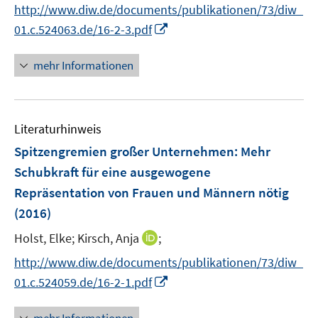
n
http://www.diw.de/documents/publikationen/73/diw_
r
n
I
01.c.524063.de/16-2-3.pdf
ö
e
n
f
u
n
mehr Informationen
f
e
e
n
m
u
e
F
e
n
e
Literaturhinweis
m
n
F
Spitzengremien großer Unternehmen: Mehr
s
e
Schubkraft für eine ausgewogene
t
n
e
Repräsentation von Frauen und Männern nötig
s
r
(2016)
t
ö
e
I
Holst, Elke;
Kirsch, Anja
;
f
r
n
f
http://www.diw.de/documents/publikationen/73/diw_
ö
n
n
I
01.c.524059.de/16-2-1.pdf
f
e
e
n
f
u
n
n
n