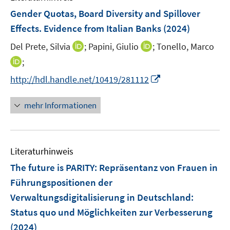
Gender Quotas, Board Diversity and Spillover
Effects. Evidence from Italian Banks
(2024)
I
I
Del Prete, Silvia
;
Papini, Giulio
;
Tonello, Marco
n
n
I
;
n
n
n
I
http://hdl.handle.net/10419/281112
e
e
n
n
u
u
e
n
mehr Informationen
e
e
u
e
m
m
e
u
F
F
m
e
e
e
F
Literaturhinweis
m
n
n
e
F
The future is PARITY
:
Repräsentanz von Frauen in
s
s
n
e
t
t
Führungspositionen der
s
n
e
e
Verwaltungsdigitalisierung in Deutschland:
t
s
r
r
e
Status quo und Möglichkeiten zur Verbesserung
t
ö
ö
r
e
(2024)