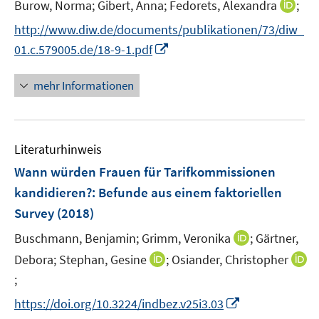
I
Burow, Norma;
Gibert, Anna;
Fedorets, Alexandra
;
s
n
t
http://www.diw.de/documents/publikationen/73/diw_
n
e
I
01.c.579005.de/18-9-1.pdf
e
r
n
u
ö
n
mehr Informationen
e
f
e
m
f
u
F
n
e
e
e
Literaturhinweis
m
n
n
F
Wann würden Frauen für Tarifkommissionen
s
e
kandidieren?
:
Befunde aus einem faktoriellen
t
n
e
Survey
(2018)
s
r
t
I
Buschmann, Benjamin;
Grimm, Veronika
;
Gärtner,
ö
e
n
I
Debora;
Stephan, Gesine
;
Osiander, Christopher
f
r
n
n
f
;
I
ö
e
n
n
n
I
https://doi.org/10.3224/indbez.v25i3.03
f
u
e
e
n
n