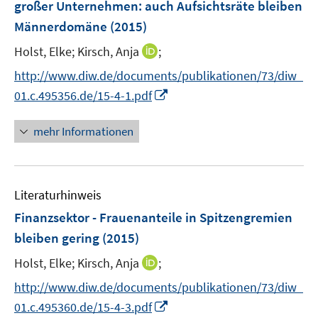
großer Unternehmen
:
auch Aufsichtsräte bleiben
n
Männerdomäne
(2015)
s
t
I
Holst, Elke;
Kirsch, Anja
;
e
n
http://www.diw.de/documents/publikationen/73/diw_
r
n
I
01.c.495356.de/15-4-1.pdf
ö
e
n
f
u
n
mehr Informationen
f
e
e
n
m
u
e
F
e
n
e
Literaturhinweis
m
n
F
Finanzsektor - Frauenanteile in Spitzengremien
s
e
bleiben gering
(2015)
t
n
e
I
Holst, Elke;
Kirsch, Anja
;
s
r
n
t
http://www.diw.de/documents/publikationen/73/diw_
ö
n
e
I
f
01.c.495360.de/15-4-3.pdf
e
r