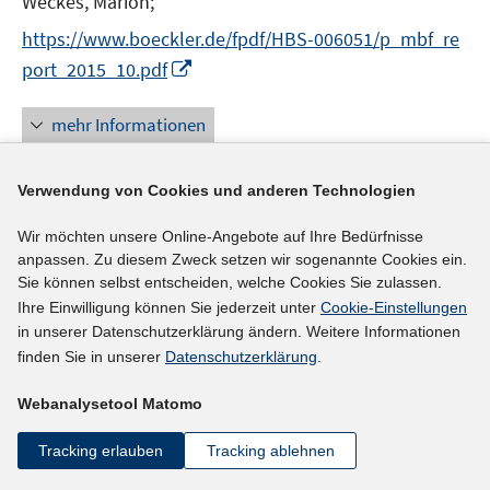
Weckes, Marion;
r
https://www.boeckler.de/fpdf/HBS-006051/p_mbf_re
ö
I
port_2015_10.pdf
f
n
f
n
mehr Informationen
n
e
e
u
n
Verwendung von Cookies und anderen Technologien
e
Literaturhinweis
m
Wir möchten unsere Online-Angebote auf Ihre Bedürfnisse
F
Women in business and management
:
gaining
anpassen. Zu diesem Zweck setzen wir sogenannte Cookies ein.
e
Sie können selbst entscheiden, welche Cookies Sie zulassen.
momentum. Global report
(2015)
n
Ihre Einwilligung können Sie jederzeit unter
Cookie-Einstellungen
http://www.ilo.org/wcmsp5/groups/public/---dgrepor
s
in unserer Datenschutzerklärung ändern. Weitere Informationen
t
ts/---dcomm/---publ/documents/publication/wcms_3
finden Sie in unserer
Datenschutzerklärung
.
e
I
16450.pdf
r
Webanalysetool Matomo
n
ö
n
mehr Informationen
Tracking erlauben
Tracking ablehnen
f
e
f
u