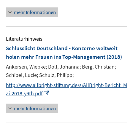
r
n
ö
n
mehr Informationen
f
e
f
u
n
e
e
Literaturhinweis
m
n
F
Schlusslicht Deutschland - Konzerne weltweit
e
holen mehr Frauen ins Top-Management
(2018)
n
Ankersen, Wiebke;
Doll, Johanna;
Berg, Christian;
s
t
Schibel, Lucie;
Schulz, Philipp;
e
http://www.allbright-stiftung.de/s/AllBright-Bericht_M
r
I
ai-2018-y9th.pdf
ö
n
f
n
mehr Informationen
f
e
n
u
e
e
n