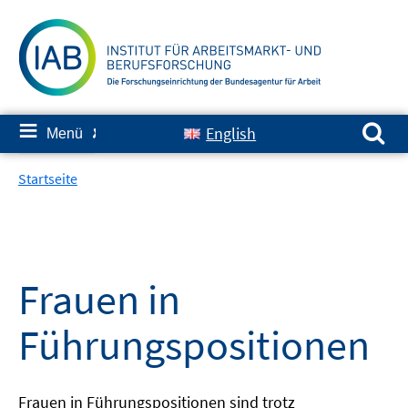
Springe
zum
Inhalt
Suchen nach:
≡
English
Menü
✘
Startseite
Frauen in
Führungspositionen
Frauen in Führungspositionen sind trotz