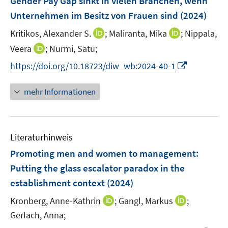
Gender Pay Gap sinkt in vielen Branchen, wenn
s
e
Unternehmen im Besitz von Frauen sind
(2024)
t
n
e
I
I
Kritikos, Alexander S.
;
Maliranta, Mika
;
Nippala,
s
r
n
n
t
I
Veera
;
Nurmi, Satu;
ö
n
n
e
n
f
I
https://doi.org/10.18723/diw_wb:2024-40-1
e
e
r
n
f
n
u
u
ö
e
n
n
mehr Informationen
e
e
f
u
e
e
m
m
f
e
n
u
F
F
n
m
e
e
e
e
F
Literaturhinweis
m
n
n
n
e
F
Promoting men and women to management:
s
s
n
e
t
t
Putting the glass escalator paradox in the
s
n
e
e
establishment context
t
(2024)
s
r
r
e
t
I
I
Kronberg, Anne-Kathrin
;
Gangl, Markus
;
ö
ö
r
e
n
n
Gerlach, Anna;
f
f
ö
r
n
n