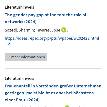
e
n
e
e
F
Literaturhinweis
m
n
n
e
F
The gender pay gap at the top: the role of
s
s
n
e
t
t
networks
(2024)
s
n
e
e
t
I
Sazedj, Sharmin;
Tavares, Jose
;
s
r
r
e
n
t
https://ideas.repec.org/p/ptu/wpaper/w202423.html
ö
ö
r
n
e
I
f
f
ö
e
r
n
f
f
f
u
ö
n
n
n
mehr Informationen
f
e
f
e
e
e
n
m
f
u
n
n
e
F
n
e
n
e
e
Literaturhinweis
m
n
n
F
Frauenanteil in Vorständen großer Unternehmen
s
e
gestiegen, meist bleibt es aber bei höchstens
t
n
e
einer Frau.
(2024)
s
r