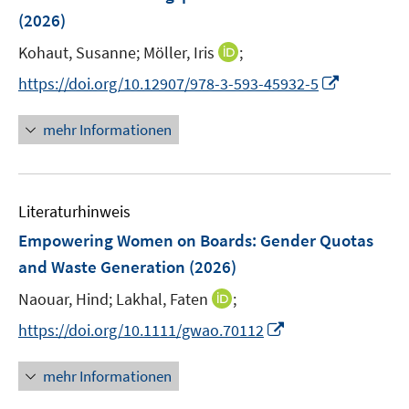
n
n
e
(2026)
s
n
t
I
Kohaut, Susanne;
Möller, Iris
;
s
e
n
t
I
https://doi.org/10.12907/978-3-593-45932-5
r
n
e
n
ö
e
r
n
mehr Informationen
f
u
ö
e
f
e
f
u
n
m
f
e
e
F
n
Literaturhinweis
m
n
e
e
F
Empowering Women on Boards: Gender Quotas
n
n
e
and Waste Generation
(2026)
s
n
t
I
Naouar, Hind;
Lakhal, Faten
;
s
e
n
t
I
https://doi.org/10.1111/gwao.70112
r
n
e
n
ö
e
r
n
mehr Informationen
f
u
ö
e
f
e