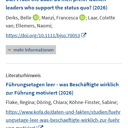
n
e
leaders who support the status quo?
(2026)
s
n
t
I
I
Derks, Belle
;
Manzi, Francesca
;
Laar, Colette
s
e
n
n
t
van;
Ellemers, Naomi;
r
n
n
e
I
https://doi.org/10.1111/bjso.70053
ö
e
e
r
n
f
u
u
ö
n
f
mehr Informationen
e
e
f
e
n
m
m
f
u
e
F
F
n
e
n
e
e
e
Literaturhinweis
m
n
n
n
F
Führungsetagen leer - was Beschäftigte wirklich
s
s
e
zur Führung motiviert
(2026)
t
t
n
e
e
Flake, Regina;
Döring, Chiara;
Köhne-Finster, Sabine;
s
r
r
t
https://www.kofa.de/daten-und-fakten/studien/fuehr
ö
ö
e
ungsetage-leer-was-beschaeftigte-wirklich-zur-fuehr
f
f
r
f
I
f
ung-motiviert/