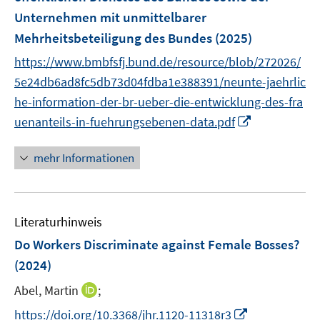
r
Unternehmen mit unmittelbarer
ö
Mehrheitsbeteiligung des Bundes
(2025)
f
https://www.bmbfsfj.bund.de/resource/blob/272026/
f
n
5e24db6ad8fc5db73d04fdba1e388391/neunte-jaehrlic
e
he-information-der-br-ueber-die-entwicklung-des-fra
n
I
uenanteils-in-fuehrungsebenen-data.pdf
n
n
mehr Informationen
e
u
e
Literaturhinweis
m
F
Do Workers Discriminate against Female Bosses?
e
(2024)
n
I
Abel, Martin
;
s
n
t
I
https://doi.org/10.3368/jhr.1120-11318r3