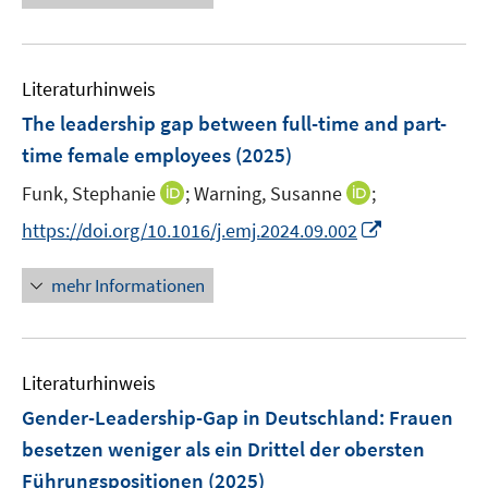
u
u
ö
e
n
n
f
e
e
f
u
e
e
n
m
m
f
e
n
n
e
F
F
n
Literaturhinweis
m
n
e
e
e
F
The leadership gap between full-time and part-
n
n
n
e
time female employees
(2025)
s
s
n
t
t
I
I
Funk, Stephanie
;
Warning, Susanne
;
s
e
e
n
n
t
I
https://doi.org/10.1016/j.emj.2024.09.002
r
r
n
n
e
n
ö
ö
e
e
r
n
mehr Informationen
f
f
u
u
ö
e
f
f
e
e
f
u
n
n
m
m
f
e
e
e
F
F
n
Literaturhinweis
m
n
n
e
e
e
F
Gender-Leadership-Gap in Deutschland: Frauen
n
n
n
e
besetzen weniger als ein Drittel der obersten
s
s
n
Führungspositionen
t
(2025)
t