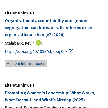
f
u
n
m
f
e
e
F
n
Literaturhinweis
m
n
e
e
F
Organizational accountability and gender
n
n
e
segregation: can bureaucratic reforms drive
s
n
organizational change?
(2026)
t
s
e
t
I
Stainback, Kevin
;
r
e
n
I
https://doi.org/10.1093/sf/soag003
ö
r
n
n
f
ö
e
n
f
mehr Informationen
f
u
e
n
f
e
u
e
n
m
e
n
e
F
Literaturhinweis
m
n
e
F
Promoting Women's Leadership: What Works,
n
e
What Doesn't, and What's Missing
(2025)
s
n
t
Bramucci, Francesca;
Boudet, Ana Maria Munoz;