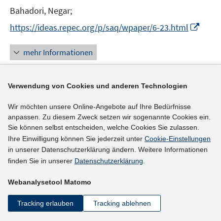
t
Bahadori, Negar;
e
I
https://ideas.repec.org/p/saq/wpaper/6-23.html
r
n
ö
n
mehr Informationen
f
e
f
u
n
e
Verwendung von Cookies und anderen Technologien
e
Literaturhinweis
m
n
Wir möchten unsere Online-Angebote auf Ihre Bedürfnisse
F
Erhebung zum Frauenanteil in
anpassen. Zu diesem Zweck setzen wir sogenannte Cookies ein.
e
Leitungspositionen an deutschen Bibliotheken
Sie können selbst entscheiden, welche Cookies Sie zulassen.
n
(2023)
Ihre Einwilligung können Sie jederzeit unter
Cookie-Einstellungen
s
in unserer Datenschutzerklärung ändern. Weitere Informationen
t
Bartlewski, Julia;
finden Sie in unserer
Datenschutzerklärung
.
e
I
https://doi.org/10.18452/27071
r
Webanalysetool Matomo
n
I
https://libreas.eu/ausgabe43/bartlewski/main.pdf
ö
n
n
f
Tracking erlauben
Tracking ablehnen
e
n
mehr Informationen
f
u