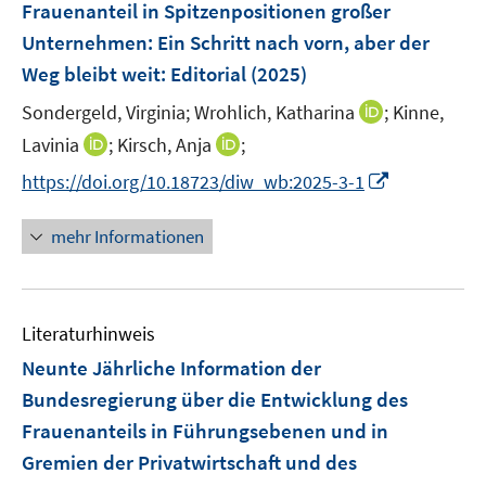
F
Frauenanteil in Spitzenpositionen großer
s
n
e
t
Unternehmen: Ein Schritt nach vorn, aber der
s
n
e
Weg bleibt weit
t
:
Editorial
(2025)
s
r
e
t
I
Sondergeld, Virginia;
Wrohlich, Katharina
;
Kinne,
ö
r
e
n
I
I
Lavinia
;
Kirsch, Anja
;
f
ö
r
n
n
n
f
f
I
https://doi.org/10.18723/diw_wb:2025-3-1
ö
e
n
n
n
f
n
f
u
e
e
e
n
n
mehr Informationen
f
e
u
u
n
e
e
n
m
e
e
n
u
e
F
m
m
e
n
e
F
F
Literaturhinweis
m
n
e
e
F
Neunte Jährliche Information der
s
n
n
e
t
Bundesregierung über die Entwicklung des
s
s
n
e
Frauenanteils in Führungsebenen und in
t
t
s
r
e
e
Gremien der Privatwirtschaft und des
t
ö
r
r