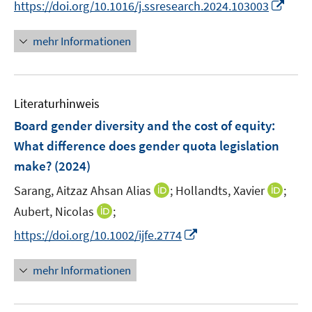
f
f
I
f
https://doi.org/10.1016/j.ssresearch.2024.103003
ö
e
e
n
n
n
f
f
u
u
e
e
n
n
mehr Informationen
f
e
e
n
n
e
e
n
m
m
u
n
e
F
F
e
n
e
e
Literaturhinweis
m
n
n
F
Board gender diversity and the cost of equity:
s
s
e
What difference does gender quota legislation
t
t
n
e
e
make?
(2024)
s
r
r
t
I
I
Sarang, Aitzaz Ahsan Alias
;
Hollandts, Xavier
;
ö
ö
e
n
n
I
Aubert, Nicolas
;
f
f
r
n
n
n
f
f
I
https://doi.org/10.1002/ijfe.2774
ö
e
e
n
n
n
n
f
u
u
e
e
e
n
mehr Informationen
f
e
e
u
n
n
e
n
m
m
e
u
e
F
F
m