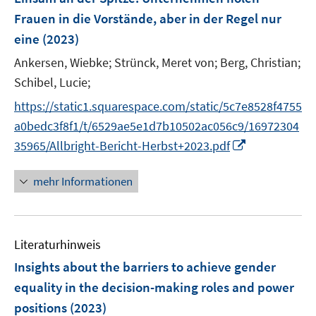
e
Frauen in die Vorstände, aber in der Regel nur
n
eine
(2023)
s
t
Ankersen, Wiebke;
Strünck, Meret von;
Berg, Christian;
e
Schibel, Lucie;
r
https://static1.squarespace.com/static/5c7e8528f4755
ö
a0bedc3f8f1/t/6529ae5e1d7b10502ac056c9/16972304
f
I
35965/Allbright-Bericht-Herbst+2023.pdf
f
n
n
n
e
mehr Informationen
e
n
u
e
Literaturhinweis
m
F
Insights about the barriers to achieve gender
e
equality in the decision-making roles and power
n
positions
(2023)
s