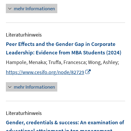
n
n
mehr Informationen
s
e
t
u
e
e
r
Literaturhinweis
m
ö
F
Peer Effects and the Gender Gap in Corporate
f
e
Leadership: Evidence from MBA Students
(2024)
f
n
n
Hampole, Menaka;
Truffa, Francesca;
Wong, Ashley;
s
e
t
I
https://www.cesifo.org/node/82729
n
e
n
r
n
mehr Informationen
ö
e
f
u
f
e
n
Literaturhinweis
m
e
F
Gender, credentials & success: An examination of
n
e
educational attainment in top management