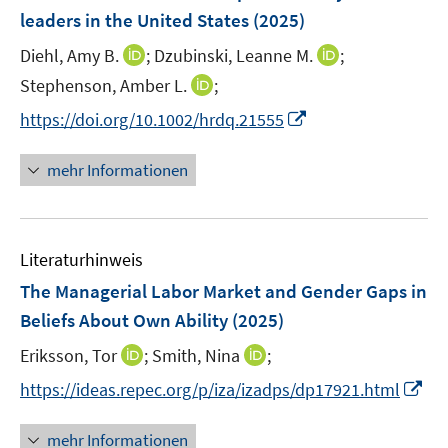
n
leaders in the United States
(2025)
s
t
I
I
Diehl, Amy B.
;
Dzubinski, Leanne M.
;
e
n
n
I
Stephenson, Amber L.
;
r
n
n
n
I
https://doi.org/10.1002/hrdq.21555
ö
e
e
n
n
f
u
u
e
n
mehr Informationen
f
e
e
u
e
n
m
m
e
u
e
F
F
m
e
n
e
e
F
Literaturhinweis
m
n
n
e
F
The Managerial Labor Market and Gender Gaps in
s
s
n
e
t
t
Beliefs About Own Ability
(2025)
s
n
e
e
t
I
I
Eriksson, Tor
;
Smith, Nina
;
s
r
r
e
n
n
t
I
https://ideas.repec.org/p/iza/izadps/dp17921.html
ö
ö
r
n
n
e
n
f
f
ö
e
e
r
n
f
f
mehr Informationen
f