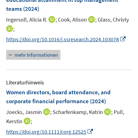
n
teams
(2024)
s
t
I
I
Ingersoll, Alicia R.
;
Cook, Alison
;
Glass, Christy
e
n
n
I
;
r
n
n
n
I
https://doi.org/10.1016/j.ssresearch.2024.103078
ö
e
e
n
n
f
u
u
e
n
mehr Informationen
f
e
e
u
e
n
m
m
e
u
e
F
F
m
e
n
e
e
F
Literaturhinweis
m
n
n
e
F
Women directors, board attendance, and
s
s
n
e
t
t
corporate financial performance
(2024)
s
n
e
e
t
I
I
Joecks, Jasmin
;
Scharfenkamp, Katrin
;
Pull,
s
r
r
e
n
n
t
I
Kerstin
;
ö
ö
r
n
n
e
n
f
f
I
https://doi.org/10.1111/corg.12525
ö
e
e
r
n
f
f