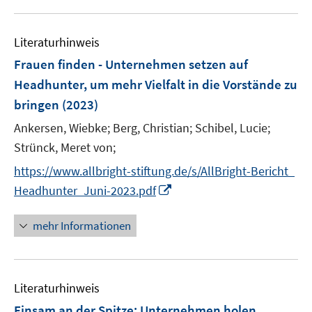
f
e
e
n
u
e
F
F
n
m
m
e
n
e
e
e
F
F
Literaturhinweis
m
n
n
n
e
e
F
Frauen finden - Unternehmen setzen auf
s
s
n
n
e
t
t
Headhunter, um mehr Vielfalt in die Vorstände zu
s
s
n
e
e
bringen
t
(2023)
t
s
r
r
e
e
t
Ankersen, Wiebke;
Berg, Christian;
Schibel, Lucie;
ö
ö
r
r
e
Strünck, Meret von;
f
f
ö
ö
r
f
f
https://www.allbright-stiftung.de/s/AllBright-Bericht_
f
f
ö
n
n
f
f
I
Headhunter_Juni-2023.pdf
f
e
e
n
n
n
f
n
n
e
e
n
mehr Informationen
n
n
n
e
e
u
n
e
Literaturhinweis
m
F
Einsam an der Spitze: Unternehmen holen