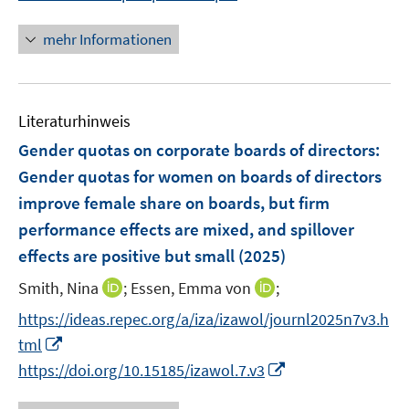
n
e
n
n
n
mehr Informationen
e
u
e
Literaturhinweis
m
F
Gender quotas on corporate boards of directors
:
e
Gender quotas for women on boards of directors
n
improve female share on boards, but firm
s
performance effects are mixed, and spillover
t
e
effects are positive but small
(2025)
r
I
I
Smith, Nina
;
Essen, Emma von
;
ö
n
n
https://ideas.repec.org/a/iza/izawol/journl2025n7v3.h
f
n
n
f
I
tml
e
e
n
n
I
https://doi.org/10.15185/izawol.7.v3
u
u
e
n
n
e
e
n
e