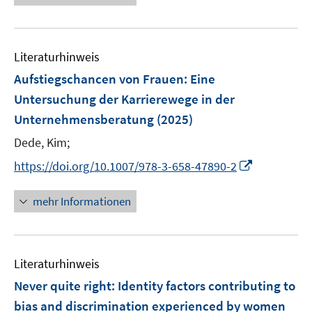
u
e
n
m
m
e
u
e
F
F
m
e
n
e
e
F
Literaturhinweis
m
n
n
e
F
Aufstiegschancen von Frauen
:
Eine
s
s
n
e
t
t
Untersuchung der Karrierewege in der
s
n
e
e
Unternehmensberatung
t
(2025)
s
r
r
e
t
Dede, Kim;
ö
ö
r
e
I
f
f
https://doi.org/10.1007/978-3-658-47890-2
ö
r
n
f
f
f
ö
n
n
n
mehr Informationen
f
f
e
e
e
n
f
u
n
n
e
n
e
n
e
Literaturhinweis
m
n
F
Never quite right: Identity factors contributing to
e
bias and discrimination experienced by women