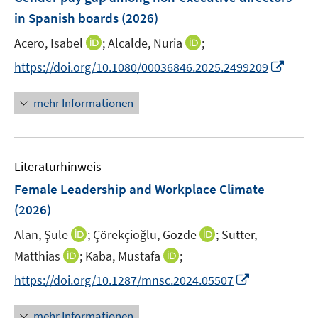
in Spanish boards
(2026)
I
I
Acero, Isabel
;
Alcalde, Nuria
;
n
n
I
https://doi.org/10.1080/00036846.2025.2499209
n
n
n
e
e
n
mehr Informationen
u
u
e
e
e
u
m
m
e
F
F
Literaturhinweis
m
e
e
F
Female Leadership and Workplace Climate
n
n
e
(2026)
s
s
n
t
t
I
I
Alan, Şule
;
Çörekçioğlu, Gozde
;
Sutter,
s
e
e
n
n
t
I
I
Matthias
;
Kaba, Mustafa
;
r
r
n
n
e
n
n
I
https://doi.org/10.1287/mnsc.2024.05507
ö
ö
e
e
r
n
n
n
f
f
u
u
ö
e
e
n
f
f
mehr Informationen