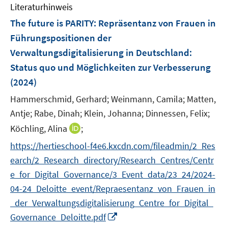
e
e
F
Literaturhinweis
m
n
n
e
F
The future is PARITY
:
Repräsentanz von Frauen in
s
s
n
e
t
t
Führungspositionen der
s
n
e
e
Verwaltungsdigitalisierung in Deutschland:
t
s
r
r
e
Status quo und Möglichkeiten zur Verbesserung
t
ö
ö
r
e
(2024)
f
f
ö
r
f
f
Hammerschmid, Gerhard;
Weinmann, Camila;
Matten,
f
ö
n
n
Antje;
Rabe, Dinah;
f
Klein, Johanna;
Dinnessen, Felix;
f
e
e
n
I
Köchling, Alina
;
f
n
n
e
n
n
https://hertieschool-f4e6.kxcdn.com/fileadmin/2_Res
n
n
e
earch/2_Research_directory/Research_Centres/Centr
e
n
e_for_Digital_Governance/3_Event_data/23_24/2024-
u
04-24_Deloitte_event/Repraesentanz_von_Frauen_in
e
m
_der_Verwaltungsdigitalisierung_Centre_for_Digital_
F
I
Governance_Deloitte.pdf
e
n