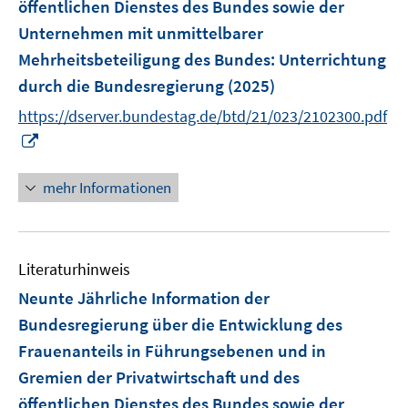
e
öffentlichen Dienstes des Bundes sowie der
f
ö
ö
r
Unternehmen mit unmittelbarer
f
f
f
ö
n
Mehrheitsbeteiligung des Bundes
:
Unterrichtung
f
f
f
e
n
n
durch die Bundesregierung
(2025)
f
n
e
e
n
https://dserver.bundestag.de/btd/21/023/2102300.pdf
n
n
e
I
n
n
n
mehr Informationen
e
u
e
Literaturhinweis
m
F
Neunte Jährliche Information der
e
Bundesregierung über die Entwicklung des
n
Frauenanteils in Führungsebenen und in
s
Gremien der Privatwirtschaft und des
t
e
öffentlichen Dienstes des Bundes sowie der