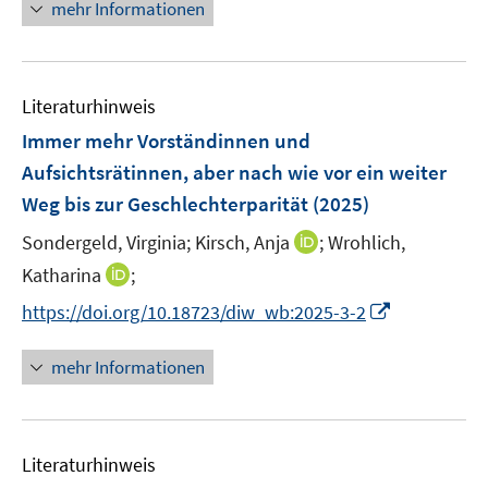
n
mehr Informationen
m
m
u
e
F
F
e
u
e
e
m
e
n
n
F
Literaturhinweis
m
s
s
e
F
Immer mehr Vorständinnen und
t
t
n
e
e
e
Aufsichtsrätinnen, aber nach wie vor ein weiter
s
n
r
r
Weg bis zur Geschlechterparität
(2025)
t
s
ö
ö
e
t
I
Sondergeld, Virginia;
Kirsch, Anja
;
Wrohlich,
f
f
r
e
n
f
f
I
Katharina
;
ö
r
n
n
n
n
I
https://doi.org/10.18723/diw_wb:2025-3-2
f
ö
e
e
e
n
n
f
f
u
n
n
e
n
n
mehr Informationen
f
e
u
e
e
n
m
e
u
n
e
F
m
e
n
e
F
Literaturhinweis
m
n
e