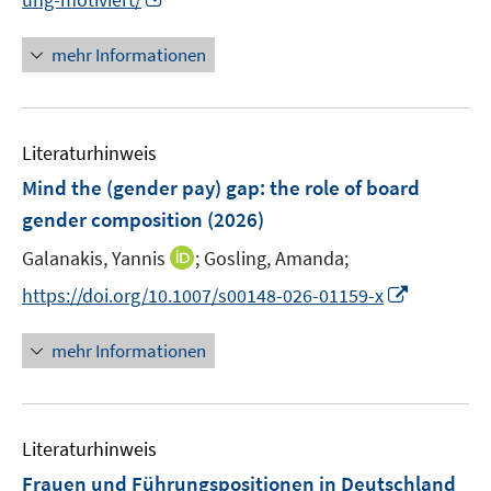
ö
n
n
n
f
e
n
e
mehr Informationen
f
n
e
n
n
u
e
e
n
Literaturhinweis
m
F
Mind the (gender pay) gap: the role of board
e
gender composition
(2026)
n
I
Galanakis, Yannis
;
Gosling, Amanda;
s
n
t
I
https://doi.org/10.1007/s00148-026-01159-x
n
e
n
e
r
n
mehr Informationen
u
ö
e
e
f
u
m
f
e
F
n
Literaturhinweis
m
e
e
F
Frauen und Führungspositionen in Deutschland