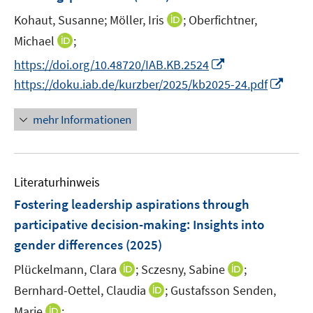
s
e
e
t
I
Kohaut, Susanne;
Möller, Iris
;
Oberfichtner,
r
r
e
n
I
Michael
;
ö
ö
r
n
n
f
f
I
https://doi.org/10.48720/IAB.KB.2524
ö
e
n
f
f
n
I
https://doku.iab.de/kurzber/2025/kb2025-24.pdf
f
u
e
n
n
n
n
f
e
u
e
e
e
n
n
mehr Informationen
m
e
n
n
u
e
e
F
m
e
u
n
e
F
m
e
n
e
F
Literaturhinweis
m
s
n
e
F
Fostering leadership aspirations through
t
s
n
e
e
participative decision-making: Insights into
t
s
n
r
e
gender differences
(2025)
t
s
ö
r
e
t
I
I
Plückelmann, Clara
;
Sczesny, Sabine
;
f
ö
r
e
n
n
f
I
Bernhard-Oettel, Claudia
;
Gustafsson Senden,
f
ö
r
n
n
n
n
f
I
Marie
;