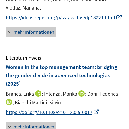
s
e
t
Viollaz, Mariana;
r
e
I
https://ideas.repec.org/p/iza/izadps/dp18221.html
ö
r
n
f
ö
n
mehr Informationen
f
f
e
n
f
u
e
n
e
n
e
Literaturhinweis
m
n
F
Women in the top management team: bridging
e
the gender divide in advanced technologies
n
(2025)
s
t
I
I
Branca, Erika
;
Intenza, Marika
;
Doni, Federica
e
n
n
I
;
Bianchi Martini, Silvio;
r
n
n
n
I
https://doi.org/10.1108/er-01-2025-0017
ö
e
e
n
n
f
u
u
e
n
mehr Informationen
f
e
e