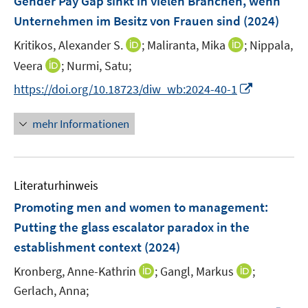
Gender Pay Gap sinkt in vielen Branchen, wenn
s
e
Unternehmen im Besitz von Frauen sind
(2024)
t
n
e
I
I
Kritikos, Alexander S.
;
Maliranta, Mika
;
Nippala,
s
r
n
n
t
I
Veera
;
Nurmi, Satu;
ö
n
n
e
n
f
I
https://doi.org/10.18723/diw_wb:2024-40-1
e
e
r
n
f
n
u
u
ö
e
n
n
mehr Informationen
e
e
f
u
e
e
m
m
f
e
n
u
F
F
n
m
e
e
e
e
F
Literaturhinweis
m
n
n
n
e
F
Promoting men and women to management:
s
s
n
e
t
t
Putting the glass escalator paradox in the
s
n
e
e
establishment context
t
(2024)
s
r
r
e
t
I
I
Kronberg, Anne-Kathrin
;
Gangl, Markus
;
ö
ö
r
e
n
n
Gerlach, Anna;
f
f
ö
r
n
n