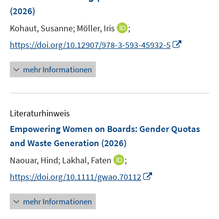
n
n
e
(2026)
s
n
t
I
Kohaut, Susanne;
Möller, Iris
;
s
e
n
t
I
https://doi.org/10.12907/978-3-593-45932-5
r
n
e
n
ö
e
r
n
mehr Informationen
f
u
ö
e
f
e
f
u
n
m
f
e
e
F
n
Literaturhinweis
m
n
e
e
F
Empowering Women on Boards: Gender Quotas
n
n
e
and Waste Generation
(2026)
s
n
t
I
Naouar, Hind;
Lakhal, Faten
;
s
e
n
t
I
https://doi.org/10.1111/gwao.70112
r
n
e
n
ö
e
r
n
mehr Informationen
f
u
ö
e
f
e