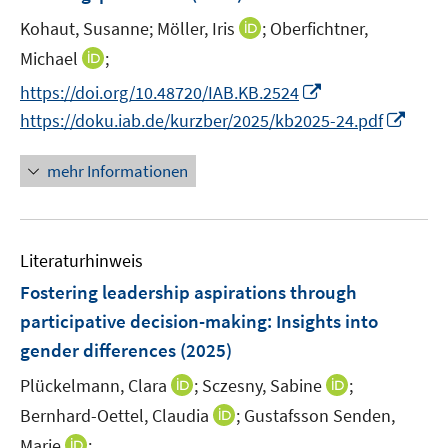
s
e
e
t
I
Kohaut, Susanne;
Möller, Iris
;
Oberfichtner,
r
r
e
n
I
Michael
;
ö
ö
r
n
n
f
f
I
https://doi.org/10.48720/IAB.KB.2524
ö
e
n
f
f
n
I
https://doku.iab.de/kurzber/2025/kb2025-24.pdf
f
u
e
n
n
n
n
f
e
u
e
e
e
n
n
mehr Informationen
m
e
n
n
u
e
e
F
m
e
u
n
e
F
m
e
n
e
F
Literaturhinweis
m
s
n
e
F
Fostering leadership aspirations through
t
s
n
e
e
participative decision-making: Insights into
t
s
n
r
e
gender differences
(2025)
t
s
ö
r
e
t
I
I
Plückelmann, Clara
;
Sczesny, Sabine
;
f
ö
r
e
n
n
f
I
Bernhard-Oettel, Claudia
;
Gustafsson Senden,
f
ö
r
n
n
n
n
f
I
Marie
;