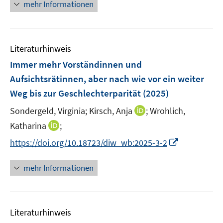
n
mehr Informationen
m
m
u
e
F
F
e
u
e
e
m
e
n
n
F
Literaturhinweis
m
s
s
e
F
Immer mehr Vorständinnen und
t
t
n
e
e
e
Aufsichtsrätinnen, aber nach wie vor ein weiter
s
n
r
r
Weg bis zur Geschlechterparität
(2025)
t
s
ö
ö
e
t
I
Sondergeld, Virginia;
Kirsch, Anja
;
Wrohlich,
f
f
r
e
n
f
f
I
Katharina
;
ö
r
n
n
n
n
I
https://doi.org/10.18723/diw_wb:2025-3-2
f
ö
e
e
e
n
n
f
f
u
n
n
e
n
n
mehr Informationen
f
e
u
e
e
n
m
e
u
n
e
F
m
e
n
e
F
Literaturhinweis
m
n
e