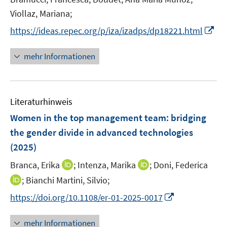
s
e
t
Viollaz, Mariana;
r
e
I
https://ideas.repec.org/p/iza/izadps/dp18221.html
ö
r
n
f
ö
n
mehr Informationen
f
f
e
n
f
u
e
n
e
n
e
Literaturhinweis
m
n
F
Women in the top management team: bridging
e
the gender divide in advanced technologies
n
(2025)
s
t
I
I
Branca, Erika
;
Intenza, Marika
;
Doni, Federica
e
n
n
I
;
Bianchi Martini, Silvio;
r
n
n
n
I
https://doi.org/10.1108/er-01-2025-0017
ö
e
e
n
n
f
u
u
e
n
mehr Informationen
f
e
e