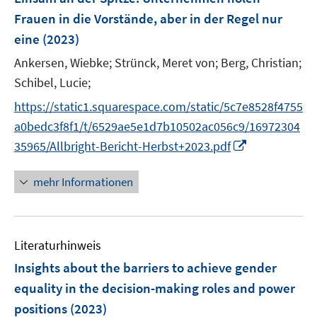
e
Frauen in die Vorstände, aber in der Regel nur
n
eine
(2023)
s
t
Ankersen, Wiebke;
Strünck, Meret von;
Berg, Christian;
e
Schibel, Lucie;
r
https://static1.squarespace.com/static/5c7e8528f4755
ö
a0bedc3f8f1/t/6529ae5e1d7b10502ac056c9/16972304
f
I
35965/Allbright-Bericht-Herbst+2023.pdf
f
n
n
n
e
mehr Informationen
e
n
u
e
Literaturhinweis
m
F
Insights about the barriers to achieve gender
e
equality in the decision-making roles and power
n
positions
(2023)
s