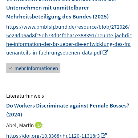
r
Unternehmen mit unmittelbarer
ö
Mehrheitsbeteiligung des Bundes
(2025)
f
https://www.bmbfsfj.bund.de/resource/blob/272026/
f
n
5e24db6ad8fc5db73d04fdba1e388391/neunte-jaehrlic
e
he-information-der-br-ueber-die-entwicklung-des-fra
n
I
uenanteils-in-fuehrungsebenen-data.pdf
n
n
mehr Informationen
e
u
e
Literaturhinweis
m
F
Do Workers Discriminate against Female Bosses?
e
(2024)
n
I
Abel, Martin
;
s
n
t
I
https://doi.org/10.3368/jhr.1120-11318r3