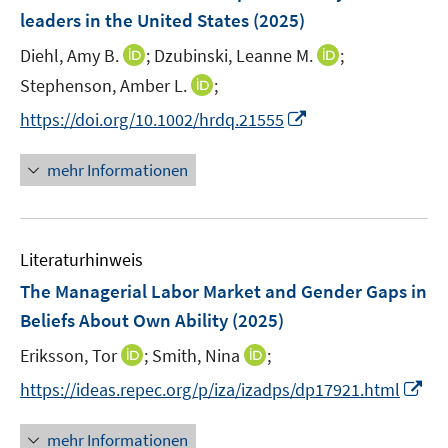
n
leaders in the United States
(2025)
s
t
I
I
Diehl, Amy B.
;
Dzubinski, Leanne M.
;
e
n
n
I
Stephenson, Amber L.
;
r
n
n
n
I
https://doi.org/10.1002/hrdq.21555
ö
e
e
n
n
f
u
u
e
n
mehr Informationen
f
e
e
u
e
n
m
m
e
u
e
F
F
m
e
n
e
e
F
Literaturhinweis
m
n
n
e
F
The Managerial Labor Market and Gender Gaps in
s
s
n
e
t
t
Beliefs About Own Ability
(2025)
s
n
e
e
t
I
I
Eriksson, Tor
;
Smith, Nina
;
s
r
r
e
n
n
t
I
https://ideas.repec.org/p/iza/izadps/dp17921.html
ö
ö
r
n
n
e
n
f
f
ö
e
e
r
n
f
f
mehr Informationen
f