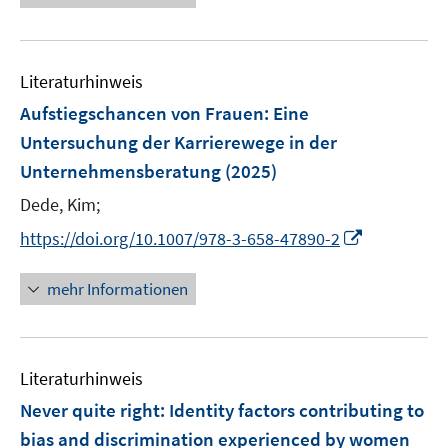
u
e
n
m
m
e
u
e
F
F
m
e
n
e
e
F
Literaturhinweis
m
n
n
e
F
Aufstiegschancen von Frauen
:
Eine
s
s
n
e
t
t
Untersuchung der Karrierewege in der
s
n
e
e
Unternehmensberatung
t
(2025)
s
r
r
e
t
Dede, Kim;
ö
ö
r
e
I
f
f
https://doi.org/10.1007/978-3-658-47890-2
ö
r
n
f
f
f
ö
n
n
n
mehr Informationen
f
f
e
e
e
n
f
u
n
n
e
n
e
n
e
Literaturhinweis
m
n
F
Never quite right: Identity factors contributing to
e
bias and discrimination experienced by women