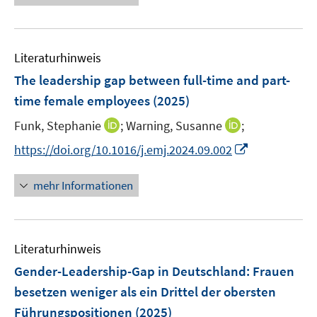
u
u
ö
e
n
n
f
e
e
f
u
e
e
n
m
m
f
e
n
n
e
F
F
n
Literaturhinweis
m
n
e
e
e
F
The leadership gap between full-time and part-
n
n
n
e
time female employees
(2025)
s
s
n
t
t
I
I
Funk, Stephanie
;
Warning, Susanne
;
s
e
e
n
n
t
I
https://doi.org/10.1016/j.emj.2024.09.002
r
r
n
n
e
n
ö
ö
e
e
r
n
mehr Informationen
f
f
u
u
ö
e
f
f
e
e
f
u
n
n
m
m
f
e
e
e
F
F
n
Literaturhinweis
m
n
n
e
e
e
F
Gender-Leadership-Gap in Deutschland: Frauen
n
n
n
e
besetzen weniger als ein Drittel der obersten
s
s
n
Führungspositionen
t
(2025)
t