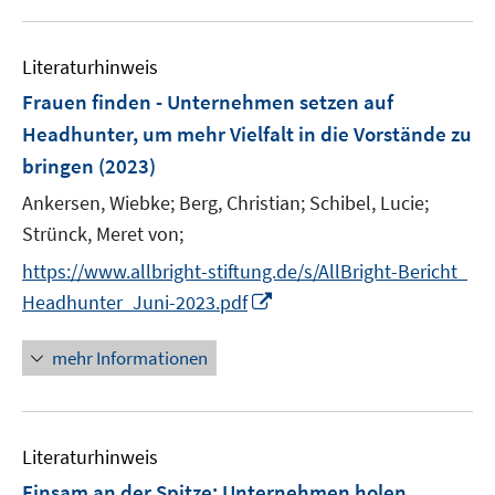
f
e
e
n
u
e
F
F
n
m
m
e
n
e
e
e
F
F
Literaturhinweis
m
n
n
n
e
e
F
Frauen finden - Unternehmen setzen auf
s
s
n
n
e
t
t
Headhunter, um mehr Vielfalt in die Vorstände zu
s
s
n
e
e
bringen
t
(2023)
t
s
r
r
e
e
t
Ankersen, Wiebke;
Berg, Christian;
Schibel, Lucie;
ö
ö
r
r
e
Strünck, Meret von;
f
f
ö
ö
r
f
f
https://www.allbright-stiftung.de/s/AllBright-Bericht_
f
f
ö
n
n
f
f
I
Headhunter_Juni-2023.pdf
f
e
e
n
n
n
f
n
n
e
e
n
mehr Informationen
n
n
n
e
e
u
n
e
Literaturhinweis
m
F
Einsam an der Spitze: Unternehmen holen