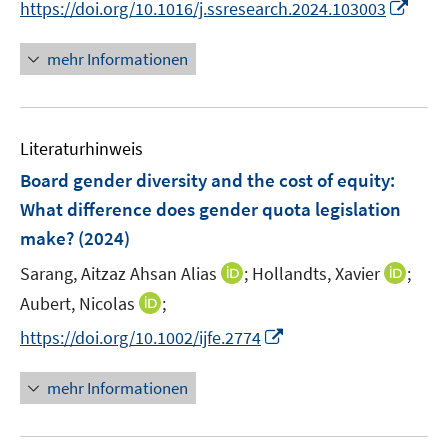
f
f
I
f
https://doi.org/10.1016/j.ssresearch.2024.103003
ö
e
e
n
n
n
f
f
u
u
e
e
n
n
mehr Informationen
f
e
e
n
n
e
e
n
m
m
u
n
e
F
F
e
n
e
e
Literaturhinweis
m
n
n
F
Board gender diversity and the cost of equity:
s
s
e
What difference does gender quota legislation
t
t
n
e
e
make?
(2024)
s
r
r
t
I
I
Sarang, Aitzaz Ahsan Alias
;
Hollandts, Xavier
;
ö
ö
e
n
n
I
Aubert, Nicolas
;
f
f
r
n
n
n
f
f
I
https://doi.org/10.1002/ijfe.2774
ö
e
e
n
n
n
n
f
u
u
e
e
e
n
mehr Informationen
f
e
e
u
n
n
e
n
m
m
e
u
e
F
F
m