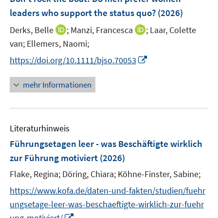
n
e
leaders who support the status quo?
(2026)
s
n
t
I
I
Derks, Belle
;
Manzi, Francesca
;
Laar, Colette
s
e
n
n
t
van;
Ellemers, Naomi;
r
n
n
e
I
https://doi.org/10.1111/bjso.70053
ö
e
e
r
n
f
u
u
ö
n
f
mehr Informationen
e
e
f
e
n
m
m
f
u
e
F
F
n
e
n
e
e
e
Literaturhinweis
m
n
n
n
F
Führungsetagen leer - was Beschäftigte wirklich
s
s
e
zur Führung motiviert
(2026)
t
t
n
e
e
Flake, Regina;
Döring, Chiara;
Köhne-Finster, Sabine;
s
r
r
t
https://www.kofa.de/daten-und-fakten/studien/fuehr
ö
ö
e
ungsetage-leer-was-beschaeftigte-wirklich-zur-fuehr
f
f
r
f
I
f
ung-motiviert/