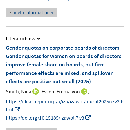
n
e
n
n
n
mehr Informationen
e
u
e
Literaturhinweis
m
F
Gender quotas on corporate boards of directors
:
e
Gender quotas for women on boards of directors
n
improve female share on boards, but firm
s
performance effects are mixed, and spillover
t
e
effects are positive but small
(2025)
r
I
I
Smith, Nina
;
Essen, Emma von
;
ö
n
n
https://ideas.repec.org/a/iza/izawol/journl2025n7v3.h
f
n
n
f
I
tml
e
e
n
n
I
https://doi.org/10.15185/izawol.7.v3
u
u
e
n
n
e
e
n
e