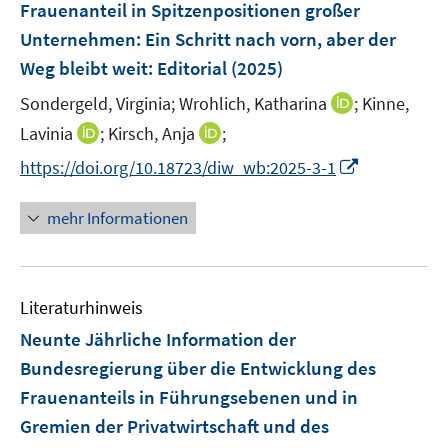
F
Frauenanteil in Spitzenpositionen großer
s
n
e
t
Unternehmen: Ein Schritt nach vorn, aber der
s
n
e
Weg bleibt weit
t
:
Editorial
(2025)
s
r
e
t
I
Sondergeld, Virginia;
Wrohlich, Katharina
;
Kinne,
ö
r
e
n
I
I
Lavinia
;
Kirsch, Anja
;
f
ö
r
n
n
n
f
f
I
https://doi.org/10.18723/diw_wb:2025-3-1
ö
e
n
n
n
f
n
f
u
e
e
e
n
n
mehr Informationen
f
e
u
u
n
e
e
n
m
e
e
n
u
e
F
m
m
e
n
e
F
F
Literaturhinweis
m
n
e
e
F
Neunte Jährliche Information der
s
n
n
e
t
Bundesregierung über die Entwicklung des
s
s
n
e
Frauenanteils in Führungsebenen und in
t
t
s
r
e
e
Gremien der Privatwirtschaft und des
t
ö
r
r