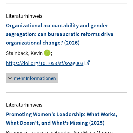
f
u
n
m
f
e
e
F
n
Literaturhinweis
m
n
e
e
F
Organizational accountability and gender
n
n
e
segregation: can bureaucratic reforms drive
s
n
organizational change?
(2026)
t
s
e
t
I
Stainback, Kevin
;
r
e
n
I
https://doi.org/10.1093/sf/soag003
ö
r
n
n
f
ö
e
n
f
mehr Informationen
f
u
e
n
f
e
u
e
n
m
e
n
e
F
Literaturhinweis
m
n
e
F
Promoting Women's Leadership: What Works,
n
e
What Doesn't, and What's Missing
(2025)
s
n
t
Bramucci, Francesca;
Boudet, Ana Maria Munoz;