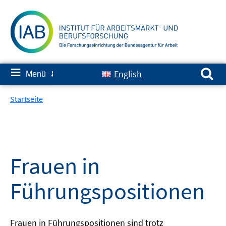
Springe
zum
Inhalt
Suchen nach:
≡
English
Menü
✘
Startseite
Frauen in
Führungspositionen
Frauen in Führungspositionen sind trotz