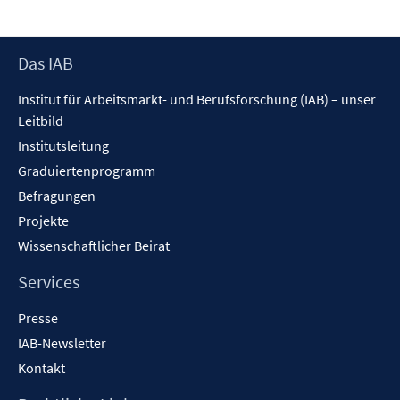
Footer
Das IAB
Inhalt
Institut für Arbeitsmarkt- und Berufsforschung (IAB) – unser
Leitbild
Institutsleitung
Graduiertenprogramm
Befragungen
Projekte
Wissenschaftlicher Beirat
Services
Presse
IAB-Newsletter
Kontakt