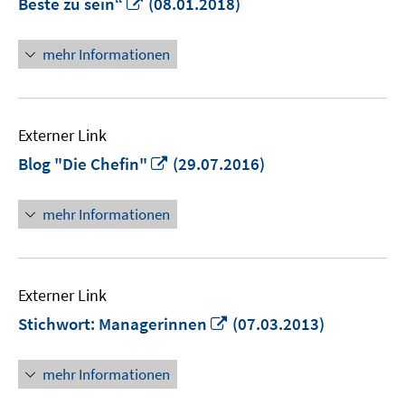
In
Beste zu sein“
(08.01.2018)
neuem
Fenster
mehr Informationen
öffnen
Externer Link
In
Blog "Die Chefin"
(29.07.2016)
neuem
Fenster
mehr Informationen
öffnen
Externer Link
In
Stichwort: Managerinnen
(07.03.2013)
neuem
Fenster
mehr Informationen
öffnen