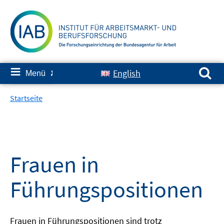
Springe
zum
Inhalt
Suchen nach:
≡
English
Menü
✘
Startseite
Frauen in
Führungspositionen
Frauen in Führungspositionen sind trotz