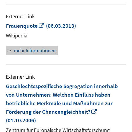
Externer Link
In
Frauenquote
(06.03.2013)
neuem
Wikipedia
Fenster
öffnen
mehr Informationen
Externer Link
Geschlechtsspezifische Segregation innerhalb
von Unternehmen: Welchen Einfluss haben
betriebliche Merkmale und Maßnahmen zur
In
Förderung der Chancengleichheit?
neuem
(01.10.2006)
Fenster
Zentrum für Europäische Wirtschaftsforschung