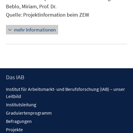
öffnen
Beblo, Miriam, Prof. Dr.
Quelle: Projektinformation beim ZEW
mehr Informationen
Footer
Das IAB
Inhalt
Institut für Arbeitsmarkt- und Berufsforschung (IAB) – unser
Leitbild
Institutsleitung
Graduiertenprogramm
Befragungen
Projekte