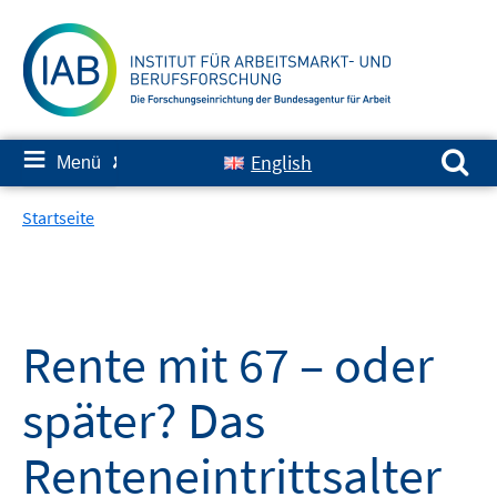
Springe
zum
Inhalt
Suchen nach:
≡
English
Menü
✘
Startseite
Rente mit 67 – oder
später? Das
Renteneintrittsalter