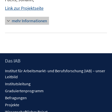
Link zur Projektseite
mehr Informationen
Footer
Das IAB
Inhalt
Institut für Arbeitsmarkt- und Berufsforschung (IAB) – unser
Leitbild
Institutsleitung
Graduiertenprogramm
Befragungen
Projekte
Wissenschaftlicher Beirat