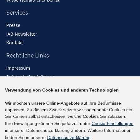
Services
Presse
IAB-Newsletter
Kontakt
Rechtliche Links
Impressum
Datenschutzerklärung
Erklärung zur Barrierefreiheit
Verwendung von Cookies und anderen Technologien
Barrieren melden
Wir möchten unsere Online-Angebote auf Ihre Bedürfnisse
Social-Media-Kanäle
anpassen. Zu diesem Zweck setzen wir sogenannte Cookies ein.
Sie können selbst entscheiden, welche Cookies Sie zulassen.
BlueSky
Ihre Einwilligung können Sie jederzeit unter
Cookie-Einstellungen
YouTube
in unserer Datenschutzerklärung ändern. Weitere Informationen
LinkedIn
finden Sie in unserer
Datenschutzerklärung
.