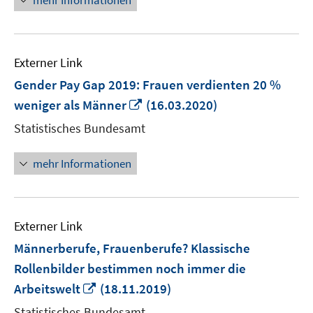
mehr Informationen
Externer Link
Gender Pay Gap 2019: Frauen verdienten 20 %
In
weniger als Männer
(16.03.2020)
neuem
Statistisches Bundesamt
Fenster
öffnen
mehr Informationen
Externer Link
Männerberufe, Frauenberufe? Klassische
Rollenbilder bestimmen noch immer die
In
Arbeitswelt
(18.11.2019)
neuem
Statistisches Bundesamt