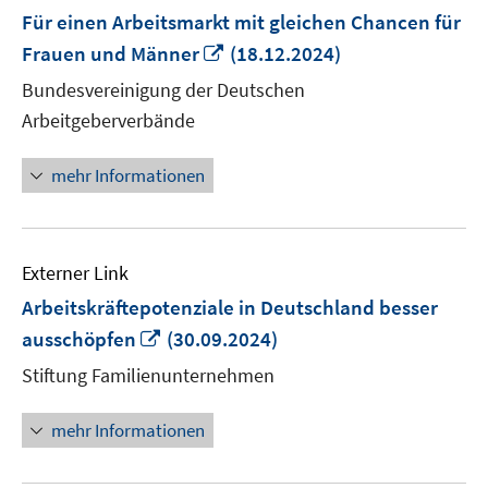
Für einen Arbeitsmarkt mit gleichen Chancen für
In
Frauen und Männer
(18.12.2024)
neuem
Bundesvereinigung der Deutschen
Fenster
Arbeitgeberverbände
öffnen
mehr Informationen
Externer Link
Arbeitskräftepotenziale in Deutschland besser
In
ausschöpfen
(30.09.2024)
neuem
Stiftung Familienunternehmen
Fenster
öffnen
mehr Informationen