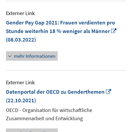
Externer Link
Gender Pay Gap 2021: Frauen verdienten pro
In
Stunde weiterhin 18 % weniger als Männer
neue
(08.03.2022)
Fenst
öffne
mehr Informationen
Externer Link
In
Datenportal der OECD zu Genderthemen
neuem
(22.10.2021)
Fenster
OECD - Organisation für wirtschaftliche
öffnen
Zusammenarbeit und Entwicklung