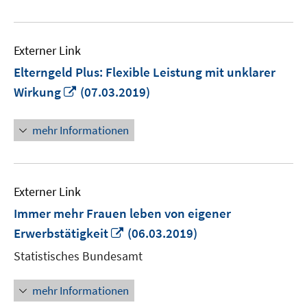
Externer Link
Elterngeld Plus: Flexible Leistung mit unklarer
In
Wirkung
(07.03.2019)
neuem
Fenster
mehr Informationen
öffnen
Externer Link
Immer mehr Frauen leben von eigener
In
Erwerbstätigkeit
(06.03.2019)
neuem
Statistisches Bundesamt
Fenster
öffnen
mehr Informationen