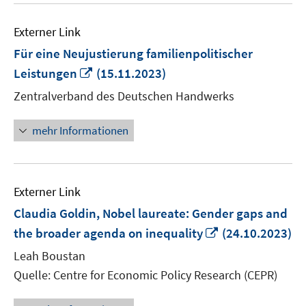
Externer Link
Für eine Neujustierung familienpolitischer
In
Leistungen
(15.11.2023)
neuem
Zentralverband des Deutschen Handwerks
Fenster
öffnen
mehr Informationen
Externer Link
Claudia Goldin, Nobel laureate: Gender gaps and
In
the broader agenda on inequality
(24.10.2023)
neuem
Leah Boustan
Fenster
Quelle: Centre for Economic Policy Research (CEPR)
öffnen