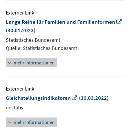
Externer Link
In
Lange Reihe für Familien und Familienformen
ne
(30.01.2023)
Fen
Statistisches Bundesamt
öff
Quelle: Statistisches Bundesamt
mehr Informationen
Externer Link
In
Gleichstellungsindikatoren
(30.03.2022)
neuem
destatis
Fenster
öffnen
mehr Informationen