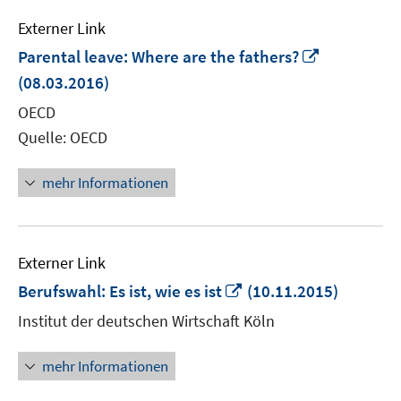
Externer Link
In
Parental leave: Where are the fathers?
neuem
(08.03.2016)
Fenster
OECD
öffnen
Quelle: OECD
mehr Informationen
Externer Link
In
Berufswahl: Es ist, wie es ist
(10.11.2015)
neuem
Institut der deutschen Wirtschaft Köln
Fenster
öffnen
mehr Informationen