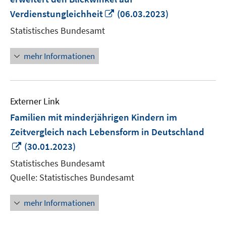
In
Verdienstungleichheit
(06.03.2023)
neuem
Statistisches Bundesamt
Fenster
öffnen
mehr Informationen
Externer Link
Familien mit minderjährigen Kindern im
Zeitvergleich nach Lebensform in Deutschland
In
(30.01.2023)
neuem
Statistisches Bundesamt
Fenster
Quelle: Statistisches Bundesamt
öffnen
mehr Informationen