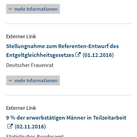
mehr Informationen
Externer Link
Stellungnahme zum Referenten-Entwurf des
In
Entgeltgleichheitsgesetzes
(01.12.2016)
neuem
Deutscher Frauenrat
Fenster
öffnen
mehr Informationen
Externer Link
9 % der erwerbstätigen Männer in Teilzeitarbeit
In
(02.11.2016)
neuem
Statistisches Bundesamt