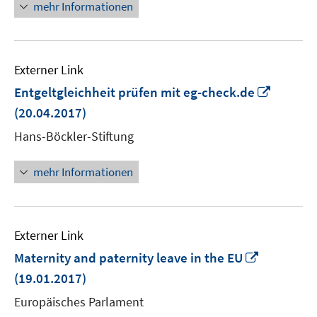
mehr Informationen
Externer Link
In
Entgeltgleichheit prüfen mit eg-check.de
neuem
(20.04.2017)
Fenster
Hans-Böckler-Stiftung
öffnen
mehr Informationen
Externer Link
In
Maternity and paternity leave in the EU
neuem
(19.01.2017)
Fenster
Europäisches Parlament
öffnen