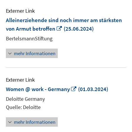
Externer Link
Alleinerziehende sind noch immer am stärksten
In
von Armut betroffen
(25.06.2024)
neuem
BertelsmannStiftung
Fenster
öffnen
mehr Informationen
Externer Link
In
Women @ work - Germany
(01.03.2024)
neuem
Deloitte Germany
Fenster
Quelle: Deloitte
öffnen
mehr Informationen