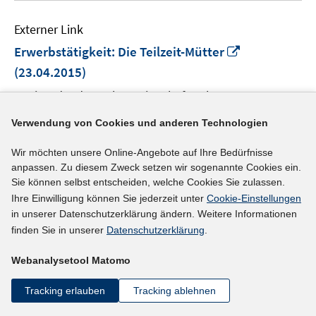
Externer Link
In
Erwerbstätigkeit: Die Teilzeit-Mütter
neuem
(23.04.2015)
Fenster
Institut der deutschen Wirtschaft Köln
öffnen
Verwendung von Cookies und anderen Technologien
mehr Informationen
Wir möchten unsere Online-Angebote auf Ihre Bedürfnisse
anpassen. Zu diesem Zweck setzen wir sogenannte Cookies ein.
Sie können selbst entscheiden, welche Cookies Sie zulassen.
Externer Link
Ihre Einwilligung können Sie jederzeit unter
Cookie-Einstellungen
In
Closing the Gender Pay Gap in the EU
in unserer Datenschutzerklärung ändern. Weitere Informationen
neuem
finden Sie in unserer
Datenschutzerklärung
.
(13.04.2015)
Fenster
Webanalysetool Matomo
öffnen
mehr Informationen
Tracking erlauben
Tracking ablehnen