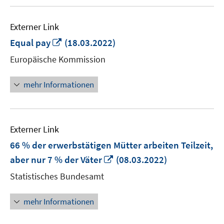
Externer Link
In
Equal pay
(18.03.2022)
neuem
Europäische Kommission
Fenster
öffnen
mehr Informationen
Externer Link
66 % der erwerbstätigen Mütter arbeiten Teilzeit,
In
aber nur 7 % der Väter
(08.03.2022)
neuem
Statistisches Bundesamt
Fenster
öffnen
mehr Informationen