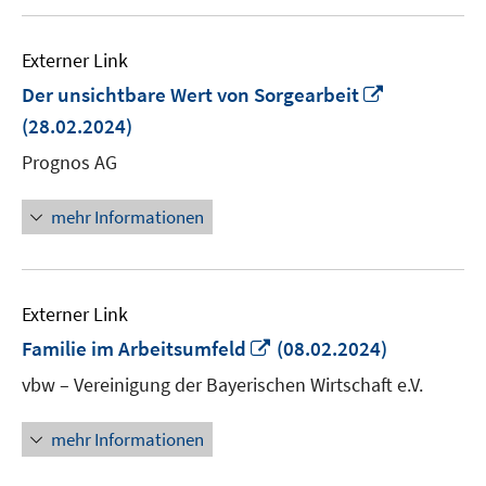
Externer Link
In
Der unsichtbare Wert von Sorgearbeit
neuem
(28.02.2024)
Fenster
Prognos AG
öffnen
mehr Informationen
Externer Link
In
Familie im Arbeitsumfeld
(08.02.2024)
neuem
vbw – Vereinigung der Bayerischen Wirtschaft e.V.
Fenster
öffnen
mehr Informationen