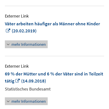
Externer Link
Väter arbeiten häufiger als Männer ohne Kinder
In
(20.02.2019)
neuem
Fenster
mehr Informationen
öffnen
Externer Link
69 % der Mütter und 6 % der Väter sind in Teilzeit
In
tätig
(14.09.2018)
neuem
Statistisches Bundesamt
Fenster
öffnen
mehr Informationen