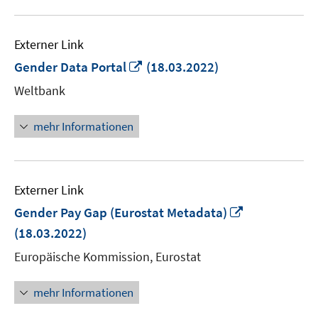
Externer Link
In
Gender Data Portal
(18.03.2022)
neuem
Weltbank
Fenster
öffnen
mehr Informationen
Externer Link
In
Gender Pay Gap (Eurostat Metadata)
neuem
(18.03.2022)
Fenster
Europäische Kommission, Eurostat
öffnen
mehr Informationen