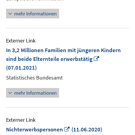
Fenster
öffnen
mehr Informationen
Externer Link
In 3,2 Millionen Familien mit jüngeren Kindern
In
sind beide Elternteile erwerbstätig
neuem
(07.01.2021)
Fenster
Statistisches Bundesamt
öffnen
mehr Informationen
Externer Link
In
Nichterwerbspersonen
(11.06.2020)