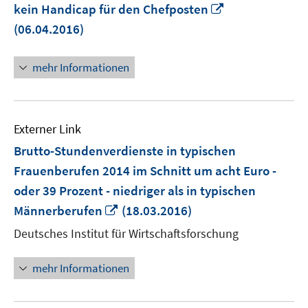
In
kein Handicap für den Chefposten
neuem
(06.04.2016)
Fenster
öffnen
mehr Informationen
Externer Link
Brutto-Stundenverdienste in typischen
Frauenberufen 2014 im Schnitt um acht Euro -
oder 39 Prozent - niedriger als in typischen
In
Männerberufen
(18.03.2016)
neuem
Deutsches Institut für Wirtschaftsforschung
Fenster
öffnen
mehr Informationen