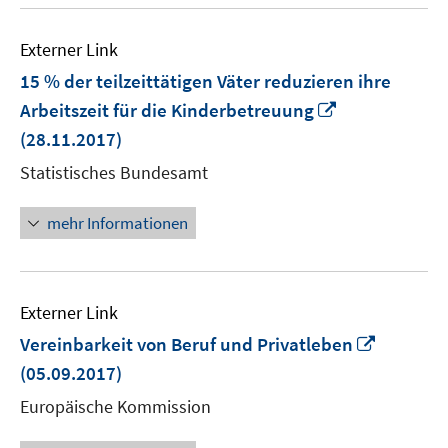
Externer Link
15 % der teilzeittätigen Väter reduzieren ihre
In
Arbeitszeit für die Kinderbetreuung
neuem
(28.11.2017)
Fenster
Statistisches Bundesamt
öffnen
mehr Informationen
Externer Link
In
Vereinbarkeit von Beruf und Privatleben
neuem
(05.09.2017)
Fenster
Europäische Kommission
öffnen