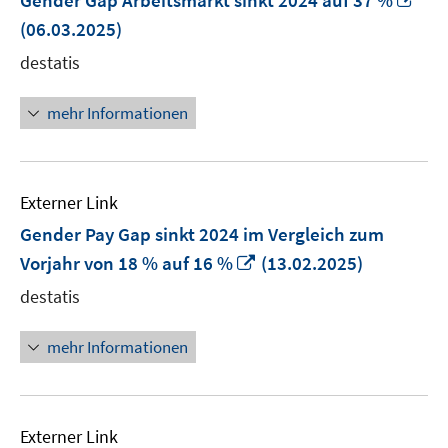
Gender Gap Arbeitsmarkt sinkt 2024 auf 37 %
ne
(06.03.2025)
Fen
destatis
öff
mehr Informationen
Externer Link
Gender Pay Gap sinkt 2024 im Vergleich zum
In
Vorjahr von 18 % auf 16 %
(13.02.2025)
neuem
destatis
Fenster
öffnen
mehr Informationen
Externer Link