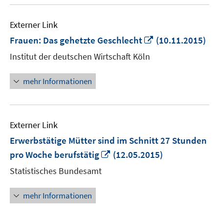
Externer Link
In
Frauen: Das gehetzte Geschlecht
(10.11.2015)
neuem
Institut der deutschen Wirtschaft Köln
Fenster
öffnen
mehr Informationen
Externer Link
Erwerbstätige Mütter sind im Schnitt 27 Stunden
In
pro Woche berufstätig
(12.05.2015)
neuem
Statistisches Bundesamt
Fenster
öffnen
mehr Informationen