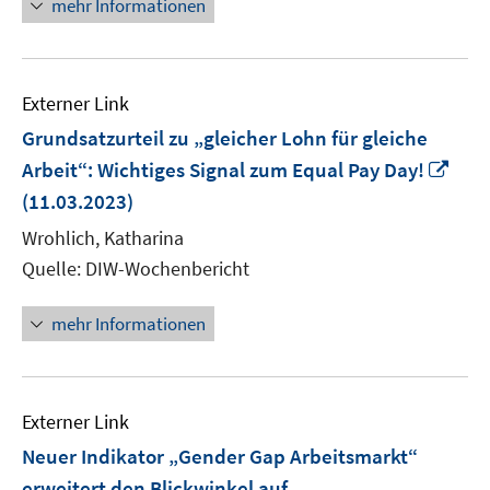
mehr Informationen
Externer Link
Grundsatzurteil zu „gleicher Lohn für gleiche
In
Arbeit“: Wichtiges Signal zum Equal Pay Day!
neu
(11.03.2023)
Fens
Wrohlich, Katharina
öffn
Quelle: DIW-Wochenbericht
mehr Informationen
Externer Link
Neuer Indikator „Gender Gap Arbeitsmarkt“
erweitert den Blickwinkel auf