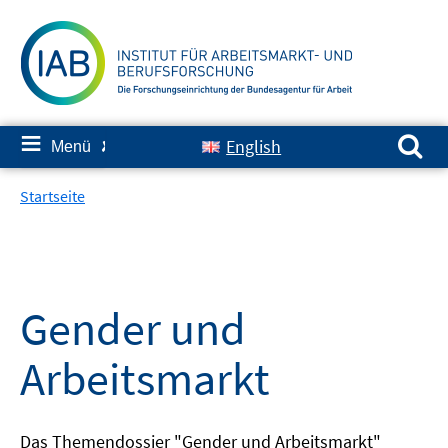
Springe
zum
Inhalt
Suchen nach:
≡
English
Menü
✘
Startseite
Gender und
Arbeitsmarkt
Das Themendossier "Gender und Arbeitsmarkt"