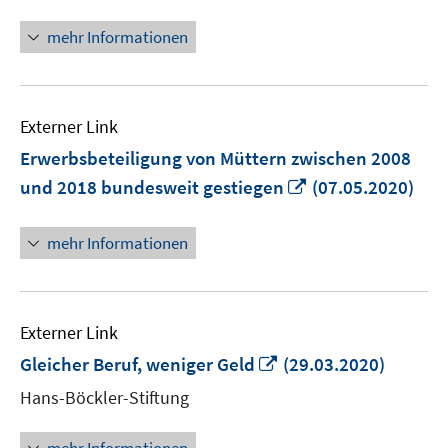
neuem
Fenster
mehr Informationen
öffnen
Externer Link
Erwerbsbeteiligung von Müttern zwischen 2008
In
und 2018 bundesweit gestiegen
(07.05.2020)
neuem
Fenster
mehr Informationen
öffnen
Externer Link
In
Gleicher Beruf, weniger Geld
(29.03.2020)
neuem
Hans-Böckler-Stiftung
Fenster
öffnen