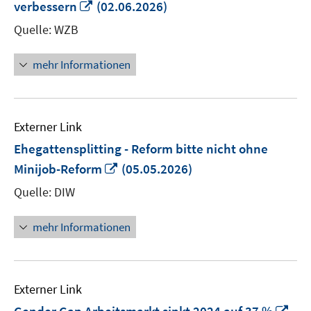
In
verbessern
(02.06.2026)
neuem
Quelle: WZB
Fenster
öffnen
mehr Informationen
Externer Link
Ehegattensplitting - Reform bitte nicht ohne
In
Minijob-Reform
(05.05.2026)
neuem
Quelle: DIW
Fenster
öffnen
mehr Informationen
Externer Link
In