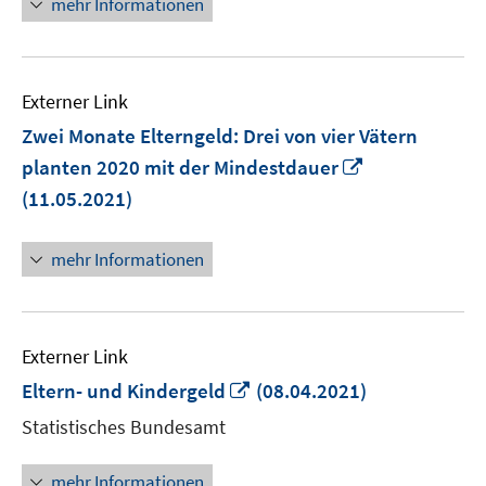
mehr Informationen
Externer Link
Zwei Monate Elterngeld: Drei von vier Vätern
In
planten 2020 mit der Mindestdauer
neuem
(11.05.2021)
Fenster
öffnen
mehr Informationen
Externer Link
In
Eltern- und Kindergeld
(08.04.2021)
neuem
Statistisches Bundesamt
Fenster
öffnen
mehr Informationen