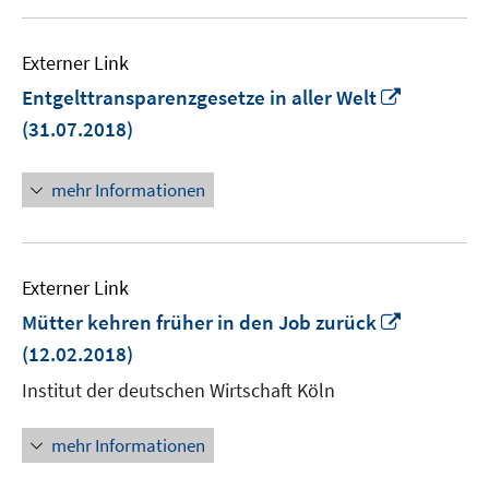
Externer Link
In
Entgelttransparenzgesetze in aller Welt
neuem
(31.07.2018)
Fenster
öffnen
mehr Informationen
Externer Link
In
Mütter kehren früher in den Job zurück
neuem
(12.02.2018)
Fenster
Institut der deutschen Wirtschaft Köln
öffnen
mehr Informationen