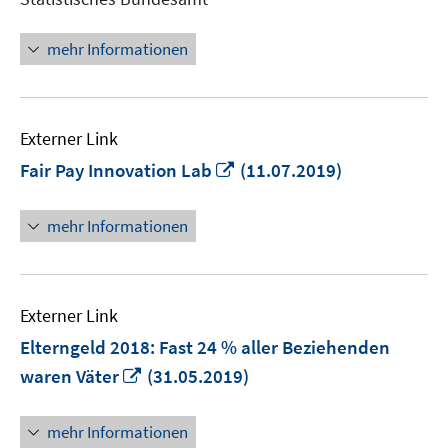
Fenster
öffnen
mehr Informationen
Externer Link
In
Fair Pay Innovation Lab
(11.07.2019)
neuem
Fenster
mehr Informationen
öffnen
Externer Link
Elterngeld 2018: Fast 24 % aller Beziehenden
In
waren Väter
(31.05.2019)
neuem
Fenster
mehr Informationen
öffnen