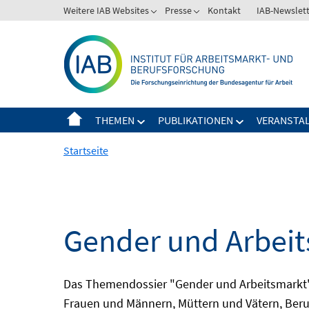
Springe
Weitere IAB Websites
Presse
Kontakt
IAB-Newslet
zum
Inhalt
THEMEN
PUBLIKATIONEN
VERANSTA
Startseite
Gender und Arbei
Das Themendossier "Gender und Arbeitsmarkt" 
Frauen und Männern, Müttern und Vätern, Beru