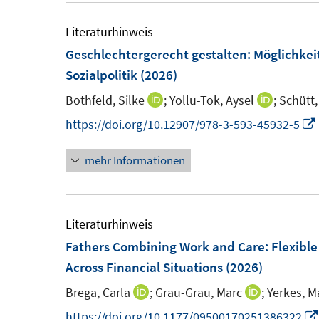
e
f
m
Literaturhinweis
f
F
Geschlechtergerecht gestalten
:
Möglichkei
n
e
Sozialpolitik
(2026)
e
n
n
Bothfeld, Silke
;
Yollu-Tok, Aysel
;
Schütt,
I
I
s
n
n
https://doi.org/10.12907/978-3-593-45932-5
t
n
n
e
mehr Informationen
e
e
r
u
u
ö
e
e
f
f
m
m
Literaturhinweis
f
f
F
F
Fathers Combining Work and Care: Flexibl
n
e
e
Across Financial Situations
(2026)
e
n
n
n
Brega, Carla
;
Grau-Grau, Marc
;
Yerkes, M
I
I
s
s
n
n
https://doi.org/10.1177/09500170251386322