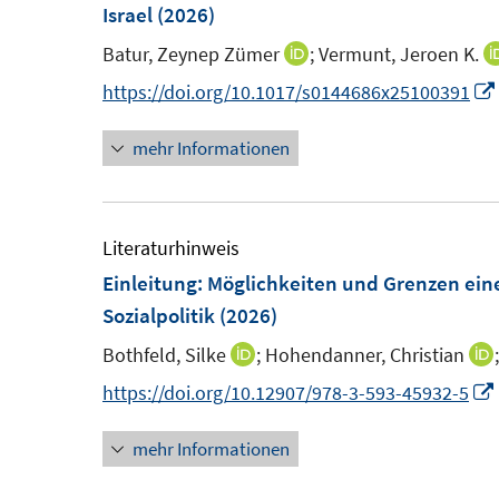
e
e
Israel
(2026)
n
n
Batur, Zeynep Zümer
;
Vermunt, Jeroen K.
I
s
s
n
https://doi.org/10.1017/s0144686x25100391
t
t
n
e
e
mehr Informationen
e
r
r
u
ö
ö
e
f
f
m
Literaturhinweis
f
f
F
Einleitung: Möglichkeiten und Grenzen ein
n
n
e
Sozialpolitik
(2026)
e
e
n
n
n
Bothfeld, Silke
;
Hohendanner, Christian
I
I
s
n
https://doi.org/10.12907/978-3-593-45932-5
t
n
e
mehr Informationen
e
r
u
ö