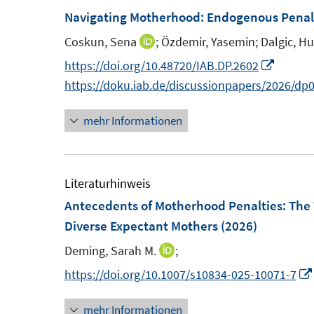
ö
F
F
Navigating Motherhood: Endogenous Penalt
f
f
e
e
n
f
Coskun, Sena
;
Özdemir, Yasemin;
Dalgic, H
I
n
n
e
n
n
I
https://doi.org/10.48720/IAB.DP.2602
s
s
n
e
n
n
https://doku.iab.de/discussionpapers/2026/dp
t
t
n
e
n
e
e
mehr Informationen
u
e
r
r
e
u
ö
ö
m
e
f
f
F
m
Literaturhinweis
f
f
e
F
Antecedents of Motherhood Penalties: The 
n
n
n
e
Diverse Expectant Mothers
(2026)
e
e
s
n
n
n
Deming, Sarah M.
;
I
t
s
n
https://doi.org/10.1007/s10834-025-10071-7
e
t
n
r
e
mehr Informationen
e