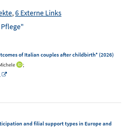
ekte
,
6 Externe Links
 Pflege"
comes of Italian couples after childbirth*
(2026)
Michele
;
I
n
I
1
n
n
e
n
u
e
e
u
m
e
F
m
ticipation and filial support types in Europe and