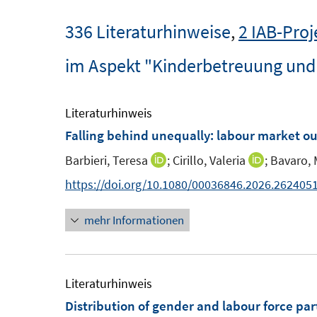
336 Literaturhinweise
,
2 IAB-Proj
im Aspekt "Kinderbetreuung und
Literaturhinweis
Falling behind unequally: labour market out
Barbieri, Teresa
;
Cirillo, Valeria
;
Bavaro, 
I
I
n
n
https://doi.org/10.1080/00036846.2026.262405
n
n
mehr Informationen
e
e
u
u
e
e
m
m
Literaturhinweis
F
F
Distribution of gender and labour force par