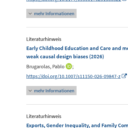
t
t
n
n
e
e
mehr Informationen
e
e
r
r
u
u
ö
ö
e
e
f
f
m
m
Literaturhinweis
f
f
F
F
Early Childhood Education and Care and mot
n
n
e
e
weak causal design biases
(2026)
e
e
n
n
n
n
Brugarolas, Pablo
;
I
s
s
n
https://doi.org/10.1007/s11150-026-09847-z
t
t
n
e
e
mehr Informationen
e
r
r
u
ö
ö
e
f
f
m
Literaturhinweis
f
f
F
Exports, Gender Inequality, and Family C
n
n