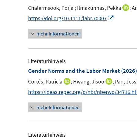
e
e
e
Chalermsook, Porjai;
Ilmakunnas, Pekka
;
Ar
I
n
n
n
n
I
https://doi.org/10.1111/labr.70007
s
n
n
t
mehr Informationen
e
n
e
u
e
r
e
u
ö
m
e
Literaturhinweis
f
F
m
Gender Norms and the Labor Market
(2026)
f
e
F
n
Cortés, Patricia
;
Hwang, Jisoo
;
Pan, Jess
I
I
n
e
e
n
n
https://ideas.repec.org/p/nbr/nberwo/34716.h
s
n
n
n
n
t
s
mehr Informationen
e
e
e
t
u
u
r
e
e
e
ö
r
m
m
Literaturhinweis
f