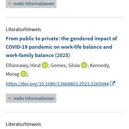
n
f
f
mehr Informationen
f
u
e
n
n
f
e
u
e
e
n
m
e
n
n
e
F
Literaturhinweis
m
n
e
F
From public to private: the gendered impact of
n
e
COVID-19 pandemic on work-life balance and
s
n
work-family balance
t
(2025)
s
e
t
I
I
Elhinnawy, Hind
;
Gomes, Silvia
;
Kennedy,
r
e
n
n
I
Morag
;
ö
r
n
n
n
f
I
https://doi.org/10.1080/13668803.2023.2265044
ö
e
e
n
f
n
f
u
u
e
n
n
mehr Informationen
f
e
e
u
e
e
n
m
m
e
n
u
e
F
F
m
e
n
e
e
F
Literaturhinweis
m
n
n
e