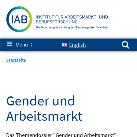
Springe
zum
Inhalt
Suchen nach:
≡
English
Menü
✘
Startseite
Gender und
Arbeitsmarkt
Das Themendossier "Gender und Arbeitsmarkt"