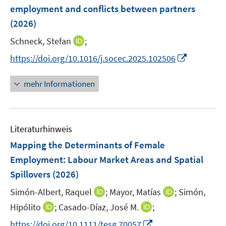
e
t
employment and conflicts between partners
s
n
e
(2026)
t
s
r
e
t
I
Schneck, Stefan
;
ö
r
e
n
f
I
https://doi.org/10.1016/j.socec.2025.102506
ö
r
n
f
n
f
ö
e
n
n
f
mehr Informationen
f
u
e
e
n
f
e
n
u
e
n
m
e
n
e
F
Literaturhinweis
m
n
e
F
Mapping the Determinants of Female
n
e
Employment: Labour Market Areas and Spatial
s
n
Spillovers
(2026)
t
s
e
t
I
I
Simón-Albert, Raquel
;
Mayor, Matías
;
Simón,
r
e
n
n
I
I
Hipólito
;
Casado-Díaz, José M.
;
ö
r
n
n
n
n
f
I
https://doi.org/10.1111/tesg.70057