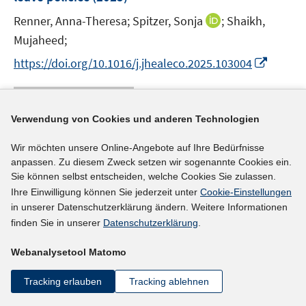
s
r
r
e
t
I
Renner, Anna-Theresa;
Spitzer, Sonja
;
Shaikh,
ö
ö
r
e
n
Mujaheed;
f
f
ö
r
n
f
f
I
f
https://doi.org/10.1016/j.jhealeco.2025.103004
ö
e
n
n
n
f
f
u
e
e
n
n
mehr Informationen
f
e
n
n
e
e
n
m
Verwendung von Cookies und anderen Technologien
u
n
e
F
e
n
Wir möchten unsere Online-Angebote auf Ihre Bedürfnisse
e
Literaturhinweis
m
anpassen. Zu diesem Zweck setzen wir sogenannte Cookies ein.
n
F
Sie können selbst entscheiden, welche Cookies Sie zulassen.
German Parents Attaining Intrapersonal Work-
s
e
Ihre Einwilligung können Sie jederzeit unter
Cookie-Einstellungen
Family Balance While Implementing the 50/50-
t
n
in unserer Datenschutzerklärung ändern. Weitere Informationen
e
Split-Model with Their Partners
(2025)
s
finden Sie in unserer
Datenschutzerklärung
.
r
t
I
I
Schaber, Ronja
;
Garthus-Niegel, Susan
;
Simm,
ö
Webanalysetool Matomo
e
n
n
Josefine;
Patella, Tirza;
f
r
n
n
f
Tracking erlauben
Tracking ablehnen
I
https://doi.org/10.1007/s10834-024-09989-1
ö
e
e
n
n