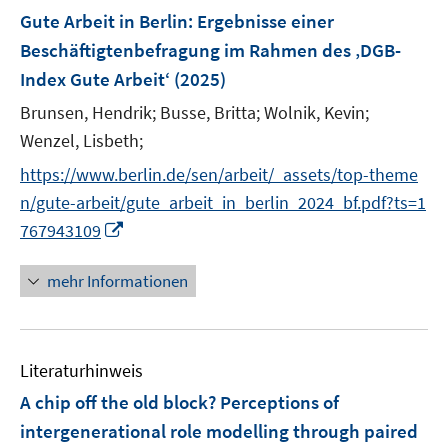
n
n
e
e
F
Gute Arbeit in Berlin
:
Ergebnisse einer
s
n
n
e
t
Beschäftigtenbefragung im Rahmen des ‚DGB-
s
s
n
e
Index Gute Arbeit‘
t
t
(2025)
s
r
e
e
t
Brunsen, Hendrik;
Busse, Britta;
Wolnik, Kevin;
ö
r
r
e
Wenzel, Lisbeth;
f
ö
ö
r
f
https://www.berlin.de/sen/arbeit/_assets/top-theme
f
f
ö
n
f
f
n/gute-arbeit/gute_arbeit_in_berlin_2024_bf.pdf?ts=1
f
e
n
n
I
767943109
f
n
e
e
n
n
n
n
n
e
mehr Informationen
e
n
u
e
Literaturhinweis
m
F
A chip off the old block? Perceptions of
e
intergenerational role modelling through paired
n