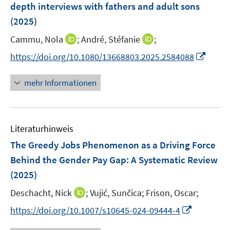
depth interviews with fathers and adult sons
s
(2025)
t
e
I
I
Cammu, Nola
;
André, Stéfanie
;
r
n
n
I
https://doi.org/10.1080/13668803.2025.2584088
ö
n
n
n
f
e
e
n
mehr Informationen
f
u
u
e
n
e
e
u
e
m
m
e
n
F
F
Literaturhinweis
m
e
e
F
The Greedy Jobs Phenomenon as a Driving Force
n
n
e
Behind the Gender Pay Gap: A Systematic Review
s
s
n
(2025)
t
t
s
e
e
t
I
Deschacht, Nick
;
Vujić, Sunčica;
Frison, Oscar;
r
r
e
n
I
https://doi.org/10.1007/s10645-024-09444-4
ö
ö
r
n
n
f
f
ö
e