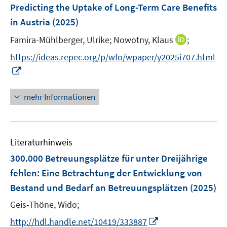
F
Predicting the Uptake of Long-Term Care Benefits
s
s
n
e
t
t
in Austria
(2025)
s
n
e
e
t
I
Famira-Mühlberger, Ulrike;
Nowotny, Klaus
;
s
r
r
e
n
t
https://ideas.repec.org/p/wfo/wpaper/y2025i707.html
ö
ö
r
n
e
I
f
f
ö
e
r
n
f
f
f
u
ö
n
n
n
mehr Informationen
f
e
f
e
e
e
n
m
f
u
n
n
e
F
n
e
n
e
e
Literaturhinweis
m
n
n
F
300.000 Betreuungsplätze für unter Dreijährige
s
e
fehlen
:
Eine Betrachtung der Entwicklung von
t
n
e
Bestand und Bedarf an Betreuungsplätzen
(2025)
s
r
t
Geis-Thöne, Wido;
ö
e
I
http://hdl.handle.net/10419/333887
f