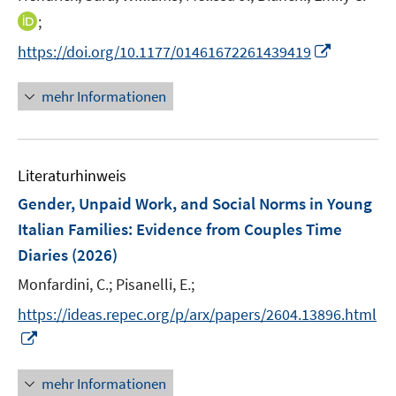
e
e
e
t
I
;
r
r
r
e
n
I
https://doi.org/10.1177/01461672261439419
ö
ö
ö
r
n
n
f
f
f
ö
e
n
mehr Informationen
f
f
f
f
u
e
n
n
n
f
e
u
e
e
e
n
m
e
n
n
n
e
F
Literaturhinweis
m
n
e
F
Gender, Unpaid Work, and Social Norms in Young
n
e
Italian Families: Evidence from Couples Time
s
n
Diaries
t
(2026)
s
e
t
Monfardini, C.;
Pisanelli, E.;
r
e
https://ideas.repec.org/p/arx/papers/2604.13896.html
ö
r
I
f
ö
n
f
f
n
n
mehr Informationen
f