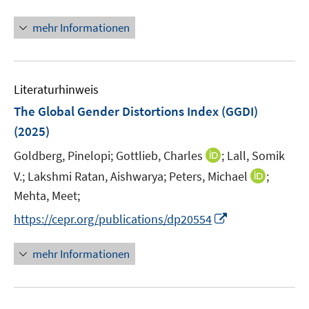
r
n
f
ö
n
n
mehr Informationen
f
e
e
f
u
n
n
e
e
Literaturhinweis
m
n
F
The Global Gender Distortions Index (GGDI)
e
(2025)
n
I
Goldberg, Pinelopi;
Gottlieb, Charles
;
Lall, Somik
s
n
t
I
V.;
Lakshmi Ratan, Aishwarya;
Peters, Michael
;
n
e
n
Mehta, Meet;
e
r
n
I
https://cepr.org/publications/dp20554
u
ö
e
n
e
f
u
n
mehr Informationen
m
f
e
e
F
n
m
u
e
e
F
e
n
n
e