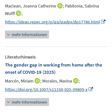
n
t
I
Maclean, Joanna Catherine
;
Pabilonia, Sabrina
s
e
n
t
I
Wulff
;
r
n
e
n
I
https://ideas.repec.org/p/iza/izadps/dp17786.html
ö
e
r
n
n
f
u
ö
e
n
f
mehr Informationen
e
f
u
e
n
m
f
e
u
e
F
n
m
e
n
e
e
F
Literaturhinweis
m
n
n
e
F
The gender gap in working from home after the
s
n
e
t
onset of COVID-19
(2025)
s
n
e
t
I
I
Marcén, Miriam
;
Morales, Marina
;
s
r
e
n
n
t
I
https://doi.org/10.1007/s11150-025-09809-x
ö
r
n
n
e
n
f
ö
e
e
r
n
f
mehr Informationen
f
u
u
ö
e
n
f
e
e
f