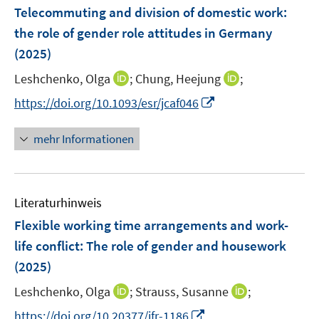
e
F
Telecommuting and division of domestic work:
n
e
the role of gender role attitudes in Germany
s
n
(2025)
t
s
e
t
I
I
Leshchenko, Olga
;
Chung, Heejung
;
r
e
n
n
I
https://doi.org/10.1093/esr/jcaf046
ö
r
n
n
n
f
ö
e
e
n
f
mehr Informationen
f
u
u
e
n
f
e
e
u
e
n
m
m
e
n
e
F
F
Literaturhinweis
m
n
e
e
F
Flexible working time arrangements and work-
n
n
e
life conflict: The role of gender and housework
s
s
n
(2025)
t
t
s
e
e
t
I
I
Leshchenko, Olga
;
Strauss, Susanne
;
r
r
e
n
n
I
https://doi.org/10.20377/jfr-1186
ö
ö