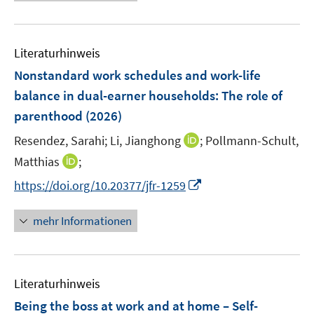
e
e
n
u
n
e
e
n
Literaturhinweis
m
F
Nonstandard work schedules and work-life
e
balance in dual-earner households: The role of
n
parenthood
(2026)
s
t
I
Resendez, Sarahi;
Li, Jianghong
;
Pollmann-Schult,
e
n
I
Matthias
;
r
n
n
I
https://doi.org/10.20377/jfr-1259
ö
e
n
n
f
u
e
n
mehr Informationen
f
e
u
e
n
m
e
u
e
F
m
e
n
e
F
Literaturhinweis
m
n
e
F
Being the boss at work and at home – Self-
s
n