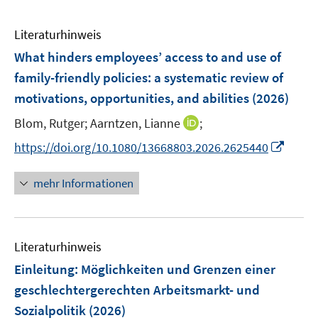
Literaturhinweis
What hinders employees’ access to and use of
family-friendly policies: a systematic review of
motivations, opportunities, and abilities
(2026)
I
Blom, Rutger;
Aarntzen, Lianne
;
n
I
https://doi.org/10.1080/13668803.2026.2625440
n
n
e
n
mehr Informationen
u
e
e
u
m
e
F
Literaturhinweis
m
e
F
Einleitung: Möglichkeiten und Grenzen einer
n
e
geschlechtergerechten Arbeitsmarkt- und
s
n
Sozialpolitik
(2026)
t
s