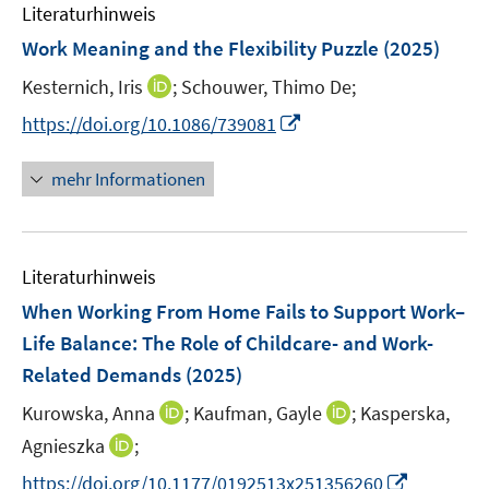
F
F
Literaturhinweis
m
n
n
e
e
F
Work Meaning and the Flexibility Puzzle
(2025)
s
s
n
n
e
t
t
s
s
I
Kesternich, Iris
;
Schouwer, Thimo De;
n
e
e
t
t
n
s
I
https://doi.org/10.1086/739081
r
r
e
e
n
t
n
ö
ö
r
r
e
e
n
mehr Informationen
f
f
ö
ö
u
r
e
f
f
f
f
e
ö
u
n
n
f
f
m
f
e
e
e
n
n
F
Literaturhinweis
f
m
n
n
e
e
e
n
F
When Working From Home Fails to Support Work–
n
n
n
e
e
Life Balance: The Role of Childcare- and Work-
s
n
n
Related Demands
t
(2025)
s
e
t
I
I
Kurowska, Anna
;
Kaufman, Gayle
;
Kasperska,
r
e
n
n
I
Agnieszka
;
ö
r
n
n
n
f
I
https://doi.org/10.1177/0192513x251356260
ö