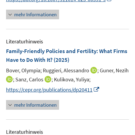
ö
ö
r
n
f
f
ö
n
mehr Informationen
f
f
f
e
n
n
f
u
e
e
n
e
n
n
e
Literaturhinweis
m
n
F
Family-Friendly Policies and Fertility: What Firms
e
Have to Do With It?
(2025)
n
I
Bover, Olympia;
Ruggieri, Alessandro
;
Guner, Nezih
s
n
t
I
I
;
Sanz, Carlos
;
Kulikova, Yuliya;
n
e
n
n
I
https://cepr.org/publications/dp20411
e
r
n
n
n
u
ö
e
e
n
mehr Informationen
e
f
u
u
e
m
f
e
e
u
F
n
m
m
e
e
e
F
F
Literaturhinweis
m