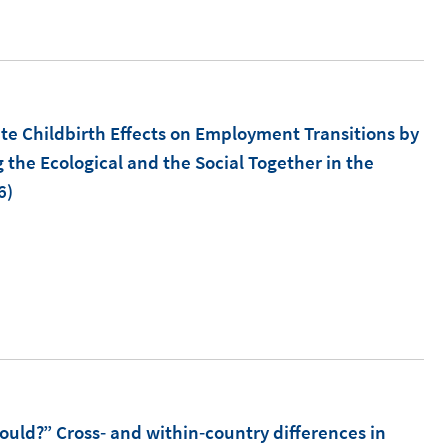
n
ö
ö
r
e
f
f
ö
u
f
f
f
e
n
n
f
m
te Childbirth Effects on Employment Transitions by
e
e
n
F
g the Ecological and the Social Together in the
n
n
e
e
6)
n
n
s
t
e
r
ö
f
f
uld?” Cross‐ and within‐country differences in
n