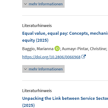
mehr Informationen
e
e
u
r
e
ö
m
Literaturhinweis
f
F
Equal value, equal pay: Concepts, mechan
f
e
equity
(2025)
n
n
e
Baggio, Marianna
;
Aumayr-Pintar, Christine;
I
s
n
n
I
https://doi.org/10.2806/0066968
t
n
n
e
mehr Informationen
e
n
r
u
e
ö
e
u
f
m
e
Literaturhinweis
f
F
m
Unpacking the Link between Service Secto
n
e
F
(2025)
e