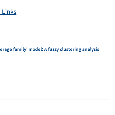
 Links
rage family’ model: A fuzzy clustering analysis
I
n
n
e
u
e