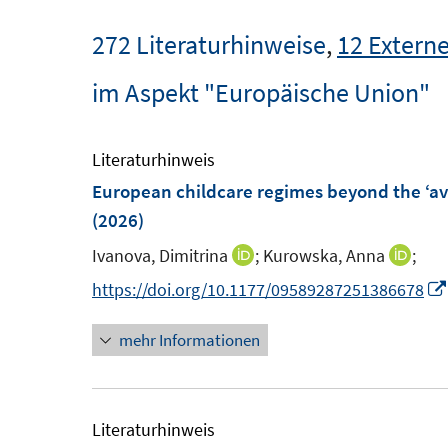
272 Literaturhinweise
,
12 Externe
im Aspekt "Europäische Union"
Literaturhinweis
European childcare regimes beyond the ‘ave
(2026)
Ivanova, Dimitrina
;
Kurowska, Anna
;
I
I
n
n
https://doi.org/10.1177/09589287251386678
n
n
mehr Informationen
e
e
u
u
e
e
m
m
Literaturhinweis