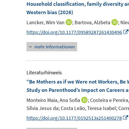
F
F
Household classification, family diversity a
e
e
Western bias
(2026)
n
n
Lancker, Wim Van
;
Bartova, Alzbeta
;
Nie
I
I
s
s
n
n
https://doi.org/10.1177/09589287261430496
t
t
n
n
e
e
mehr Informationen
e
e
r
r
u
u
ö
ö
e
e
f
f
m
m
Literaturhinweis
f
f
F
F
“Be Mothers as if we Were not Workers, Be 
n
n
e
e
Study on Parenthood’s Impact on Careers a
e
e
n
n
n
n
Monteiro Maia, Ana Sofia
;
Costeira e Pereira
I
s
s
Sílvia Jesus da;
Costa Leão, Teresa Isabel;
Corr
n
t
t
n
https://doi.org/10.1177/0192513x251400278
e
e
e
r
r