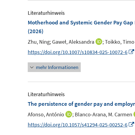
u
f
f
ö
e
Literaturhinweis
f
f
f
m
Motherhood and Systemic Gender Pay Gap 
n
n
f
F
(2026)
e
e
n
e
n
n
e
Zhu, Ning;
Gaweł, Aleksandra
;
Toikko, Timo
I
n
n
n
https://doi.org/10.1007/s10834-025-10072-6
s
n
t
mehr Informationen
e
e
u
r
e
ö
m
Literaturhinweis
f
F
The persistence of gender pay and employ
f
e
n
Afonso, António
;
Blanco-Arana, M. Carmen
I
n
e
n
https://doi.org/10.1057/s41294-025-00252-6
s
n
n
t