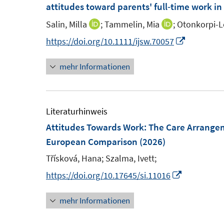
e
F
attitudes toward parents' full‐time work i
n
e
Salin, Milla
;
Tammelin, Mia
;
Otonkorpi-Le
I
I
s
n
n
n
I
https://doi.org/10.1111/ijsw.70057
t
s
n
n
n
e
t
mehr Informationen
e
e
n
r
e
u
u
e
ö
r
e
e
u
f
ö
m
m
e
Literaturhinweis
f
f
F
F
m
Attitudes Towards Work: The Care Arrange
n
f
e
e
F
European Comparison
(2026)
e
n
n
n
e
n
e
Třísková, Hana;
Szalma, Ivett;
s
s
n
n
I
https://doi.org/10.17645/si.11016
t
t
s
n
e
e
t
mehr Informationen
n
r
r
e
e
ö
ö
r