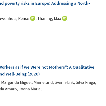
m
nd poverty risks in Europe: Addressing a North-
F
e
uwenhuis, Rense
;
Thaning, Max
;
I
I
n
n
n
I
s
n
n
n
t
e
e
n
e
u
u
e
r
e
e
u
ö
m
m
e
f
F
F
m
Workers as if we Were not Mothers”: A Qualitative
f
e
e
F
nd Well-Being
(2026)
n
n
n
e
e
, Margarida Miguel;
Mamelund, Svenn-Erik;
Silva Fraga,
s
s
n
n
eia Amaro, Joana Maria;
t
t
s
I
e
e
t
n
r
r
e