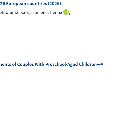
n 26 European countries
(2026)
e
n
htoranta, Katri;
Isoniemi, Henna
;
I
n
n
e
u
e
m
F
ments of Couples With Preschool‐Aged Children—A
e
n
s
t
e
r
ö