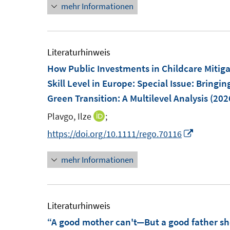
mehr Informationen
u
ö
ö
e
f
f
m
f
f
F
Literaturhinweis
n
n
e
How Public Investments in Childcare Mitiga
e
e
n
Skill Level in Europe
:
Special Issue: Bringin
n
n
s
Green Transition: A Multilevel Analysis
(202
t
Plavgo, Ilze
;
I
e
n
I
https://doi.org/10.1111/rego.70116
r
n
n
ö
mehr Informationen
e
n
f
u
e
f
e
u
n
m
e
Literaturhinweis
e
F
m
“A good mother can't—But a good father sho
n