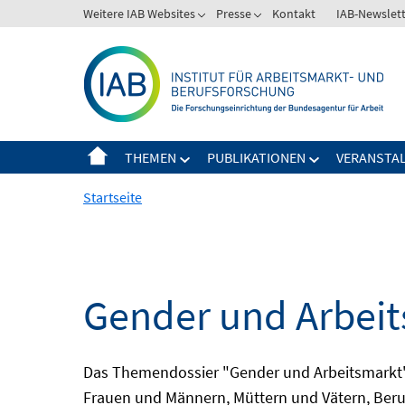
Springe
Weitere IAB Websites
Presse
Kontakt
IAB-Newslet
zum
Inhalt
THEMEN
PUBLIKATIONEN
VERANSTA
Startseite
Gender und Arbei
Das Themendossier "Gender und Arbeitsmarkt" 
Frauen und Männern, Müttern und Vätern, Beru