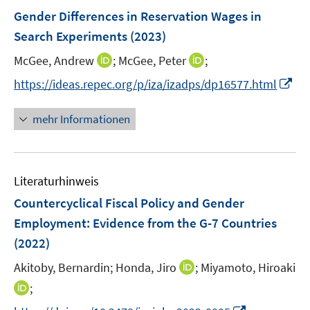
n
n
e
e
F
Gender Differences in Reservation Wages in
n
n
e
Search Experiments
(2023)
s
n
t
I
I
McGee, Andrew
;
McGee, Peter
;
s
e
n
n
t
I
https://ideas.repec.org/p/iza/izadps/dp16577.html
r
n
n
e
n
ö
e
e
r
n
mehr Informationen
f
u
u
ö
e
f
e
e
f
u
n
m
m
f
e
e
F
F
n
Literaturhinweis
m
n
e
e
e
F
Countercyclical Fiscal Policy and Gender
n
n
n
e
Employment: Evidence from the G-7 Countries
s
s
n
(2022)
t
t
s
e
e
t
I
Akitoby, Bernardin;
Honda, Jiro
;
Miyamoto, Hiroaki
r
r
e
n
I
;
ö
ö
r
n
n
f
f
I