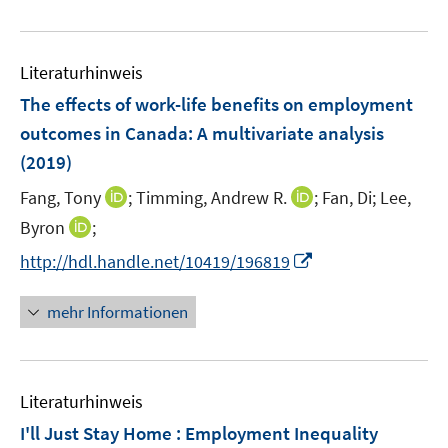
e
F
F
n
u
e
e
e
e
n
n
n
Literaturhinweis
m
s
s
F
The effects of work-life benefits on employment
t
t
e
e
e
outcomes in Canada
:
A multivariate analysis
n
r
r
(2019)
s
ö
ö
t
I
I
Fang, Tony
;
Timming, Andrew R.
;
Fan, Di;
Lee,
f
f
e
n
n
f
f
I
Byron
;
r
n
n
n
n
n
I
http://hdl.handle.net/10419/196819
ö
e
e
e
e
n
n
f
u
u
n
n
e
n
mehr Informationen
f
e
e
u
e
n
m
m
e
u
e
F
F
m
e
n
e
e
F
Literaturhinweis
m
n
n
e
F
I'll Just Stay Home : Employment Inequality
s
s
n