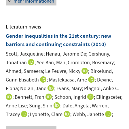
mehr Informationen
f
f
ö
e
n
n
f
u
e
e
f
e
n
n
n
Literaturhinweis
m
e
F
Gender inequalities in the 21st century
:
new
n
e
barriers and continuing constraints
(2010)
n
Scott, Jacqueline;
Henau, Jerome De;
Gershuny,
s
t
I
Jonathan
;
Yee Kan, Man;
Crompton, Rosemary;
e
n
I
Ahmed, Sameera;
Le Feuvre, Nicky
;
Birkelund,
r
n
n
I
I
Gunn Elisabeth
;
Mastekaasa, Arne
;
Devine,
ö
e
n
n
n
I
Fiona;
Nolan, Jane
;
Evans, Mary;
Plagnol, Anke C.
f
u
e
n
n
n
f
I
e
I
I
;
Bennett, Fran
;
Schoon, Ingrid
;
Ellingsceter,
u
e
e
n
n
n
m
n
n
I
e
Anne Lise;
Sung, Sirin
;
Dale, Angela;
Warren,
u
u
e
e
n
F
n
n
n
m
I
e
I
e
I
Tracey
;
Lyonette, Clare
;
Webb, Janette
;
u
n
e
e
e
e
n
F
n
m
n
m
n
e
u
n
u
u
e
e
n
F
n
F
n