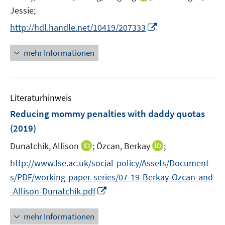
r
e
n
t
Jessie;
ö
r
n
e
f
I
http://hdl.handle.net/10419/207333
ö
e
r
f
n
f
u
ö
n
n
mehr Informationen
f
e
f
e
e
n
m
f
n
u
e
F
n
e
n
e
e
Literaturhinweis
m
n
n
F
Reducing mommy penalties with daddy quotas
s
e
(2019)
t
n
e
I
I
Dunatchik, Allison
;
Özcan, Berkay
;
s
r
n
n
t
http://www.lse.ac.uk/social-policy/Assets/Document
ö
n
n
e
f
s/PDF/working-paper-series/07-19-Berkay-Ozcan-and
e
e
r
f
I
-Allison-Dunatchik.pdf
u
u
ö
n
n
e
e
f
e
n
mehr Informationen
m
m
f
n