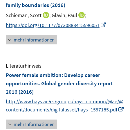
e
family boundaries
(2016)
n
I
I
Schieman, Scott
;
Glavin, Paul
;
s
n
n
t
I
https://doi.org/10.1177/0730888415596051
n
n
e
n
e
e
r
n
mehr Informationen
u
u
ö
e
e
e
f
u
m
m
f
e
F
F
n
Literaturhinweis
m
e
e
e
F
Power female ambition
:
Develop career
n
n
n
e
opportunities. Global gender diversity report
s
s
n
2016
(2016)
t
t
s
e
e
t
http://www.hays.ae/cs/groups/hays_common/@ae/@
r
r
e
I
content/documents/digitalasset/hays_1597185.pdf
ö
ö
r
n
f
f
ö
n
mehr Informationen
f
f
f
e