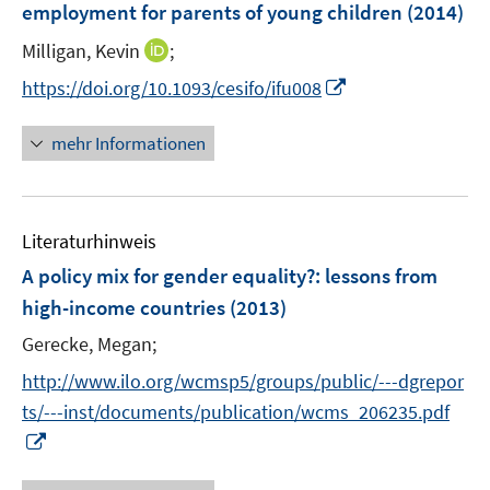
t
employment for parents of young children
(2014)
s
n
e
t
I
Milligan, Kevin
;
s
r
e
n
t
I
https://doi.org/10.1093/cesifo/ifu008
ö
r
n
e
n
f
ö
e
r
n
f
mehr Informationen
f
u
ö
e
n
f
e
f
u
e
n
m
f
e
n
e
F
n
Literaturhinweis
m
n
e
e
F
A policy mix for gender equality?
:
lessons from
n
n
e
high-income countries
(2013)
s
n
t
Gerecke, Megan;
s
e
t
http://www.ilo.org/wcmsp5/groups/public/---dgrepor
r
e
ts/---inst/documents/publication/wcms_206235.pdf
ö
r
I
f
ö
n
f
f