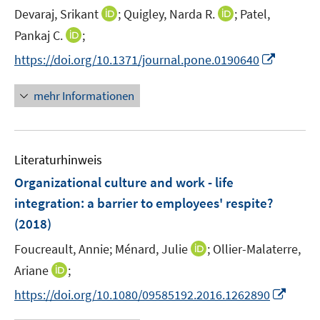
I
I
Devaraj, Srikant
;
Quigley, Narda R.
;
Patel,
s
n
n
t
I
Pankaj C.
;
n
n
e
n
I
https://doi.org/10.1371/journal.pone.0190640
e
e
r
n
n
u
u
ö
e
n
mehr Informationen
e
e
f
u
e
m
m
f
e
u
F
F
n
m
e
e
e
e
F
Literaturhinweis
m
n
n
n
e
F
Organizational culture and work - life
s
s
n
e
t
t
integration
:
a barrier to employees' respite?
s
n
e
e
(2018)
t
s
r
r
e
t
I
Foucreault, Annie;
Ménard, Julie
;
Ollier-Malaterre,
ö
ö
r
e
n
I
Ariane
;
f
f
ö
r
n
n
f
f
f
I
https://doi.org/10.1080/09585192.2016.1262890
ö
e
n
n
n
f
n
f
u