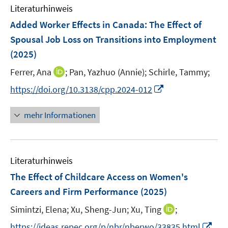
e
F
n
Literaturhinweis
m
n
e
e
F
Added Worker Effects in Canada: The Effect of
n
n
e
Spousal Job Loss on Transitions into Employment
s
n
(2025)
t
s
e
t
I
Ferrer, Ana
;
Pan, Yazhuo (Annie);
Schirle, Tammy;
r
e
n
I
https://doi.org/10.3138/cpp.2024-012
ö
r
n
n
f
ö
e
n
f
mehr Informationen
f
u
e
n
f
e
u
e
n
m
e
n
e
F
Literaturhinweis
m
n
e
F
The Effect of Childcare Access on Women's
n
e
Careers and Firm Performance
(2025)
s
n
t
I
Simintzi, Elena;
Xu, Sheng-Jun;
Xu, Ting
;
s
e
n
t
I
https://ideas.repec.org/p/nbr/nberwo/33835.html