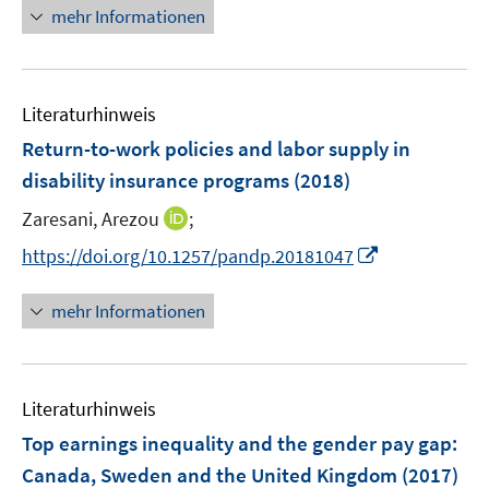
n
mehr Informationen
f
e
e
f
e
n
m
m
f
u
e
F
F
n
e
n
e
e
e
Literaturhinweis
m
n
n
n
F
Return-to-work policies and labor supply in
s
s
e
disability insurance programs
(2018)
t
t
n
e
e
I
Zaresani, Arezou
;
s
r
r
n
t
I
https://doi.org/10.1257/pandp.20181047
ö
ö
n
e
n
f
f
e
r
n
mehr Informationen
f
f
u
ö
e
n
n
e
f
u
e
e
m
f
e
n
n
F
n
Literaturhinweis
m
e
e
F
Top earnings inequality and the gender pay gap
:
n
n
e
Canada, Sweden and the United Kingdom
(2017)
s
n