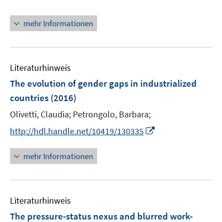
e
r
mehr Informationen
ö
f
f
n
Literaturhinweis
e
The evolution of gender gaps in industrialized
n
countries
(2016)
Olivetti, Claudia;
Petrongolo, Barbara;
I
http://hdl.handle.net/10419/130335
n
n
mehr Informationen
e
u
e
Literaturhinweis
m
F
The pressure-status nexus and blurred work-