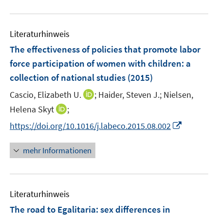
n
n
f
u
e
e
n
e
n
n
e
Literaturhinweis
m
n
F
The effectiveness of policies that promote labor
e
force participation of women with children
:
a
n
collection of national studies
(2015)
s
t
I
Cascio, Elizabeth U.
;
Haider, Steven J.;
Nielsen,
e
n
I
Helena Skyt
;
r
n
n
I
https://doi.org/10.1016/j.labeco.2015.08.002
ö
e
n
n
f
u
e
n
mehr Informationen
f
e
u
e
n
m
e
u
e
F
m
e
n
e
F
Literaturhinweis
m
n
e
F
The road to Egalitaria
:
sex differences in
s
n
e