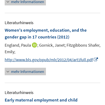
n
n
mehr Informationen
f
e
e
n
u
n
e
e
n
Literaturhinweis
m
F
Women's employment, education, and the
e
gender gap in 17 countries
(2012)
n
I
England, Paula
;
Gornick, Janet;
Fitzgibbons Shafer,
s
n
t
Emily;
n
e
I
http://www.bls.gov/opub/mlr/2012/04/art1full.pdf
e
r
n
u
ö
n
mehr Informationen
e
f
e
m
f
u
F
n
e
e
e
Literaturhinweis
m
n
n
F
Early maternal employment and child
s
e