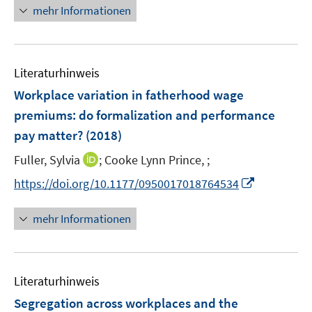
e
e
e
n
n
mehr Informationen
f
e
u
n
n
e
e
n
m
e
n
u
e
F
m
e
n
e
F
Literaturhinweis
m
n
e
F
Workplace variation in fatherhood wage
s
n
e
t
premiums
:
do formalization and performance
s
n
e
pay matter?
t
(2018)
s
r
e
t
I
Fuller, Sylvia
;
Cooke Lynn Prince, ;
ö
r
e
n
f
I
https://doi.org/10.1177/0950017018764534
ö
r
n
f
n
f
ö
e
n
n
f
mehr Informationen
f
u
e
e
n
f
e
n
u
e
n
m
e
n
e
F
Literaturhinweis
m
n
e
F
Segregation across workplaces and the
n