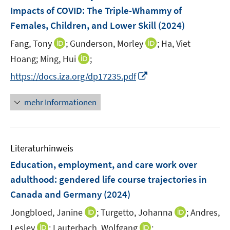
n
n
n
e
Impacts of COVID: The Triple-Whammy of
s
s
n
Females, Children, and Lower Skill
t
t
(2024)
s
e
e
t
I
I
Fang, Tony
;
Gunderson, Morley
;
Ha, Viet
r
r
e
n
n
I
Hoang;
Ming, Hui
;
ö
ö
r
n
n
n
f
f
I
https://docs.iza.org/dp17235.pdf
ö
e
e
n
f
f
n
f
u
u
e
n
n
n
mehr Informationen
f
e
e
u
e
e
e
n
m
m
e
n
n
u
e
F
F
m
e
n
e
e
F
Literaturhinweis
m
n
n
e
F
Education, employment, and care work over
s
s
n
e
t
t
adulthood: gendered life course trajectories in
s
n
e
e
Canada and Germany
t
(2024)
s
r
r
e
t
I
I
Jongbloed, Janine
;
Turgetto, Johanna
;
Andres,
ö
ö
r
e
n
n
I
I
Lesley
;
Lauterbach, Wolfgang
f
;
f