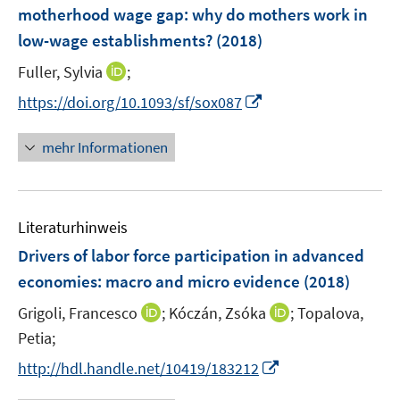
e
motherhood wage gap
:
why do mothers work in
s
n
low-wage establishments?
t
(2018)
s
e
t
I
Fuller, Sylvia
;
r
e
n
I
https://doi.org/10.1093/sf/sox087
ö
r
n
n
f
ö
e
n
f
mehr Informationen
f
u
e
n
f
e
u
e
n
m
e
n
e
F
Literaturhinweis
m
n
e
F
Drivers of labor force participation in advanced
n
e
economies
:
macro and micro evidence
(2018)
s
n
t
I
I
Grigoli, Francesco
;
Kóczán, Zsóka
;
Topalova,
s
e
n
n
t
Petia;
r
n
n
e
I
http://hdl.handle.net/10419/183212
ö
e
e
r
n
f
u
u
ö