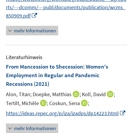
e
rts/---dcomm/---publ/documents/publication/wcms_
r
I
850909.pdf
ö
n
f
n
mehr Informationen
f
e
n
u
e
e
n
Literaturhinweis
m
F
From Mancession to Shecession: Women's
e
Employment in Regular and Pandemic
n
Recessions
(2021)
s
t
I
I
Alon, Titan;
Doepke, Matthias
;
Koll, David
;
e
n
n
I
I
Tertilt, Michèle
;
Coskun, Sena
;
r
n
n
n
n
I
https://ideas.repec.org/p/iza/izadps/dp14223.html
ö
e
e
n
n
n
f
u
u
e
e
n
mehr Informationen
f
e
e
u
u