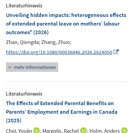
Literaturhinweis
Unveiling hidden impacts: heterogeneous effects
of extended parental leave on mothers’ labour
outcomes*
(2026)
Zhao, Qiongda;
Zhang, Zhuo;
I
https://doi.org/10.1080/00036846.2026.2624050
n
n
mehr Informationen
e
u
e
Literaturhinweis
m
F
The Effects of Extended Parental Benefits on
e
Parents’ Employment and Earnings in Canada
n
(2025)
s
t
I
I
Choi, Youjin
;
Margolis, Rachel
;
Holm, Anders