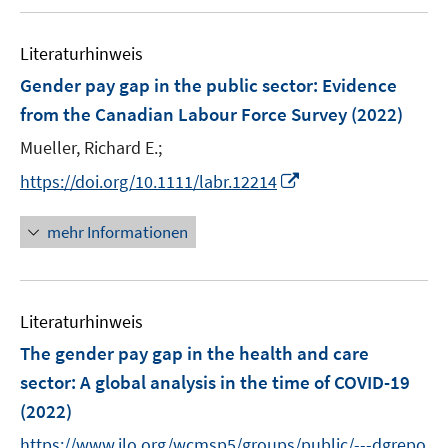
u
n
e
e
F
F
m
e
n
n
e
e
F
Literaturhinweis
m
s
s
n
n
e
F
t
t
Gender pay gap in the public sector: Evidence
s
s
n
e
e
e
t
t
from the Canadian Labour Force Survey
(2022)
s
n
r
r
e
e
t
Mueller, Richard E.;
s
ö
ö
r
r
e
t
f
f
I
https://doi.org/10.1111/labr.12214
ö
ö
r
e
f
f
n
f
f
ö
r
n
n
n
mehr Informationen
f
f
f
ö
e
e
e
n
n
f
f
n
n
u
e
e
n
f
e
n
n
e
n
Literaturhinweis
m
n
e
F
The gender pay gap in the health and care
n
e
sector
:
A global analysis in the time of COVID-19
n
(2022)
s
t
https://www.ilo.org/wcmsp5/groups/public/---dgrepo