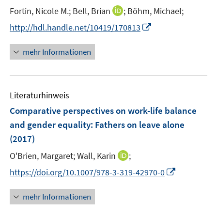
t
I
Fortin, Nicole M.;
Bell, Brian
;
Böhm, Michael;
s
e
n
t
I
http://hdl.handle.net/10419/170813
r
n
e
n
ö
e
r
n
mehr Informationen
f
u
ö
e
f
e
f
u
n
m
f
e
e
F
n
Literaturhinweis
m
n
e
e
F
Comparative perspectives on work-life balance
n
n
e
and gender equality
:
Fathers on leave alone
s
n
(2017)
t
s
e
t
I
O'Brien, Margaret;
Wall, Karin
;
r
e
n
I
https://doi.org/10.1007/978-3-319-42970-0
ö
r
n
n
f
ö
e
n
f
mehr Informationen
f
u
e
n
f
e