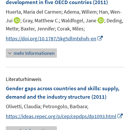
development in five OECD countries
(2011)
t
n
e
Huerta, Maria del Carmen;
Adema, Willem;
Han, Wen-
s
r
t
I
I
Jui
;
Gray, Matthew C.;
Waldfogel, Jane
;
Deding,
ö
e
n
n
Mette;
Baxter, Jennifer;
Corak, Miles;
f
r
n
n
f
I
https://doi.org/10.1787/5kg5dlmtxhvh-en
ö
e
e
n
n
f
u
u
e
n
mehr Informationen
f
e
e
n
e
n
m
m
u
e
F
F
e
n
e
e
Literaturhinweis
m
n
n
F
Gender gaps across countries and skills
:
supply,
s
s
e
demand and the industry structure
(2011)
t
t
n
e
e
Olivetti, Claudia;
Petrongolo, Barbara;
s
r
r
t
I
https://ideas.repec.org/p/cep/cepdps/dp1093.html
ö
ö
e
n
f
f
r
n