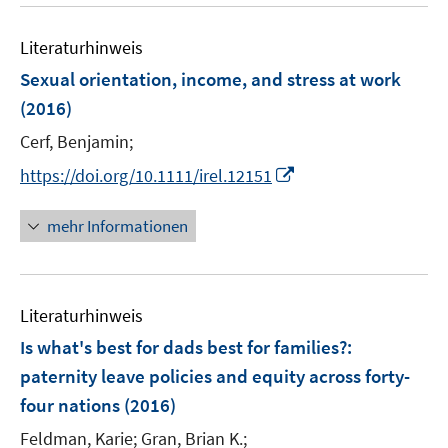
u
e
n
m
e
n
e
F
Literaturhinweis
m
n
e
F
Sexual orientation, income, and stress at work
n
e
(2016)
s
n
t
Cerf, Benjamin;
s
e
t
I
https://doi.org/10.1111/irel.12151
r
e
n
ö
r
n
mehr Informationen
f
ö
e
f
f
u
n
f
e
e
n
Literaturhinweis
m
n
e
F
Is what's best for dads best for families?
:
n
e
paternity leave policies and equity across forty-
n
four nations
(2016)
s
t
Feldman, Karie;
Gran, Brian K.;