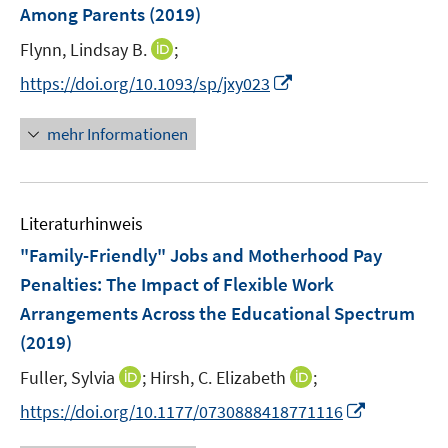
e
t
t
Among Parents
(2019)
s
n
e
e
t
I
Flynn, Lindsay B.
;
s
r
r
e
n
t
I
https://doi.org/10.1093/sp/jxy023
ö
ö
r
n
e
n
f
f
ö
e
r
n
f
f
mehr Informationen
f
u
ö
e
n
n
f
e
f
u
e
e
n
m
f
e
n
n
e
F
n
Literaturhinweis
m
n
e
e
F
"Family-Friendly" Jobs and Motherhood Pay
n
n
e
Penalties
:
The Impact of Flexible Work
s
n
Arrangements Across the Educational Spectrum
t
s
e
(2019)
t
r
e
I
I
Fuller, Sylvia
;
Hirsh, C. Elizabeth
;
ö
r
n
n
f
I
https://doi.org/10.1177/0730888418771116
ö
n
n
f
n
f