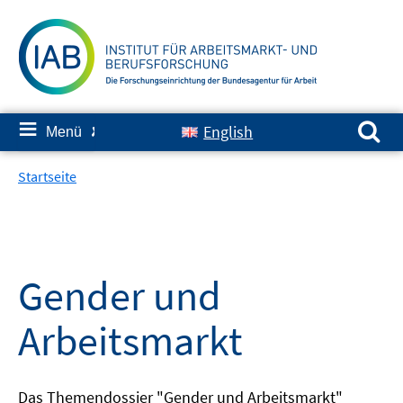
Springe
zum
Inhalt
Suchen nach:
≡
English
Menü
✘
Startseite
Gender und
Arbeitsmarkt
Das Themendossier "Gender und Arbeitsmarkt"