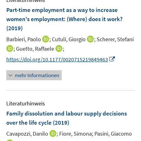
m
n
n
n
n
F
e
Part-time employment as a way to increase
e
n
women's employment: (Where) does it work?
n
(2019)
s
t
I
I
Barbieri, Paolo
;
Cutuli, Giorgio
;
Scherer, Stefani
e
n
n
I
I
;
Guetto, Raffaele
;
r
n
n
n
n
I
https://doi.org/10.1177/0020715219849463
ö
e
e
n
n
n
f
u
u
e
e
n
mehr Informationen
f
e
e
u
u
e
n
m
m
e
e
u
e
F
F
m
m
e
n
e
e
F
F
Literaturhinweis
m
n
n
e
e
F
Family dissolution and labour supply decisions
s
s
n
n
e
t
t
over the life cycle
(2019)
s
s
n
e
e
t
t
I
Cavapozzi, Danilo
;
Fiore, Simona;
Pasini, Giacomo
s
r
r
e
e
n