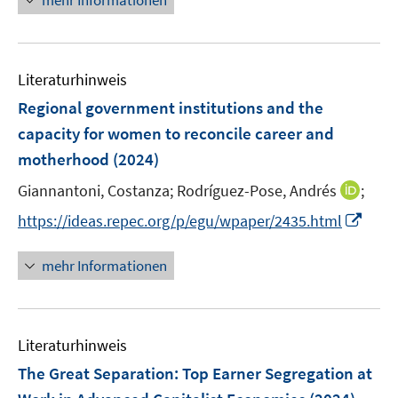
mehr Informationen
f
u
u
e
n
n
f
e
e
u
e
e
n
m
m
e
n
n
e
F
F
Literaturhinweis
m
n
e
e
F
Regional government institutions and the
n
n
e
capacity for women to reconcile career and
s
s
n
motherhood
(2024)
t
t
s
e
e
t
I
Giannantoni, Costanza;
Rodríguez-Pose, Andrés
;
r
r
e
n
I
https://ideas.repec.org/p/egu/wpaper/2435.html
ö
ö
r
n
n
f
f
ö
e
n
f
f
mehr Informationen
f
u
e
n
n
f
e
u
e
e
n
m
e
n
n
e
F
Literaturhinweis
m
n
e
F
The Great Separation: Top Earner Segregation at
n
e