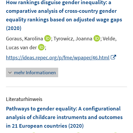
F
How rankings disguise gender inequality: a
n
n
n
e
comparative analysis of cross-country gender
s
s
n
equality rankings based on adjusted wage gaps
t
t
s
e
e
(2020)
t
r
r
e
I
I
Goraus, Karolina
;
Tyrowicz, Joanna
;
Velde,
ö
ö
r
n
n
I
Lucas van der
;
f
f
ö
n
n
n
f
f
I
f
https://ideas.repec.org/p/fme/wpaper/46.html
e
e
n
n
n
n
f
u
u
e
e
e
n
n
mehr Informationen
e
e
u
n
n
e
e
m
m
e
u
n
F
F
m
e
e
e
F
Literaturhinweis
m
n
n
e
F
Pathways to gender equality
:
A configurational
s
s
n
e
t
t
analysis of childcare instruments and outcomes
s
n
e
e
in 21 European countries
t
(2020)
s
r
r
e