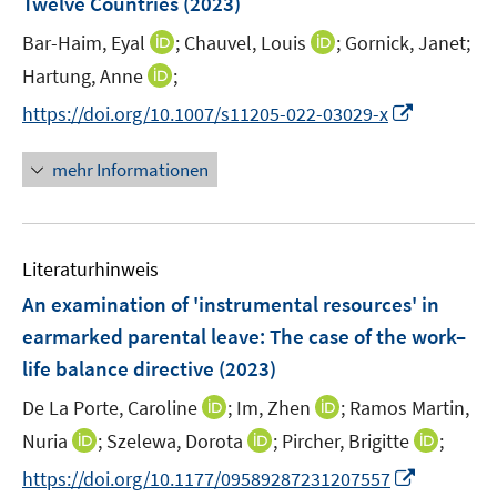
Twelve Countries
(2023)
s
r
t
I
I
Bar-Haim, Eyal
;
Chauvel, Louis
;
Gornick, Janet;
ö
e
n
n
I
Hartung, Anne
;
f
r
n
n
n
f
I
https://doi.org/10.1007/s11205-022-03029-x
ö
e
e
n
n
n
f
u
u
e
e
n
mehr Informationen
f
e
e
u
n
e
n
m
m
e
u
e
F
F
m
e
n
e
e
F
Literaturhinweis
m
n
n
e
F
An examination of 'instrumental resources' in
s
s
n
e
t
t
earmarked parental leave: The case of the work–
s
n
e
e
life balance directive
t
(2023)
s
r
r
e
t
I
I
De La Porte, Caroline
;
Im, Zhen
;
Ramos Martin,
ö
ö
r
e
n
n
I
I
I
Nuria
;
Szelewa, Dorota
f
;
Pircher, Brigitte
f
;
ö
r
n
n
n
n
n
f
f
f
I
https://doi.org/10.1177/09589287231207557
ö
e
e
n
n
n
n
n