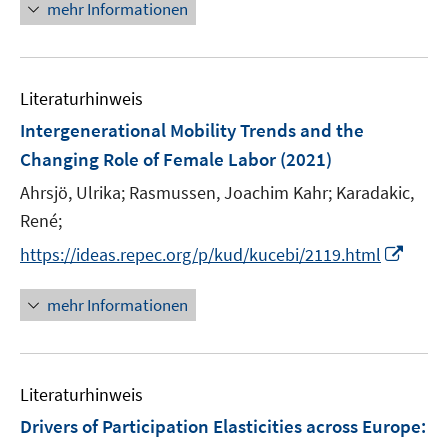
n
n
mehr Informationen
f
e
e
u
n
n
e
e
n
m
m
e
n
u
e
F
F
m
e
n
e
e
F
Literaturhinweis
m
n
n
e
F
Intergenerational Mobility Trends and the
s
s
n
e
t
t
Changing Role of Female Labor
(2021)
s
n
e
e
t
Ahrsjö, Ulrika;
Rasmussen, Joachim Kahr;
Karadakic,
s
r
r
e
t
René;
ö
ö
r
e
I
f
f
https://ideas.repec.org/p/kud/kucebi/2119.html
ö
r
n
f
f
f
ö
n
n
n
mehr Informationen
f
f
e
e
e
n
f
u
n
n
e
n
e
n
e
Literaturhinweis
m
n
F
Drivers of Participation Elasticities across Europe:
e