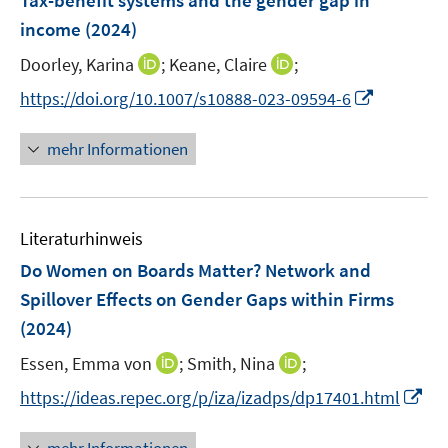
Tax-benefit systems and the gender gap in
s
n
e
t
income
(2024)
s
n
e
t
I
I
Doorley, Karina
;
Keane, Claire
;
s
r
e
n
n
t
I
https://doi.org/10.1007/s10888-023-09594-6
ö
r
n
n
e
n
f
ö
e
e
r
n
f
mehr Informationen
f
u
u
ö
e
n
f
e
e
f
u
e
n
m
m
f
e
n
e
F
F
n
Literaturhinweis
m
n
e
e
e
F
Do Women on Boards Matter? Network and
n
n
n
e
Spillover Effects on Gender Gaps within Firms
s
s
n
(2024)
t
t
s
e
e
t
I
I
Essen, Emma von
;
Smith, Nina
;
r
r
e
n
n
I
https://ideas.repec.org/p/iza/izadps/dp17401.html
ö
ö
r
n
n
n
f
f
ö
e
e
n
f
f