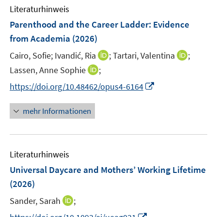
Literaturhinweis
Parenthood and the Career Ladder: Evidence
from Academia
(2026)
I
I
Cairo, Sofie;
Ivandić, Ria
;
Tartari, Valentina
;
n
n
I
Lassen, Anne Sophie
;
n
n
n
I
https://doi.org/10.48462/opus4-6164
e
e
n
n
u
u
e
n
mehr Informationen
e
e
u
e
m
m
e
u
F
F
m
e
e
e
F
Literaturhinweis
m
n
n
e
F
Universal Daycare and Mothers’ Working Lifetime
s
s
n
e
t
t
(2026)
s
n
e
e
t
I
Sander, Sarah
;
s
r
r
e
n
t
I