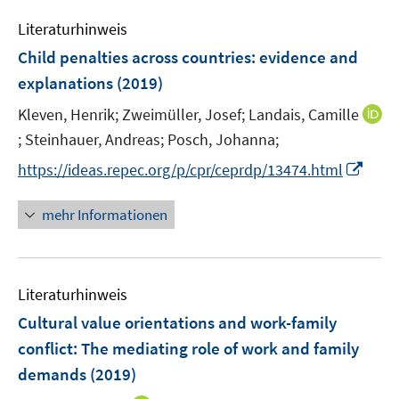
m
e
n
e
e
F
Literaturhinweis
m
n
n
e
F
Child penalties across countries
:
evidence and
s
n
e
t
explanations
(2019)
s
n
e
t
Kleven, Henrik;
Zweimüller, Josef;
Landais, Camille
s
r
e
t
;
Steinhauer, Andreas;
Posch, Johanna;
I
ö
r
e
n
f
I
https://ideas.repec.org/p/cpr/ceprdp/13474.html
ö
r
n
f
n
f
ö
e
n
n
mehr Informationen
f
f
u
e
e
n
f
e
n
u
e
n
m
e
n
e
F
Literaturhinweis
m
n
e
F
Cultural value orientations and work-family
n
e
conflict
:
The mediating role of work and family
s
n
demands
(2019)
t
s
e