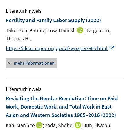
F
F
m
e
n
e
e
F
Literaturhinweis
m
n
n
e
F
Fertility and Family Labor Supply
(2022)
s
s
n
e
t
t
s
I
Jakobsen, Katrine;
Low, Hamish
;
Jørgensen,
n
e
e
t
n
Thomas H.;
s
r
r
e
n
t
I
https://ideas.repec.org/p/oxf/wpaper/965.html
ö
ö
r
e
e
n
f
f
ö
u
r
n
f
f
mehr Informationen
f
e
ö
e
n
n
f
m
f
u
e
e
n
F
f
e
n
n
e
e
n
Literaturhinweis
m
n
n
e
F
Revisiting the Gender Revolution: Time on Paid
s
n
e
Work, Domestic Work, and Total Work in East
t
n
e
Asian and Western Societies 1985–2016
(2022)
s
r
t
I
I
Kan, Man-Yee
;
Yoda, Shohei
;
Jun, Jiweon;
ö