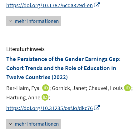
e
I
https://doi.org/10.1787/6cda329d-en
ö
r
n
f
ö
n
mehr Informationen
f
f
e
n
f
u
e
n
e
n
e
Literaturhinweis
m
n
F
The Persistence of the Gender Earnings Gap:
e
Cohort Trends and the Role of Education in
n
Twelve Countries
(2022)
s
t
I
I
Bar-Haim, Eyal
;
Gornick, Janet;
Chauvel, Louis
;
e
n
n
I
Hartung, Anne
;
r
n
n
n
I
https://doi.org/10.31235/osf.io/dkc76
ö
e
e
n
n
f
u
u
e
n
mehr Informationen
f
e
e
u
e
n
m
m
e
u
e