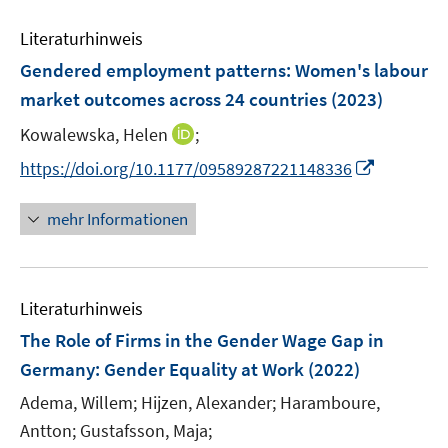
f
f
m
m
f
e
n
n
F
F
Literaturhinweis
f
m
e
e
e
e
n
F
Gendered employment patterns: Women's labour
n
n
n
n
e
e
market outcomes across 24 countries
(2023)
s
s
n
n
t
t
I
Kowalewska, Helen
;
s
e
e
n
t
I
https://doi.org/10.1177/09589287221148336
r
r
n
e
n
ö
ö
e
r
n
mehr Informationen
f
f
u
ö
e
f
f
e
f
u
n
n
m
f
e
e
e
F
n
Literaturhinweis
m
n
n
e
e
F
The Role of Firms in the Gender Wage Gap in
n
n
e
Germany
:
Gender Equality at Work
(2022)
s
n
t
Adema, Willem;
Hijzen, Alexander;
Haramboure,
s
e
t
Antton;
Gustafsson, Maja;
r