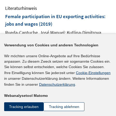
f
e
n
e
e
n
Literaturhinweis
m
n
n
e
F
Female participation in EU exporting activities:
n
e
jobs and wages
(2019)
n
Rueda-Cantuche, José Manuel;
Kutlina-Dimitrova,
s
t
Zornitsa;
Sousa, Nuno;
e
Verwendung von Cookies und anderen Technologien
https://ideas.repec.org/p/ris/dgtcen/2019_003.html
r
I
Wir möchten unsere Online-Angebote auf Ihre Bedürfnisse
ö
n
anpassen. Zu diesem Zweck setzen wir sogenannte Cookies ein.
f
n
Sie können selbst entscheiden, welche Cookies Sie zulassen.
mehr Informationen
f
e
Ihre Einwilligung können Sie jederzeit unter
Cookie-Einstellungen
n
in unserer Datenschutzerklärung ändern. Weitere Informationen
u
e
finden Sie in unserer
Datenschutzerklärung
.
e
n
Literaturhinweis
m
Webanalysetool Matomo
F
Household employment and the crisis in Europe
e
Tracking erlauben
Tracking ablehnen
(2019)
n