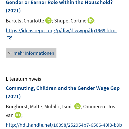
Gender or Earner Role within the Household?
n
(2021)
s
t
I
I
Bartels, Charlotte
;
Shupe, Cortnie
;
e
n
n
https://ideas.repec.org/p/diw/diwwpp/dp1969.html
r
n
n
I
ö
e
e
n
f
u
u
n
mehr Informationen
f
e
e
e
n
m
m
u
e
F
F
e
n
e
e
Literaturhinweis
m
n
n
F
Commuting, Children and the Gender Wage Gap
s
s
e
(2021)
t
t
n
e
e
I
Borghorst, Malte;
Mulalic, Ismir
;
Ommeren, Jos
s
r
r
n
t
I
van
;
ö
ö
n
e
n
f
f
http://hdl.handle.net/10398/252954b7-6506-40f8-b9b
e
r
n