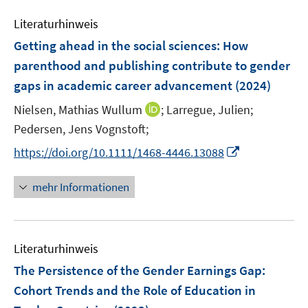
n
m
e
n
e
F
Literaturhinweis
m
n
e
F
Getting ahead in the social sciences: How
n
e
parenthood and publishing contribute to gender
s
n
gaps in academic career advancement
t
(2024)
s
e
t
I
Nielsen, Mathias Wullum
;
Larregue, Julien;
r
e
n
Pedersen, Jens Vognstoft;
ö
r
n
I
f
https://doi.org/10.1111/1468-4446.13088
ö
e
n
f
f
u
n
n
mehr Informationen
f
e
e
e
n
m
u
n
e
F
e
n
e
Literaturhinweis
m
n
F
The Persistence of the Gender Earnings Gap:
s
e
Cohort Trends and the Role of Education in
t
n
e