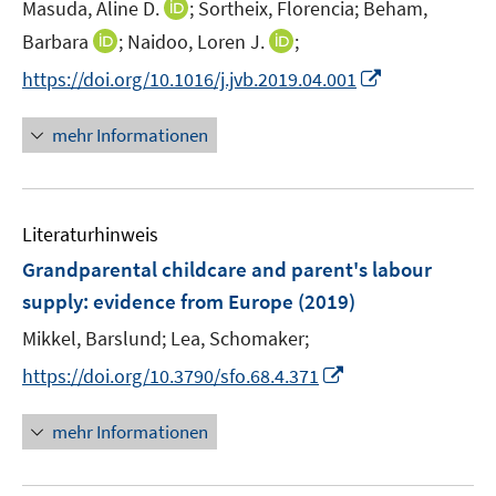
t
I
Masuda, Aline D.
;
Sortheix, Florencia;
Beham,
r
e
n
I
I
Barbara
;
Naidoo, Loren J.
;
ö
r
n
n
n
I
f
https://doi.org/10.1016/j.jvb.2019.04.001
ö
e
n
n
n
f
f
u
e
e
n
n
mehr Informationen
f
e
u
u
e
e
n
m
e
e
u
n
e
F
m
m
e
n
e
F
F
Literaturhinweis
m
n
e
e
F
Grandparental childcare and parent's labour
s
n
n
e
t
supply
:
evidence from Europe
(2019)
s
s
n
e
t
t
Mikkel, Barslund;
Lea, Schomaker;
s
r
e
e
t
I
https://doi.org/10.3790/sfo.68.4.371
ö
r
r
e
n
f
ö
ö
r
n
mehr Informationen
f
f
f
ö
e
n
f
f
f
u
e
n
n