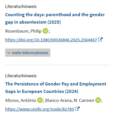
e
n
e
e
e
F
Literaturhinweis
m
n
n
n
e
F
Counting the days: parenthood and the gender
s
s
n
e
t
t
gap in absenteeism
(2025)
s
n
e
e
t
I
Rosenbaum, Philip
;
s
r
r
e
n
t
I
https://doi.org/10.1080/00036846.2025.2564467
ö
ö
r
n
e
n
f
f
ö
e
r
n
f
f
mehr Informationen
f
u
ö
e
n
n
f
e
f
u
e
e
n
m
f
e
n
n
e
F
n
Literaturhinweis
m
n
e
e
F
The Persistence of Gender Pay and Employment
n
n
e
Gaps in European Countries
(2024)
s
n
t
I
I
Afonso, António
;
Blanco-Arana, M. Carmen
;
s
e
n
n
t
I
https://www.cesifo.org/node/82789
r
n
n
e
n