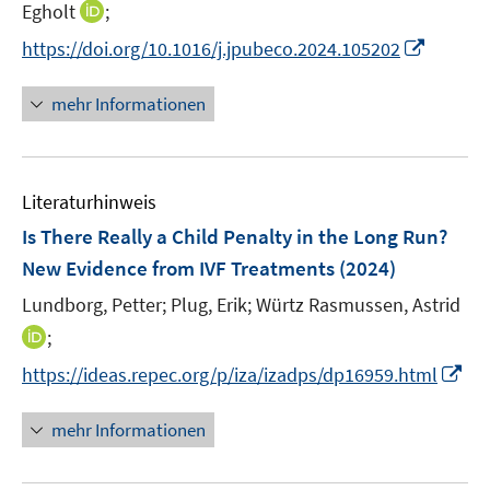
n
t
I
Egholt
;
r
r
n
e
n
I
https://doi.org/10.1016/j.jpubeco.2024.105202
ö
ö
e
r
n
n
f
f
u
ö
e
n
f
f
mehr Informationen
e
f
u
e
n
n
m
f
e
u
e
e
F
n
m
e
n
n
e
e
F
Literaturhinweis
m
n
n
e
F
Is There Really a Child Penalty in the Long Run?
s
n
e
t
New Evidence from IVF Treatments
(2024)
s
n
e
t
Lundborg, Petter;
Plug, Erik;
Würtz Rasmussen, Astrid
s
r
e
t
I
;
ö
r
e
n
f
I
https://ideas.repec.org/p/iza/izadps/dp16959.html
ö
r
n
f
n
f
ö
e
n
n
mehr Informationen
f
f
u
e
e
n
f
e
n
u
e