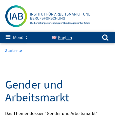
Springe
zum
Inhalt
Suchen nach:
≡
English
Menü
✘
Startseite
Gender und
Arbeitsmarkt
Das Themendossier "Gender und Arbeitsmarkt"