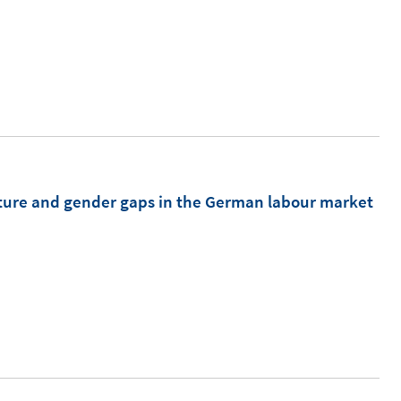
F
e
n
s
t
e
r
ö
cture and gender gaps in the German labour market
f
f
n
e
n