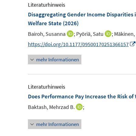
m
e
Literaturhinweis
f
f
F
m
Disaggregating Gender Income Disparities i
n
f
e
F
Welfare State
(2026)
e
n
n
e
n
e
Bairoh, Susanna
;
Pyöriä, Satu
;
Mäkinen, 
I
I
s
n
n
n
n
https://doi.org/10.1177/09500170251366157
t
s
n
n
e
t
mehr Informationen
e
e
r
e
u
u
ö
r
e
e
f
ö
m
m
Literaturhinweis
f
f
F
F
Does Performance Pay Increase the Risk of
n
f
e
e
e
n
Baktash, Mehrzad B.
;
I
n
n
n
e
n
s
s
n
mehr Informationen
n
t
t
e