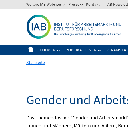
Springe
Weitere IAB Websites
Presse
Kontakt
IAB-Newslet
zum
Inhalt
THEMEN
PUBLIKATIONEN
VERANSTA
Startseite
Gender und Arbei
Das Themendossier "Gender und Arbeitsmarkt" 
Frauen und Männern, Müttern und Vätern, Beru