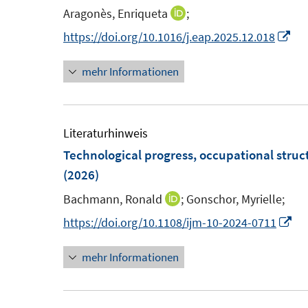
e
e
Aragonès, Enriqueta
;
I
n
n
n
I
https://doi.org/10.1016/j.eap.2025.12.018
s
s
n
n
t
t
mehr Informationen
e
n
e
e
u
e
r
r
e
u
ö
ö
m
e
Literaturhinweis
f
f
F
m
Technological progress, occupational stru
f
f
e
F
(2026)
n
n
n
e
e
e
Bachmann, Ronald
;
Gonschor, Myrielle;
I
s
n
n
n
n
I
https://doi.org/10.1108/ijm-10-2024-0711
t
s
n
n
e
t
mehr Informationen
e
n
r
e
u
e
ö
r
e
u
f
ö