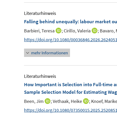
e
e
u
r
r
e
Literaturhinweis
ö
ö
m
Falling behind unequally: labour market out
f
f
F
f
f
Barbieri, Teresa
;
Cirillo, Valeria
;
Bavaro, 
I
I
e
n
n
n
n
https://doi.org/10.1080/00036846.2026.262405
n
e
e
n
n
s
n
n
mehr Informationen
e
e
t
u
u
e
e
e
r
m
m
Literaturhinweis
ö
F
F
How Important is Selection into Full-time
f
e
e
Sample Selection Model for Estimating Wage
f
n
n
n
Been, Jim
;
Vethaak, Heike
;
Knoef, Marik
I
I
s
s
e
n
n
https://doi.org/10.1080/07350015.2025.252085
t
t
n
n
n