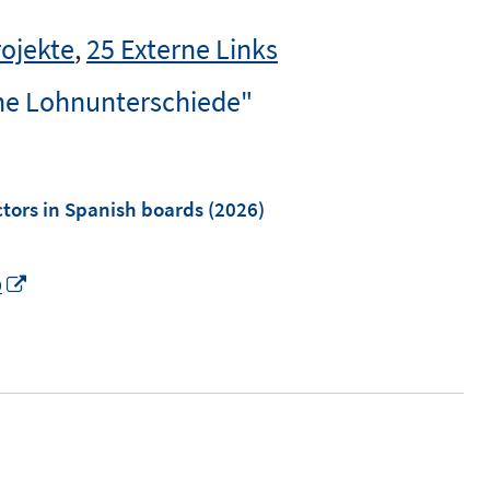
rojekte
,
25 Externe Links
che Lohnunterschiede"
tors in Spanish boards
(2026)
I
9
n
n
e
u
e
m