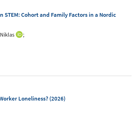
n STEM: Cohort and Family Factors in a Nordic
Niklas
;
I
n
I
n
n
e
n
u
e
e
u
m
e
F
m
 Worker Loneliness?
(2026)
e
F
n
e
s
n
t
s