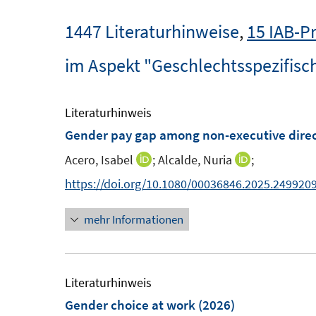
1447 Literaturhinweise
,
15 IAB-P
im Aspekt "Geschlechtsspezifis
Literaturhinweis
Gender pay gap among non-executive direc
Acero, Isabel
;
Alcalde, Nuria
;
I
I
n
n
https://doi.org/10.1080/00036846.2025.249920
n
n
mehr Informationen
e
e
u
u
e
e
m
m
Literaturhinweis
F
F
Gender choice at work
(2026)