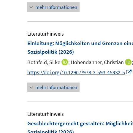
e
e
mehr Informationen
e
e
r
r
u
u
ö
ö
e
e
f
f
m
m
Literaturhinweis
f
f
F
F
Einleitung: Möglichkeiten und Grenzen ein
n
n
e
e
Sozialpolitik
(2026)
e
e
n
n
n
n
Bothfeld, Silke
;
Hohendanner, Christian
I
I
s
s
n
https://doi.org/10.12907/978-3-593-45932-5
t
t
n
e
e
mehr Informationen
e
r
r
u
ö
ö
e
f
f
m
Literaturhinweis
f
f
F
Geschlechtergerecht gestalten
:
Möglichkei
n
n
e
Sozialpolitik
(2026)
e
e