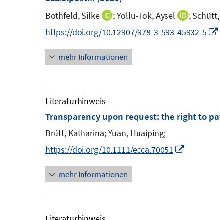
n
n
n
Bothfeld, Silke
;
Yollu-Tok, Aysel
;
Schütt,
I
I
s
n
n
https://doi.org/10.12907/978-3-593-45932-5
t
n
n
e
mehr Informationen
e
e
r
u
u
ö
e
e
f
f
m
m
Literaturhinweis
f
f
F
F
Transparency upon request: the right to p
n
e
e
e
Brütt, Katharina;
Yuan, Huaiping;
n
n
n
I
https://doi.org/10.1111/ecca.70051
s
s
n
t
t
mehr Informationen
n
e
e
e
r
r
u
ö
ö
e
Literaturhinweis