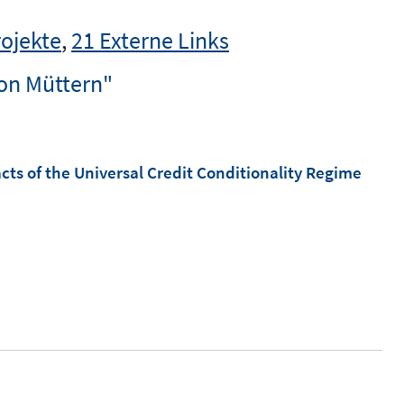
rojekte
,
21 Externe Links
on Müttern"
cts of the Universal Credit Conditionality Regime
I
n
n
e
u
e