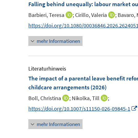
F
Falling behind unequally: labour market out
e
Barbieri, Teresa
;
Cirillo, Valeria
;
Bavaro, 
I
I
n
n
n
https://doi.org/10.1080/00036846.2026.262405
s
n
n
t
mehr Informationen
e
e
e
u
u
r
e
e
ö
m
m
Literaturhinweis
f
F
F
The impact of a parental leave benefit refo
f
e
e
childcare arrangements
(2026)
n
n
n
e
Boll, Christina
;
Nikolka, Till
;
I
I
s
s
n
n
n
https://doi.org/10.1007/s11150-026-09845-1
t
t
n
n
e
e
mehr Informationen
e
e
r
r
u
u
ö
ö