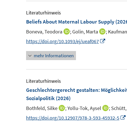
e
e
f
f
m
m
Literaturhinweis
f
f
F
F
Beliefs About Maternal Labour Supply
(202
n
n
e
e
e
e
Boneva, Teodora
;
Golin, Marta
;
Kaufmann
I
I
n
n
n
n
n
n
I
https://doi.org/10.1093/ej/ueaf067
s
s
n
n
n
t
t
mehr Informationen
e
e
n
e
e
u
u
e
r
r
e
e
u
ö
ö
m
m
e
Literaturhinweis
f
f
F
F
m
Geschlechtergerecht gestalten
:
Möglichkei
f
f
e
e
F
Sozialpolitik
(2026)
n
n
n
n
e
e
e
Bothfeld, Silke
;
Yollu-Tok, Aysel
;
Schütt,
I
I
s
s
n
n
n
n
n
https://doi.org/10.12907/978-3-593-45932-5
t
t
s
n
n