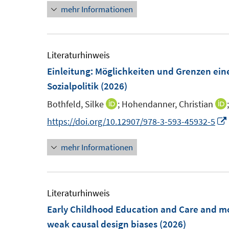
e
e
t
mehr Informationen
e
e
r
r
e
u
u
ö
ö
r
e
e
f
f
ö
m
m
Literaturhinweis
f
f
f
F
F
Einleitung: Möglichkeiten und Grenzen ein
n
n
f
e
e
Sozialpolitik
(2026)
e
e
n
n
n
n
n
e
Bothfeld, Silke
;
Hohendanner, Christian
I
I
s
s
n
n
https://doi.org/10.12907/978-3-593-45932-5
t
t
n
e
e
mehr Informationen
e
r
r
u
ö
ö
e
f
f
m
Literaturhinweis
f
f
F
Early Childhood Education and Care and mot
n
n
e
weak causal design biases
(2026)
e
e