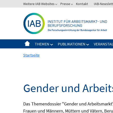
Springe
Weitere IAB Websites
Presse
Kontakt
IAB-Newslet
zum
Inhalt
THEMEN
PUBLIKATIONEN
VERANSTA
Startseite
Gender und Arbei
Das Themendossier "Gender und Arbeitsmarkt" 
Frauen und Männern, Müttern und Vätern, Beru