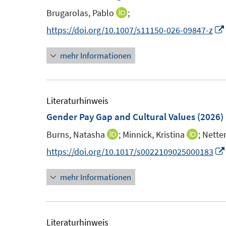
n
n
n
Brugarolas, Pablo
;
I
s
n
https://doi.org/10.1007/s11150-026-09847-z
t
n
e
mehr Informationen
e
r
u
ö
e
f
f
m
Literaturhinweis
f
f
F
Gender Pay Gap and Cultural Values
(2026)
n
e
e
Burns, Natasha
;
Minnick, Kristina
;
Netter
I
I
n
n
n
n
https://doi.org/10.1017/s0022109025000183
s
n
n
t
mehr Informationen
e
e
e
u
u
r
e
e
ö
m
m
Literaturhinweis
f