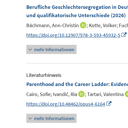
F
F
Berufliche Geschlechtersegregation in Deu
f
e
e
und qualifikatorische Unterschiede
(2026)
n
n
n
e
Bächmann, Ann-Christin
;
Kotte, Volker;
Fuch
I
s
s
n
n
https://doi.org/10.12907/978-3-593-45932-5
t
t
n
e
e
mehr Informationen
e
r
r
u
ö
ö
e
f
f
m
Literaturhinweis
f
f
F
Parenthood and the Career Ladder: Evide
n
n
e
e
e
Cairo, Sofie;
Ivandić, Ria
;
Tartari, Valentina
I
n
n
n
n
I
https://doi.org/10.48462/opus4-6164
s
n
n
t
mehr Informationen
e
n
e
u
e