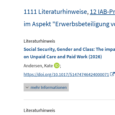
1111 Literaturhinweise
,
12 IAB-P
im Aspekt "Erwerbsbeteiligung v
Literaturhinweis
Social Security, Gender and Class: The impa
on Unpaid Care and Paid Work
(2026)
Andersen, Kate
;
I
n
https://doi.org/10.1017/S1474746424000071
n
mehr Informationen
e
u
e
m
Literaturhinweis