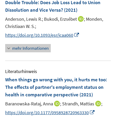
n
F
Double Trouble: Does Job Loss Lead to Union
n
n
n
n
e
e
Dissolution and Vice Versa?
(2021)
s
s
n
n
t
t
I
Anderson, Lewis R.;
Bukodi, Erzsébet
;
Monden,
s
e
e
n
t
Christiaan W. S.;
r
r
n
e
I
https://doi.org/10.1093/esr/jcaa060
ö
ö
e
r
n
f
f
u
ö
n
mehr Informationen
f
f
e
f
e
n
n
m
f
u
e
e
F
n
e
n
n
e
e
Literaturhinweis
m
n
n
F
When things go wrong with you, it hurts me too:
s
e
The effects of partner's employment status on
t
n
e
health in comparative perspective
(2021)
s
r
t
I
I
Baranowska-Rataj, Anna
;
Strandh, Mattias
;
ö
e
n
n
I
f
https://doi.org/10.1177/0958928720963330
r
n
n