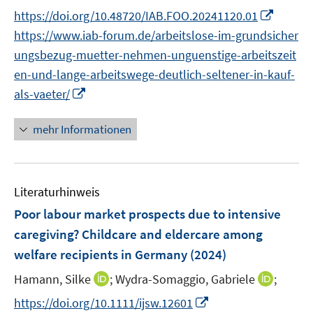
e
e
n
n
I
https://doi.org/10.48720/IAB.FOO.20241120.01
r
n
n
e
n
https://www.iab-forum.de/arbeitslose-im-grundsicher
ö
e
n
n
ungsbezug-muetter-nehmen-unguenstige-arbeitszeit
f
u
e
f
en-und-lange-arbeitswege-deutlich-seltener-in-kauf-
e
u
n
I
m
als-vaeter/
e
e
n
F
m
n
n
e
mehr Informationen
F
e
n
e
u
s
n
e
t
s
Literaturhinweis
m
e
t
F
r
Poor labour market prospects due to intensive
e
e
ö
r
caregiving? Childcare and eldercare among
n
f
ö
welfare recipients in Germany
(2024)
s
f
f
t
n
I
I
Hamann, Silke
;
Wydra-Somaggio, Gabriele
;
f
e
e
n
n
n
I
https://doi.org/10.1111/ijsw.12601
r
n
n
n