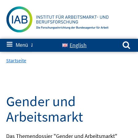
Springe
zum
Inhalt
Suchen nach:
≡
English
Menü
✘
Startseite
Gender und
Arbeitsmarkt
Das Themendossier "Gender und Arbeitsmarkt"