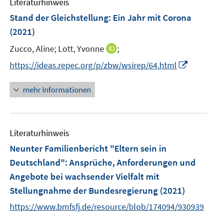
Literaturhinweis
m
s
s
F
Stand der Gleichstellung: Ein Jahr mit Corona
t
t
e
e
e
(2021)
n
r
r
I
Zucco, Aline;
Lott, Yvonne
;
s
ö
ö
n
t
I
f
f
https://ideas.repec.org/p/zbw/wsirep/64.html
n
e
n
f
f
e
r
n
n
n
mehr Informationen
u
ö
e
e
e
e
f
u
n
n
m
f
e
F
n
Literaturhinweis
m
e
e
F
Neunter Familienbericht "Eltern sein in
n
n
e
Deutschland"
:
Ansprüche, Anforderungen und
s
n
Angebote bei wachsender Vielfalt mit
t
s
e
Stellungnahme der Bundesregierung
(2021)
t
r
e
https://www.bmfsfj.de/resource/blob/174094/930939
ö
r