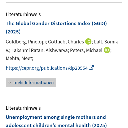
u
e
F
F
n
m
e
n
e
e
e
F
Literaturhinweis
m
n
n
n
e
F
The Global Gender Distortions Index (GGDI)
s
s
n
e
t
t
(2025)
s
n
e
e
t
I
Goldberg, Pinelopi;
Gottlieb, Charles
;
Lall, Somik
s
r
r
e
n
t
I
V.;
Lakshmi Ratan, Aishwarya;
Peters, Michael
;
ö
ö
r
n
e
n
Mehta, Meet;
f
f
ö
e
r
n
f
f
f
I
https://cepr.org/publications/dp20554
u
ö
e
n
n
f
n
e
f
u
e
e
n
n
mehr Informationen
m
f
e
n
n
e
e
F
n
m
n
u
e
e
F
e
n
n
e
Literaturhinweis
m
s
n
F
Unemployment among single mothers and
t
s
e
e
adolescent children's mental health
(2025)
t