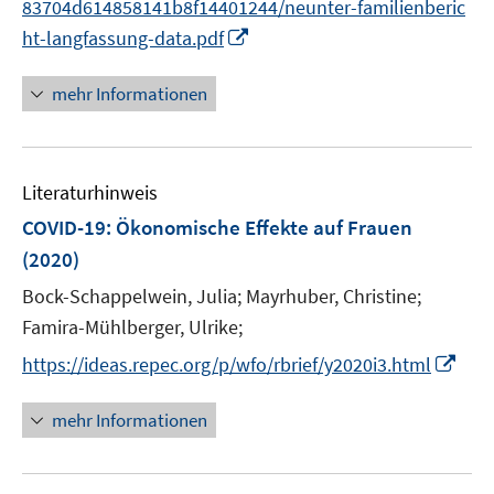
83704d614858141b8f14401244/neunter-familienberic
f
ö
I
ht-langfassung-data.pdf
f
f
n
n
f
n
e
mehr Informationen
n
e
n
e
u
n
e
Literaturhinweis
m
F
COVID-19: Ökonomische Effekte auf Frauen
e
(2020)
n
Bock-Schappelwein, Julia;
Mayrhuber, Christine;
s
t
Famira-Mühlberger, Ulrike;
e
I
https://ideas.repec.org/p/wfo/rbrief/y2020i3.html
r
n
ö
n
mehr Informationen
f
e
f
u
n
e