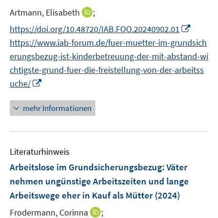
I
Artmann, Elisabeth
;
n
I
https://doi.org/10.48720/IAB.FOO.20240902.01
n
n
https://www.iab-forum.de/fuer-muetter-im-grundsich
e
n
erungsbezug-ist-kinderbetreuung-der-mit-abstand-wi
u
e
chtigste-grund-fuer-die-freistellung-von-der-arbeitss
e
u
I
m
uche/
e
n
F
m
n
e
mehr Informationen
F
e
n
e
u
s
n
e
t
s
Literaturhinweis
m
e
t
F
r
Arbeitslose im Grundsicherungsbezug: Väter
e
e
ö
r
nehmen ungünstige Arbeitszeiten und lange
n
f
ö
Arbeitswege eher in Kauf als Mütter
(2024)
s
f
f
t
n
I
Frodermann, Corinna
;
f