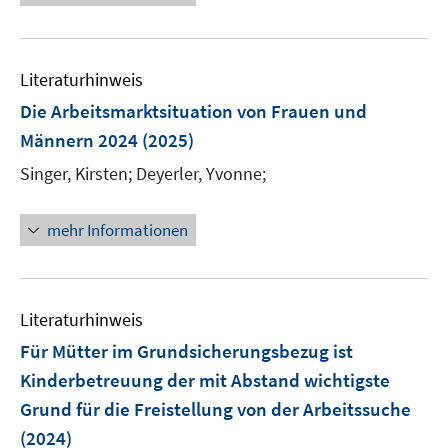
u
e
e
e
n
n
f
e
n
n
u
e
e
n
m
e
n
n
e
F
Literaturhinweis
m
n
e
F
Die Arbeitsmarktsituation von Frauen und
n
e
Männern 2024
(2025)
s
n
t
Singer, Kirsten;
Deyerler, Yvonne;
s
e
t
r
e
mehr Informationen
ö
r
f
ö
f
f
n
Literaturhinweis
f
e
n
Für Mütter im Grundsicherungsbezug ist
n
e
Kinderbetreuung der mit Abstand wichtigste
n
Grund für die Freistellung von der Arbeitssuche
(2024)