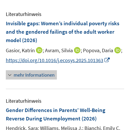
Literaturhinweis
Invisible gaps: Women’s individual poverty risks
and the gendered failings of the adult worker
model
(2026)
I
I
I
Gasior, Katrin
;
Avram, Silvia
;
Popova, Daria
;
n
n
n
I
https://doi.org/10.1016/j.ecosys.2025.101363
n
n
n
n
e
e
e
n
mehr Informationen
u
u
u
e
e
e
e
u
m
m
m
e
F
F
F
Literaturhinweis
m
e
e
e
F
Gender Differences in Parents’ Well-Being
n
n
n
e
Reverse During Unemployment
(2026)
s
s
s
n
t
t
t
Hendrick, Sara;
Williams, Melissa J.;
Bianchi, Emily C.
s