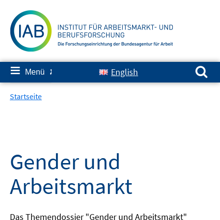
Springe
zum
Inhalt
Suchen nach:
≡
English
Menü
✘
Startseite
Gender und
Arbeitsmarkt
Das Themendossier "Gender und Arbeitsmarkt"