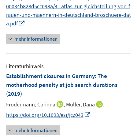
e
t
00034b828d5cc098a/4--atlas-zur-gleichstellung-von-f
r
e
rauen-und-maennern-in-deutschland-broschuere-dat
ö
r
I
a.pdf
f
ö
n
f
f
n
mehr Informationen
n
f
e
e
n
u
n
e
e
n
Literaturhinweis
m
F
Establishment closures in Germany: The
e
motherhood penalty at job search durations
n
(2019)
s
t
I
I
Frodermann, Corinna
;
Müller, Dana
;
e
n
n
I
https://doi.org/10.1093/esr/jcz043
r
n
n
n
ö
e
e
n
mehr Informationen
f
u
u
e