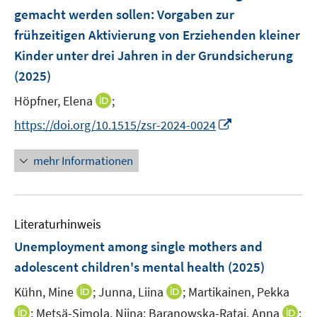
e
e
gemacht werden sollen
:
Vorgaben zur
t
n
r
e
frühzeitigen Aktivierung von Erziehenden kleiner
s
ö
r
Kinder unter drei Jahren in der Grundsicherung
t
f
ö
e
(2025)
f
f
r
n
f
I
Höpfner, Elena
;
ö
e
n
n
I
https://doi.org/10.1515/zsr-2024-0024
f
n
e
n
n
f
n
e
n
n
mehr Informationen
u
e
e
e
u
n
m
e
F
Literaturhinweis
m
e
F
Unemployment among single mothers and
n
e
adolescent children's mental health
(2025)
s
n
t
I
I
Kühn, Mine
;
Junna, Liina
;
Martikainen, Pekka
s
e
n
n
t
I
I
;
Metsä-Simola, Niina;
Baranowska-Rataj, Anna
;