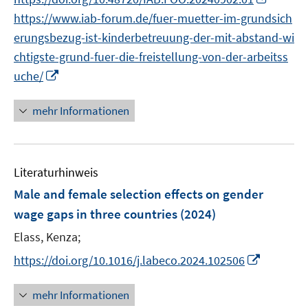
n
n
https://www.iab-forum.de/fuer-muetter-im-grundsich
e
n
erungsbezug-ist-kinderbetreuung-der-mit-abstand-wi
u
e
chtigste-grund-fuer-die-freistellung-von-der-arbeitss
e
u
I
m
uche/
e
n
F
m
n
e
mehr Informationen
F
e
n
e
u
s
n
e
t
s
Literaturhinweis
m
e
t
F
r
Male and female selection effects on gender
e
e
ö
r
wage gaps in three countries
(2024)
n
f
ö
Elass, Kenza;
s
f
f
t
n
I
https://doi.org/10.1016/j.labeco.2024.102506
f
e
e
n
n
r
n
n
e
mehr Informationen
ö
e