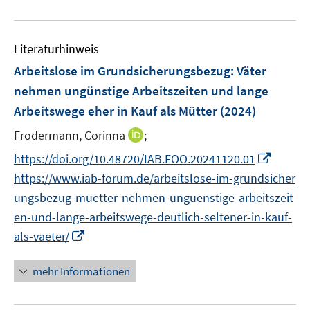
n
f
u
f
e
n
Literaturhinweis
m
e
F
Arbeitslose im Grundsicherungsbezug: Väter
n
e
nehmen ungünstige Arbeitszeiten und lange
n
Arbeitswege eher in Kauf als Mütter
(2024)
s
t
I
Frodermann, Corinna
;
e
n
I
https://doi.org/10.48720/IAB.FOO.20241120.01
r
n
n
https://www.iab-forum.de/arbeitslose-im-grundsicher
ö
e
n
ungsbezug-muetter-nehmen-unguenstige-arbeitszeit
f
u
e
f
en-und-lange-arbeitswege-deutlich-seltener-in-kauf-
e
u
n
I
m
als-vaeter/
e
e
n
F
m
n
n
e
mehr Informationen
F
e
n
e
u
s
n