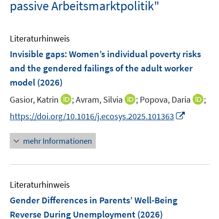
passive Arbeitsmarktpolitik"
Literaturhinweis
Invisible gaps: Women’s individual poverty risks
and the gendered failings of the adult worker
model
(2026)
I
I
I
Gasior, Katrin
;
Avram, Silvia
;
Popova, Daria
;
n
n
n
I
https://doi.org/10.1016/j.ecosys.2025.101363
n
n
n
n
e
e
e
n
mehr Informationen
u
u
u
e
e
e
e
u
m
m
m
e
F
F
F
Literaturhinweis
m
e
e
e
F
Gender Differences in Parents’ Well-Being
n
n
n
e
Reverse During Unemployment
(2026)
s
s
s