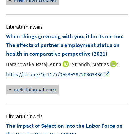
mehr Informationen
n
e
f
n
e
e
m
f
u
n
F
n
e
e
e
Literaturhinweis
m
n
n
F
When things go wrong with you, it hurts me too:
s
e
The effects of partner's employment status on
t
n
e
health in comparative perspective
(2021)
s
r
t
I
I
Baranowska-Rataj, Anna
;
Strandh, Mattias
;
ö
e
n
n
I
f
https://doi.org/10.1177/0958928720963330
r
n
n
n
f
ö
e
e
n
n
mehr Informationen
f
u
u
e
e
f
e
e
u
n
n
m
m
e
e
F
F
Literaturhinweis
m
n
e
e
F
The Impact of Selection into the Labor Force on
n
n
e