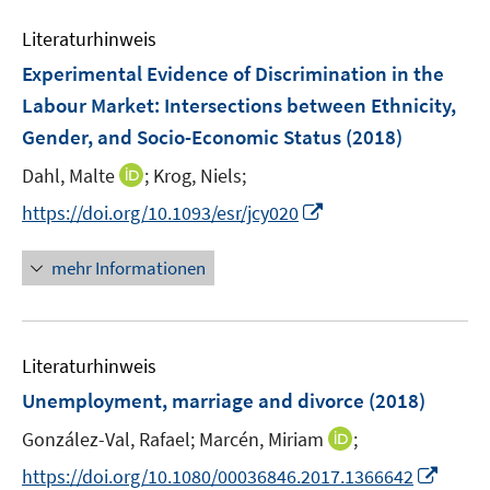
m
m
e
n
e
e
F
F
Literaturhinweis
m
s
n
n
e
e
F
t
Experimental Evidence of Discrimination in the
s
s
n
n
e
e
t
t
Labour Market
:
Intersections between Ethnicity,
s
s
n
r
e
e
Gender, and Socio-Economic Status
t
(2018)
t
s
ö
r
r
e
e
t
I
Dahl, Malte
;
Krog, Niels;
f
ö
ö
r
r
e
n
f
f
f
I
https://doi.org/10.1093/esr/jcy020
ö
ö
r
n
n
f
f
n
f
f
ö
e
e
n
n
n
f
f
mehr Informationen
f
u
n
e
e
e
n
n
f
e
n
n
u
e
e
n
m
e
n
n
e
F
Literaturhinweis
m
n
e
F
Unemployment, marriage and divorce
(2018)
n
e
s
I
González-Val, Rafael;
Marcén, Miriam
;
n
t
n
s
I
https://doi.org/10.1080/00036846.2017.1366642
e