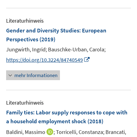
f
e
e
u
n
m
m
e
e
F
F
Literaturhinweis
m
n
e
e
F
Gender and Diversity Studies
:
European
n
n
e
Perspectives
(2019)
s
s
n
t
t
Jungwirth, Ingrid;
Bauschke-Urban, Carola;
s
e
e
t
I
https://doi.org/10.3224/84740549
r
r
e
n
ö
ö
r
n
mehr Informationen
f
f
ö
e
f
f
f
u
n
n
f
e
e
e
n
Literaturhinweis
m
n
n
e
F
Family ties: Labor supply responses to cope with
n
e
a household employment shock
(2018)
n
I
Baldini, Massimo
;
Torricelli, Constanza;
Brancati,
s