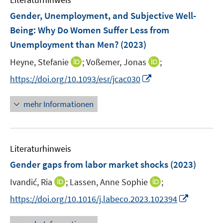
m
n
n
n
e
F
Gender, Unemployment, and Subjective Well-
s
s
n
e
t
t
Being: Why Do Women Suffer Less from
s
n
e
e
Unemployment than Men?
t
(2023)
s
r
r
e
t
I
I
Heyne, Stefanie
;
Voßemer, Jonas
;
ö
ö
r
e
n
n
f
f
I
https://doi.org/10.1093/esr/jcac030
ö
r
n
n
f
f
n
f
ö
e
e
n
n
n
f
mehr Informationen
f
u
u
e
e
e
n
f
e
e
n
n
u
e
n
m
m
e
n
e
F
F
Literaturhinweis
m
n
e
e
F
Gender gaps from labor market shocks
(2023)
n
n
e
s
s
I
I
Ivandić, Ria
;
Lassen, Anne Sophie
;
n
t
t
n
n
s
I
https://doi.org/10.1016/j.labeco.2023.102394
e
e
n
n
t
n
r
r
e
e
e
n