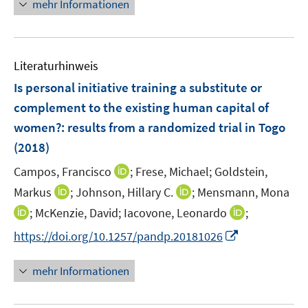
n
n
mehr Informationen
u
n
e
e
e
u
n
m
e
F
Literaturhinweis
m
e
F
Is personal initiative training a substitute or
n
e
complement to the existing human capital of
s
n
women?
:
results from a randomized trial in Togo
t
s
e
(2018)
t
r
e
I
Campos, Francisco
;
Frese, Michael;
Goldstein,
ö
r
n
I
I
Markus
;
Johnson, Hillary C.
;
Mensmann, Mona
f
ö
n
n
n
f
I
I
;
McKenzie, David;
Iacovone, Leonardo
;
f
e
n
n
n
n
n
f
I
https://doi.org/10.1257/pandp.20181026
u
e
e
e
n
n
n
n
e
u
u
n
e
e
e
n
m
mehr Informationen
e
e
u
u
n
e
F
m
m
e
e
u
e
F
F