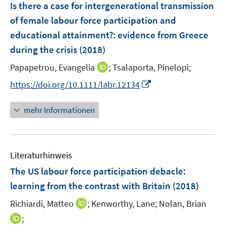
F
Is there a case for intergenerational transmission
s
n
e
t
of female labour force participation and
s
n
e
educational attainment?
t
:
evidence from Greece
s
r
e
during the crisis
(2018)
t
ö
r
e
I
Papapetrou, Evangelia
;
Tsalaporta, Pinelopi;
f
ö
r
n
f
f
I
https://doi.org/10.1111/labr.12134
ö
n
n
f
n
f
e
e
n
n
mehr Informationen
f
u
n
e
e
n
e
n
u
e
m
e
n
F
Literaturhinweis
m
e
F
The US labour force participation debacle
:
n
e
learning from the contrast with Britain
(2018)
s
n
t
I
Richiardi, Matteo
;
Kenworthy, Lane;
Nolan, Brian
s
e
n
t
I
;
r