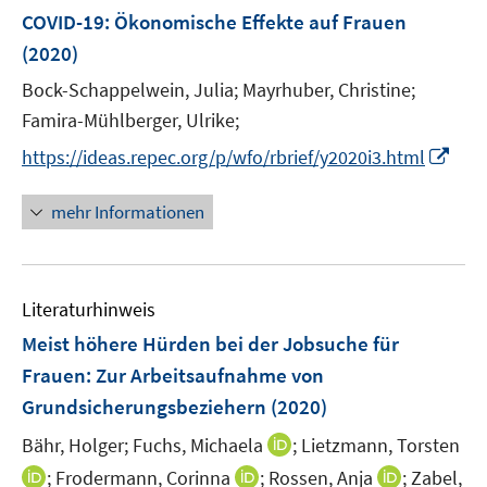
F
COVID-19: Ökonomische Effekte auf Frauen
e
(2020)
n
Bock-Schappelwein, Julia;
Mayrhuber, Christine;
s
t
Famira-Mühlberger, Ulrike;
e
I
https://ideas.repec.org/p/wfo/rbrief/y2020i3.html
r
n
ö
n
mehr Informationen
f
e
f
u
n
e
e
Literaturhinweis
m
n
F
Meist höhere Hürden bei der Jobsuche für
e
Frauen
:
Zur Arbeitsaufnahme von
n
Grundsicherungsbeziehern
(2020)
s
t
I
Bähr, Holger;
Fuchs, Michaela
;
Lietzmann, Torsten
e
n
I
I
I
;
Frodermann, Corinna
;
Rossen, Anja
;
Zabel,