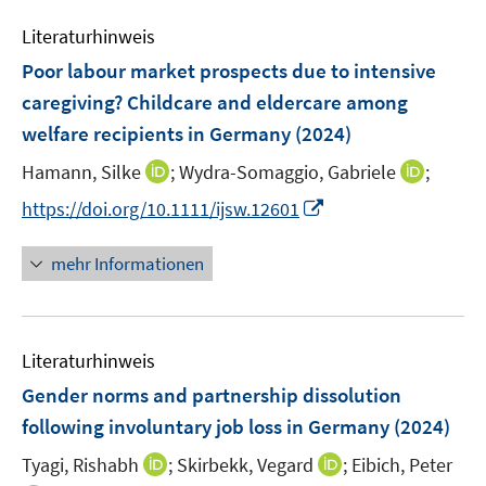
e
t
s
Literaturhinweis
m
e
t
F
r
Poor labour market prospects due to intensive
e
e
ö
r
caregiving? Childcare and eldercare among
n
f
ö
welfare recipients in Germany
(2024)
s
f
f
t
n
I
I
Hamann, Silke
;
Wydra-Somaggio, Gabriele
;
f
e
e
n
n
n
I
https://doi.org/10.1111/ijsw.12601
r
n
n
n
e
n
ö
e
e
n
n
mehr Informationen
f
u
u
e
f
e
e
u
n
m
m
e
e
F
F
Literaturhinweis
m
n
e
e
F
Gender norms and partnership dissolution
n
n
e
following involuntary job loss in Germany
(2024)
s
s
n
t
t
I
I
Tyagi, Rishabh
;
Skirbekk, Vegard
;
Eibich, Peter
s
e
e