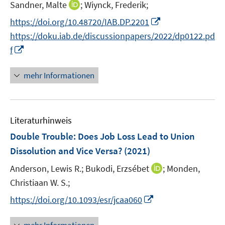
t
I
Sandner, Malte
;
Wiynck, Frederik;
s
e
n
t
I
https://doi.org/10.48720/IAB.DP.2201
r
n
e
n
https://doku.iab.de/discussionpapers/2022/dp0122.pd
ö
e
r
n
I
f
f
u
ö
e
n
f
e
f
u
n
n
mehr Informationen
m
f
e
e
e
F
n
m
u
n
e
e
F
e
n
n
e
Literaturhinweis
m
s
n
F
Double Trouble: Does Job Loss Lead to Union
t
s
e
e
Dissolution and Vice Versa?
(2021)
t
n
r
e
I
Anderson, Lewis R.;
Bukodi, Erzsébet
;
Monden,
s
ö
r
n
t
Christiaan W. S.;
f
ö
n
e
f
I
https://doi.org/10.1093/esr/jcaa060
f
e
r
n
n
f
u
ö
e
n