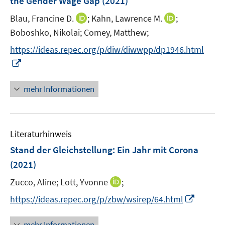
the Gender Wage Gap
(2021)
s
s
n
t
t
I
I
Blau, Francine D.
;
Kahn, Lawrence M.
;
s
e
e
n
n
t
Boboshko, Nikolai;
Comey, Matthew;
r
r
n
n
e
https://ideas.repec.org/p/diw/diwwpp/dp1946.html
ö
ö
e
e
r
I
f
f
u
u
ö
n
f
f
e
e
f
n
n
n
mehr Informationen
m
m
f
e
e
e
F
F
n
u
n
n
e
e
e
e
n
n
n
Literaturhinweis
m
s
s
F
Stand der Gleichstellung: Ein Jahr mit Corona
t
t
e
e
e
(2021)
n
r
r
I
Zucco, Aline;
Lott, Yvonne
;
s
ö
ö
n
t
I
f
f
https://ideas.repec.org/p/zbw/wsirep/64.html
n
e
n
f
f
e
r
n
n
n
mehr Informationen