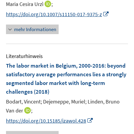
n
t
I
Maria Cesira Urzì
;
n
e
n
I
https://doi.org/10.1007/s11150-017-9375-z
e
r
n
n
u
ö
e
n
mehr Informationen
e
f
u
e
m
f
e
u
F
n
m
e
e
e
F
Literaturhinweis
m
n
n
e
F
The labor market in Belgium, 2000-2016
:
beyond
s
n
e
t
satisfactory average performances lies a strongly
s
n
e
segmented labor market with long-term
t
s
r
e
challenges
(2018)
t
ö
r
e
Bodart, Vincent;
Dejemeppe, Muriel;
Linden, Bruno
f
ö
r
f
I
Van der
;
f
ö
n
n
f
I
https://doi.org/10.15185/izawol.428
f
e
n
n
n
f
n
e
e