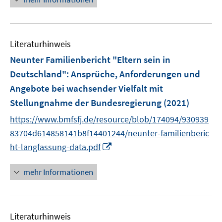
u
ö
e
e
e
e
f
u
n
n
m
f
e
F
n
Literaturhinweis
m
e
e
F
Neunter Familienbericht "Eltern sein in
n
n
e
Deutschland"
:
Ansprüche, Anforderungen und
s
n
Angebote bei wachsender Vielfalt mit
t
s
e
Stellungnahme der Bundesregierung
(2021)
t
r
e
https://www.bmfsfj.de/resource/blob/174094/930939
ö
r
83704d614858141b8f14401244/neunter-familienberic
f
ö
I
ht-langfassung-data.pdf
f
f
n
n
f
n
e
mehr Informationen
n
e
n
e
u
n
e
Literaturhinweis
m