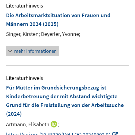
n
n
e
F
Literaturhinweis
m
n
e
F
Die Arbeitsmarktsituation von Frauen und
n
e
Männern 2024
(2025)
s
n
t
Singer, Kirsten;
Deyerler, Yvonne;
s
e
t
r
e
mehr Informationen
ö
r
f
ö
f
f
n
Literaturhinweis
f
e
n
Für Mütter im Grundsicherungsbezug ist
n
e
Kinderbetreuung der mit Abstand wichtigste
n
Grund für die Freistellung von der Arbeitssuche
(2024)
I
Artmann, Elisabeth
;
n
I
https://doi.org/10.48720/IAB.FOO.20240902.01