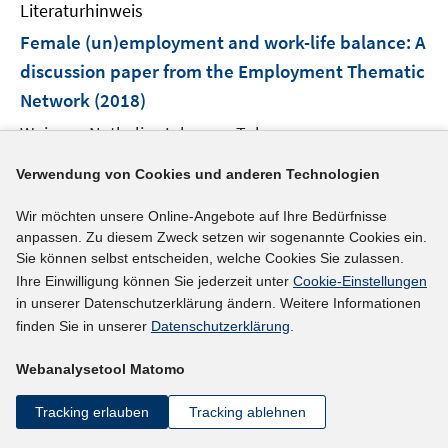
e
F
Literaturhinweis
m
n
e
F
Female (un)employment and work-life balance
:
A
n
e
discussion paper from the Employment Thematic
s
n
Network
(2018)
t
s
e
t
Wuiame, Nathalie;
Johnson, Toby;
r
e
I
https://doi.org/10.2767/022588
ö
Verwendung von Cookies und anderen Technologien
r
n
f
ö
n
mehr Informationen
f
Wir möchten unsere Online-Angebote auf Ihre Bedürfnisse
f
e
anpassen. Zu diesem Zweck setzen wir sogenannte Cookies ein.
n
f
u
Sie können selbst entscheiden, welche Cookies Sie zulassen.
e
n
e
Ihre Einwilligung können Sie jederzeit unter
Cookie-Einstellungen
n
e
in unserer Datenschutzerklärung ändern. Weitere Informationen
Literaturhinweis
m
n
finden Sie in unserer
Datenschutzerklärung
.
F
The impact of in-work benefits on female labor
e
supply and income distribution in Spain
(2017)
Webanalysetool Matomo
n
I
Ayala, Luis
;
Paniagua, Milagros;
s
Tracking erlauben
Tracking ablehnen
n
t
https://ideas.repec.org/p/ese/emodwp/em17-17.html