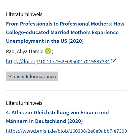
u
e
m
m
e
n
F
F
Literaturhinweis
m
e
e
F
From Professionals to Professional Mothers
:
How
n
n
e
College-educated Married Mothers Experience
s
s
n
Unemployment in the US
t
(2020)
t
s
e
e
t
I
Rao, Aliya Hamid
;
r
r
e
n
I
https://doi.org/10.1177%2F0950017019887334
ö
ö
r
n
n
f
f
ö
e
n
f
f
mehr Informationen
f
u
e
n
n
f
e
u
e
e
n
m
e
n
n
e
F
Literaturhinweis
m
n
e
F
4. Atlas zur Gleichstellung von Frauen und
n
e
Männern in Deutschland
(2020)
s
n
t
https://www.bmfsfj.de/blob/160308/2e0e9abb7fe7399
s