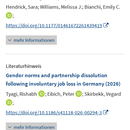
n
t
t
t
Hendrick, Sara;
Williams, Melissa J.;
Bianchi, Emily C.
s
e
e
e
t
I
;
r
r
r
e
n
I
https://doi.org/10.1177/01461672261439419
ö
ö
ö
r
n
n
f
f
f
ö
e
n
mehr Informationen
f
f
f
f
u
e
n
n
n
f
e
u
e
e
e
n
m
e
n
n
n
e
F
Literaturhinweis
m
n
e
F
Gender norms and partnership dissolution
n
e
following involuntary job loss in Germany
(2026)
s
n
t
I
I
Tyagi, Rishabh
;
Eibich, Peter
;
Skirbekk, Vegard
s
e
n
n
t
I
;
r
n
n
e
n
I
https://doi.org/10.1186/s41118-026-00294-3
ö
e
e
r
n
n
f
u
u
ö
e
n
f
mehr Informationen
e
e
f