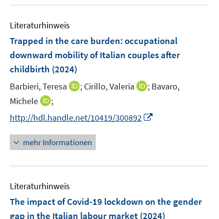
u
e
F
F
m
e
n
e
e
F
Literaturhinweis
m
n
n
e
F
Trapped in the care burden: occupational
s
s
n
e
t
t
downward mobility of Italian couples after
s
n
e
e
childbirth
(2024)
t
s
r
r
e
t
I
I
Barbieri, Teresa
;
Cirillo, Valeria
;
Bavaro,
ö
ö
r
e
n
n
I
Michele
;
f
f
ö
r
n
n
n
f
f
f
I
http://hdl.handle.net/10419/300892
ö
e
e
n
n
n
f
n
f
u
u
e
e
e
n
n
mehr Informationen
f
e
e
u
n
n
e
e
n
m
m
e
n
u
e
F
F
m
e
n
e
e
F
Literaturhinweis
m
n
n
e
F
The impact of Covid-19 lockdown on the gender
s
s
n
e
t
t
gap in the Italian labour market
(2024)
s