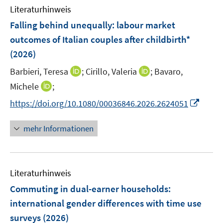
Literaturhinweis
Falling behind unequally: labour market
outcomes of Italian couples after childbirth*
(2026)
I
I
Barbieri, Teresa
;
Cirillo, Valeria
;
Bavaro,
n
n
I
Michele
;
n
n
n
I
https://doi.org/10.1080/00036846.2026.2624051
e
e
n
n
u
u
e
n
mehr Informationen
e
e
u
e
m
m
e
u
F
F
m
e
e
e
F
Literaturhinweis
m
n
n
e
F
Commuting in dual-earner households:
s
s
n
e
t
t
international gender differences with time use
s
n
e
e
surveys
(2026)
t
s