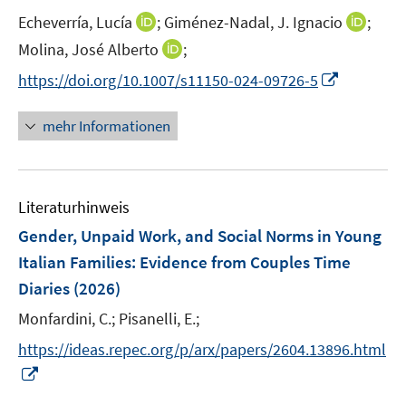
r
r
e
t
I
I
Echeverría, Lucía
;
Giménez-Nadal, J. Ignacio
;
ö
ö
r
e
n
n
I
Molina, José Alberto
f
;
f
ö
r
n
n
n
f
f
f
I
https://doi.org/10.1007/s11150-024-09726-5
ö
e
e
n
n
n
f
n
f
u
u
e
e
e
n
n
mehr Informationen
f
e
e
u
n
n
e
e
n
m
m
e
n
u
e
F
F
m
e
n
e
e
F
Literaturhinweis
m
n
n
e
F
Gender, Unpaid Work, and Social Norms in Young
s
s
n
e
t
t
Italian Families: Evidence from Couples Time
s
n
e
e
Diaries
(2026)
t
s
r
r
e
t
Monfardini, C.;
Pisanelli, E.;
ö
ö
r
e
f
f
https://ideas.repec.org/p/arx/papers/2604.13896.html
ö
r
f
f
I
f
ö
n
n
n
f
f