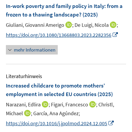
e
F
In-work poverty and family policy in Italy: from a
s
s
n
e
t
t
frozen to a thawing landscape?
(2025)
s
n
e
e
t
I
I
Giuliani, Giovanni Amerigo
;
De Luigi, Nicola
;
s
r
r
e
n
n
t
I
https://doi.org/10.1080/13668803.2023.2282356
ö
ö
r
n
n
e
n
f
f
ö
e
e
r
n
f
f
mehr Informationen
f
u
u
ö
e
n
n
f
e
e
f
u
e
e
n
m
m
f
e
n
n
e
F
F
n
Literaturhinweis
m
n
e
e
e
F
Increased childcare to promote mothers’
n
n
n
e
employment in selected EU countries
(2025)
s
s
n
t
t
I
I
Narazani, Edlira
;
Figari, Francesco
;
Christl,
s
e
e
n
n
t
I
Michael
;
García, Ana Agúndez;
r
r
n
n
e
n
I
https://doi.org/10.1016/j.jpolmod.2024.12.005
ö
ö
e
e
r
n
n
f
f