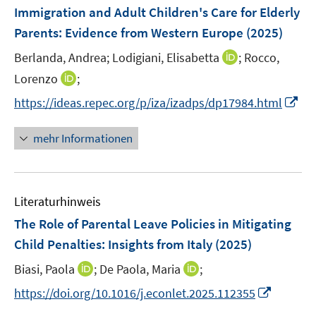
F
Immigration and Adult Children's Care for Elderly
t
t
s
e
e
e
Parents: Evidence from Western Europe
(2025)
t
n
r
r
e
I
Berlanda, Andrea;
Lodigiani, Elisabetta
;
Rocco,
s
ö
ö
r
n
t
I
Lorenzo
;
f
f
ö
n
e
n
f
f
f
I
https://ideas.repec.org/p/iza/izadps/dp17984.html
e
r
n
n
n
f
n
u
ö
e
e
e
n
n
mehr Informationen
e
f
u
n
n
e
e
m
f
e
n
u
F
n
m
e
e
e
F
Literaturhinweis
m
n
n
e
F
The Role of Parental Leave Policies in Mitigating
s
n
e
t
Child Penalties: Insights from Italy
(2025)
s
n
e
t
I
I
Biasi, Paola
;
De Paola, Maria
;
s
r
e
n
n
t
I
https://doi.org/10.1016/j.econlet.2025.112355
ö
r
n
n
e
n
f
ö