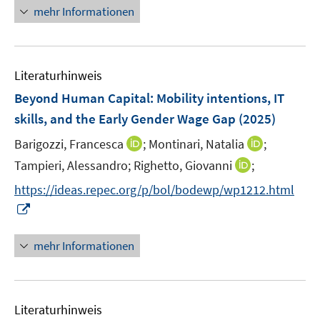
e
e
n
n
mehr Informationen
f
n
n
e
e
n
u
n
e
e
n
Literaturhinweis
m
F
Beyond Human Capital: Mobility intentions, IT
e
skills, and the Early Gender Wage Gap
(2025)
n
I
I
Barigozzi, Francesca
;
Montinari, Natalia
;
s
n
n
t
I
Tampieri, Alessandro;
Righetto, Giovanni
;
n
n
e
n
https://ideas.repec.org/p/bol/bodewp/wp1212.html
e
e
r
n
I
u
u
ö
e
n
e
e
f
u
n
mehr Informationen
m
m
f
e
e
F
F
n
m
u
e
e
e
F
e
n
n
n
e
Literaturhinweis
m
s
s
n