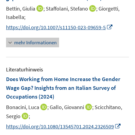
n
e
e
t
I
I
Bettin, Giulia
;
Staffolani, Stefano
;
Giorgetti,
s
r
r
e
n
n
t
Isabella;
ö
ö
r
n
n
e
f
f
I
https://doi.org/10.1007/s11150-023-09659-5
ö
e
e
r
f
f
n
f
u
u
ö
n
n
n
mehr Informationen
f
e
e
f
e
e
e
n
m
m
f
n
n
u
e
F
F
n
e
n
e
e
e
Literaturhinweis
m
n
n
n
F
Does Working from Home Increase the Gender
s
s
e
Wage Gap? Insights from an Italian Survey of
t
t
n
e
e
Occupations
(2024)
s
r
r
t
I
I
Bonacini, Luca
;
Gallo, Giovanni
;
Scicchitano,
ö
ö
e
n
n
I
Sergio
;
f
f
r
n
n
n
f
f
I
https://doi.org/10.1080/13545701.2024.2326509
ö
e
e
n
n
n
n
f