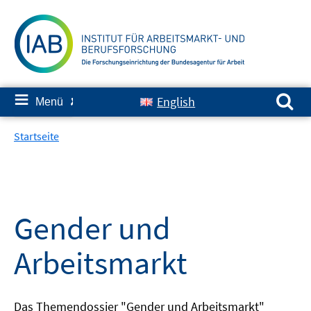
Springe
zum
Inhalt
Suchen nach:
≡
English
Menü
✘
Startseite
Gender und
Arbeitsmarkt
Das Themendossier "Gender und Arbeitsmarkt"