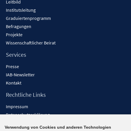
e
e
Leitbild
n
n
n
Institutsleitung
e
n
Graduiertenprogramm
Befragungen
Projekte
Wissenschaftlicher Beirat
Services
Presse
IAB-Newsletter
Kontakt
Rechtliche Links
Impressum
Datenschutzerklärung
Erklärung zur Barrierefreiheit
Verwendung von Cookies und anderen Technologien