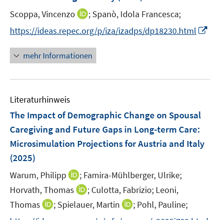
n
e
e
t
I
Scoppa, Vincenzo
;
Spanò, Idola Francesca;
s
r
r
e
n
t
I
https://ideas.repec.org/p/iza/izadps/dp18230.html
ö
ö
r
n
e
n
f
f
ö
e
r
n
f
f
mehr Informationen
f
u
ö
e
n
n
f
e
f
u
e
e
n
m
f
e
n
n
e
F
n
Literaturhinweis
m
n
e
e
F
The Impact of Demographic Change on Spousal
n
n
e
Caregiving and Future Gaps in Long-term Care:
s
n
Microsimulation Projections for Austria and Italy
t
s
e
(2025)
t
r
e
I
Warum, Philipp
;
Famira-Mühlberger, Ulrike;
ö
r
n
I
Horvath, Thomas
;
Culotta, Fabrizio;
Leoni,
f
ö
n
n
f
I
I
Thomas
;
Spielauer, Martin
;
Pohl, Pauline;
f
e
n
n
n
n
f