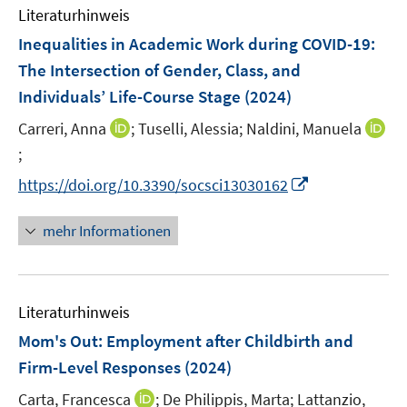
Literaturhinweis
m
F
Inequalities in Academic Work during COVID-19:
e
The Intersection of Gender, Class, and
n
Individuals’ Life-Course Stage
(2024)
s
t
I
Carreri, Anna
;
Tuselli, Alessia;
Naldini, Manuela
e
n
;
I
r
n
n
I
https://doi.org/10.3390/socsci13030162
ö
e
n
n
f
u
e
n
mehr Informationen
f
e
u
e
n
m
e
u
e
F
m
e
n
e
F
Literaturhinweis
m
n
e
F
Mom's Out: Employment after Childbirth and
s
n
e
Firm-Level Responses
(2024)
t
s
n
e
t
I
Carta, Francesca
;
De Philippis, Marta;
Lattanzio,
s