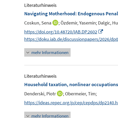
m
m
Literaturhinweis
f
F
F
Navigating Motherhood: Endogenous Penalt
f
e
e
n
Coskun, Sena
;
Özdemir, Yasemin;
Dalgic, H
I
n
n
e
n
I
https://doi.org/10.48720/IAB.DP.2602
s
s
n
n
n
https://doku.iab.de/discussionpapers/2026/dp
t
t
e
n
e
e
mehr Informationen
u
e
r
r
e
u
ö
ö
m
e
f
f
F
m
Literaturhinweis
f
f
e
F
Household taxation, nonlinear occupations
n
n
n
e
e
e
Denderski, Piotr
;
Obermeier, Tim;
I
s
n
n
n
n
https://ideas.repec.org/p/cep/cepdps/dp2140.
t
s
n
e
t
mehr Informationen
e