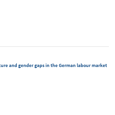
F
e
n
s
t
e
r
ö
f
cture and gender gaps in the German labour market
f
n
e
n