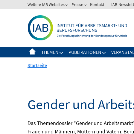
Springe
Weitere IAB Websites
Presse
Kontakt
IAB-Newslet
zum
Inhalt
THEMEN
PUBLIKATIONEN
VERANSTA
Startseite
Gender und Arbei
Das Themendossier "Gender und Arbeitsmarkt" 
Frauen und Männern, Müttern und Vätern, Beru