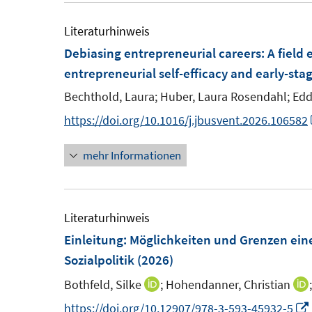
e
u
f
ö
m
e
Literaturhinweis
f
f
F
m
Debiasing entrepreneurial careers: A field
n
f
e
F
entrepreneurial self-efficacy and early-sta
e
n
n
e
n
e
Bechthold, Laura;
Huber, Laura Rosendahl;
Edd
s
n
n
https://doi.org/10.1016/j.jbusvent.2026.106582
t
s
e
t
mehr Informationen
r
e
ö
r
f
ö
Literaturhinweis
f
f
Einleitung: Möglichkeiten und Grenzen ein
n
f
Sozialpolitik
(2026)
e
n
n
e
Bothfeld, Silke
;
Hohendanner, Christian
I
I
n
n
https://doi.org/10.12907/978-3-593-45932-5