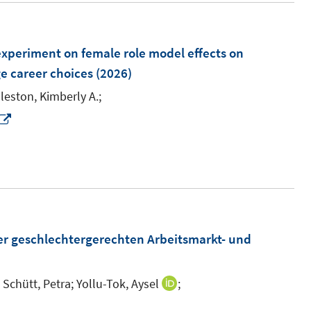
 experiment on female role model effects on
ge career choices
(2026)
leston, Kimberly A.;
I
n
n
e
u
e
m
er geschlechtergerechten Arbeitsmarkt- und
F
e
;
Schütt, Petra;
Yollu-Tok, Aysel
;
I
n
n
n
I