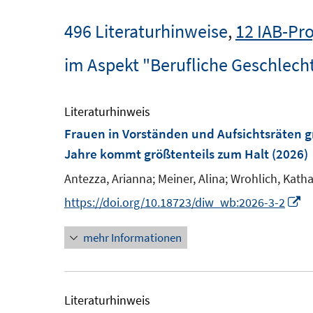
496 Literaturhinweise
,
12 IAB-Pro
im Aspekt "Berufliche Geschlech
Literaturhinweis
Frauen in Vorständen und Aufsichtsräten 
Jahre kommt größtenteils zum Halt
(2026)
Antezza, Arianna;
Meiner, Alina;
Wrohlich, Katha
I
https://doi.org/10.18723/diw_wb:2026-3-2
n
mehr Informationen
n
e
u
e
Literaturhinweis