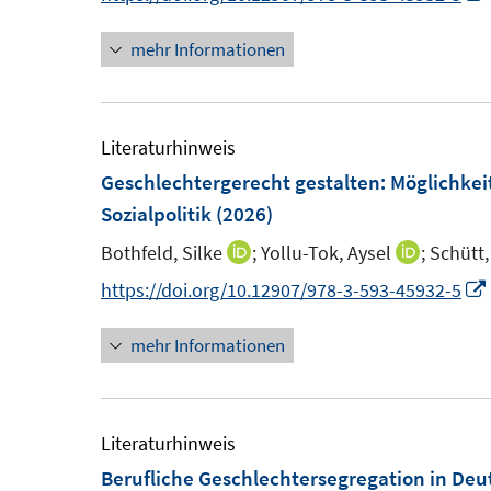
n
mehr Informationen
e
u
e
m
Literaturhinweis
F
Geschlechtergerecht gestalten
:
Möglichkei
e
Sozialpolitik
(2026)
n
Bothfeld, Silke
;
Yollu-Tok, Aysel
;
Schütt,
I
I
s
n
n
https://doi.org/10.12907/978-3-593-45932-5
t
n
n
e
mehr Informationen
e
e
r
u
u
ö
e
e
f
f
m
m
Literaturhinweis
f
f
F
F
Berufliche Geschlechtersegregation in Deu
n