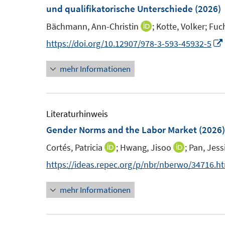
e
e
und qualifikatorische Unterschiede
(2026)
e
n
n
n
Bächmann, Ann-Christin
;
Kotte, Volker;
Fuch
I
s
s
n
https://doi.org/10.12907/978-3-593-45932-5
t
t
n
e
e
mehr Informationen
e
r
r
u
ö
ö
e
f
f
m
Literaturhinweis
f
f
F
Gender Norms and the Labor Market
(2026)
n
n
e
e
e
Cortés, Patricia
;
Hwang, Jisoo
;
Pan, Jess
I
I
n
n
n
n
n
https://ideas.repec.org/p/nbr/nberwo/34716.h
s
n
n
t
mehr Informationen
e
e
e
u
u
r
e
e
ö