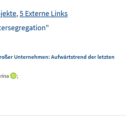
jekte
,
5 Externe Links
tersegregation"
großer Unternehmen: Aufwärtstrend der letzten
rina
;
I
n
n
e
u
e
m