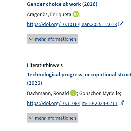
m
Gender choice at work
(2026)
F
Aragonès, Enriqueta
;
I
e
n
I
https://doi.org/10.1016/j.eap.2025.12.018
n
n
n
s
mehr Informationen
e
n
t
u
e
e
e
u
r
m
e
Literaturhinweis
ö
F
m
Technological progress, occupational stru
f
e
F
(2026)
f
n
e
n
Bachmann, Ronald
;
Gonschor, Myrielle;
I
s
n
e
n
I
https://doi.org/10.1108/ijm-10-2024-0711
t
s
n
n
n
e
t
mehr Informationen
e
n
r
e
u
e
ö
r