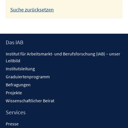
Suche zurücksetzen
Footer
Das IAB
Inhalt
Institut für Arbeitsmarkt- und Berufsforschung (IAB) – unser
Leitbild
Institutsleitung
Graduiertenprogramm
Befragungen
Projekte
Wissenschaftlicher Beirat
Services
Presse