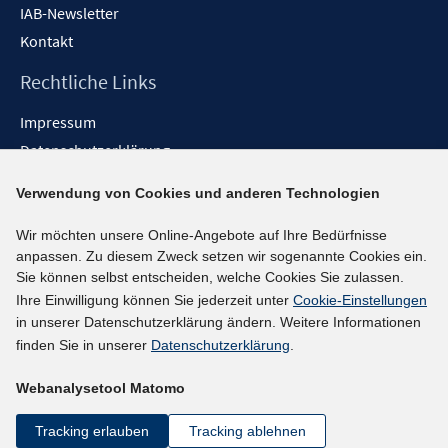
IAB-Newsletter
Kontakt
Rechtliche Links
Impressum
Datenschutzerklärung
Erklärung zur Barrierefreiheit
Verwendung von Cookies und anderen Technologien
Barrieren melden
Wir möchten unsere Online-Angebote auf Ihre Bedürfnisse
Social-Media-Kanäle
anpassen. Zu diesem Zweck setzen wir sogenannte Cookies ein.
Sie können selbst entscheiden, welche Cookies Sie zulassen.
BlueSky
Ihre Einwilligung können Sie jederzeit unter
Cookie-Einstellungen
YouTube
in unserer Datenschutzerklärung ändern. Weitere Informationen
LinkedIn
finden Sie in unserer
Datenschutzerklärung
.
XING
Webanalysetool Matomo
kununu
Netiquette
Tracking erlauben
Tracking ablehnen