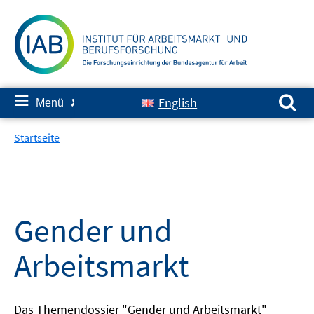
Springe
zum
Inhalt
Suchen nach:
≡
English
Menü
✘
Startseite
Gender und
Arbeitsmarkt
Das Themendossier "Gender und Arbeitsmarkt"